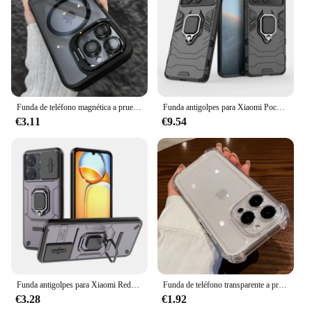
Funda de teléfono magnética a prueba de golpes para iPhone, cubierta trasera de protección de lente de vidrio, soporte de lujo, 15, 14, 13, 12, 11 Pro Max, 14, 15 Plus
Funda antigolpes para Xiaomi Poco X6 Pro 5G, carcasa con soporte, armadura magnética, para Poco M6, X5, X4 Pro, M5S, F4, F3
€3.11
€9.54
Funda antigolpes para Xiaomi Redmi 13C 4G, carcasa trasera con soporte magnético, armadura para Redmi 13C 13 C C13 Redmi13C 4G 2023
Funda de teléfono transparente a prueba de golpes para iPhone, cubierta trasera dura transparente, parachoques de silicona, de lujo, para iPhone 15, 14, 13, 12, 11 Pro Max, X, XR, XS, 8 Plus
€3.28
€1.92