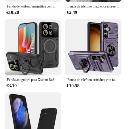
Funda de teléfono magnética con ventana de empuje adecuada para Motorola Moto Edge40Neo G54 G24 G34 G84 G14 G53 G22, cubierta trasera de protección anticaída
Funda de teléfono magnética a prueba de golpes para iPhone, cubierta trasera de protección de lente de vidrio, soporte de lujo para iPhone 16, 15, 14, 13, 12, 11 Pro Max, 15 Plus
€10.28
€2.49
Funda antigolpes para Xiaomi Redmi Note 13 Pro 4G, carcasa trasera con anillo magnético, armadura, 4G
Funda de teléfono armadura con ranura para tarjeta para Samsung Galaxy A15, A14, A35, A55, A25, cubierta trasera con anillo magnético
€3.10
€10.58