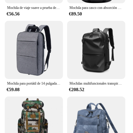
Mochila de viaje suave a prueba de golpes para hombre, morral ligero de gran capacidad, antirrobo, 2024
Mochila para casco con absorción de impacto para hombre, morral para ordenador portátil de 17,3 pulgadas, estuche de viaje, carcasa dura, USB
€56.56
€89.50
Mochila para portátil de 14 pulgadas, compartimiento para ordenador independiente, Delgado, expandible, de gran capacidad, antisalpicaduras, a prueba de golpes, antiarañazos
Mochilas multifuncionales transpirables a prueba de golpes para hombre y mujer, morrales simples y ligeros, a la moda, a prueba de agua, con reducción antirrobo, novedad de 2024
€59.08
€208.52