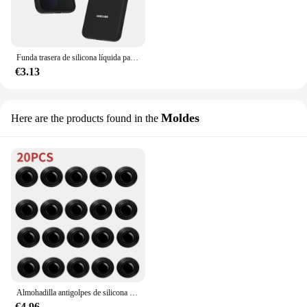
Funda trasera de silicona líquida para teléfono Samsung Galaxy, Carcasa protectora para A55, A35, A25, A15, A05S, A04S, A54, A34, A24, A14, A23
€3.13
Moldes
Here are the products found in the
Almohadilla antigolpes de silicona para puerta de coche, pegatinas de cojín grueso, aislamiento acústico Universal para maletero, 20 piezas
€4.96