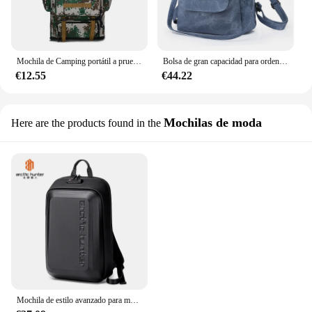
Mochila de Camping portátil a prueba de golpes Unisex, de tela Oxford, resistente al desgaste, para Picnic, 100L
Bolsa de gran capacidad para ordenador portátil, bolso antisalpicaduras de agua con absorción de golpes, forro interior grueso y esponjoso, bolso para tableta
€12.55
€44.22
Mochilas de moda
Here are the products found in the
Mochila de estilo avanzado para motocicleta para hombre, carcasa dura resistente a los golpes, antirrobo de 15,6 pulgadas, nueva tendencia