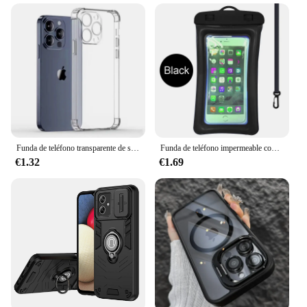
Funda de teléfono transparente de silicona a prueba de golpes, carcasa trasera de protección de lente para IPhone 12, 13, 11, 14 Pro Max, Mini, XS MAX, XR, 7, 8 Plus
Funda de teléfono impermeable con Airbag flotante para iPhone, 11, 12, 13, 14 Pro Max, Samsung S23, S22, Xiaomi 13, Huawei P30, 20 Lite
€1.32
€1.69