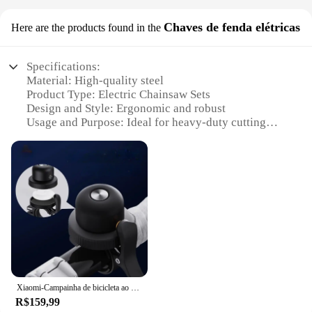
Chaves de fenda elétricas
Here are the products found in the
Specifications:
Material: High-quality steel
Product Type: Electric Chainsaw Sets
Design and Style: Ergonomic and robust
Usage and Purpose: Ideal for heavy-duty cutting
tasks
Typical Adaptive Scenario: Forestry, landscaping,
construction
Shape or Size or Weight or Quantity: Compact and
lightweight with multiple chainsaw options
Features:
**Unmatched Durability and Performance**
The mitag electric chainsaw sets are designed to
withstand the rigors of professional use, crafted
from high-quality steel that ensures longevity and
Xiaomi-Campainha de bicicleta ao ar livre com dispositivo Mitag Anti-Loss, rastreador de veículos, impermeável, localizador, trabalhar com a Apple Find, My
resilience. These chainsaws are not just tools; they
R$159,99
are reliable companions for your toughest cutting