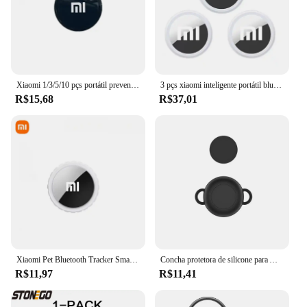
scenarios, from personal use to commercial
applications. With sets available for sale, these GPS
trackers are not only a reliable tool but also an
investment in safety and peace of mind. Embrace
the convenience and efficiency of mitag's GPS
trackers and experience the difference in your
tracking capabilities.
Xiaomi 1/3/5/10 pçs portátil prevenção de perda bluetooth 4.0 rastreador crianças pet carteira chave localizador gps rastreador mini localizador inteligente
3 pçs xiaomi inteligente portátil bluetooth rastreador chave localizador dispositivo compacto para chaves carteira animais de estimação itens de rastreamento de bagagem
R$15,68
R$37,01
Xiaomi Pet Bluetooth Tracker Smart Pet Dispositivo localizador Bluetooth para fácil rastreamento de animais de estimação e segurança leve à prova d'água
Concha protetora de silicone para Apple Airtags, dispositivo anti-perdido, rastreador com cadarço para crianças e idosos
R$11,97
R$11,41