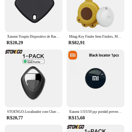
Xiaomi-Youpin Dispositivo de Rastreamento Inteligente, Anti Loss, Sem Fio, Bluetooth, Localizador de Teclas Móveis, Localizador para Apple, Android, Pet Finder
Mitag-Key Finder Item Finders, MFi Certified, Bluetooth, GPS, Gato, Dog Locator, Rastreador, Dispositivo Anti-Loss, Funciona com a Apple Find, Meu
R$20,29
R$82,91
STOENGO-Localizador com Chaves do Finder, Funciona com Apple Find My App, Rastreador para Chaves Perdidas, Bolsas, Carteiras, Bagagem, Apenas para IOS
Xiaomi 1/3/5/10 pçs portátil prevenção de perda bluetooth 4.0 rastreador crianças pet carteira chave localizador gps rastreador mini localizador inteligente
R$20,77
R$15,68