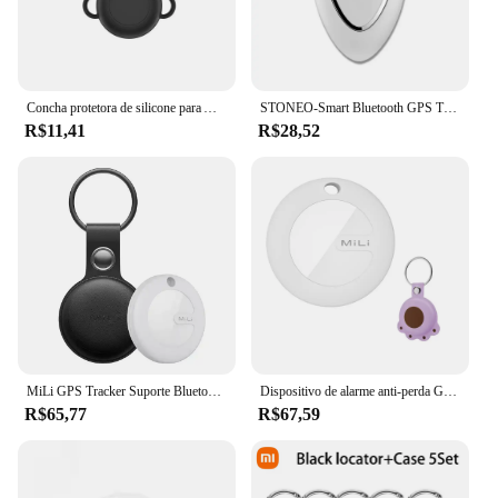
Concha protetora de silicone para Apple Airtags, dispositivo anti-perdido, rastreador com cadarço para crianças e idosos
STONEO-Smart Bluetooth GPS Tracker, Dispositivo Anti-Perdido para Chaves, Animais de Estimação, Idosos, Crianças, Compatível com Apple Find,
R$11,41
R$28,52
MiLi GPS Tracker Suporte Bluetooth, Localizador Inteligente, Dispositivo Anti-Perdido, Chaves Móveis, Pet, Idosos, Kids Finder, Trabalhar com Apple Find
Dispositivo de alarme anti-perda GPS para crianças e idosos, mini GPS Locato com estojo de couro bonito dos desenhos animados, vários tipos de animais de estimação, 120m
R$65,77
R$67,59