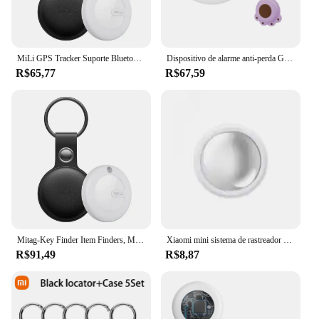
MiLi GPS Tracker Suporte Bluetooth, Localizador Inteligente, Dispositivo Anti-Perdido, Chaves Móveis, Pet, Idosos, Kids Finder, Trabalhar com Apple Find
Dispositivo de alarme anti-perda GPS para crianças e idosos, mini GPS Locato com estojo de couro bonito dos desenhos animados, vários tipos de animais de estimação, 120m
R$65,77
R$67,59
Mitag-Key Finder Item Finders, MFi Certified, Bluetooth, GPS, Gato, Dog Locator, Rastreador, Dispositivo Anti-Loss, Funciona com a Apple Find, Meu
Xiaomi mini sistema de rastreador gps findmy app airtag inteligente bluetooth localizador criança saco localizador anti-perda coleira para animais de estimação com rastreador novo
R$91,49
R$8,87