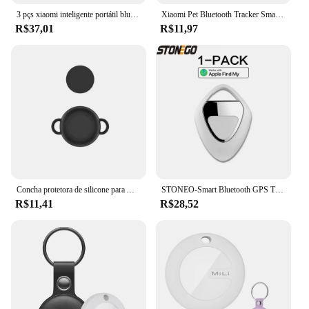
3 pçs xiaomi inteligente portátil bluetooth rastreador chave localizador dispositivo compacto para chaves carteira animais de estimação itens de rastreamento de bagagem
Xiaomi Pet Bluetooth Tracker Smart Pet Dispositivo localizador Bluetooth para fácil rastreamento de animais de estimação e segurança leve à prova d'água
R$37,01
R$11,97
Concha protetora de silicone para Apple Airtags, dispositivo anti-perdido, rastreador com cadarço para crianças e idosos
STONEO-Smart Bluetooth GPS Tracker, Dispositivo Anti-Perdido para Chaves, Animais de Estimação, Idosos, Crianças, Compatível com Apple Find,
R$11,41
R$28,52