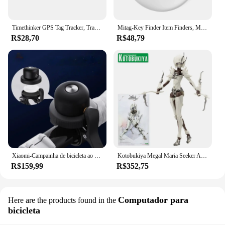
Timethinker GPS Tag Tracker, Trabalhar com a Apple Encontrar, Meu App Bluetooth, Dispositivo ITag Anti Lembrete Perdido, MFI Localizador Inteligente, Pet, Kid Finder
Mitag-Key Finder Item Finders, MFi Certified, Bluetooth, GPS, Gato, Dog Locator, Rastreador, Dispositivo Anti-Loss, Funciona com a Apple Find, Meu
R$28,70
R$48,79
Xiaomi-Campainha de bicicleta ao ar livre com dispositivo Mitag Anti-Loss, rastreador de veículos, impermeável, localizador, trabalhar com a Apple Find, My
Kotobukiya Megal Maria Seeker Action Figure, Kit Modelo Plástico, Brinquedos para meninos
R$159,99
R$352,75
Computador para
Here are the products found in the
bicicleta