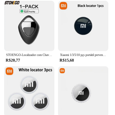
does not add unnecessary bulk to your bike, and its
weather-resistant properties ensure that your
devices stay protected from the elements. The
mount's compatibility with a wide range of devices
makes it a must-have accessory for cyclists who
rely on technology to stay informed and entertained
during their rides. Whether you're a casual rider or a
competitive cyclist, the mitag mount is an essential
addition to your cycling gear.
STOENGO-Localizador com Chaves do Finder, Funciona com Apple Find My App, Rastreador para Chaves Perdidas, Bolsas, Carteiras, Bagagem, Apenas para IOS
Xiaomi 1/3/5/10 pçs portátil prevenção de perda bluetooth 4.0 rastreador crianças pet carteira chave localizador gps rastreador mini localizador inteligente
R$20,77
R$15,68