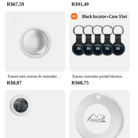
R$67,59
R$91,49
Xiaomi mini sistema de rastreador gps findmy app airtag inteligente bluetooth localizador criança saco localizador anti-perda coleira para animais de estimação com rastreador novo
Xiaomi rastreador portátil bluetooth4.0 tag mini rastreador gps localizador inteligente chave anti-perdido dispositivo localizador crianças gato animais de estimação localizador
R$8,87
R$60,75