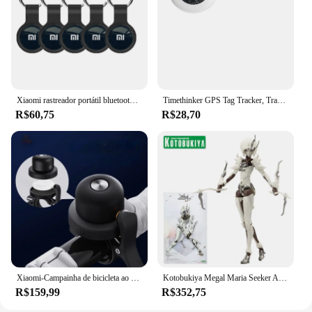
Xiaomi rastreador portátil bluetooth4.0 tag mini rastreador gps localizador inteligente chave anti-perdido dispositivo localizador crianças gato animais de estimação localizador
Timethinker GPS Tag Tracker, Trabalhar com a Apple Encontrar, Meu App Bluetooth, Dispositivo ITag Anti Lembrete Perdido, MFI Localizador Inteligente, Pet, Kid Finder
R$60,75
R$28,70
Xiaomi-Campainha de bicicleta ao ar livre com dispositivo Mitag Anti-Loss, rastreador de veículos, impermeável, localizador, trabalhar com a Apple Find, My
Kotobukiya Megal Maria Seeker Action Figure, Kit Modelo Plástico, Brinquedos para meninos
R$159,99
R$352,75