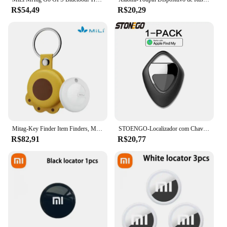
R$54,49
R$20,29
Mitag-Key Finder Item Finders, MFi Certified, Bluetooth, GPS, Gato, Dog Locator, Rastreador, Dispositivo Anti-Loss, Funciona com a Apple Find, Meu
STOENGO-Localizador com Chaves do Finder, Funciona com Apple Find My App, Rastreador para Chaves Perdidas, Bolsas, Carteiras, Bagagem, Apenas para IOS
R$82,91
R$20,77