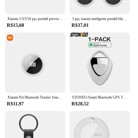
Xiaomi 1/3/5/10 pçs portátil prevenção de perda bluetooth 4.0 rastreador crianças pet carteira chave localizador gps rastreador mini localizador inteligente
3 pçs xiaomi inteligente portátil bluetooth rastreador chave localizador dispositivo compacto para chaves carteira animais de estimação itens de rastreamento de bagagem
R$15,68
R$37,01
Xiaomi Pet Bluetooth Tracker Smart Pet Dispositivo localizador Bluetooth para fácil rastreamento de animais de estimação e segurança leve à prova d'água
STONEO-Smart Bluetooth GPS Tracker, Dispositivo Anti-Perdido para Chaves, Animais de Estimação, Idosos, Crianças, Compatível com Apple Find,
R$11,97
R$28,52