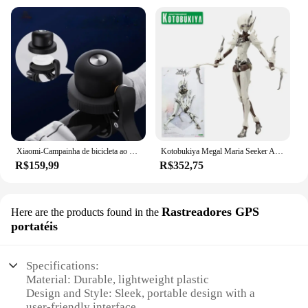
Xiaomi-Campainha de bicicleta ao ar livre com dispositivo Mitag Anti-Loss, rastreador de veículos, impermeável, localizador, trabalhar com a Apple Find, My
Kotobukiya Megal Maria Seeker Action Figure, Kit Modelo Plástico, Brinquedos para meninos
R$159,99
R$352,75
Rastreadores GPS
Here are the products found in the
portatéis
Specifications:
Material: Durable, lightweight plastic
Design and Style: Sleek, portable design with a
user-friendly interface