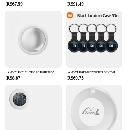
R$67,59
R$91,49
Xiaomi mini sistema de rastreador gps findmy app airtag inteligente bluetooth localizador criança saco localizador anti-perda coleira para animais de estimação com rastreador novo
Xiaomi rastreador portátil bluetooth4.0 tag mini rastreador gps localizador inteligente chave anti-perdido dispositivo localizador crianças gato animais de estimação localizador
R$8,87
R$60,75