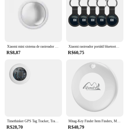
Xiaomi mini sistema de rastreador gps findmy app airtag inteligente bluetooth localizador criança saco localizador anti-perda coleira para animais de estimação com rastreador novo
Xiaomi rastreador portátil bluetooth4.0 tag mini rastreador gps localizador inteligente chave anti-perdido dispositivo localizador crianças gato animais de estimação localizador
R$8,87
R$60,75
Timethinker GPS Tag Tracker, Trabalhar com a Apple Encontrar, Meu App Bluetooth, Dispositivo ITag Anti Lembrete Perdido, MFI Localizador Inteligente, Pet, Kid Finder
Mitag-Key Finder Item Finders, MFi Certified, Bluetooth, GPS, Gato, Dog Locator, Rastreador, Dispositivo Anti-Loss, Funciona com a Apple Find, Meu
R$28,70
R$48,79