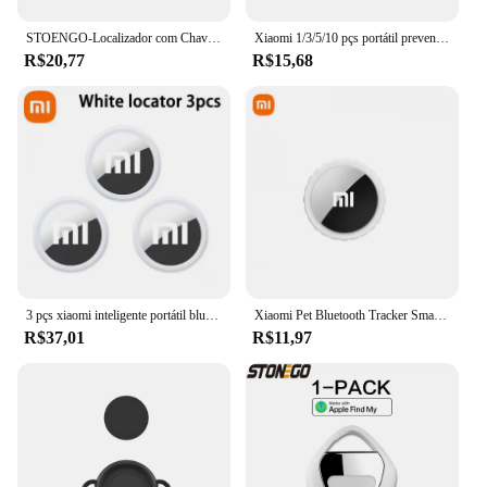
STOENGO-Localizador com Chaves do Finder, Funciona com Apple Find My App, Rastreador para Chaves Perdidas, Bolsas, Carteiras, Bagagem, Apenas para IOS
Xiaomi 1/3/5/10 pçs portátil prevenção de perda bluetooth 4.0 rastreador crianças pet carteira chave localizador gps rastreador mini localizador inteligente
R$20,77
R$15,68
3 pçs xiaomi inteligente portátil bluetooth rastreador chave localizador dispositivo compacto para chaves carteira animais de estimação itens de rastreamento de bagagem
Xiaomi Pet Bluetooth Tracker Smart Pet Dispositivo localizador Bluetooth para fácil rastreamento de animais de estimação e segurança leve à prova d'água
R$37,01
R$11,97