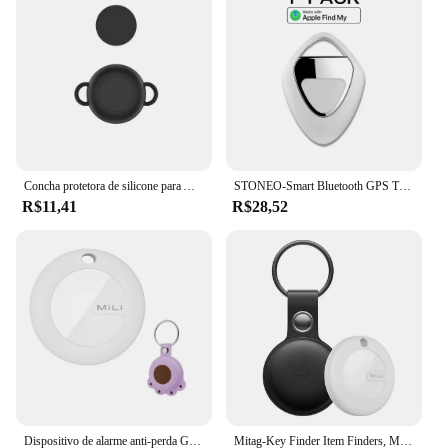
Concha protetora de silicone para Apple Airtags, dispositivo anti-perdido, rastreador com cadarço para crianças e idosos
STONEO-Smart Bluetooth GPS Tracker, Dispositivo Anti-Perdido para Chaves, Animais de Estimação, Idosos, Crianças, Compatível com Apple Find,
R$11,41
R$28,52
Dispositivo de alarme anti-perda GPS para crianças e idosos, mini GPS Locato com estojo de couro bonito dos desenhos animados, vários tipos de animais de estimação, 120m
Mitag-Key Finder Item Finders, MFi Certified, Bluetooth, GPS, Gato, Dog Locator, Rastreador, Dispositivo Anti-Loss, Funciona com a Apple Find, Meu