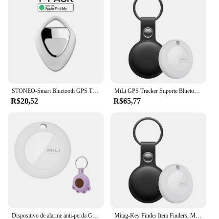
STONEO-Smart Bluetooth GPS Tracker, Dispositivo Anti-Perdido para Chaves, Animais de Estimação, Idosos, Crianças, Compatível com Apple Find,
MiLi GPS Tracker Suporte Bluetooth, Localizador Inteligente, Dispositivo Anti-Perdido, Chaves Móveis, Pet, Idosos, Kids Finder, Trabalhar com Apple Find
R$28,52
R$65,77
Dispositivo de alarme anti-perda GPS para crianças e idosos, mini GPS Locato com estojo de couro bonito dos desenhos animados, vários tipos de animais de estimação, 120m
Mitag-Key Finder Item Finders, MFi Certified, Bluetooth, GPS, Gato, Dog Locator, Rastreador, Dispositivo Anti-Loss, Funciona com a Apple Find, Meu