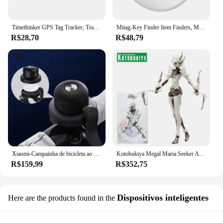
Timethinker GPS Tag Tracker, Trabalhar com a Apple Encontrar, Meu App Bluetooth, Dispositivo ITag Anti Lembrete Perdido, MFI Localizador Inteligente, Pet, Kid Finder
Mitag-Key Finder Item Finders, MFi Certified, Bluetooth, GPS, Gato, Dog Locator, Rastreador, Dispositivo Anti-Loss, Funciona com a Apple Find, Meu
R$28,70
R$48,79
Xiaomi-Campainha de bicicleta ao ar livre com dispositivo Mitag Anti-Loss, rastreador de veículos, impermeável, localizador, trabalhar com a Apple Find, My
Kotobukiya Megal Maria Seeker Action Figure, Kit Modelo Plástico, Brinquedos para meninos
R$159,99
R$352,75
Dispositivos inteligentes
Here are the products found in the