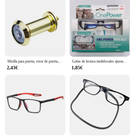
Mirilla para puerta, visor de puerta, herrajes para muebles, lente de vidrio ajustable de 200 grados, orificio para la vista con cubierta de privacidad
Gafas de lectura multifocales ajustables Enfoque con ajuste automático Óptica Un lector de energía Gafas de lectura Gama de 0,5 a 2,75
2,43€
1,85€