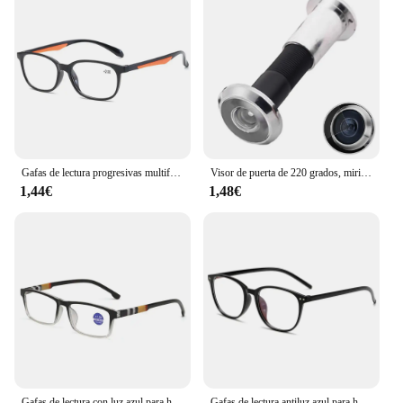
Gafas de lectura progresivas multifocales para hombres y mujeres, montura TR90, gafas deportivas antiluz azul, presbicia Bifocal ultraligera
Visor de puerta de 220 grados, mirilla de gran angular, agujero de visión, lente de vidrio, carcasa de plástico, fácil instalación, seguridad en tono plateado
1,44€
1,48€
Gafas de lectura con luz azul para hombre y mujer, lentes elegantes y cómodas, protección ocular, a la moda
Gafas de lectura antiluz azul para hombre y mujer, anteojos de lectura a la moda para presbicia e hipermetropía por ordenador, + 1,0 + 1,5 + 2,0 + 2,5 + 3,0 + 3,5 + 4,0