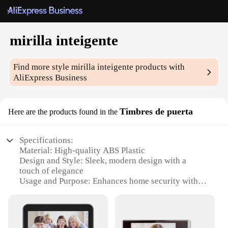
mirilla inteigente
Find more style
mirilla inteigente
products with
AliExpress Business
Timbres de puerta
Here are the products found in the
Specifications:
Material: High-quality ABS Plastic
Design and Style: Sleek, modern design with a
touch of elegance
Usage and Purpose: Enhances home security with
smart doorbell features
Performance and Property: Equipped with advanced
motion detection and clear audio communication
Parts and Accessories: Comes with a set of durable