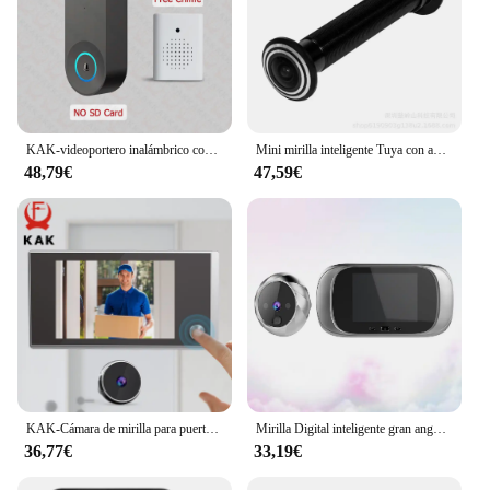
without compromising on style or functionality.
KAK-videoportero inalámbrico con WiFi, Visor de puerta inteligente con mirilla, 1080P, HD, PIR, detección de movimiento, visión nocturna, intercomunicador Visual
Mini mirilla inteligente Tuya con agujero de seguridad, Ojo de cámara para puerta, Wifi, 16MM de diámetro, 1,66mm, gran angular, 5G, 2,4G, P2P, ONVIF, RTSP
48,79€
47,59€
KAK-Cámara de mirilla para puerta, mirilla digital puerta, visor Digital HD con pantalla LCD de 3,5 pulgadas, vídeo timbre, 120 grados, Hardware para puerta
Mirilla Digital inteligente gran angular de 90 grados, timbre Visual de 03 MP, ojo de gato Visual inteligente, visor de puerta electrónico de ojo de gato, cámaras S
36,77€
33,19€