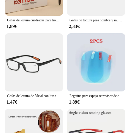
Gafas de lectura cuadradas para hombre y mujer, lentes de plástico a la moda, antiluz azul, para presbicia e hipermetropía + 1,0 + 1,5 + 2,0
Gafas de lectura para hombre y mujer, lentes de presbicia con marco grande, antiluz azul, informales, a la moda, nuevas
1,89€
2,33€
Gafas de lectura de Metal con luz azul para hombre, lentes de negocios con dioptrías de 0 + 1,0 + 1,5 + 2,0 + 2,5 + 3,0 + 3,5 + 4,0 +
Pegatina para espejo retrovisor de coche, película a prueba de lluvia, visión clara en días lluviosos, 2 piezas
1,47€
1,89€