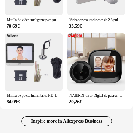
Mirilla de vídeo inteligente para puerta, cámara de seguridad con Audio unidireccional, visión nocturna, 1080 pulgadas, HD, 4,3 P, WiFi
Videoportero inteligente de 2,8 pulgadas, mirilla de vídeo digital, cámara de seguridad ocular, visión nocturna infrarroja, intercomunicador, visor
70,69€
33,59€
Mirilla de puerta inalámbrica HD 1080P 4,3 pulgadas, cámara nocturna PIR, wifi, protección de seguridad inalámbrica, hogar inteligente con llamada bidireccional
NAIERDI-visor Digital de puerta, cámara electrónica con pantalla LCD de 2,4 pulgadas, grabación IR, mirilla de puerta nocturna, visor de fotos inteligente
64,99€
29,26€
Inspire more in Aliexpress Business