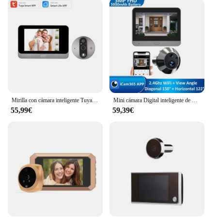
a breeze, thanks to its user-friendly design. The
smart doorbell can be easily mounted on any
standard door frame, and its compatibility with
various smart home systems makes it a seamless
addition to your existing setup. Whether you're an
individual homeowner or a vendor looking to offer
a smart doorbell solution to your customers, this
product is designed for simplicity and integration
with a wide range of smart home platforms.
Mirilla con cámara inteligente Tuya, visor Digital con batería de 1080 mAh, Detector de movimiento PIR, WiFi, 5000 P, Alexa, Google Home
Mini cámara Digital inteligente de 3MP con mirilla para puerta, 2,4 Ghz, WiFi, infrarrojos, visión nocturna por infrarrojos, detección de movimiento PIR, visor Digital, aplicación iCam365
**Versatile and Durable**
55,99€
59,39€
Crafted from high-quality ABS plastic, the mirilla
inteigente Timbres de puerta is built to withstand
the elements. Its sleek, modern design complements
any home's aesthetic while providing reliable
performance. The set of durable doorbell chimes
included in the package ensures that you can
choose the sound that best suits your home's
ambiance. Whether you're a homeowner looking to
upgrade your doorbell or a vendor seeking a
reliable smart doorbell solution for your customers,
this product is a versatile and durable choice that