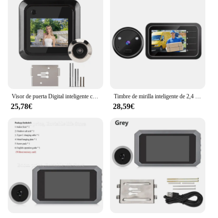
Visor de puerta Digital inteligente con pantalla TFT LCD, cámara de 0.3MP, gran angular, grabación de fotos, 2,4 pulgadas
Timbre de mirilla inteligente de 2,4 pulgadas, cámara de grabación automática, anillo electrónico, HD, IR, visión nocturna, vídeo, Visor de mirilla para el hogar
25,78€
28,59€