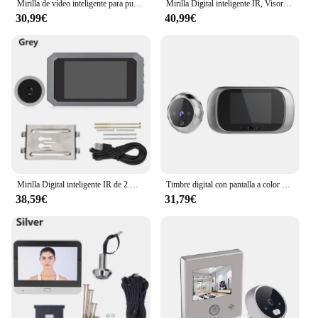
Mirilla de vídeo inteligente para puerta, cámara Digital de 3,97 pulgadas, ojo mágico recargable, timbre de vídeo, protección de seguridad para el hogar
Mirilla Digital inteligente IR, Visor de puerta con cámara de visión nocturna, Mini anillo de ojo Digital, timbre de puerta, 3,97 pulgadas, 2 millones de píxeles
30,99€
40,99€
Mirilla Digital inteligente IR de 2 millones de píxeles, visor de puerta de 3,97 pulgadas, cámara de visión nocturna, Mini anillo de ojo de puerta Digital, cámara de timbre de puerta
Timbre digital con pantalla a color LCD, 2,8 ", con mirilla electrónica de 90º, para puerta
38,59€
31,79€