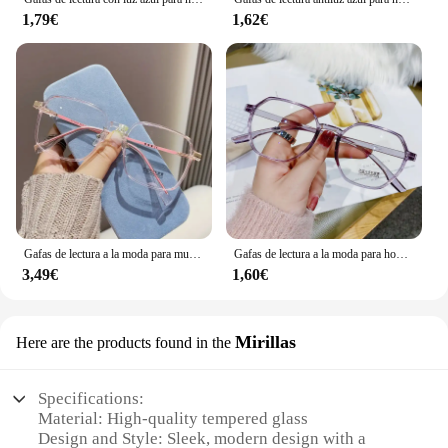
1,79€
1,62€
Gafas de lectura a la moda para mujer, gafas antiluz azul para presbicia, gafas con montura transparente Unisex de alta definición
Gafas de lectura a la moda para hombre y mujer, lentes de lectura para hipermetropía, presbicia, dioptrías + 2022 + 1,0 + 1,5 + 2,0 + 2,5 + 3,0 + 3,5, novedad de 4,0
3,49€
1,60€
Mirillas
Here are the products found in the
Specifications:
Material: High-quality tempered glass
Design and Style: Sleek, modern design with a