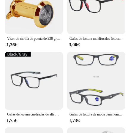
Visor de mirilla de puerta de 220 grados, lente de cristal con agujero de vista, gran angular, campana de puerta, Monitor al aire libre
Gafas de lectura multifocales fotocromáticas TR90 antiluz azul, nuevas gafas progresivas de cerca de lejos, gafas deportivas para hombres y mujeres
1,36€
3,00€
Gafas de lectura cuadradas de alta definición con bloqueo de luz azul deportiva TR90 de silicona ultraligeras Unisex gafas graduadas
Gafas de lectura de moda para hombre y mujer, lentes deportivas antideslizantes, antiluz azul, alta definición, Para Ordenador + 1,0 + 2,0 + 3,0 + 4,0
1,75€
1,73€