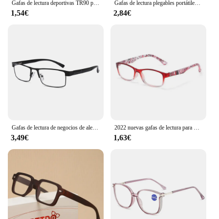
Gafas de lectura deportivas TR90 para hombre, gafas ultraligeras antiluz azul para presbicia, gafas ópticas para hipermetropía, dioptrías
Gafas de lectura plegables portátiles, gafas de presbicia de moda de resina de alta definición, gafas de lectura para el cuello
1,54€
2,84€
Gafas de lectura de negocios de aleación de titanio para hombres, lentes recubiertas de 12 capas, no esféricas, gafas graduadas Retro Para hipermetropía
2022 nuevas gafas de lectura para mujer, gafas con estampado Vintage, montura óptica para ordenador, gafas para presbicia + 1,0 + 1,5 + 2,0 + 2,5
3,49€
1,63€