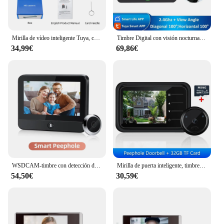
Mirilla de vídeo inteligente Tuya, cámara Wifi de 2,4G y 5G, detección de movimiento, visor de puerta, intercomunicador inalámbrico, grabación automática de seguridad para el hogar
Timbre Digital con visión nocturna para el hogar, minicámara ocular con Monitor de 1080 pulgadas, 4,3 P, WiFi, IR, Tuya Smart Life
34,99€
69,86€
WSDCAM-timbre con detección de movimiento PIR, cámara con visión nocturna, Monitor de 1080 pulgadas, Wifi, 4,3 P, Tuya
Mirilla de puerta inteligente, timbre Digital de 2,4 pulgadas, ojo mágico, visión nocturna infrarroja, timbre de puerta con cámara, grabación de fotos y vídeo
54,50€
30,59€