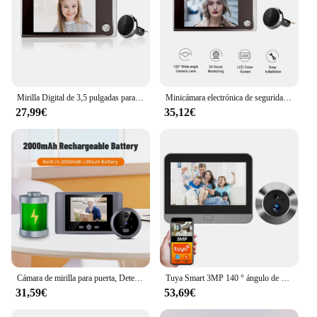
Mirilla Digital de 3,5 pulgadas para el hogar, visor de mirilla de ángulo de 120 grados, timbre Visual de ojo de gato para exteriores
Minicámara electrónica de seguridad para el hogar, timbre con mirilla de 3,5 pulgadas, inteligente, Ojo de Gato, monitoreo al aire libre las 24 horas
27,99€
35,12€
Cámara de mirilla para puerta, Detector de movimiento PIR, timbre de mirilla inteligente, gran angular de 90 °, pantalla LCD de 2,8 pulgadas, sistema de seguridad para el hogar
Tuya Smart 3MP 140 ° ángulo de visión panorámica Mini mirilla Digital visor WiFi IR PIR detección timbre puerta cámara Alexa Google
31,59€
53,69€