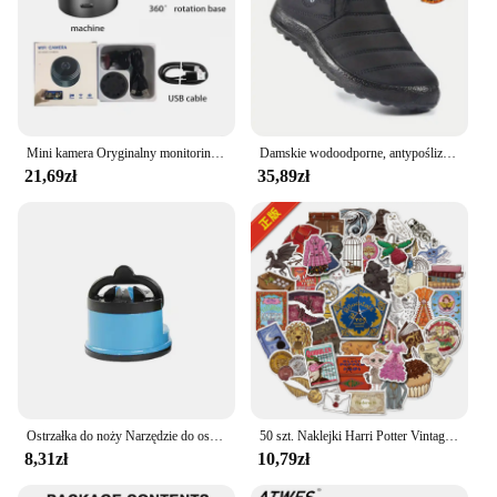
Mini kamera Oryginalny monitoring WiFi 1080P Ochrona bezpieczeństwa z wersją nocną ruchu Bezprzewodowe kamery monitorujące Nowość 2024
Damskie wodoodporne, antypoślizgowe, ciepłe buty na śnieg, wygodne niskie buty turystyczne
21,69zł
35,89zł
Ostrzałka do noży Narzędzie do ostrzenia Łatwe i bezpieczne do ostrzenia noży kuchennych Szef kuchni Noże damasceńskie Ostrzałka ssąca
50 szt. Naklejki Harri Potter Vintage peruka akwarela HP platforma 9 3/4 placki żaba zwierzęta Quidditch naklejki wodoodporne zabawki
8,31zł
10,79zł