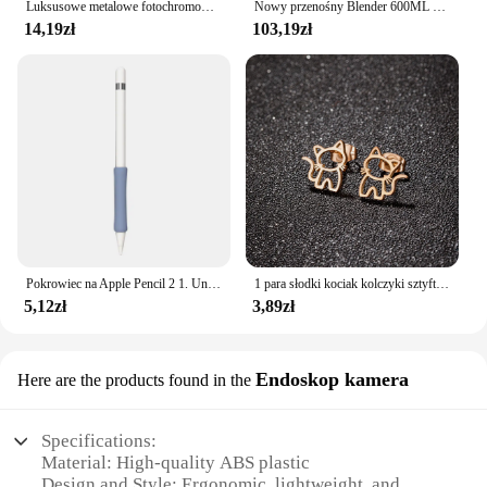
Luksusowe metalowe fotochromowe okulary przeciwsłoneczne mężczyźni kobiety moda spolaryzowane okulary przeciwsłoneczne stylowe kameleon przeciwodblaskowe okulary do jazdy UV400
Nowy przenośny Blender 600ML elektryczna sokowirówka miksery do owoców 4000mAh USB akumulator Smoothie Mini Blender osobiste sokowirówka colorf
14,19zł
103,19zł
Pokrowiec na Apple Pencil 2 1. Uniwersalny, kolorowy pokrowiec na iPada. Antypoślizgowy, odporny na zarysowania silikonowy pokrowiec
1 para słodki kociak kolczyki sztyfty ze stali nierdzewnej dla mężczyzn kobiety Punk prezenty dla studentów Trend moda małe kolczyki do uszu biżuteria
5,12zł
3,89zł
Endoskop kamera
Here are the products found in the
Specifications:
Material: High-quality ABS plastic
Design and Style: Ergonomic, lightweight, and