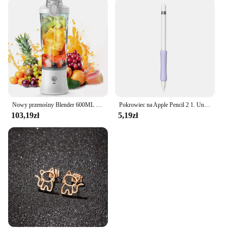
Nowy przenośny Blender 600ML elektryczna sokowirówka miksery do owoców 4000mAh USB akumulator Smoothie Mini Blender osobiste sokowirówka colorf
Pokrowiec na Apple Pencil 2 1. Uniwersalny, kolorowy pokrowiec na iPada. Antypoślizgowy, odporny na zarysowania silikonowy pokrowiec
103,19zł
5,19zł