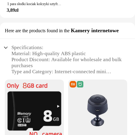
1 para słodki kociak kolczyki sztyfty ze stali nierdzewnej dla mężczyzn kobiety Punk prezenty dla studentów Trend moda małe kolczyki do uszu biżuteria
3,89zł
Kamery internetowe
Here are the products found in the
Specifications:
Material: High-quality ABS plastic
Product Discount: Available for wholesale and bulk
purchases
Type and Category: Internet-connected mini
cameras
Design and Style: Sleek and compact, designed for
discreet surveillance
Usage and Purpose: Ideal for home, office, or
personal security
Performance and Property: Advanced HD
resolution, motion detection, and night vision
capabilities
Parts and Accessories: Includes all necessary
mounting hardware and software for easy setup