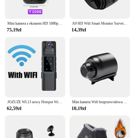
Mini kamera z ekranem HD 1080p z lampą błyskową i stacją dokującą na baterie Przenośna retro ultrakompaktowa mini kamera Rejestrator wideo Y4000
A9 HD Wifi Smart Monitor Surveillance Cameras Sensor Camcorder Web Video Home Safety Wireless Security
75,19zł
14,39zł
JOZUZE WL13 nowy Hotspot Wi-Fi Mini kamera 1080P przenośny cyfrowy rejestrator wideo kamera korpusowa noktowizor DVR miniaturowa kamera
Mini kamera Wifi bezprzewodowa inteligentny dom HD 1080P kamera IP kryty nadzór bezpieczeństwa kamera noktowizyjna rejestrator audio-wideo
62,59zł
10,19zł