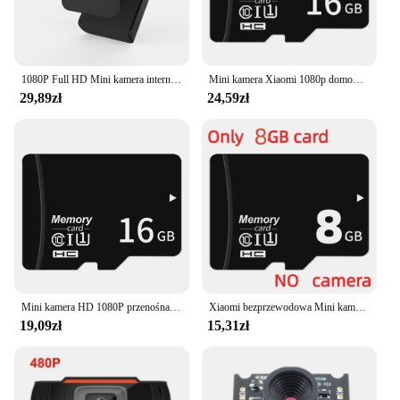
detection feature helps to capture important
moments without the need for constant monitoring.
The night vision capabilities allow for 24/7
surveillance, giving you peace of mind even in low-
light conditions.
1080P Full HD Mini kamera internetowa PC z wtyczką mikrofon USB wsparcie dla laptopa nadaje się do wideokonferencji na żywo pracy
Mini kamera Xiaomi 1080p domowe małe bezprzewodowe kamery Wi-Fi zewnętrzne ulepszone wykrywanie ruchu zwierząt domowych alerty bezpieczeństwa kamera noktowizyjna
29,89zł
24,59zł
**Ideal for Wholesale and Bulk Purchases**
Understanding the needs of vendors and suppliers,
the minikamery Kamery internetowe are available
for wholesale and bulk purchases. This makes them
an excellent option for businesses looking to offer
reliable security solutions to their customers. The
cameras' compact size and ease of installation make
them a popular choice for both retailers and end-
users alike. Whether you're looking to enhance your
personal security or provide reliable surveillance
solutions to your customers, these mini cameras are
an excellent choice.
Mini kamera HD 1080P przenośna mała kamera niania wideo głos Mini rejestrator DV kryty ukryta kamera bezpieczeństwa do domowego biura Nowy
Xiaomi bezprzewodowa Mini kamera X10 HD 1080P kamera Wi-Fi dziecko wykrywanie ruchu dla zwierząt domowych noktowizor wideorejestrator kamera IP do nadzoru
19,09zł
15,31zł