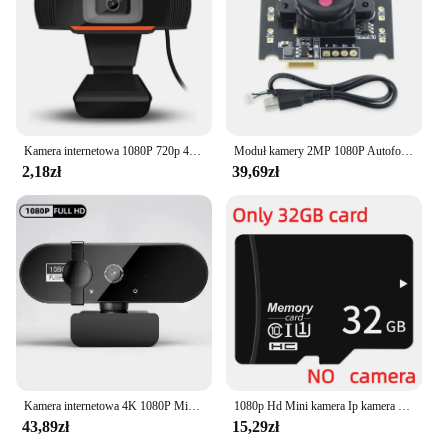
Kamera internetowa 1080P 720p 480p HD z mikrofonem Obrotowy komputer stacjonarny Kamera internetowa Mini kamera komputerowa Kamera internetowa Nagrywanie wideo Praca
Moduł kamery 2MP 1080P Autofokus Wbudowany wbudowany mini moduł kamery Napęd USB Moduł kamery do laptopa OV2720
2,18zł
39,69zł
Kamera internetowa 4K 1080P Mini kamera internetowa 2K Full HD z mikrofonem Kamera internetowa USB 30fps do automatycznego ustawiania ostrości PC Laptop Kamera do nagrywania wideo
1080p Hd Mini kamera Ip kamera bezprzewodowa wersja nocna kamera bezpieczeństwa nagrywanie audio wideo Mini kamery kamery Wifi nowe
43,89zł
15,29zł