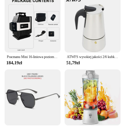
Pracmanu Mini 16-liniowa poziomica laserowa 4D Zielone linie Samopoziomująca pozioma i pionowa Potężna poziomica laserowa z zielonymi wiązkami
ATWFS wysokiej jakości 2/6 kubki ze stali nierdzewnej ekspres do kawy zestaw do mokki filiżanki do Espresso Latte Percolator do użytku na płycie kuchennej Espresso Pot
184,19zł
51,79zł