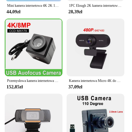
Mini kamera internetowa 4K 2K 1080P HD do komputera PC Laptop z autofokusem 30 FPS Kamera internetowa USB z mikrofonem redukującym i osłoną przenośna kamera internetowa
1PC Elough 2K kamera internetowa HD dla Laptop stacjonarnych Mini USB kamera internetowa era z mikrofonami kamera internetowa dla YouTube Skype
44,09zł
28,39zł
Przemysłowa kamera internetowa 4K PC Laptopy 8MP Autofokus USB Mini kamera IMX179 Czujnik OTG UVC Plug and Play Do spotkań Skanowanie dokumentów
Kamera internetowa Micro 4K do komputera Mini kamera internetowa 2K do laptopów PC Transmisja na żywo Kamera internetowa FHD 1080P do spotkań pracy z mikrofonem
152,85zł
37,09zł