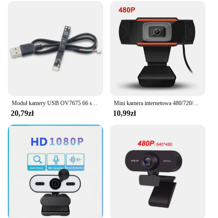
Moduł kamery USB OV7675 66 stopni 0,3 miliona pikseli YUY2 Mini kamera internetowa przemysłowa
Mini kamera internetowa 480/720/1080P HD kamera internetowa USB z mikrofonem do komputera stacjonarnego gracz transmisja internetowa połączenie wideo konferencja praca
20,79zł
10,99zł