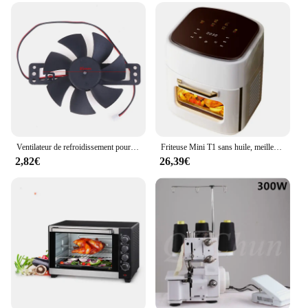
addition to any toolkit, designed for precision work
in a variety of scenarios. The set includes a mini
four induction drill, a mini four induction
screwdriver, a mini four induction wrench, and a
mini four induction pliers, all crafted from high-
grade stainless steel for exceptional durability and
resistance to corrosion. These tools are not only
durable but also lightweight, making them easy to
handle for extended periods. The ergonomic design
ensures a comfortable grip, reducing hand fatigue
during prolonged use.
Ventilateur de refroidissement pour cuisinière à induction, petite section, 85mm, 18V, haute qualité, nouveau
Friteuse Mini T1 sans huile, meilleure friteuse à air
2,82€
26,39€
**Optimized for Performance**
The mini four induction tools are engineered for
performance, delivering reliable results in a
compact form. Whether you're tightening a screw or
drilling a hole, the precision of these tools is
unmatched. The mini four induction drill, for
example, features a powerful motor that can handle
a variety of tasks, from drilling into wood to driving
screws into metal. The mini four induction
screwdriver is perfect for tightening or loosening
screws, while the mini four induction wrench and