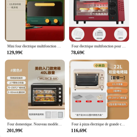
Mini four électrique multifonction quatre en un, petit appareil, petit appareil, machine à petit-déjeuner domestique, four de cuisine
Four électrique multifonction pour la cuisson de gâteaux, four domestique, 12 litres, nouveau Petit mini automatique, également pour pizza.
129,99€
78,69€
Four domestique. Nouveau modèle. Livré dans des versions de grande capacité et mini. Four électrique multifonction, ustensile de cuisson
Four à pizza électrique de grande capacité, 22L, multifonctionnel, cuisson automatique, mini maison, petit four à pizza en plein air
201,99€
116,69€