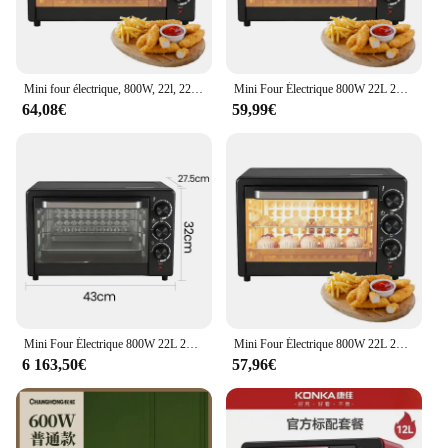
Mini four électrique, 800W, 22l, 220V, friteuses à air, pizza, pansement, Chamonix, rôti, grill, petit déjeuner, strass, gâteau, grille-pain
Mini Four Électrique 800W 22L 220V, Fours Rôtis Chamonix, Grill, Petit Déjeuner, Biscuits, Gâteaux, Cuisson, Grille-Pain
64,08€
59,99€
Mini Four Électrique 800W 22L 220V, Fours Rôtis Chamonix, Grill, Petit Déjeuner, Biscuits, Gâteaux, Cuisson, Grille-Pain
Mini Four Électrique 800W 22L 220V, Fours Rôtis Chamonix, Grill, Petit Déjeuner, Biscuits, Gâteaux, Cuisson, Grille-Pain
6 163,50€
57,96€