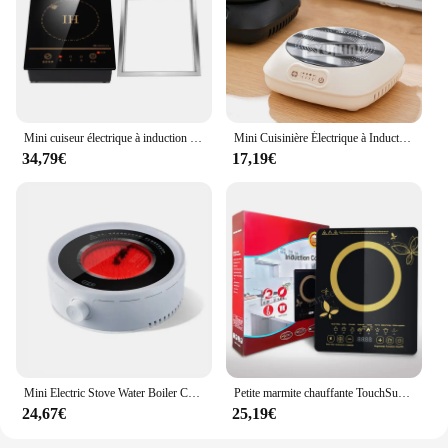
Mini cuiseur électrique à induction magnétique, contrôle de fil, intégré, marmite, cuisinière, Eva étanche, marmite chaude, thé, transporteurs icphone, cuisinière, table de cuisson, 800W
Mini Cuisinière Électrique à Induction, pour la Cuisine
34,79€
17,19€
Mini Electric Stove Water Boiler Cooking Plate 800W Tea Pot Multifunctional Coffee Tea Heater Warmer Heating Furnace
Petite marmite chauffante TouchSub étanche, cuisinière à induction magnétique électrique, four à frire domestique, 2200W
24,67€
25,19€