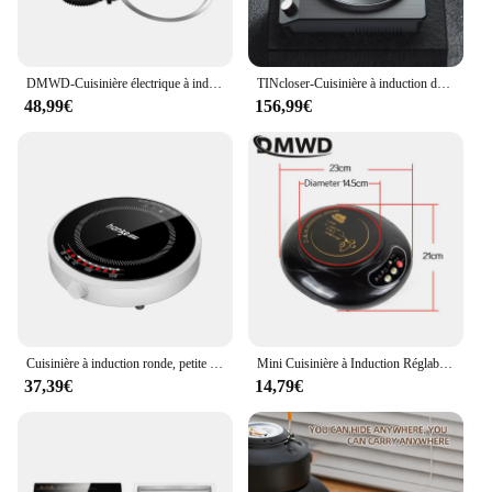
DMWD-Cuisinière électrique à induction magnétique, contrôle par fil, mini marmite encastrée, cuisinière, Eva de plaque de cuisson, marmite chaude étanche, bomicrophone à thé, table de cuisson
TINcloser-Cuisinière à induction domestique, petit wok multifonction, induction concave, cuisinière à économie d'énergie, 3000 V, 220 W
48,99€
156,99€
Cuisinière à induction ronde, petite marmite multifonctionnelle domestique, mini poêle de dortoir, 220V, 2200W
Mini Cuisinière à Induction Réglable à 2 Vitesses, Poêle à Chauffage Rapide, Garder au Chaud, Théière, Nouilles, Bomicrophone pour Voyage
37,39€
14,79€