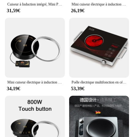
Cuiseur à Induction intégré, Mini Pot chaud Commercial, commande à fil tactile rond de 800W pour une personne
Mini cuiseur électrique à induction magnétique, contrôle par fil, intégré, marmite, cuisinière, Eva étanche, marmite chaude, thé, transporteurs icphone, cuisinière, table de cuisson, 800W
31,59€
26,19€
Mini cuiseur électrique à induction magnétique, contrôle de fil, intégré, marmite, cuisinière, Eva étanche, marmite chaude, thé, transporteurs icphone, cuisinière, table de cuisson, 800W
Poêle électrique multifonction en céramique, petite cuisinière à induction, sauté électronique, haute puissance, ménage, 3500W
34,19€
53,39€