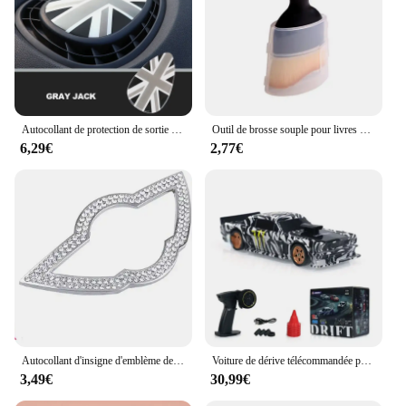
and lightweight design make them ideal for dorm
rooms, offices, or any space where space is at a
premium. The mini four induction Poêles are not
just a product; they're a solution for those who
value efficiency, style, and adaptability.
Autocollant de protection de sortie d'air Union Jack Centre, couverture dédiée 3D, autocollant pour Mini Cooper F54, F55, F56, accessoires intérieurs Wlman
Outil de brosse souple pour livres d'intérieur de voiture, dépoussiéreur pour Mini Cooper One JCW, F54, F55, F56, F57, F60, R50, R52, R53, R55, R56, R57, R58, R59
6,29€
2,77€
Autocollant d'insigne d'emblème de volant de voiture, Mini Cooper S, R55, F55, F56, F57, F60, R56, R60, R61, Countryman One, accessoires intérieurs
Voiture de dérive télécommandée pour garçons, haute vitesse, quatre roues motrices, radio, mini voiture de course, modèle jouet, cadeau, 2.4G RC, version 1/43
3,49€
30,99€