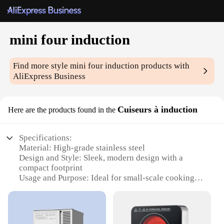
mini four induction
Find more style
mini four induction
products with
AliExpress Business
Cuiseurs à induction
Here are the products found in the
Specifications:
Material: High-grade stainless steel
Design and Style: Sleek, modern design with a
compact footprint
Usage and Purpose: Ideal for small-scale cooking
and heating tasks
Performance and Property: Advanced induction
technology for rapid heating
Shape or Size or Weight or Quantity: Miniature,