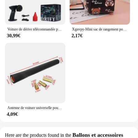
Voiture de dérive télécommandée pour garçons, haute vitesse, quatre roues motrices, radio, mini voiture de course, modèle jouet, cadeau, 2.4G RC, version 1/43
Xgnvpy-Mini sac de rangement portable pour pièces de monnaie, sac pour écouteurs, câble de données, petit sac à clés, ours mignon, nouveau
30,99€
2,17€
Antenne de voiture universelle pour radio de bain, petite antenne de voiture courte, mini accessoires d'autoradio, FM, AM, antenne en cuivre pur
4,09€
Ballons et accessoires
Here are the products found in the