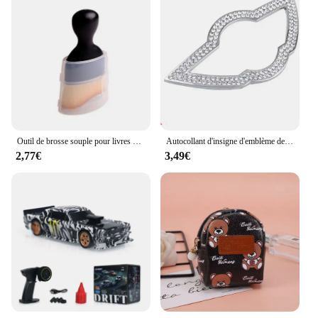
use and maintain, making it a reliable choice for
both novice and experienced tea lovers. Whether
you're looking for a gift for a friend or upgrading
your own kitchen appliances, this electric kettle and
tea warmer set is a smart choice for anyone who
values efficiency, style, and convenience.
Outil de brosse souple pour livres d'intérieur de voiture, dépoussiéreur pour Mini Cooper One JCW, F54, F55, F56, F57, F60, R50, R52, R53, R55, R56, R57, R58, R59
Autocollant d'insigne d'emblème de volant de voiture, Mini Cooper S, R55, F55, F56, F57, F60, R56, R60, R61, Countryman One, accessoires intérieurs
2,77€
3,49€