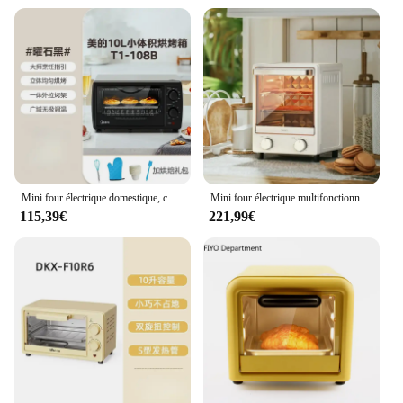
performance and user-friendly design, this set is a
must-have for anyone looking to upgrade their
cooking experience.
Mini four électrique domestique, cuisson spéciale Petit. Multifonctionnel. Tubes supérieurs et inférieurs avec contrôle de température unifié.
Mini four électrique multifonctionnel, petit, rétro, vertical, ménage, cuisson, hornos 138 PanadBR, 12 LVIL
115,39€
221,99€