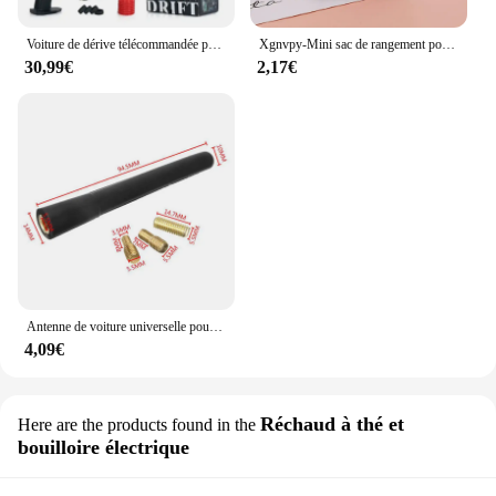
Voiture de dérive télécommandée pour garçons, haute vitesse, quatre roues motrices, radio, mini voiture de course, modèle jouet, cadeau, 2.4G RC, version 1/43
Xgnvpy-Mini sac de rangement portable pour pièces de monnaie, sac pour écouteurs, câble de données, petit sac à clés, ours mignon, nouveau
30,99€
2,17€
Antenne de voiture universelle pour radio de bain, petite antenne de voiture courte, mini accessoires d'autoradio, FM, AM, antenne en cuivre pur
4,09€
Réchaud à thé et
Here are the products found in the
bouilloire électrique