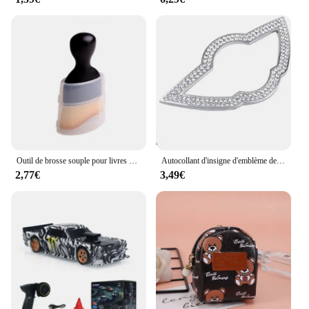
popping and providing a consistent result every
time. Whether you're a seasoned vendor or a DIY
enthusiast, this set is designed to meet your needs
and exceed your expectations.
Outil de brosse souple pour livres d'intérieur de voiture, dépoussiéreur pour Mini Cooper One JCW, F54, F55, F56, F57, F60, R50, R52, R53, R55, R56, R57, R58, R59
Autocollant d'insigne d'emblème de volant de voiture, Mini Cooper S, R55, F55, F56, F57, F60, R56, R60, R61, Countryman One, accessoires intérieurs
2,77€
3,49€