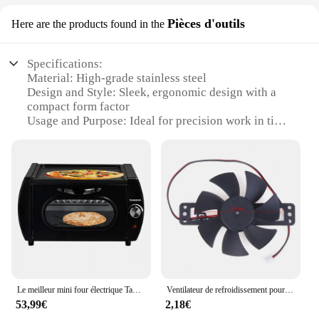
Pièces d'outils
Here are the products found in the
Specifications:
Material: High-grade stainless steel
Design and Style: Sleek, ergonomic design with a
compact form factor
Usage and Purpose: Ideal for precision work in tight
spaces
Performance and Property: Durable, resistant to
corrosion and wear
Parts and Accessories: Comes with a complete set of
four essential tools
Typical Adaptive Scenario: Perfect for DIY
enthusiasts, hobbyists, and professionals alike
Features:
|Vendors|
Le meilleur mini four électrique Tando, chiffon
Ventilateur de refroidissement pour cuisinière à induction, petite section, 85mm, 18V, haute qualité, nouveau
**Versatile and Precise**
53,99€
2,18€
The mini four induction tool set is a versatile