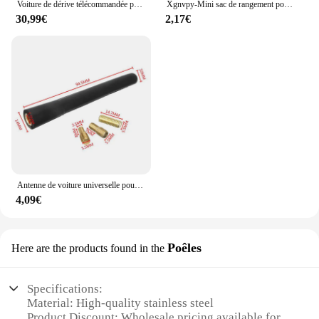
Voiture de dérive télécommandée pour garçons, haute vitesse, quatre roues motrices, radio, mini voiture de course, modèle jouet, cadeau, 2.4G RC, version 1/43
Xgnvpy-Mini sac de rangement portable pour pièces de monnaie, sac pour écouteurs, câble de données, petit sac à clés, ours mignon, nouveau
30,99€
2,17€
Antenne de voiture universelle pour radio de bain, petite antenne de voiture courte, mini accessoires d'autoradio, FM, AM, antenne en cuivre pur
4,09€
Poêles
Here are the products found in the
Specifications:
Material: High-quality stainless steel
Product Discount: Wholesale pricing available for