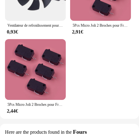
Ventilateur de refroidissement pour cuisinière à induction, petite section, 85mm, 18V, haute qualité, nouveau
5Pcs Micro Joli 2 Broches pour Friteuse XL Puissance XL Vortex KW7-0 16A 125V Cuisine Four À Micro-Ondes Pistolet De Soudage Cuisinière À Induction
0,93€
2,91€
5Pcs Micro Joli 2 Broches pour Friteuse À Air XL Puissance XL Vortex KW7-0 16A 125V Cuisine Four À Micro-Ondes Pistolet De Soudage Cuisinière À Induction
2,44€
Fours
Here are the products found in the