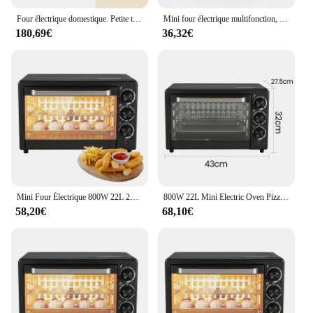
Four électrique domestique. Petite taille, 10 litres. Idéal pour la cuisson de gâteaux et de pain. Mini et multifonctionnel. Entièrement automatique.
Mini four électrique multifonction, four rôti de Chamonix, machine à petit-déjeuner, four à pizza, four à crêpes, four à strass, grille-pain de cuisson
180,69€
36,32€
Mini Four Électrique 800W 22L 220V, Fours Rôtis Chamonix, Grill, Petit Déjeuner, Biscuits, Gâteaux, Cuisson, Grille-Pain
800W 22L Mini Electric Oven Pizza Crepe Bakery Roast Ovens Grill Breakfast Machine Cookies Cake Bread Maker Baking Toaster 220V
58,20€
68,10€