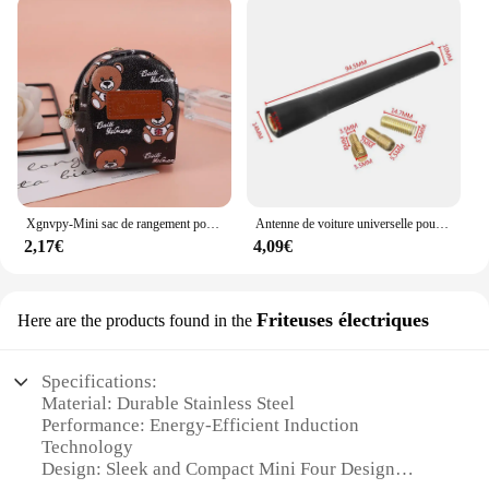
Xgnvpy-Mini sac de rangement portable pour pièces de monnaie, sac pour écouteurs, câble de données, petit sac à clés, ours mignon, nouveau
Antenne de voiture universelle pour radio de bain, petite antenne de voiture courte, mini accessoires d'autoradio, FM, AM, antenne en cuivre pur
2,17€
4,09€
Friteuses électriques
Here are the products found in the
Specifications:
Material: Durable Stainless Steel
Performance: Energy-Efficient Induction
Technology
Design: Sleek and Compact Mini Four Design