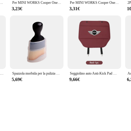
 guarnizione Anti-collisione porta auto per MINI Cooper One JCW Countryman Clubman Cabrio Paceman R60 R57 R55 R56
Per MINI WORKS Cooper One JCW Countryman Clubman Cabrio Paceman 2Pcs Car Water Cup Mat sottobicchieri in pelle scamosciata accessori Auto
Per MINI WORKS Cooper One JCW Countryman Clubman Cabrio Paceman 2Pcs Car Water Cup Mat sottobicchieri in pelle accessori per lo Styling automatico
3,23€
3,31€
1
Fibra di vetro nero lucido auto faro sopracciglia copertura anteriore Angry palpebre per MINI F54 CLUBMAN F57 CABRIO F56 COOPER F55
Spazzola morbida per la pulizia dell'auto con involucro strumento per la rimozione della polvere delle fessure dell'auto per MINI Cooper S JCW R53 R50 R52 R55 F55 F56 Clubman Cabrio
Seggiolino auto Anti-Kick Pad Cover protettiva per la schiena in pelle per MINI Cooper One JCW Countryman Clubman Cabrio Paceman R60 R57 R55 R56
5,69€
9,66€
6