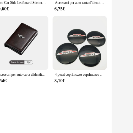
2Pcs Car Side Leafboard Sticker Side Fender modificato per BMW MINI Cooper S One D Clubman Countryman Cabrio
Accessori per auto carta d'identità portafoglio in lega di pelle Pop-up per MINI Cooper JCW One Countryman Clubman Cabrio Paceman R60 R57 R55 R56 R5
0,60€
6,75€
Accessori per auto carta d'identità portafoglio in lega di pelle Pop-up per MINI Cooper One JCW Countryman Clubman Cabrio Paceman R60 R57 R55 R56
4 pezzi coprimozzo coprimozzo centrale ruota auto per JOHN COOPER WORKS Logo per MINI Cooper Clubman Cabrio Paceman R50 R52 jcw R55
,54€
3,10€