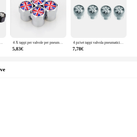
i ruota e 1pc portachiavi bandiera del regno unito Logo automobili decorazione per MINI Cooper Coupe Cabrio One Series
4 X tappi per valvole per pneumatici con ruote in metallo coperture per bandiera del regno unito Logo accessori per la decorazione dell'auto per MINI Cooper Coupe Cabrio One MINI Series
4 pz/set tappi valvola pneumatici ruota auto copre bandiera UK Logo accessori decorazione auto per MINI Cooper coupé Cabrio una MINI serie
5,83€
7,78€
ve