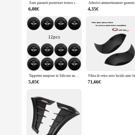
Auto paraurti posteriore tronco carico bordo protezione adesivi per MINI Cooper S JCW R56 Cabrio R57 accessori decalcomania in fibra di carbonio
Adesivo ammortizzatore
6,08€
4,35€
Tappetini tampone in Silicone antiurto per interruttore porta auto per MINI Cooper One JCW Countryman Clubman Cabrio Paceman R60 R57 R55 R56
5,05€
71,66€