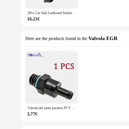
2Pcs Car Side Leafboard Sticker Side Fender Sticker per MINI One Cooper JCW Countryman Clubman Cabrio Paceman Coupe Roadster
16,21€
Valvola EGR
Here are the products found in the
Valvola del carter positivo PCV per Dodge Caliber L4 2007 Mini Cabrio R50 R52 R53 2000-2004-2008 4693369AA 11127577568
3,77€