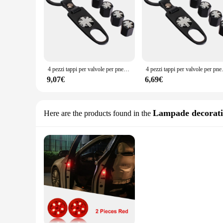
4 pezzi tappi per valvole per pneumatici ruota e 1pc portachiavi bandiera del regno unito Logo automobili decorazione per MINI Cooper Coupe Cabrio One Series
4 pezzi tappi per valvole per pneumatic
9,07€
6,69€
Lampade decorati
Here are the products found in the