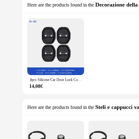
Decorazione della 
Here are the products found in the
4pcs Silicone Car Door Lock Cover Buckle Anti-collisione Cover protettiva per BMW MINI CABRIO CLUBMAN COUNTRYMAN JCW COOPER S
14,08€
Steli e cappucci v
Here are the products found in the