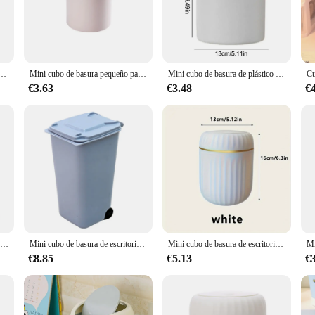
space-saving design ensures that they don't take up unnecessary room, while st
chen counter, these mini waste bins are the perfect choice for keeping your spa
 highly functional. Made from durable plastic, these bins are built to withstand 
king them ideal for use in multiple locations. Whether you're looking to org
tapa de batido, tubo de basura con cubierta, cubo de basura de dormitorio, caja de almacenamiento, cubo de basura de escritorio para el hogar
Mini cubo de basura pequeño para escritorio, cubo de basura con cubierta para dormitorio, caja de almacenamiento de espacio de trabajo limpio, escritorio para el hogar
Mini cubo de basura de plástico de escritorio con tapa, cubo de basura doméstico, mesa de sala de estar creativa europea con cesta de tapa
all your needs.
€3.63
€3.48
€
te bins, this product is perfect for you. Available in sets of 1, 2, or 3, these b
 set for larger spaces, these mini waste bins are a practical and affordable opt
ppeal to a wide range of customers.
Mini cubo de basura con tapa, cesta de basura de plástico para el hogar, dormitorio, oficina, caja de almacenamiento de basura de escritorio, contenedor de dibujos animados rojo y rosa
Mini cubo de basura de escritorio para el hogar, papelera de plástico con tapa, escritorio limpio, 10x8x15,5 cm, 1 piezas
Mini cubo de basura de escritorio con tapa, organizador de basura, caja de almacenamiento de escritorio de oficina, suministros para el hogar de plástico duradero
€8.85
€5.13
€