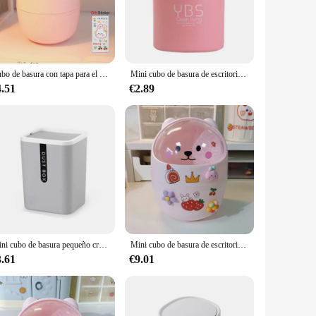
ill providing ample capacity for small waste items. Whether
ce tidy and organized.
daily use, ensuring longevity and reliability. Their
anize your workspace, manage recycling, or keep your living
Cubo de basura con tapa para el hogar, Mini caja de almacenamiento de escritorio Kawaii para dormitorio, portalápices, estilo Ins, creativo, dar una pegatina
Mini cubo de basura de escritorio con cubierta para dormitorio, cubo de basura pequeño, mesa de plástico, suministros de oficina, cubo de basura de escritorio para el hogar
4.51
€2.89
ins are designed to cater to a variety of needs. Whether
ion. Their compact size and modern design make them an
Mini cubo de basura pequeño creativo, cesta de basura de escritorio, Mesa para el hogar, suministros de oficina de plástico, cubo de basura, caja de barril de artículos diversos
Mini cubo de basura de escritorio de oso de dibujos animados para dormitorio de estudiantes, caja de almacenamiento de artículos diversos, Cubo de papel de desecho, lindo, uso doméstico
3.61
€9.01