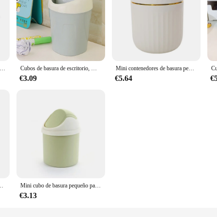
basura pequeño para escritorio, cubo de basura con cubierta para dormitorio, caja de almacenamiento de espacio de trabajo limpio, escritorio para el hogar
Cubos de basura de escritorio, Mini cubos creativos de trompeta, cubierta rodante, para cocina, sala de estar
Mini contenedores de basura pequeños, cesta de basura de escritorio, Mesa para el hogar, cubo de basura de plástico, suministros de oficina, caja de barril de artículos diversos
€3.09
€5.64
€
 para el hogar, cubo de basura de plástico, suministros de oficina, caja de barril de artículos diversos
Mini cubo de basura pequeño para escritorio, cubo de basura con cubierta para dormitorio, espacio de trabajo limpio, caja de almacenamiento de cocina, escritorio para el hogar, 1 ~ 5 piezas
€3.13