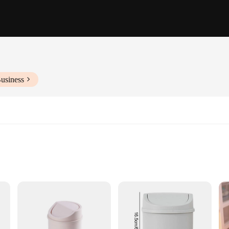
usiness
aging waste in tight spaces. Designed with a modern cubic shape, these mini wa