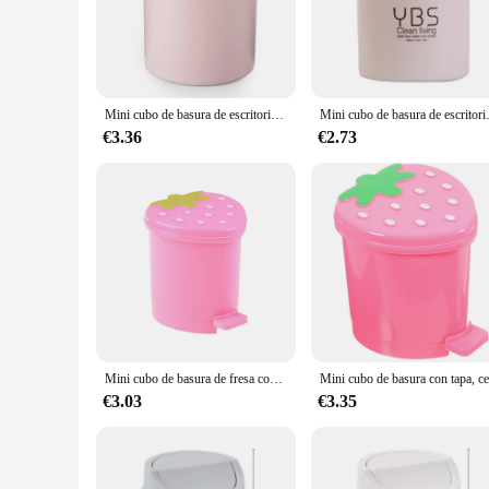
ideal addition to homes, offices, or even dorm rooms. Their 
you're looking to declutter your desk or maintain a clean kit
**Versatile and Practical**
The mini basurero sets are not just about looks; they are also
lightweight construction makes them easy to move around, ma
Mini cubo de basura de escritorio, tubo pequeño con cubierta, cubo de basura para dormitorio, cubo de basura para limpiar espacio de trabajo, caja de almacenamiento para el hogar y la Oficina
Mini cubo de basura de escritorio único, tipo 
area tidy, these mini waste bins are versatile enough to meet 
€3.36
€2.73
**Ideal for Wholesale and Retail**
If you're a vendor or supplier looking to stock up on mini was
you're looking to provide a single bin for personal use or a
attractive addition to any retail setting, ensuring that they a
Mini cubo de basura de fresa con tapa, cesta de basura de plástico portátil reutilizable, suministros de escritorio para el hogar, contenedor de basura, 1/2 piezas
€3.03
€3.35