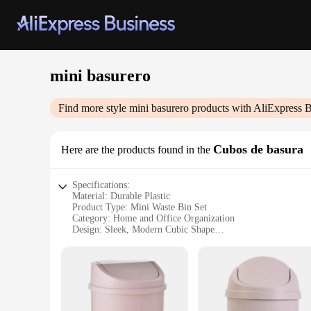
mini basurero
Find more style
mini basurero
products with AliExpress B
Cubos de basura
Here are the products found in the
Specifications:
Material: Durable Plastic
Product Type: Mini Waste Bin Set
Category: Home and Office Organization
Design: Sleek, Modern Cubic Shape
Size: Compact, Space-Saving Design
Capacity: Ideal for Small Spaces
Quantity: Available in Sets of 1, 2, or 3
Features:
**Efficient Space Management**
The mini basurero is a compact and stylish solution for man