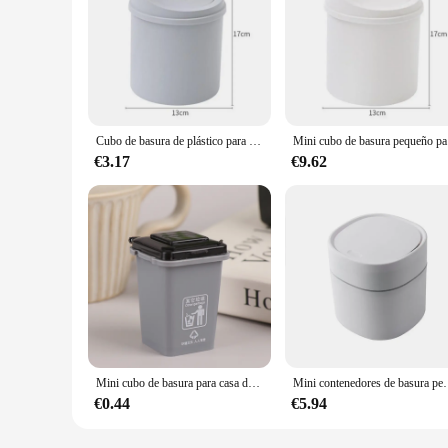
Cubo de basura de plástico para escritorio, Mini cubo de basura creativo para el hogar, con tapa batida
Mini cubo de 
€3.17
€9.62
Mini cubo de basura para casa de muñecas, cubo de basura de juguete, camión de basura, latas, Cubo de separación de vehículos, caja de almacenamiento de juguetes, cubo de basura de escritorio para el hogar, 1:12
Mini contenedores de basura pequeños, cesta de basura de escritorio, Mesa
€0.44
€5.94