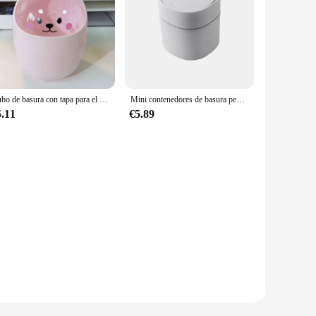
Cubo de basura con tapa para el hogar, Mini caja de almacenamiento de escritorio Kawaii para dormitorio, portalápices, estilo Ins, creativo, dar una pegatina
Mini contenedores de basura pequeños, cesta de basura de escritorio, Mesa para el hogar, cubo de basura de plástico, suministros de oficina, caja de barril de artículos diversos
5.11
€5.89