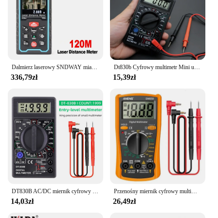
Dalmierz laserowy SNDWAY miarka funkcja aparatu cyfrowego dalmierz laserowy kątowe narzędzie do dalmierza laserowego
Dt830b Cyfrowy multimetr Mini uniwersalny ręczny multimetr przyrząd elektryczny
336,79zł
15,39zł
DT830B AC/DC miernik cyfrowy multimetr prądu LCD 750/1000V woltomierz amperomierz miernik rezystancji wysokie bezpieczeństwo ręczny miernik cyfrowy multimetr
Przenośny miernik cyfrowy multimetr prądu LCD AC/napięcie prądu stałego Tester diodowy prąd miernik rezystancji amperomierz Multitester z sonda testowa
14,03zł
26,49zł