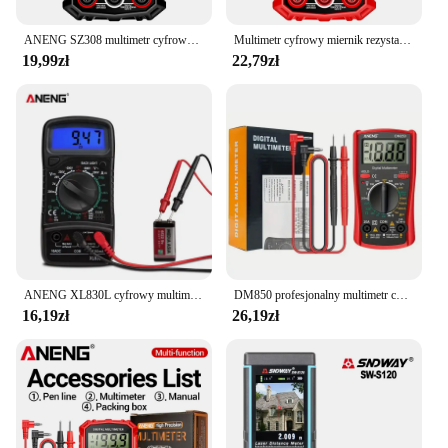
ANENG SZ308 multimetr cyfrowy 1999 zliczeń woltomierz AC/DC amperomierz tester napięcia miernik rezystancji HFE trioda brzęczyk multimetr
Multimetr cyfrowy miernik rezystancji napięcia precyzyjny tester fali prostokątnej HFE trioda brzęczyk multimetr wielofunkcyjny Tester
19,99zł
22,79zł
ANENG XL830L cyfrowy multimetr wielofunkcyjny wysokiej precyzji cyfrowy wyświetlacz elektryczny rezystancyjny miernik napięcia
DM850 profesjonalny multimetr cyfrowy 1999 Tester automatyczna klimatyzacja/DC Votage amperomierz prądu omm sonda testowa profesjonalnego detektor
16,19zł
26,19zł