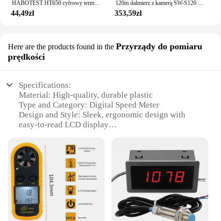
HABOTEST HT650 cyfrowy termometr na podczerwień-50 ~ 380/550/800 laserowy bezdotykowy grill do pizzy silnik przemysłowy termometr na podczerwień pistolet
120m dalmierz z kamerą SW-S120 wysokiej jakości dalmierz laserowy obszar objętość cyfrowa linijka kątowa taśma miernicza SNDWAY oryginał
44,49zł
353,59zł
Przyrządy do pomiaru
Here are the products found in the
prędkości
Specifications:
Material: High-quality, durable plastic
Type and Category: Digital Speed Meter
Design and Style: Sleek, ergonomic design with
easy-to-read LCD display
Usage and Purpose: Ideal for various speed
measurement scenarios, including automotive,
marine, and industrial applications
Performance and Property: Accurate, reliable
measurements with a wide range of speeds
Parts and Accessories: Comes with necessary
components for immediate use
Features: