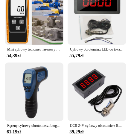
Mini cyfrowy tachometr laserowy Bezdotykowy miernik prędkości obrotowej z podświetleniem LCD Ręczny obrotomierz do silnika tokarki
Cyfrowy obrotomierz LED do tokarek Zestaw precyzyjnych mierników prędkości AC110V-230V
54,39zł
55,79zł
Ręczny cyfrowy obrotomierz fotograficzny miernik obr./min Laserowy bezdotykowy zakres tachometru 2,5-99999 obr./min Miernik prędkości silnika
DC8-24V cyfrowy obrotomierz 0.56 ''4 bity LED Hall czujnik zbliżeniowy NPN 12V 24V Tachomete zestawy prędkościomierz 10-9999RPM
61,19zł
39,29zł