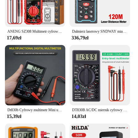
ANENG SZ308 Multimetr cyfrowy Miernik prądu AC/DC Miernik rezystancji napięcia Elektryk Podświetlenie LCD Ohm Test fali prostokątnej
Dalmierz laserowy SNDWAY miarka funkcja aparatu cyfrowego dalmierz laserowy kątowe narzędzie do dalmierza laserowego
17,69zł
336,79zł
Dt830b Cyfrowy multimetr Mini uniwersalny ręczny multimetr przyrząd elektryczny
DT830B AC/DC miernik cyfrowy multimetr prądu LCD 750/1000V woltomierz amperomierz miernik rezystancji wysokie bezpieczeństwo ręczny miernik cyfrowy multimetr
15,39zł
14,03zł