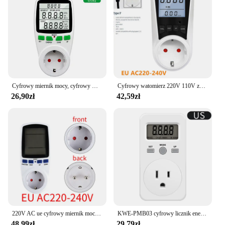
Cyfrowy miernik mocy, cyfrowy miernik energii elektrycznej LCD licznik wyjściowy miernik mocy gniazdo czasowe elektroniczny przełącznik czasowy
Cyfrowy watomierz 220V 110V zasilanie prądem zmiennym licznik zużycia energii elektrycznej licznik energii wtyczka ue BR FR AU US UK ta moc Kwh mocy
26,90zł
42,59zł
220V AC ue cyfrowy miernik mocy LCD Wattmeter gniazdo moc Kwh licznik energii FR US UK AU BR pomiar moc wyjściowa analizator
KWE-PMB03 cyfrowy licznik energii watomierz napięcie zasilania pobór mocy Tester 230V 16A
48,99zł
29,79zł