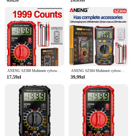
offerings. Its sleek design and user-friendly
interface make it an attractive option for customers
looking for reliable fuel monitoring solutions. With
its wholesale availability, you can offer this product
to your customers at competitive prices, ensuring
that they get the best value for their money. The
gauge's ease of installation and compatibility with a
wide range of vehicles make it a versatile choice for
both personal and professional use.
ANENG SZ308 Multimetr cyfrowy o fali prostokątnej 1999 zliczeń HFE Trioda Buzzer Tester AC/DC Napięcie 10A Multimetry prądu Miernik Narzędzie
ANENG SZ304 Multimetr cyfrowy Duży ekran Detektor napięcia Miernik rezystancji napięcia Wielofunkcyjne ręczne narzędzia elektryczne
17,59zł
39,99zł