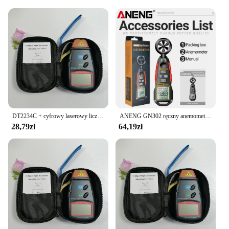
DT2234C + cyfrowy laserowy licznik obrotomierza miernik obrotów bezdotykowy obrotomierz licznik Rev do testowania prędkości obrotu koła silnika
ANENG GN302 ręczny anemometr 9999 licznik cyfrowy 0.4 ~ 30.00 m/s miernik prędkości wiatru-20.0C ~ 60.0C Tester temperatury Anemometro
28,79zł
64,19zł