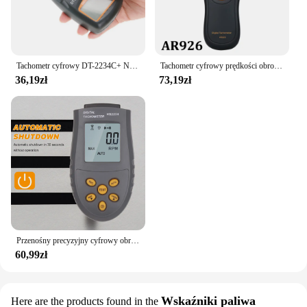
Tachometr cyfrowy DT-2234C+ NOn Contact Cyfrowy laserowy obrotomierz fotograficzny LCD Mini miernik obrotów obrotowych
Tachometr cyfrowy prędkości obrotowej silnik kontaktowy miernik obrotów AR925 narzędzia obrotów bezdotykowy prędkościomierz fotoelektryczny AR926
36,19zł
73,19zł
Przenośny precyzyjny cyfrowy obrotomierz z laserowym ręcznym/automatycznym pomiarem prędkościomierza LCD wyświetlacz cyfrowy cyfrowy obrotomierz
60,99zł
Wskaźniki paliwa
Here are the products found in the