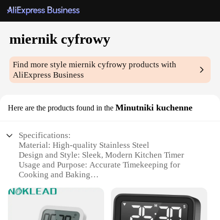
miernik cyfrowy
Find more style
miernik cyfrowy
products with
AliExpress Business
Minutniki kuchenne
Here are the products found in the
Specifications:
Material: High-quality Stainless Steel
Design and Style: Sleek, Modern Kitchen Timer
Usage and Purpose: Accurate Timekeeping for
Cooking and Baking
Performance and Property: Precision Digital
Display
Shape or Size or Weight or Quantity: Compact and
Lightweight