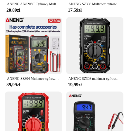
ANENG AN8205C Cyfrowy Multimetr AC/DC Amperomierz Wolt Ohm Multimetro Tester Miernik Z Termoparą LCD Podświetlenie Przenośne
ANENG SZ308 Multimetr cyfrowy o fali prostokątnej 1999 zliczeń HFE Trioda Buzzer Tester AC/DC Napięcie 10A Multimetry prądu Miernik Narzędzie
20,89zł
17,59zł
ANENG SZ304 Multimetr cyfrowy Duży ekran Detektor napięcia Miernik rezystancji napięcia Wielofunkcyjne ręczne narzędzia elektryczne
ANENG SZ308 multimetr cyfrowy 1999 zliczeń woltomierz AC/DC amperomierz tester napięcia miernik rezystancji HFE trioda brzęczyk multimetr
39,99zł
19,99zł