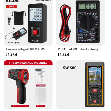
Laserowa odległość HILDA 50M/100M/120M Dalmierz Profesjonalny miernik Laser Range Finder Narzędzie testowe
DT830B AC/DC miernik cyfrowy multimetr prądu LCD 750/1000V woltomierz amperomierz miernik rezystancji wysokie bezpieczeństwo ręczny miernik cyfrowy multimetr
54,27zł
14,32zł