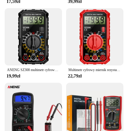
variety of settings.
17,59zł
39,99zł
ANENG SZ308 multimetr cyfrowy 1999 zliczeń woltomierz AC/DC amperomierz tester napięcia miernik rezystancji HFE trioda brzęczyk multimetr
Multimetr cyfrowy miernik rezystancji napięcia precyzyjny tester fali prostokątnej HFE trioda brzęczyk multimetr wielofunkcyjny Tester
19,99zł
22,79zł