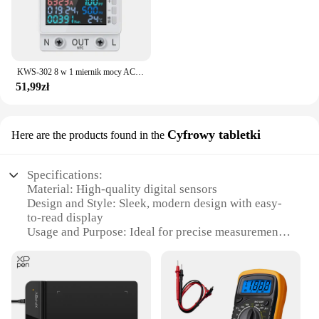
KWS-302 8 w 1 miernik mocy AC cyfrowy wyświetlacz wielofunkcyjny miernik napięcia i prądu na szynie 170-300 V/63A amperomierz woltomierz
51,99zł
Cyfrowy tabletki
Here are the products found in the
Specifications:
Material: High-quality digital sensors
Design and Style: Sleek, modern design with easy-
to-read display
Usage and Purpose: Ideal for precise measurements
in various fields
Performance and Property: Advanced digital
technology for accurate readings
Parts and Accessories: Comes with necessary
components for immediate use
Typical Adaptive Scenario: Suitable for both