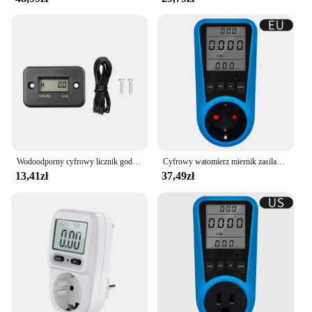
Wodoodporny cyfrowy licznik godzin pracy silnika wyświetlacz LCD silnik gazowy do motocykla motocykl kosiarka do trawy piła łańcuchowa ATV skuter śnieżny
Cyfrowy watomierz miernik zasilanie prądem zmiennym 220V 110V zużycie energii elektrycznej licznik energii mocy kilowatowej mocy licznik energii elektrycznej wtyczkę ue
13,41zł
37,49zł