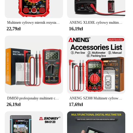
Multimetr cyfrowy miernik rezystancji napięcia precyzyjny tester fali prostokątnej HFE trioda brzęczyk multimetr wielofunkcyjny Tester
ANENG XL830L cyfrowy multimetr wielofunkcyjny wysokiej precyzji cyfrowy wyświetlacz elektryczny rezystancyjny miernik napięcia
22,79zł
16,19zł
DM850 profesjonalny multimetr cyfrowy 1999 Tester automatyczna klimatyzacja/DC Votage amperomierz prądu omm sonda testowa profesjonalnego detektor
ANENG SZ308 Multimetr cyfrowy Miernik prądu AC/DC Miernik rezystancji napięcia Elektryk Podświetlenie LCD Ohm Test fali prostokątnej
26,19zł
17,69zł