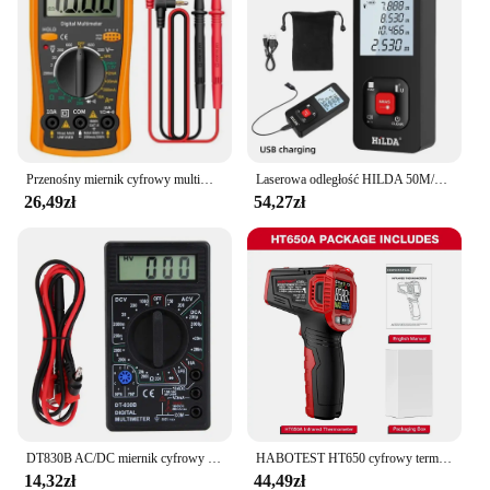
Przenośny miernik cyfrowy multimetr prądu LCD AC/napięcie prądu stałego Tester diodowy prąd miernik rezystancji amperomierz Multitester z sonda testowa
Laserowa odległość HILDA 50M/100M/120M Dalmierz Profesjonalny miernik Laser Range Finder Narzędzie testowe
26,49zł
54,27zł
DT830B AC/DC miernik cyfrowy multimetr prądu LCD 750/1000V woltomierz amperomierz miernik rezystancji wysokie bezpieczeństwo ręczny miernik cyfrowy multimetr
HABOTEST HT650 cyfrowy termometr na podczerwień-50 ~ 380/550/800 laserowy bezdotykowy grill do pizzy silnik przemysłowy termometr na podczerwień pistolet
14,32zł
44,49zł