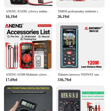
ANENG XL830L cyfrowy multimetr wielofunkcyjny wysokiej precyzji cyfrowy wyświetlacz elektryczny rezystancyjny miernik napięcia
DM850 profesjonalny multimetr cyfrowy 1999 Tester automatyczna klimatyzacja/DC Votage amperomierz prądu omm sonda testowa profesjonalnego detektor
16,19zł
26,19zł
ANENG SZ308 Multimetr cyfrowy Miernik prądu AC/DC Miernik rezystancji napięcia Elektryk Podświetlenie LCD Ohm Test fali prostokątnej
Dalmierz laserowy SNDWAY miarka funkcja aparatu cyfrowego dalmierz laserowy kątowe narzędzie do dalmierza laserowego
17,69zł
336,79zł