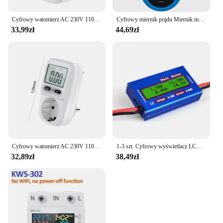
Cyfrowy watomierz AC 230V 110V miernik mocy licznik energii zużycia energii elektrycznej EU/US/UK wtyczka zasilania analizator energii elektrycznej
Cyfrowy miernik prądu Miernik mocy Woltomierz Czas Watt Tester energii 50Hz Analizator gniazd EU US UK AU FR BR IT Wtyczka
33,99zł
44,69zł
Cyfrowy watomierz AC 230V 110V miernik mocy zużycie energii elektrycznej licznik energii ue wtyczka zasilania kilowatomoc licznik energii elektrycznej
1-3 szt. Cyfrowy wyświetlacz LCD DC 60V 100A równowaga napięcia akumulator analizator mocy miernik mocy ładowarka z balanserem narzędzia RC
32,89zł
38,49zł