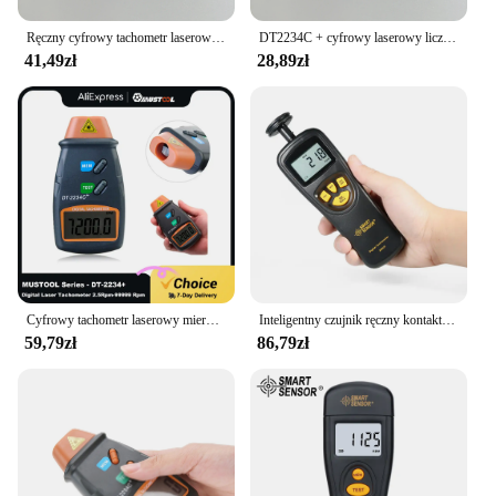
Ręczny cyfrowy tachometr laserowy Miernik obrotów Bezdotykowy miernik prędkości tokarki silnika Revolution Spin DT2234C Prędkość testera
DT2234C + cyfrowy laserowy licznik obrotomierza miernik obrotów bezdotykowy obrotomierz licznik Rev do testowania prędkości obrotu koła silnika
41,49zł
28,89zł
Cyfrowy tachometr laserowy miernik obr./min bezdotykowy 2.5 obr./min-99999 obr./min wyświetlacz Lcd miernik prędkości Dt2234C Tester prędkości
Inteligentny czujnik ręczny kontakt LCD cyfrowy obrotomierz prędkościomierz Tach miernik szeroki pomiar Rang 0.5 ~ 19999 RPM
59,79zł
86,79zł