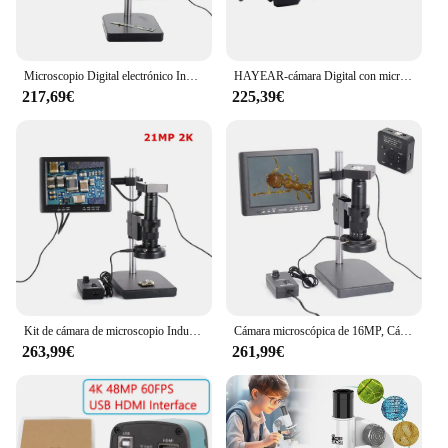
Microscopio Digital electrónico Industrial, cámara de 37MP, HDMI, USB, lente Zoom de montaje en C 180X, 60 LED, pantalla LCD de 8 ", inspección de reparación de PCB
HAYEAR-cámara Digital con microscopio USB HDMI de 16MP, lente de montaje en C de 180X, 8 pulgadas, LCD HD, 60 luces LED para soldadura de teléfono de reparación de PCB
217,69€
225,39€
Kit de cámara de microscopio Industrial de 21MP, lente de Zoom con montaje en C, HDMI, USB, 180X, 60 luces LED con pantalla LCD HD de 8 "para reparación de PCB móvil
Cámara microscópica de 16MP, Cámara Industrial Digital, HDMI, USB, con lente 180X, 60 luces LED, pantalla LCD de 8 pulgadas para soldadura PCB
263,99€
261,99€