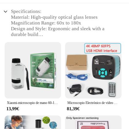
Specifications:
Material: High-quality optical glass lenses
Magnification Range: 60x to 180x
Design and Style: Ergonomic and sleek with a
durable build
Usage and Purpose: Ideal for educational and
professional use in biology, medicine, and
microscopy
Typical Adaptive Scenario: Suitable for use in
schools, laboratories, and research facilities
Accessories: Comes with a complete set of
accessories for enhanced viewing and
experimentation
Features:
|Microscope 60 180x|Wholesale|Vendors|
Xiaomi-microscopio de mano 60-180x para niños, juego de experimentos de ciencia con luz LED, juguete de jardín de infantes, juguetes de exploración al aire libre
Microscopio Electrónico de vídeo Digital, 48MP, 4K, HDMI, USB, Zoom 180X, lente de montaje C con luz LED para herramientas de reparación de teléfonos PCB de laboratorio, Microscópio metalúrgico com suporte giratório
13,99€
81,39€
**Enhanced Precision and Clarity**
Explore the microscopic world with unparalleled
clarity using the 60-180x microscope, designed for