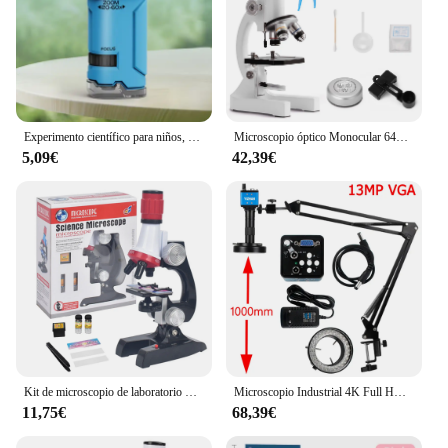
Experimento científico para niños, Kit de microscopio de bolsillo, Mini microscopio educativo de mano 60-120x con luz, juguetes para niños, regalo
Microscopio óptico Monocular 64X-2400X para la escuela primaria, microscopio para enseñanza de ciencias y Biología Experimental, regalo de cumpleaños para niños
5,09€
42,39€
Kit de microscopio de laboratorio LED para niños, juguete educativo para escuela en casa, regalo, microscopio biológico refinado para niños, 100/400/1200X
Microscopio Industrial 4K Full HD con montaje en C, cámara Digital, soldadura PCB, reparación de teléfonos móviles, soldadura, luz LED Doble
11,75€
68,39€