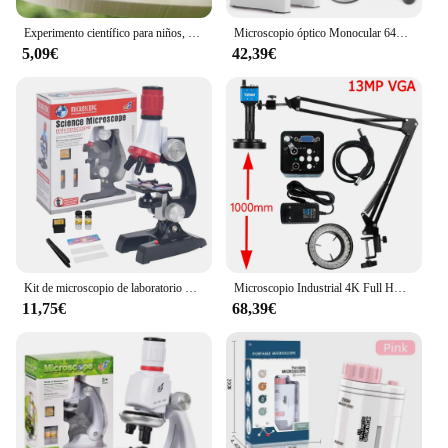
Experimento científico para niños, Kit de microscopio de bolsillo, Mini microscopio educativo de mano 60-120x con luz, juguetes para niños, regalo
Microscopio óptico Monocular 64X-2400X para la escuela primaria, microscopio para enseñanza de ciencias y Biología Experimental, regalo de cumpleaños para niños
5,09€
42,39€
Kit de microscopio de laboratorio LED para niños, juguete educativo para escuela en casa, regalo, microscopio biológico refinado para niños, 100/400/1200X
Microscopio Industrial 4K Full HD con montaje en C, cámara Digital, soldadura PCB, reparación de teléfonos móviles, soldadura, luz LED Doble
11,75€
68,39€