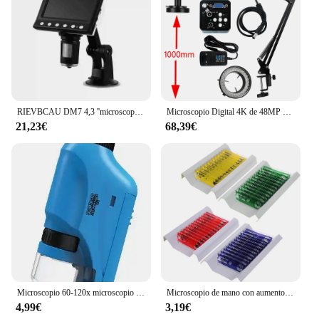
RIEVBCAU DM7 4,3 ''microscopio Digital 1000X microscopio de monedas 1080P microscopio de vídeo para soldadura de adultos con 8 LED Dropshipping
Microscopio Digital 4K de 48MP para electrónica, USB-C, cámaras industriales, HDMI, Zoom 1-150X, lente de montaje en C, soldadura Pcb de teléfono
21,23€
68,39€
Microscopio 60-120x microscopio de mano de laboratorio microscopio con batería con luz LED microscopio científico para niños
Microscopio de mano con aumento de 60x-120x, microscopio educativo portátil, microscopio compacto con luz LED para niños y adultos
4,99€
3,19€