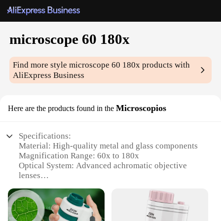
microscope 60 180x
Find more style
microscope 60 180x
products with
AliExpress Business
Microscopios
Here are the products found in the
Specifications:
Material: High-quality metal and glass components
Magnification Range: 60x to 180x
Optical System: Advanced achromatic objective
lenses
Illumination: Built-in LED light source
Viewing Screen: Large 10x eyepiece for clear, sharp
images
Accessories: Includes a set of prepared slides for