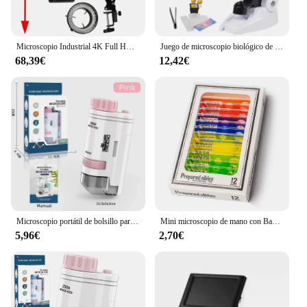
Microscopio Industrial 4K Full HD con montaje en C, cámara Digital, soldadura PCB, reparación de teléfonos móviles, soldadura, luz LED Doble
Juego de microscopio biológico de laboratorio para niños, 1200X LED, escuela primaria en casa, juguetes de rompecabezas de Ciencia
68,39€
12,42€
Microscopio portátil de bolsillo para niños, juego de microscopio de ciencia, juguetes de aprendizaje de microbiología, 80x -200 x
Mini microscopio de mano con Base para niños, microscopio de bolsillo con luz LED, herramienta de ciencia para explorar, 80-200X
5,96€
2,70€