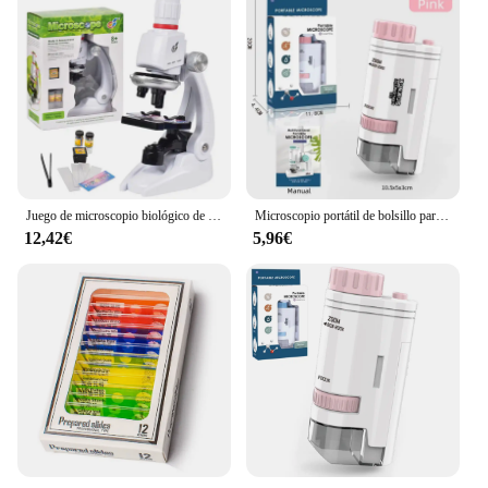
Juego de microscopio biológico de laboratorio para niños, 1200X LED, escuela primaria en casa, juguetes de rompecabezas de Ciencia
Microscopio portátil de bolsillo para niños, juego de microscopio de ciencia, juguetes de aprendizaje de microbiología, 80x -200 x
12,42€
5,96€