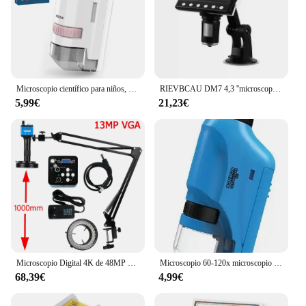
Microscopio científico para niños, microscopio de bolsillo de 60-200x, Porta, Mini microscopio eléctrico de mano, juguete educativo de interés para niños al aire libre
RIEVBCAU DM7 4,3 ''microscopio Digital 1000X microscopio de monedas 1080P microscopio de vídeo para soldadura de adultos con 8 LED Dropshipping
5,99€
21,23€
Microscopio Digital 4K de 48MP para electrónica, USB-C, cámaras industriales, HDMI, Zoom 1-150X, lente de montaje en C, soldadura Pcb de teléfono
Microscopio 60-120x microscopio de mano de laboratorio microscopio con batería con luz LED microscopio científico para niños
68,39€
4,99€