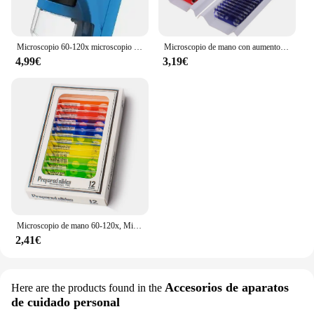
Microscopio 60-120x microscopio de mano de laboratorio microscopio con batería con luz LED microscopio científico para niños
Microscopio de mano con aumento de 60x-120x, microscopio educativo portátil, microscopio compacto con luz LED para niños y adultos
4,99€
3,19€
Microscopio de mano 60-120x, Mini Kit de microscopio de bolsillo, microscopio de laboratorio, rueda con Zoom ajustable con LED para niños educativos
2,41€
Accesorios de aparatos
Here are the products found in the
de cuidado personal