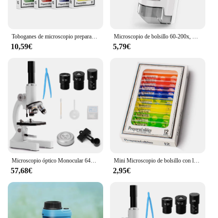
for all your scientific explorations.
Toboganes de microscopio preparado para niños, animales de plástico, insectos, plantas, flores, especímenes de muestra para estudiantes, niños
Microscopio de bolsillo 60-200x, minicroscopio eléctrico con luz LED, microscopio infantil de alta definición para aprendizaje de observación
10,59€
5,79€
Microscopio óptico Monocular 64X-2400X para niños de escuela primaria, microscopio Digital de ciencia Experimental y Biología
Mini Microscopio de bolsillo con luz LED para niños, 60-120X, juguete de ciencia, alimentado por batería
57,68€
2,95€