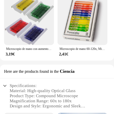
Microscopio de mano con aumento de 60x-120x, microscopio educativo portátil, microscopio compacto con luz LED para niños y adultos
Microscopio de mano 60-120x, Mini Kit de microscopio de bolsillo, microscopio de laboratorio, rueda con Zoom ajustable con LED para niños educativos
3,19€
2,41€
Ciencia
Here are the products found in the
Specifications:
Material: High-quality Optical Glass
Product Type: Compound Microscope
Magnification Range: 60x to 180x
Design and Style: Ergonomic and Sleek
Usage and Purpose: Educational and Scientific