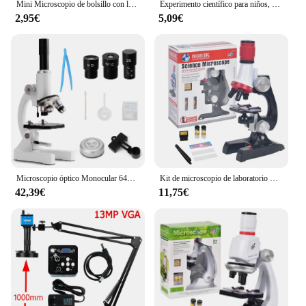
Mini Microscopio de bolsillo con luz LED para niños, 60-120X, juguete de ciencia, alimentado por batería
Experimento científico para niños, Kit de microscopio de bolsillo, Mini microscopio educativo de mano 60-120x con luz, juguetes para niños, regalo
2,95€
5,09€
Microscopio óptico Monocular 64X-2400X para la escuela primaria, microscopio para enseñanza de ciencias y Biología Experimental, regalo de cumpleaños para niños
Kit de microscopio de laboratorio LED para niños, juguete educativo para escuela en casa, regalo, microscopio biológico refinado para niños, 100/400/1200X
42,39€
11,75€