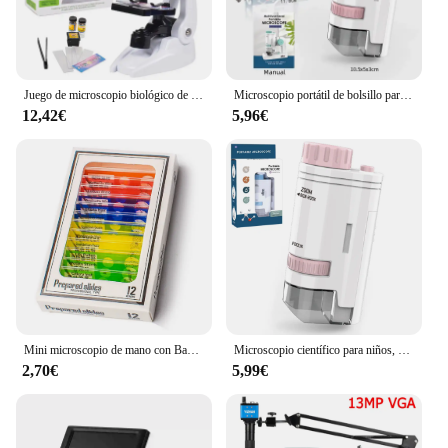
Juego de microscopio biológico de laboratorio para niños, 1200X LED, escuela primaria en casa, juguetes de rompecabezas de Ciencia
Microscopio portátil de bolsillo para niños, juego de microscopio de ciencia, juguetes de aprendizaje de microbiología, 80x -200 x
12,42€
5,96€
Mini microscopio de mano con Base para niños, microscopio de bolsillo con luz LED, herramienta de ciencia para explorar, 80-200X
Microscopio científico para niños, microscopio de bolsillo de 60-200x, Porta, Mini microscopio eléctrico de mano, juguete educativo de interés para niños al aire libre
2,70€
5,99€