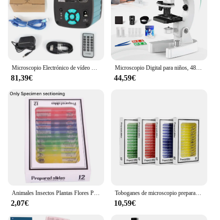
Microscopio Electrónico de vídeo Digital, 48MP, 4K, HDMI, USB, Zoom 180X, lente de montaje C con luz LED para herramientas de reparación de teléfonos PCB de laboratorio, Microscópio metalúrgico com suporte giratório
Microscopio Digital para niños, 4800x HD, escuela primaria, ciencia, Biología Experimental
81,39€
44,59€
Animales Insectos Plantas Flores Portaobjetos para microscopio Muestra de muestras Portaobjetos preparados para microscopio de plástico Multicolor para niños
Toboganes de microscopio preparado para niños, animales de plástico, insectos, plantas, flores, especímenes de muestra para estudiantes, niños
2,07€
10,59€