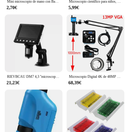
Mini microscopio de mano con Base para niños, microscopio de bolsillo con luz LED, herramienta de ciencia para explorar, 80-200X
Microscopio científico para niños, microscopio de bolsillo de 60-200x, Porta, Mini microscopio eléctrico de mano, juguete educativo de interés para niños al aire libre
2,70€
5,99€
RIEVBCAU DM7 4,3 ''microscopio Digital 1000X microscopio de monedas 1080P microscopio de vídeo para soldadura de adultos con 8 LED Dropshipping
Microscopio Digital 4K de 48MP para electrónica, USB-C, cámaras industriales, HDMI, Zoom 1-150X, lente de montaje en C, soldadura Pcb de teléfono
21,23€
68,39€