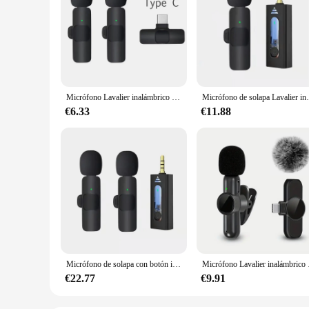
Micrófono Lavalier inalámbrico portátil, minimicrófono de grabación de Audio y vídeo para iPhone, teléfono Android, transmisión en vivo, para juegos
Micrófono de solapa Lavalier inalámbrico, p
€6.33
€11.88
Micrófono de solapa con botón inalámbrico, Mini micrófono Bluetooth para teléfono, PC, móvil, corbata pequeña, Micro Bluetooth, Mikrofon pequeño
Micrófono Lavalier inalá
€22.77
€9.91