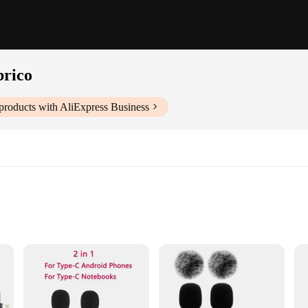
brico
products with AliExpress Business
events
r clear audio capture
to the seamless blend of convenience and quality in audio recording. This wirele