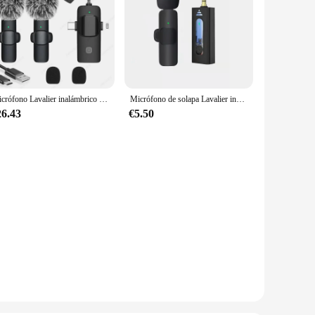
Micrófono Lavalier inalámbrico 4 en 1 para iPhone y Android, dispositivo profesional de 3,5mm para Grabación de Radio en vivo, reducción de ruido, Mini Microph
Micrófono de solapa Lavalier inalámbrico, para cámara condensador omnidireccional, altavoz, Smartphone, grabación, Youtube, 3,5mm
26.43
€5.50