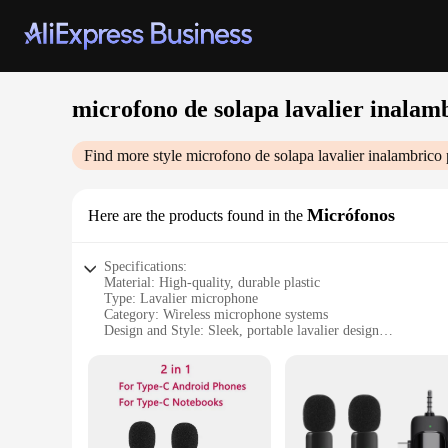
microfono de solapa lavalier inalam
Find more style
microfono de solapa lavalier inalambrico
Micrófonos
Here are the products found in the
Specifications:
Material: High-quality, durable plastic
Type: Lavalier microphone
Category: Wireless microphone systems
Design and Style: Sleek, portable lavalier design
Usage and Purpose: Ideal for interviews, podcasts, and live 
Performance and Property: Omnidirectional pickup pattern fo
Features:
**Unmatched Convenience and Quality**
The microfono de solapa lavalier inalambrico is a testament 