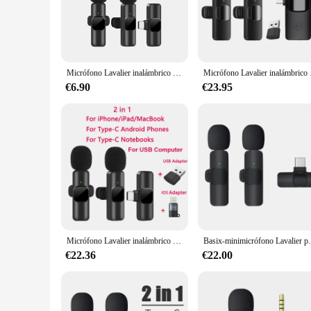
companion for various audio applications, from professional i
unobtrusive solution for capturing audio without the need for
**Versatile and User-Friendly**
This microphone system is not just about performance; it's a
Micrófono Lavalier inalámbrico portátil, minimicrófono de grabación de Audio y vídeo para iPhone, Android, transmisión en vivo, videojuegos, teléfono
Micrófono Lavalier ina
settings. The omnidirectional pickup pattern ensures that th
podcaster, or a content creator, this microphone is versatile
€6.90
€23.95
**Optimized for Diverse Scenarios**
The microfono de solapa lavalier inalambrico is not just for p
top choice for those looking to provide quality audio equipme
designed to perform in diverse scenarios, ensuring that your 
Micrófono Lavalier inalámbrico portátil para iPhone, Android, transmisión en vivo, videojuegos, teléfono
Basix-minimicrófono Lavalier portátil, di
€22.36
€22.00