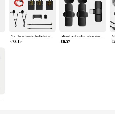
ara cámara condensador omnidireccional, altavoz, Smartphone, grabación, Youtube, 3,5mm
Micrófono Lavalier Inalámbrico UHF de Audio, 30 canales seleccionables, rango de 50m, para cámara DSLR, entrevista, grabación en vivo
Micrófono Lavalier inalámbrico portátil, minimicrófono de grabación de Audio y vídeo para iPhone, Android, transmisión en vivo, para juegos y teléfono
€73.19
€6.57
€
mbrico con cubierta a prueba de viento, Mini micrófono de grabación de Audio y Video para iPhone y teléfono móvil Android