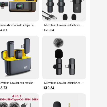
e easily attached to clothing, making it a discreet and
edom of movement, making it an excellent choice for dynamic
Xiaomi-Micrófono de solapa Lavalier inalámbrico para iPhone, iPad, teléfono Android tipo C, grabación de juegos en vivo, entrevista con Clip magnético
Micrófono Lavalier inalámbrico 4 en 1 para iPhone y Android, dispositivo profesional de 3,5mm para Grabación de Radio en vivo, reducción de ruido, Mini Microph
 sound. Whether you're a professional broadcaster, a
44.81
€26.04
Its durable construction and reliable performance make it a
nterviews, or capturing live events, this microphone set is
Micrófono Lavalier con estuche de carga, estéreo inalámbrico de 2,4G para entrevista en vivo, micrófono de solapa con cancelación de MiniNoise al aire libre
Micrófono Lavalier inalámbrico para teléfono móvil, minimicrófono de grabación de Audio y vídeo para iPhone, Android, portátil, juegos en vivo
33.73
€10.34