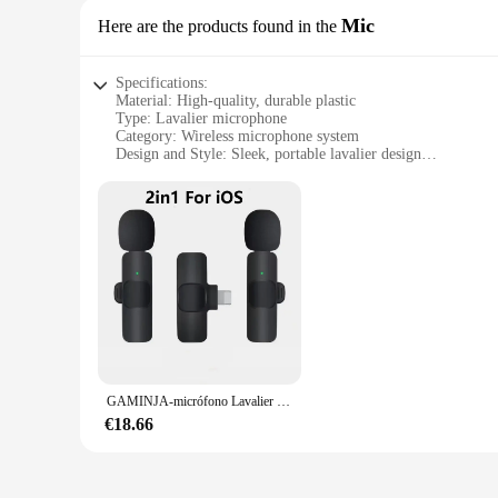
Mic
Here are the products found in the
Specifications:
Material: High-quality, durable plastic
Type: Lavalier microphone
Category: Wireless microphone system
Design and Style: Sleek, portable lavalier design
Usage and Purpose: Ideal for speeches, podcasts, and video 
Performance and Property: Crystal-clear audio transmission
Parts and Accessories: Includes transmitter and receiver, batt
Features:
|Wholesale|Vendors|
**Unmatched Clarity and Convenience**
The microfono de solapa lavalier inalambrico Mic is a cutti
professional speaker, podcaster, or videographer, this wireles
clothing, making it an ideal choice for hands-free recording.
**Reliable and Versatile Connectivity**
GAMINJA-micrófono Lavalier inalámbrico portátil, minimicrófono de grabación de Audio y vídeo para iPhone y Android, batería de larga duración, transmisión en vivo
This wireless microphone system is engineered to deliver reli
seamlessly together, providing a stable connection up to a d
€18.66
for presentations, interviews, and other situations where mob
looking to elevate their audio quality.
**Designed for Professionals and Enthusiasts Alike**