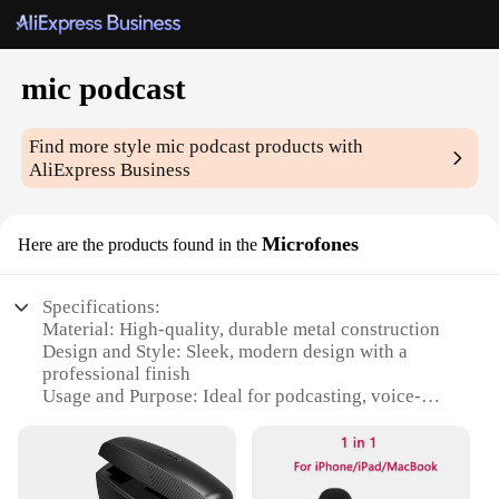
mic podcast
Find more style
mic podcast
products with
AliExpress Business
Microfones
Here are the products found in the
Specifications:
Material: High-quality, durable metal construction
Design and Style: Sleek, modern design with a
professional finish
Usage and Purpose: Ideal for podcasting, voice-
over recording, and live streaming
Typical Adaptive Scenario: Versatile for home
studios, on-the-go recording, and professional
setups