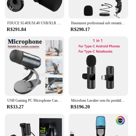
FDUCE SL40X/SL40 USB/XLR microfone dinâmico com built-in Headset saída & isolamento de som, para podcasts, jogos, transmissão ao vivo
Haomuren profissional usb streaming podcast pc microfone estúdio cardióide condensador microfone kit com braço de lança para gravação youtube
R$291.84
R$290.17
USB Gaming PC Microphone Cancelamento de Ruído Mic para Streaming Podcasts,RGB Computer Condenser Desktop Mic para YouTube Video
Microfone Lavalier sem fio portátil, Gravação de Vídeo Áudio, Mini Mic para iPhone, Android, Transmissão ao Vivo, Jogos, Telefone, Novo
R$33.27
R$196.20