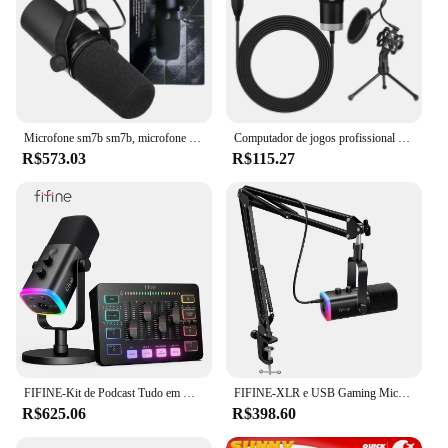
Microfone sm7b sm7b, microfone dinâmico, conjunto de estúdio de podcast para gravação ao vivo/estágio, podcasting cardióide, microfone de metal preto
Computador de jogos profissional microfone condensador microfone computador portátil usb com fio streaming ao vivo podcast estúdio mike kit gamer karaoke
R$573.03
R$115.27
FIFINE-Kit de Podcast Tudo em Um com Mixer de Áudio RGB, Streaming Studio Set, Microfone Dinâmico para PC, Gravação Gaming, Ampligame KS5
FIFINE-XLR e USB Gaming Microfone Kit com fone de ouvido, Mute, RGB, Suporte de braço, Conjunto de microfone dinâmico para PC, PS5 e PS4, Mixer, Amplificador, AM8T
R$625.06
R$398.60