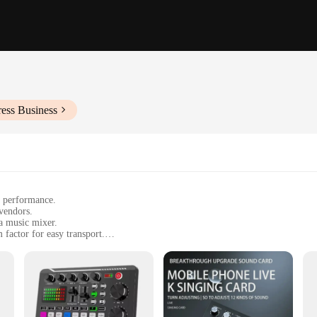
ess Business
t performance.
 vendors.
a music mixer.
factor for easy transport.
rdings, and music production.
om small clubs to large concert venues.
le, with dimensions tailored for easy handling and storage.