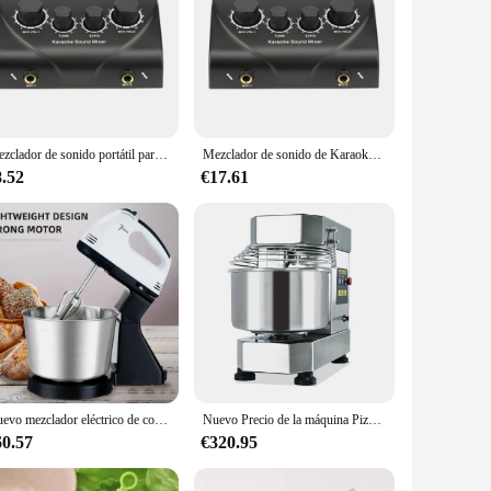
Mezclador de sonido portátil para Karaoke, sistema de entrada de micrófono Dual profesional, máquina de sonido de Audio Digital, Sistema mezclador Echo OK
Mezclador de sonido de Karaoke profesional, sistema de Audio portátil, entradas de micrófono Dual, mezclador de sonido de Audio para amplificador y micrófono, EU/US
8.52
€17.61
Nuevo mezclador eléctrico de cocina multifuncional, mezclador de alimentos eléctrico silencioso de pie, mezclador automático de acero inoxidable
Nuevo Precio de la máquina Pizza Industrial 10kg 25kg 30kg 50kg soporte comercial harina espiral pan mezclador de masa
60.57
€320.95