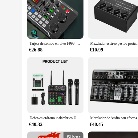
Tarjeta de sonido en vivo F998, mezclador de Audio para DJ, cambiador de voz, amplificador mezclador Bluetooth para Youtube, TikTok, transmisión de teléfono y música
Mezclador estéreo pasivo 
€26.88
€10.99
Debra-micrófono inalámbrico UHF, mezclador de Audio de 4 canales, interfaz de Audio, consola mezcladora, grabación Bluetooth, efecto de repetición de retardo de PC
€40.32
€40.45