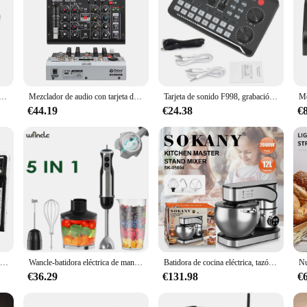
portátil CX400, mezclador de Audio pequeño de 4 canales, dispensador estéreo con entradas RCA para equipo de DJ de estudio en vivo
Mezclador de audio con tarjeta de sonido de grabación profesional DG05 con Bluetooth 5,0, 24 bits 192k para estudio, transmisión móvil, actuaciones en vivo
Tarjeta de sonido F998, grabación de estudio profesional Compatible con Bluetooth para teléfono, PC, consola mezcladora de Audio, amplificador, mezclador de música en vivo
€44.19
€24.38
€
Mezclador de Audio con efectos para principiantes profesionales, 4 canales, entrada estéreo, transmisión en vivo, 8 canales, mezclador estéreo, enchufe estadounidense
Wancle-batidora eléctrica de mano 5 en 1, potente batidora de cocina para huevos, picadora de carne, procesador de alimentos, 1000W
Batidora de cocina eléctrica, tazón de acero inoxidable con gancho para masa, batidora y licuadora, batidora de alimentos para hornear, pasteles y cocinar
€36.29
€131.98
€