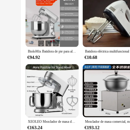
BioloMix Batidora de pie para alimentos de cocina, licuadora, motor silencioso, batidor de huevos y crema, amasadora de masa, 6 velocidades, 1200 W, 6 L, CC
€94.92
€10.68
XEOLEO Mezclador de masa de cocina de 8L, tazón de acero inoxidable de 1500W, mezclador de pasteles, amasadora, batidor de huevos y crema
Mezclador d
€163.24
€193.12