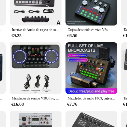
ment designed to meet the demands of DJs and music enthusiasts alike. Its robu
setup. Whether you're performing live or recording in the studio, this mixer's p
seasoned professionals, allowing for seamless transitions and creative mixing.
Mezclador de Audio Debra V8, interfaz de Audio, consola mezcladora, Bluetooth, grabación, PC, 48V, retardo de energía fantasma, efecto repetido
Interfaz de Audio de tarjeta de sonido en vivo con efectos de mezclador de DJ, mezclador en inglés de voz F998 para transmisión en vivo, juego de soporte para canto
Tarjeta de sonido en vivo V8s, mezclador de sonido, Podcast, Karaoke, grabación de estudio en casa, tarjeta de sonido profesional, mezclador de micrófono, cambiador de voz
 tool that adapts to your needs. Its versatility is evident in its compatibility wi
 it a breeze to transport, ensuring that you can take your music anywhere. The 
€9.25
€6.50
€
roduction without the hassle of complicated controls.
tement of professionalism. Its high-quality components and robust construction a
he most demanding conditions. With its extensive range of features and compati
oned professional or a budding DJ, this mixer is a testament to the power of sou
clador de Audio profesional PARA Karaoke, transmisión, KTV, canto, mezclador de sonido en vivo
Mezclador de sonido V300 Pro, compatible con Bluetooth, entrada de Audio, dispositivo de DJ, efecto Digital, reducción de ruido, grabación USB para cantar
Mezclador de audio F009, tarjeta de sonido en vivo y interfaz de audio con efectos de mezclador de DJ y cambiador de voz, equipo de estudio de producción de podcast
€16.68
€7.76
€