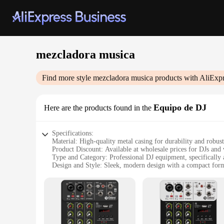
mezcladora musica
Find more style
mezcladora musica
products with AliExpr
Equipo de DJ
Here are the products found in the
Specifications:
Material: High-quality metal casing for durability and robus
Product Discount: Available at wholesale prices for DJs and
Type and Category: Professional DJ equipment, specifically 
Design and Style: Sleek, modern design with a compact form 
Usage and Purpose: Ideal for live performances, studio reco
Typical Adaptive Scenario: Versatile for various settings, fr
Shape or Size or Weight or Quantity: Lightweight and portab
Features:
|Wholesale|Vendors|