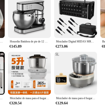
Batidora eléctrica multifuncional de 7 velocidades, minimezclador de alimentos para hornear pasteles, masa de mano, batidor de huevos, crema automática
Houselin Batidora de pie de 12 L, batidora de alimentos eléctrica de cocina con cabezal inclinable de 2000 W con batidor, gancho para masa, látigo de alambre, argent
Mezclador Digital MIDAS MR18, descuento en ventas, en stock
€145.89
€273.06
€
e masa comercial, mezclador de lavabo totalmente automático, de acero inoxidable, para amasar, batidora pequeña para el hogar
Mezclador de masa para el hogar, pequeño, totalmente automático, amasado de masa, fermentación, máquina de chef integrada, mezcla de masa
Mezclador de masa para el hogar, máquina amasadora de masa, pequeña máquina de chef totalmente automática de acero inoxidable, mezclador de masa
€320.54
€129.64