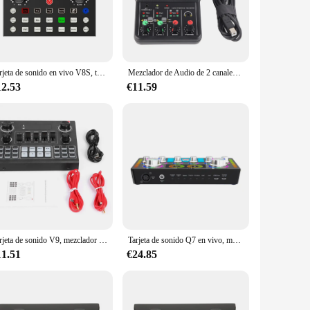
st metal casing ensures longevity and resilience, while the
erformance is unmatched. Its intuitive controls and user-
Tarjeta de sonido en vivo V8S, tarjeta de sonido externa USB, mezclador de micrófono Bluetooth, cambiador de voz, transmisión en vivo, mezclador de sonido de Audio
Mezclador de Audio de 2 canales, consola de mezcla de sonido compacta, alimentación fantasma, USB, 48V, para grabación de música, Karaoke en casa, Internet, nuevo
th various scenarios, from small, intimate gatherings to large-
mixer's user-friendly interface and clear layout make it easy
12.53
€11.59
re designed to withstand the rigors of the road, ensuring that
bility with various DJ setups, the mezcladora musica is an
nd and the art of mixing.
Tarjeta de sonido V9, mezclador de Audio externo para Karaoke, transmisión, grabación, juego de KTV en casa, canto de música, PC, teléfono móvil
Tarjeta de sonido Q7 en vivo, mezclador de sonido, Podcast, Karaoke, estudio en casa, grabación, tarjeta de sonido profesional, Bluetooth, micrófono, mezclador, cambio de voz
11.51
€24.85