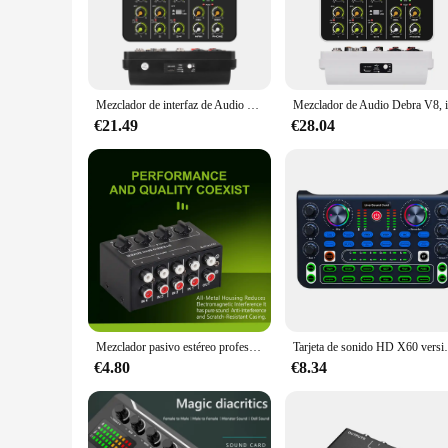
**Unmatched Performance and Reliability**
The mezcladora musica is a professional-grade piece of equip
sleek design offers a modern aesthetic that complements any 
friendly interface make it accessible for both beginners and 
**Versatile and User-Friendly**
Mezclador de interfaz de Audio V4 con Bluetooth, Ordenador de grabación USB, 48V, Phantom Power Delay, efectos de repetición, mezclador de Audio de 4 canales
The mezcladora musica is not just a piece of equipment; it's a
scale concerts. The compact size and lightweight design make
€21.49
€28.04
to navigate, allowing you to focus on your performance or p
**Designed for the Professional**
This mixer is more than just a piece of equipment; it's a sta
your equipment remains reliable and consistent, even under t
essential addition to any DJ's toolkit. Whether you're a seas
Mezclador pasivo estéreo profesional de 4 canales para grabación en vivo, bajo ruido, sin ajuste de fuente de alimentación externa, mezclador de sonido
Tarjeta de sonido HD X60 versión en inglés, mez
€4.80
€8.34