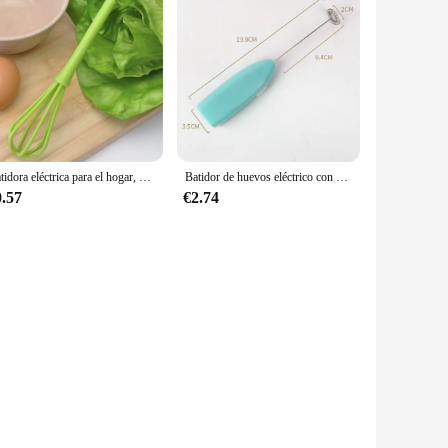
Batidora eléctrica para el hogar, batidora pequeña de mano para hornear pasteles, Mini batidora Manual para batir huevos de cocina
Batidor de huevos eléctrico con mango de plástico, agitador de huevos, Espumador de leche, mezclador
0.57
€2.74