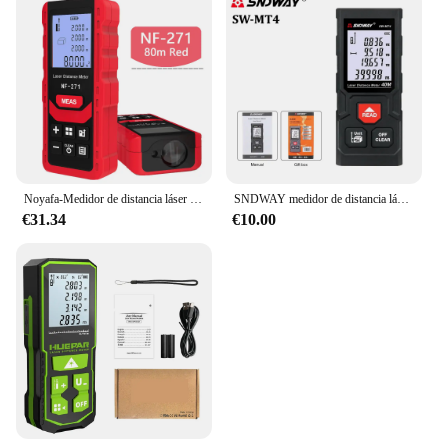
Noyafa-Medidor de distancia láser NF-271-80M, ruleta electrónica, medidor digital, telémetro láser, dispositivo de cinta métrica, herramienta
SNDWAY medidor de distancia láser 40m 70m 100m telémetro láser Metro Trena cinta métrica láser regla herramienta de ruleta
€31.34
€10.00