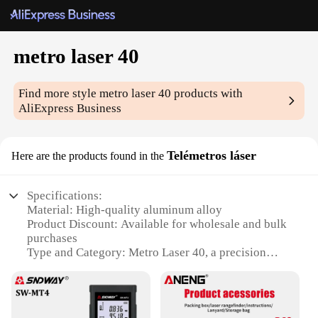
metro laser 40
Find more style
metro laser 40
products with
AliExpress Business
Telémetros láser
Here are the products found in the
Specifications:
Material: High-quality aluminum alloy
Product Discount: Available for wholesale and bulk
purchases
Type and Category: Metro Laser 40, a precision
measuring tool
Design and Style: Ergonomic and lightweight
design for ease of use
Usage and Purpose: Ideal for various construction