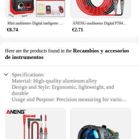
Mini multímetro Digital inteligente HT123, medidor de rango automático, prueba Profesional de electricista, CA, CC, 600V, NCV Ohm
ANENG-multímetro Digital PT840, 1000V, 10A, sonda Universal, prueba de plomo, aguja, Pin, Kit de Cable, voltímetro de corriente
€8.74
€2.71
Recambios y accesorios
Here are the products found in the
de instrumentos
Specifications:
Material: High-quality aluminum alloy
Design and Style: Ergonomic, lightweight, and
durable
Usage and Purpose: Precision measuring for various
applications
Performance and Property: Advanced laser
technology for accurate readings
Parts and Accessories: Comes with a set of essential
accessories
Applicable People: Ideal for professionals and DIY