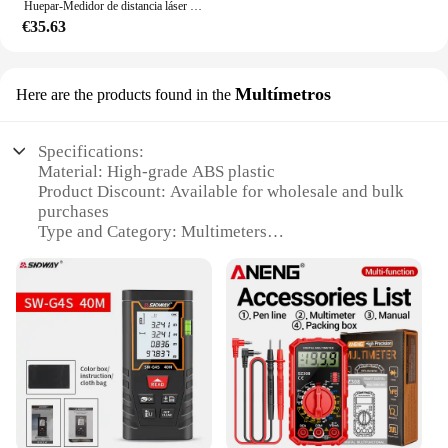
Huepar-Medidor de distancia láser Digital LCD, ruleta electrónica de 120M, telémetro láser Digital, Trena Metro, cinta métrica, regla, herramientas de prueba
€35.63
Multímetros
Here are the products found in the
Specifications:
Material: High-grade ABS plastic
Product Discount: Available for wholesale and bulk
purchases
Type and Category: Multimeters
Design and Style: Ergonomic and compact design
Usage and Purpose: Accurate measurements for
electrical and electronic components
Typical Adaptive Scenario: Ideal for hobbyists,
technicians, and DIY enthusiasts
Shape or Size or Weight or Quantity: Lightweight
and portable, with a clear LCD display
Features:
**Accurate Measurements for Every Task**