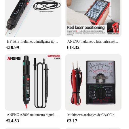
HYTAIS-multímetro inteligente tipo bolígrafo TS20D de alta precisión, minimultímetro de estilo Fool con Detector de secuencia de fase
ANENG multímetro láser infrarrojo 622A medidor de ohmios de capacitancia pantalla LCD Detector de voltaje multifuncional para verificación de línea de fuego cero
€10.99
€18.32
ANENG A3008 multimetro digital profesional bolígrafo prueba Sensor inteligente automatico multímetro 6000 recuentos voltaje eléctrico AC/DC lápiz probador sin contacto herramientas electricista comprobador de corrient
Multímetro analógico de CA/CC con pluma de prueba, voltímetro de 250ma con pluma de prueba DC/AC 250V 1000V, MF-110A
€14.53
€3.17