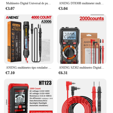
Multímetro Digital Universal de punta fina, sonda de plomo, Cable de pluma, probador de multímetro, 1000V, 10A, 20A, 1 par
ANENG DT830B multimeter multimetro tester handheld multímetro voltímetro ammeter multímetros polimetro multifuncional digital mini multímetro profesional electricista tool multímetro inductance ohmmeter voltimetro tool
€3.07
€3.04
ANENG-multímetro tipo rotulador A3006, multímetro Digital de valores eficaces verdaderos de 4000 recuentos, probador de voltaje de corriente CA/CC, medidor de diodo de capacitancia Ohm
ANENG SZ302 multímetro Digital LCD, corriente de CA y CC, diodo de voltaje, multímetro de freguencia, pantalla luminosa automática, herramientas de prueba
€7.10
€6.31