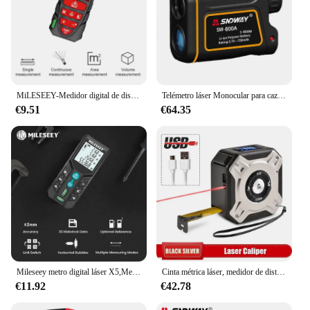
MiLESEEY-Medidor digital de distancia láser, telémetro eléctrico láser con precisión de +-2mm, modelo
Telémetro láser Monocular para caza, medidor de distancia láser, cinta métrica Digital, telescopio de 600m, 1000m, 1500m, nuevo
€9.51
€64.35
Mileseey metro digital láser X5,Medidor de distancia láser profesional X5 X6, telémetro láser trena,metro digital láser,medidor láser de distancia,Envío desde almacén español, entrega rápida
Cinta métrica láser, medidor de distancia, telémetro láser con rollo de cordón, Ruleta de construcción, herramienta de medición profesional
€11.92
€42.78