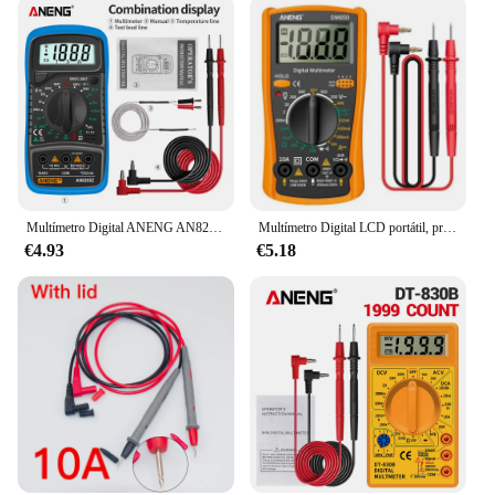
Multímetro Digital ANENG AN8205C, polimetro multimetro tester multímetro voltimetro voltimetro multimeter amperímetro CA/CC de voltios y ohmios, multímetro con retroiluminación LCD termopar portátil
Multímetro Digital LCD portátil, probador de diodo de voltaje CA/CC, medidor de resistencia de corriente, amperímetro, multímetro con sonda de prueba
€4.93
€5.18