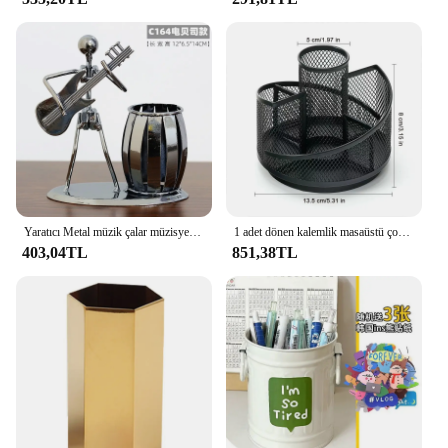
Yaratıcı Metal müzik çalar müzisyen kalem kalemlik masaüstü depolama organizatör tencere fırçası süs hediyeler
1 adet dönen kalemlik masaüstü çok fonksiyonlu saklama kutusu Metal Mesh360-degree ücretsiz rotasyon kalemlik ofis malzemeleri
403,04TL
851,38TL