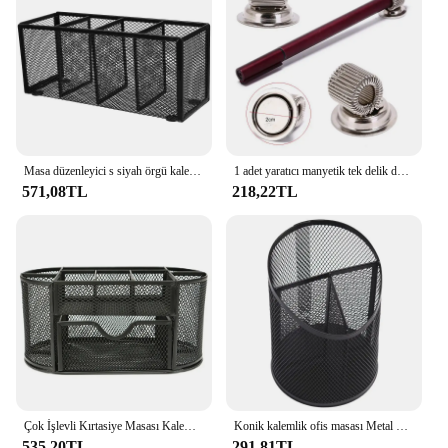
Masa düzenleyici s siyah örgü kalemlik 4 bölme Metal masa düzenleyici kalemlik kalem kupası makyaj fırçası tutucu
1 adet yaratıcı manyetik tek delik doktorlar hemşire üniforması kalemlik klipler Metal kalemlik 2021
571,08TL
218,22TL
Çok İşlevli Kırtasiye Masası Kalem Tutucu Metal Örgü Masaüstü Ofis cil Çalışma Depolama
Konik kalemlik ofis masası Metal örgü kare kalem Pot kupası vaka konteyner ajanda dayanıklı kalem kutusu siyah gümüş
535,20TL
291,81TL