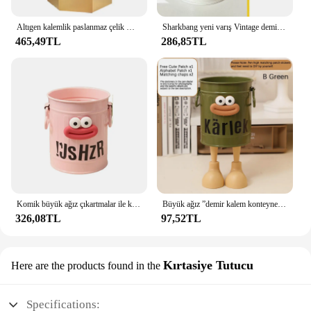
Altıgen kalemlik paslanmaz çelik Metal masaüstü süs Nordic kırtasiye kalem ekle altın vazo makyaj fırçası saklama kutusu
Sharkbang yeni varış Vintage demir kalemlik büyük kapasiteli masa düzenleyici saklama kutusu Kawaii makyaj fırça tutucu kendi başına yap çıkartma
465,49TL
286,85TL
Komik büyük ağız çıkartmalar ile kalemlik Metal kırtasiye konteyner karikatür çok fonksiyonlu masaüstü masaüstü düzenleyici
Büyük ağız ”demir kalem konteyner demir kalemlik öğrenci masaüstü demir kova ofis silindir
326,08TL
97,52TL
Kırtasiye Tutucu
Here are the products found in the
Specifications: