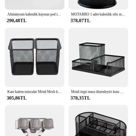
Alüminyum kalemlik kaymaz ped ile kalem tıraş jilet diş fırçası banyo Organizador escrimasa düzenleyici bürosu
MOTARRO 1 adet kalemlik ofis masası Metal örgü kare yuvarlak kalem Pot kupası vaka konteyner ajanda dayanıklı kalem kutusu
290,48TL
378,07TL
Kare kalem tutucular Metal Mesh kalem tutucular kalem kupası Marker tutucu makyaj fırçası sahipleri kırtasiye Caddy ofis masa düzenleyici
Metal örgü masa düzenleyici kutu masaüstü ofis organizatör depolama tutucu masaüstü kalem çeşitli eşyalar rozet kutusu kırtasiye malzemeleri
305,86TL
378,35TL