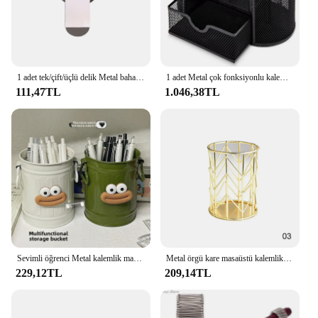
1 adet tek/çift/üçlü delik Metal bahar kalemlik cep klip doktorları ile hemşire üniforması kalemlik s ofis okul malzemeleri
1 adet Metal çok fonksiyonlu kalemlik ofis malzemeleri yaratıcı serin el sanatları masaüstü Hollow saklama kutusu
111,47TL
1.046,38TL
Sevimli öğrenci Metal kalemlik masa üstü organiser yuvarlak şekil orta lise öğrencileri için Ideal Metal depolama fırça tutucu
Metal örgü kare masaüstü kalemlik makyaj sıralama depolama organizatör siyah gümüş altın tutucu kırtasiye malzemeleri sepeti
229,12TL
209,14TL