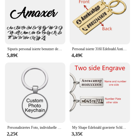
Sipuris personal isierte benutzer definierte Name Schlüssel ring mit Kette Edelstahl Anhänger Schlüssel anhänger für Frauen Männer Typenschild Schmuck Geschenke
Personal isierte 316l Edelstahl Anti-Lost Schlüssel bund benutzer definierte gravierte Name Telefon Nr. Chic Schlüssel ringe für Frauen Männer Geschenk
5,89€
4,49€
Personalisiertes Foto, individuelle Bilder, Glas-Cabochon-Schlüsselanhänger, Tasche, Auto-Schlüsselanhänger, Halter, Charms, versilberte Schlüsselanhänger für Männer und Frauen
My Shape Edelstahl gravierte Schlüssel anhänger für Auto Logo Nummern schild Nummer Name Anti-Lost Schlüssel bund Neujahr Geschenke Schlüssel halter
2,25€
3,35€