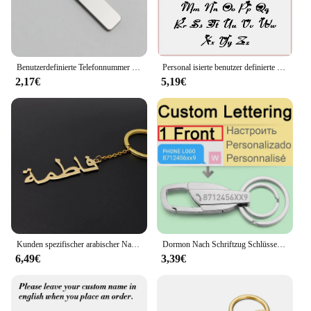
Benutzerdefinierte Telefonnummer Logo Name Schlüsselanhänger Frauen Männer Auto Schlüsselanhänger Lasergravur Schlüsselanhänger Edelstahl personalisiertes Geschenk
Personal isierte benutzer definierte Name Brief Schlüssel ring einzigartige Edelstahl Schlüssel anhänger für Frauen Mann Anpassung Schlüssel bund Geschenke neu
2,17€
5,19€
Kunden spezifischer arabischer Name kunden spezifischer Schlüssel bund personal isiertes arabisches Edelstahl-Typenschild Autos chl üssel anhänger Goldfarb schmuck geschenk
Dormon Nach Schriftzug Schlüsselanhänger Stahl Schlüsselanhänger Metall Gravieren Name Angepasst Logo Schlüssel Kette für Auto Frauen Männer Geschenk K372
6,49€
3,39€