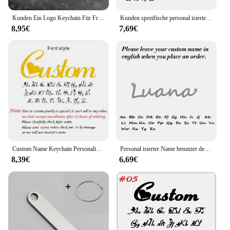
professional use.
Kunden Ein Logo Keychain Für Frauen Männer BFF Schmuck Edelstahl Custom Name Brief Schlüssel Kette Anhänger Schlüsselring Zubehör
Kunden spezifische personal isierte Name Anhänger Schlüssel bund benutzer definierte Liebhaber Name Text Schlüssel anhänger Edelstahl Llavero für Frauen Männer Schlüssel ring
8,95€
7,69€
Custom Name Keychain Personalisierte Edelstahl Anhänger Schlüsselanhänger für Frauen Männer Angepasst Typenschild Schlüsselring Schmuck Geschenke
Personal isierter Name benutzer definierte Schlüssel bund Männer Frauen Edelstahl Name Schlüssel anhänger benutzer definierte Brief Logo Schlüssel anhänger Schmuck Geschenk
8,39€
6,69€