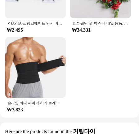
VTAVTA-크랭크베이트 낚시 미끼, 5cm/7cm, 파이크용 플로팅 워블러, 블랙 미노우 루어, 인공 미끼 낚시 태클
DIY 웨딩 꽃 벽 장식 배열 용품, 실크 모란 장미, 인공 꽃 줄 장식, 수 아치 배경, 50 cm, 100cm
₩2,495
₩34,331
슬리밍 바디 셰이퍼 허리 트레이너 랩 남성용 배 컨트롤 코르셋 네오프렌 지방 연소 무게추 감량 사우나 땀 벨트
₩7,823
커팅다이
Here are the products found in the