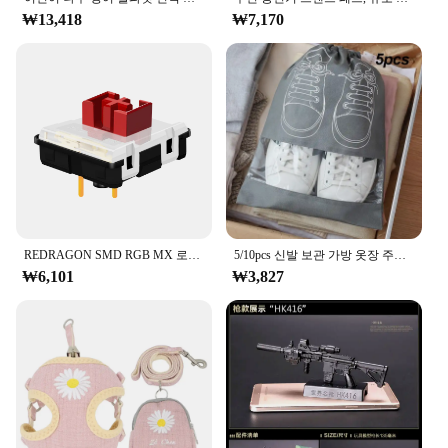
unique illustration of a letter from the Korean
₩13,418
₩7,170
alphabet. These cards are not just educational tools;
they are designed to be engaging and interactive,
making the learning process enjoyable and
effective. The vibrant colors and captivating
illustrations make it easy for children and adults
alike to remember and associate each letter with its
corresponding sound.
**Versatile and Accessible**
Whether you're a teacher, a parent, or an individual
looking to expand your language skills, these merka
REDRAGON SMD RGB MX 로우 프로파일 5.5 스위치 3Pin Clicky 선형 촉각 침묵 키보드 레드 블랙 블루 브라운 스위치
5/10pcs 신발 보관 가방 옷장 주최자 비 짠 여행 휴대용 가방 방수 포켓 의류 분류 그리기 교수형 가방
Alphabet Cards are versatile and accessible. They
₩6,101
₩3,827
are perfect for classroom settings, homeschooling,
or even as a fun activity for family bonding. The
cards are lightweight and easy to handle, making
them ideal for a variety of educational scenarios.
Their compact size also makes them easy to
transport, allowing you to take your learning on the
go.
**For Educators and Vendors**