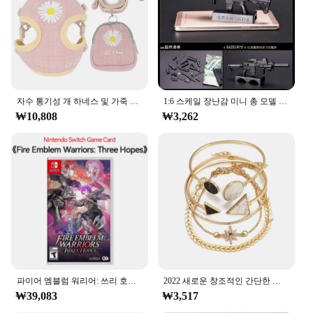
also a durable and reliable tool for language
learning.
자수 통기성 개 하네스 및 가죽 끈 세트, 조정 가능한 스낵 백, S,M 개용 고양이 하네스, 조끼 가죽 끈, 개 용품
1:6 스케일 장난감 미니 총 모델 M134 MG42 AK47 98K 라이플 퍼즐 빌딩 브릭 조립 무기, 장면 샌드팬 게임 장난감
₩10,808
₩3,262
파이어 엠블럼 워리어: 쓰리 호프 닌텐도 스위치 게임 카드, 닌텐도 스위치 OLED 스위치 라이트, 물리적 거래
2022 새로운 창조적인 간단한 기질 여성 보석 세트 팔각형 조각 화살표 기하학적 팔찌 5 조각 세트
₩39,083
₩3,517