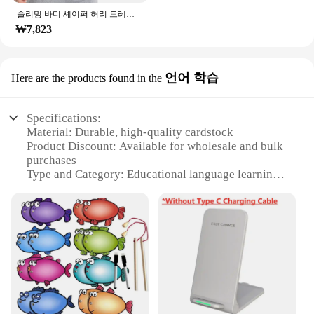
슬리밍 바디 셰이퍼 허리 트레이너 랩 남성용 배 컨트롤 코르셋 네오프렌 지방 연소 무게추 감량 사우나 땀 벨트
₩7,823
언어 학습
Here are the products found in the
Specifications:
Material: Durable, high-quality cardstock
Product Discount: Available for wholesale and bulk
purchases
Type and Category: Educational language learning
tool
Design and Style: Colorful and engaging alphabet
illustrations
Usage and Purpose: Ideal for teaching and
reinforcing the Korean alphabet
Shape or Size or Weight or Quantity: Set of 26
cards, each measuring 5.5 x 8.5 inches
Performance and Property: Sturdy and easy to
handle for children and adults alike