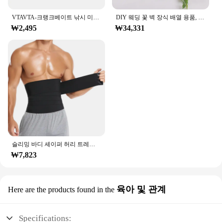
VTAVTA-크랭크베이트 낚시 미끼, 5cm/7cm, 파이크용 플로팅 워블러, 블랙 미노우 루어, 인공 미끼 낚시 태클
DIY 웨딩 꽃 벽 장식 배열 용품, 실크 모란 장미, 인공 꽃 줄 장식, 수 아치 배경, 50 cm, 100cm
₩2,495
₩34,331
슬리밍 바디 셰이퍼 허리 트레이너 랩 남성용 배 컨트롤 코르셋 네오프렌 지방 연소 무게추 감량 사우나 땀 벨트
₩7,823
육아 및 관계
Here are the products found in the
Specifications: