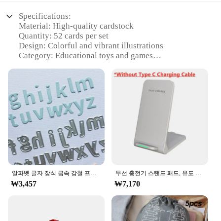
Specifications:
Material: High-quality cardstock
Quantity: 52 cards per set
Design: Colorful and vibrant illustrations
Category: Educational toys and games
Type: Alphabet learning tool
Usage: Teaches letter recognition and phonics
Features:
**Enhanced Learning Experience**
The merka Alphabet Cards are an innovative tool
designed to engage and educate children in the
early stages of language development. These
vibrant cards are crafted from durable cardstock,
ensuring longevity and resistance to wear, perfect
for repeated use in a variety of educational settings.
Each set includes 52 cards, each featuring a
알파벳 글자 장식 금속 강철 프레임, DIY 스크랩 예약 사진 앨범, 엠보싱 종이 카드, 절단 다이
무선 충전기 스탠드 패드, 유도 고속 충전 독 스테이션, 아이폰 15, 14, 13, 12, 11 프로, 삼성, 샤오미 휴대폰 충전기, 30W
different letter of the alphabet, accompanied by a
₩3,457
₩7,170
corresponding illustration that aids in letter
recognition and phonics learning. The colorful and
engaging design captures the attention of young