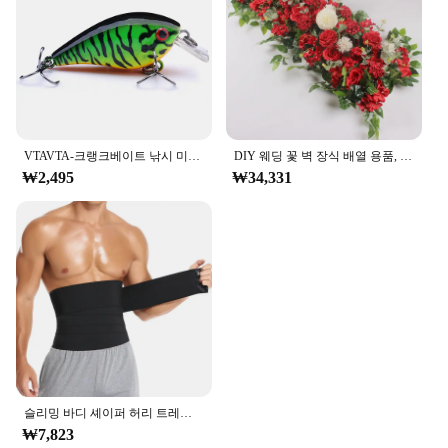
VTAVTA-크랭크베이트 낚시 미끼, 5cm/7cm, 파이크용 플로팅 워블러, 블랙 미노우 루어, 인공 미끼 낚시 태클
DIY 웨딩 꽃 벽 장식 배열 용품, 실크 모란 장미, 인공 꽃 줄 장식, 수 아치 배경, 50 cm, 100cm
₩2,495
₩34,331
슬리밍 바디 셰이퍼 허리 트레이너 랩 남성용 배 컨트롤 코르셋 네오프렌 지방 연소 무게추 감량 사우나 땀 벨트
₩7,823