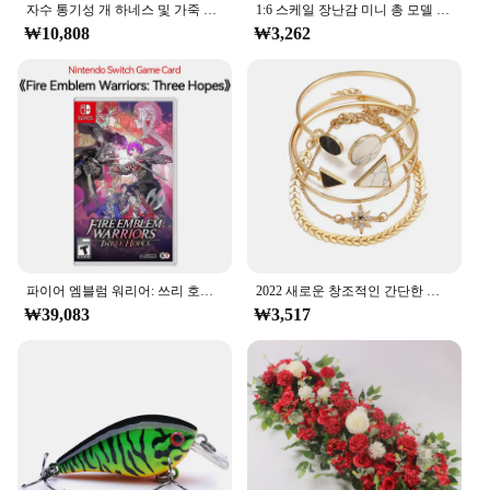
자수 통기성 개 하네스 및 가죽 끈 세트, 조정 가능한 스낵 백, S,M 개용 고양이 하네스, 조끼 가죽 끈, 개 용품
1:6 스케일 장난감 미니 총 모델 M134 MG42 AK47 98K 라이플 퍼즐 빌딩 브릭 조립 무기, 장면 샌드팬 게임 장난감
educational product offerings, the merka Alphabet
₩10,808
₩3,262
Cards provide an excellent opportunity. With
wholesale availability, these cards can be purchased
in bulk, making them an attractive option for
educational institutions, language schools, and
retailers. The sets are designed to be sold
individually or as part of a larger educational
package, ensuring that they cater to a wide range of
customers and learning needs.
파이어 엠블럼 워리어: 쓰리 호프 닌텐도 스위치 게임 카드, 닌텐도 스위치 OLED 스위치 라이트, 물리적 거래
2022 새로운 창조적인 간단한 기질 여성 보석 세트 팔각형 조각 화살표 기하학적 팔찌 5 조각 세트
₩39,083
₩3,517