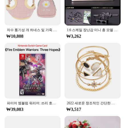
them convenient for on-the-go learning. The set
includes all 26 letters of the Korean alphabet,
providing a comprehensive foundation for language
acquisition.
자수 통기성 개 하네스 및 가죽 끈 세트, 조정 가능한 스낵 백, S,M 개용 고양이 하네스, 조끼 가죽 끈, 개 용품
1:6 스케일 장난감 미니 총 모델 M134 MG42 AK47 98K 라이플 퍼즐 빌딩 브릭 조립 무기, 장면 샌드팬 게임 장난감
**Engaging and Accessible**
₩10,808
₩3,262
The merka Alphabet Cards are not just about
learning; they are about making the learning
process enjoyable. The cards are designed to
captivate the attention of learners, fostering a love
for language and encouraging active participation.
The colorful illustrations and engaging design make
learning the Korean alphabet an enjoyable
experience. These cards are not only a valuable tool
for language learning but also a fun way to
introduce children to a new language, sparking their
curiosity and imagination.
파이어 엠블럼 워리어: 쓰리 호프 닌텐도 스위치 게임 카드, 닌텐도 스위치 OLED 스위치 라이트, 물리적 거래
2022 새로운 창조적인 간단한 기질 여성 보석 세트 팔각형 조각 화살표 기하학적 팔찌 5 조각 세트
₩39,083
₩3,517