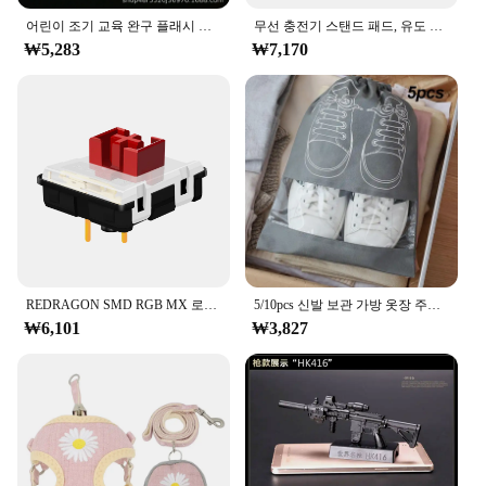
어린이 조기 교육 완구 플래시 카드 학습 양면 영어 알파벳 학습 게임 유치원 몬테소리
무선 충전기 스탠드 패드, 유도 고속 충전 독 스테이션, 아이폰 15, 14, 13, 12, 11 프로, 삼성, 샤오미 휴대폰 충전기, 30W
₩5,283
₩7,170
REDRAGON SMD RGB MX 로우 프로파일 5.5 스위치 3Pin Clicky 선형 촉각 침묵 키보드 레드 블랙 블루 브라운 스위치
5/10pcs 신발 보관 가방 옷장 주최자 비 짠 여행 휴대용 가방 방수 포켓 의류 분류 그리기 교수형 가방
₩6,101
₩3,827