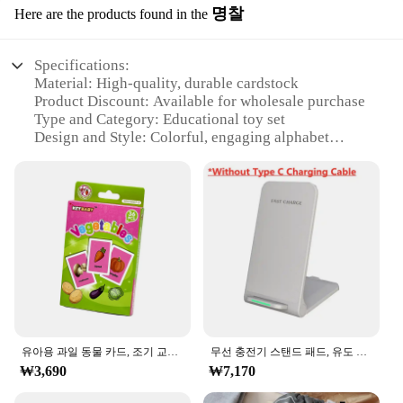
명찰
Here are the products found in the
Specifications:
Material: High-quality, durable cardstock
Product Discount: Available for wholesale purchase
Type and Category: Educational toy set
Design and Style: Colorful, engaging alphabet
illustrations
Usage and Purpose: Teaching tool for learning
Korean letters
Typical Adaptive Scenario: Suitable for children
and adults alike
Shape or Size or Weight or Quantity: Each set
includes 26 alphabet cards
Features:
**Engaging Learning Experience**
The merka Alphabet Cards are an essential tool for
anyone looking to learn the Korean language. These
유아용 과일 동물 카드, 조기 교육 만화 책, 알파벳 플래시 카드, 유아용 색상 그림, 장난감 선물 읽기
무선 충전기 스탠드 패드, 유도 고속 충전 독 스테이션, 아이폰 15, 14, 13, 12, 11 프로, 삼성, 샤오미 휴대폰 충전기, 30W
vibrant and colorful cards are designed to capture
₩3,690
₩7,170
the attention of learners, making the process of