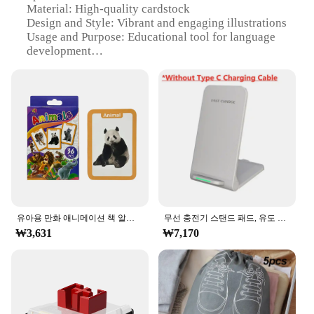
Material: High-quality cardstock
Design and Style: Vibrant and engaging illustrations
Usage and Purpose: Educational tool for language
development
Type and Category: Alphabet Cards for children
Performance and Property: Durable and easy to
handle
Parts and Accessories: Comes in sets for various
learning scenarios
Features:
**Enhancing Early Language Development**
The merka Alphabet Cards are a valuable addition
to any parent's or educator's toolkit for fostering
early language development in children. Designed
with bright, eye-catching illustrations, these cards
유아용 만화 애니메이션 책 알파벳 플래시 카드, 유아 학습 숫자, 색상 모양, 유치원용 교육 장난감
무선 충전기 스탠드 패드, 유도 고속 충전 독 스테이션, 아이폰 15, 14, 13, 12, 11 프로, 삼성, 샤오미 휴대폰 충전기, 30W
serve as an engaging way to introduce the alphabet
₩3,631
₩7,170
to young learners. The cards are not only
aesthetically pleasing but also built to last, ensuring
that they can withstand the rigors of frequent use in
a classroom or at home. The set includes letters
from A to Z, making it an excellent resource for