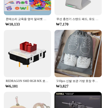
satisfying grip for little hands.
**Versatile Learning Tool**
These alphabet cards are not just for the classroom;
몬테소리 교육용 영어 알파벳 철자 단어 학습 카드 52 개, 어린이 퍼즐 장난감, 학습 카드
무선 충전기 스탠드 패드, 유도 고속 충전 독 스테이션, 아이폰 15, 14, 13, 12, 11 프로, 삼성, 샤오미 휴대폰 충전기, 30W
they are versatile enough to be used in various
₩10,133
₩7,170
settings. Whether it's at home, in a library, or during
a homeschooling session, the merka Alphabet Cards
are a valuable addition to any educational toolkit.
The cards are lightweight and portable, making
them perfect for on-the-go learning. With 52 cards
in each set, there's plenty of material to keep
children engaged and progressing in their language
skills.
**Quality and Durability**
Crafted from high-quality cardstock, these alphabet
cards are built to last. The sturdy material ensures
REDRAGON SMD RGB MX 로우 프로파일 5.5 스위치 3Pin Clicky 선형 촉각 침묵 키보드 레드 블랙 블루 브라운 스위치
5/10pcs 신발 보관 가방 옷장 주최자 비 짠 여행 휴대용 가방 방수 포켓 의류 분류 그리기 교수형 가방
that the cards withstand frequent handling, making
₩6,101
₩3,827
them an ideal choice for both individual and group
learning activities. The cards are designed to be
easy to clean, ensuring they remain in top condition
even after multiple uses. The merka Alphabet Cards
are not only a valuable educational resource but