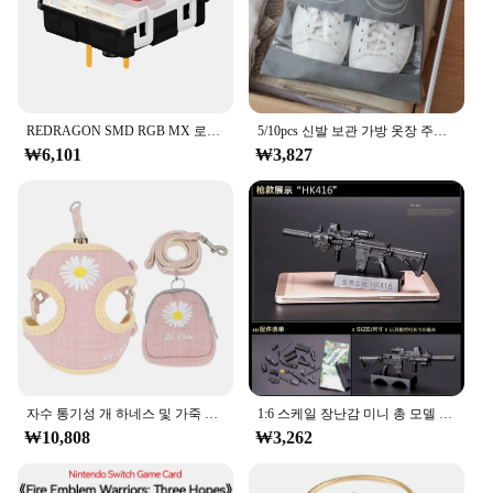
teaching the foundations of reading and writing.
**Versatile Learning Tools for All**
Whether you're a parent looking to supplement your
child's learning at home or a teacher seeking
additional educational materials, the merka
REDRAGON SMD RGB MX 로우 프로파일 5.5 스위치 3Pin Clicky 선형 촉각 침묵 키보드 레드 블랙 블루 브라운 스위치
5/10pcs 신발 보관 가방 옷장 주최자 비 짠 여행 휴대용 가방 방수 포켓 의류 분류 그리기 교수형 가방
Alphabet Cards are versatile enough to cater to
₩6,101
₩3,827
various learning scenarios. The cards can be used
for a range of activities, from simple letter
recognition to more complex phonics exercises. The
sets are designed to be used in small groups or
individually, making them suitable for a variety of
teaching methods and environments. Their compact
size and lightweight nature make them easy to
transport, making them an ideal choice for on-the-
go learning.
**Supporting a Global Educational Community**
As a wholesale and vendor-supplied product, the
자수 통기성 개 하네스 및 가죽 끈 세트, 조정 가능한 스낵 백, S,M 개용 고양이 하네스, 조끼 가죽 끈, 개 용품
1:6 스케일 장난감 미니 총 모델 M134 MG42 AK47 98K 라이플 퍼즐 빌딩 브릭 조립 무기, 장면 샌드팬 게임 장난감
merka Alphabet Cards are not only a valuable
₩10,808
₩3,262
addition to your educational resources but also a
way to support a global community of educators
and parents. These cards are available for sale in