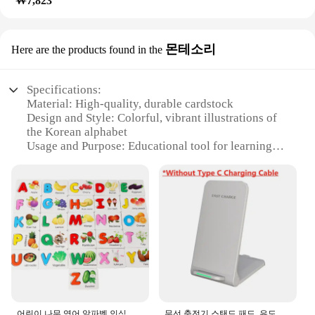
₩7,823
몬테소리
Here are the products found in the
Specifications:
Material: High-quality, durable cardstock
Design and Style: Colorful, vibrant illustrations of
the Korean alphabet
Usage and Purpose: Educational tool for learning
the Korean language
Type and Category: Educational Supplies
Shape or Size or Weight or Quantity: Each set
contains 52 cards
Performance and Property: Easy to handle and
shuffle, perfect for interactive learning
Features:
**Engaging Learning Experience**
The merka Alphabet Cards are an essential tool for
anyone looking to learn the Korean language. Each
set contains 52 colorful cards, each featuring a
어린이 나무 영어 알파벳 인식 카드, 아기 계몽 편지, 과일 및 야채 조기 교육, 나무 장난감
무선 충전기 스탠드 패드, 유도 고속 충전 독 스테이션, 아이폰 15, 14, 13, 12, 11 프로, 삼성, 샤오미 휴대폰 충전기, 30W