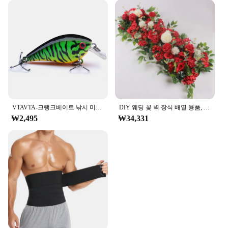
VTAVTA-크랭크베이트 낚시 미끼, 5cm/7cm, 파이크용 플로팅 워블러, 블랙 미노우 루어, 인공 미끼 낚시 태클
DIY 웨딩 꽃 벽 장식 배열 용품, 실크 모란 장미, 인공 꽃 줄 장식, 수 아치 배경, 50 cm, 100cm
₩2,495
₩34,331