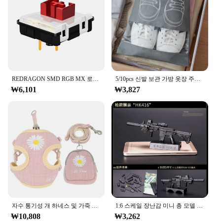
learners, making the process of learning fun and
interactive.
**Versatile and Accessible**
These merka Alphabet Cards are not just for
children; they are also an excellent resource for
educators, parents, and caregivers looking to
enhance their teaching methods. The cards are
REDRAGON SMD RGB MX 로우 프로파일 5.5 스위치 3Pin Clicky 선형 촉각 침묵 키보드 레드 블랙 블루 브라운 스위치
5/10pcs 신발 보관 가방 옷장 주최자 비 짠 여행 휴대용 가방 방수 포켓 의류 분류 그리기 교수형 가방
versatile and can be used in various scenarios, such
₩6,101
₩3,827
as in classrooms, at home, or even during playdates.
They are an excellent addition to any educational
toolkit, offering a hands-on approach to learning
that appeals to a wide range of learners. With their
wholesale availability, these cards are accessible to
educators and vendors looking to provide quality
educational resources to their students or
customers.
**Adaptive and User-Friendly**
The merka Alphabet Cards are designed to cater to a
variety of learning styles and abilities. The cards are
자수 통기성 개 하네스 및 가죽 끈 세트, 조정 가능한 스낵 백, S,M 개용 고양이 하네스, 조끼 가죽 끈, 개 용품
1:6 스케일 장난감 미니 총 모델 M134 MG42 AK47 98K 라이플 퍼즐 빌딩 브릭 조립 무기, 장면 샌드팬 게임 장난감
not only educational but also adaptive, allowing for
₩10,808
₩3,262
a personalized learning experience. They can be