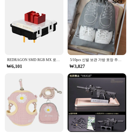
memorizing Korean letters fun and interactive. Each
card features a unique illustration that corresponds
to a specific letter, ensuring that users can easily
associate the letter with its corresponding image.
This visual approach not only aids in memorization
but also enhances the overall learning experience.
**Versatile Educational Tool**
Whether you're a teacher, a parent, or an individual
learning Korean on your own, the merka Alphabet
REDRAGON SMD RGB MX 로우 프로파일 5.5 스위치 3Pin Clicky 선형 촉각 침묵 키보드 레드 블랙 블루 브라운 스위치
5/10pcs 신발 보관 가방 옷장 주최자 비 짠 여행 휴대용 가방 방수 포켓 의류 분류 그리기 교수형 가방
Cards are versatile enough to cater to various
₩6,101
₩3,827
learning scenarios. The cards are perfect for
classroom settings, where they can be used to
supplement lessons or as a fun activity to reinforce
letter recognition. They are also ideal for home use,
allowing parents to engage their children in
educational playtime. The cards are lightweight and
easy to carry, making them a convenient resource
for on-the-go learning.
**Wholesale Opportunities for Vendors and
Suppliers**
For vendors and suppliers looking to expand their