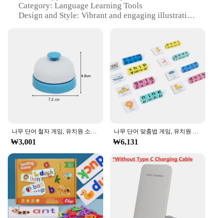
Category: Language Learning Tools
Design and Style: Vibrant and engaging illustrations
Usage and Purpose: Enhance handwriting and
reading skills
Quantity: 52 cards per set
Performance and Property: Durable and easy to
handle
Features:
|Wholesale|Vendors|
**Engaging Learning Experience**
The merka Alphabet Cards are a fantastic resource
for parents, educators, and children looking to
나무 단어 철자 게임, 유치원 소년 소녀용 알파벳 학습 장난감, 글자 읽기 빌딩 블록, 카드 40 장
나무 단어 맞춤법 게임, 유치원 소년 소녀를위한 알파벳 학습 장난감, 40 장의 카드가 있는 글자 읽기 빌딩 블록
improve their handwriting and reading skills. These
₩3,001
₩6,131
cards are not just any ordinary flashcards; they are
designed with vivid and engaging illustrations that
capture the imagination of young learners. Each
card features a letter of the alphabet, making it an
ideal tool for teaching the Korean alphabet to
children and adults alike. The cards are not only
visually appealing but also tactile, ensuring a