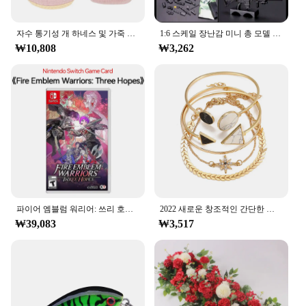
Whether you're an educator looking to enhance
your language curriculum or a vendor seeking
자수 통기성 개 하네스 및 가죽 끈 세트, 조정 가능한 스낵 백, S,M 개용 고양이 하네스, 조끼 가죽 끈, 개 용품
1:6 스케일 장난감 미니 총 모델 M134 MG42 AK47 98K 라이플 퍼즐 빌딩 브릭 조립 무기, 장면 샌드팬 게임 장난감
quality language learning aids, the merka Alphabet
₩10,808
₩3,262
Cards are an excellent choice. They are available in
bulk, making them an excellent option for
wholesale purchases. The cards are designed to
support both individual and group learning, making
them versatile and adaptable to various teaching
environments. With their engaging design and
practicality, these cards are sure to become a staple
in any language learning toolkit.
파이어 엠블럼 워리어: 쓰리 호프 닌텐도 스위치 게임 카드, 닌텐도 스위치 OLED 스위치 라이트, 물리적 거래
2022 새로운 창조적인 간단한 기질 여성 보석 세트 팔각형 조각 화살표 기하학적 팔찌 5 조각 세트
₩39,083
₩3,517