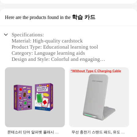
학습 카드
Here are the products found in the
Specifications:
Material: High-quality cardstock
Product Type: Educational learning tool
Category: Language learning aids
Design and Style: Colorful and engaging
illustrations
Usage and Purpose: Teaches Korean alphabet to
children and adults
Quantity: Set of 52 cards
Performance and Property: Durable and easy to
handle
Features:
**Engaging Learning Experience**
The merka Alphabet Cards are a fantastic addition
to any educational setting, designed to make
learning the Korean alphabet fun and interactive.
몬테소리 단어 알파벳 플래시 카드, 조기 교육 학습 인터랙티브 장난감, 유치원 어린이 생일 선물, 50 개, 54 개
무선 충전기 스탠드 패드, 유도 고속 충전 독 스테이션, 아이폰 15, 14, 13, 12, 11 프로, 삼성, 샤오미 휴대폰 충전기, 30W