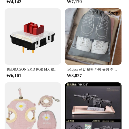
Each card features a vibrant illustration of a letter,
₩4,142
₩7,170
paired with its corresponding phonetic sound,
making it easy for learners to associate the visual
with the auditory. The colorful and engaging design
captures the attention of young learners,
encouraging them to explore and practice their
Korean language skills.
**Versatile and User-Friendly**
These cards are not just for children; they are an
excellent resource for adults looking to learn or
improve their Korean language skills. The set of 52
REDRAGON SMD RGB MX 로우 프로파일 5.5 스위치 3Pin Clicky 선형 촉각 침묵 키보드 레드 블랙 블루 브라운 스위치
5/10pcs 신발 보관 가방 옷장 주최자 비 짠 여행 휴대용 가방 방수 포켓 의류 분류 그리기 교수형 가방
cards is comprehensive, covering all the letters of
₩6,101
₩3,827
the Korean alphabet, and can be used in a variety of
scenarios, such as classroom settings,
homeschooling, or as a self-study aid. The cards are
lightweight and easy to handle, making them perfect
for individual or group activities. Their durable
construction ensures they can withstand frequent
use, making them a reliable tool for both educators
and learners alike.
**Ideal for Educators and Vendors**