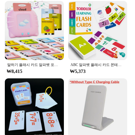
teacher looking to enhance your lesson plans or a
parent homeschooling your child, these cards are a
valuable addition to your educational resources.
The cards can be used for flashcards, games, or as a
visual aid during lessons, providing a hands-on
approach to learning the Korean alphabet. Their
compact size makes them easy to carry and store,
making them a convenient tool for educators on the
go.
**Educational Partnerships**
말하기 플래시 카드 알파벳 포켓 스피치 완구, 어린이 조기 교육 장난감, 자폐증 감각 치료, 영어 플래시 카드
ABC 알파벳 플래시 카드 몬테소리 조기 교육 장난감, 아기 모양 동물 학습 카드 게임 퍼즐, 어린이 선물, 58 개
Understanding the importance of educational
₩8,415
₩5,373
partnerships, merka Alphabet Cards are available
for wholesale and bulk purchases, making them an
excellent choice for vendors and suppliers looking
to expand their educational offerings. The cards are
not just a product; they are a commitment to
providing quality educational tools that support the
learning journey of students and educators alike.
Whether you're looking to stock up for your
classroom or supply educational materials to other
educators, these cards are a reliable choice that
aligns with your dedication to quality education.