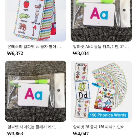
homeschooling, and individual learning
Shape or Size or Weight or Quantity: Set of 52 cards
Features:
**Enhanced Learning Experience**
The merka Alphabet Cards are an essential
educational tool designed to make learning the
Korean alphabet fun and engaging for children and
몬테소리 알파벳 26 글자 영어 카드, 파닉스 단어 조기 개발 교육 완구, 어린이 교사 교육 보조
알파벳 ABC 동물 카드, 1 펜, 27 개의 첫 단어 플래시 카드, 초등 학습자 교육용 어린이 장난감 선물
adults alike. Each set includes 52 vibrant cards
₩6,372
₩3,034
featuring various illustrations, making it an ideal
resource for both classroom settings and individual
study. The cards are crafted from durable cardstock,
ensuring they can withstand the rigors of frequent
use. The colorful and engaging design captures the
attention of learners, making the process of
memorizing the Korean alphabet enjoyable and
effective.
**Versatile Educational Tool**
These alphabet cards are not just for learning; they
알파벳 재미있는 플래시 카드, 유치원부터 유치원까지 ABC 대문자 소문자 철자, 어린이 학습 교육 장난감, 27 개
알파벳 26 글자 156 파닉스 단어 영어 플래시 카드 조기 개발 교육 완구, 어린이 몬테소리 학습 T
are also a versatile teaching aid that can be used in a
₩3,863
₩4,047
variety of educational settings. Whether you're a