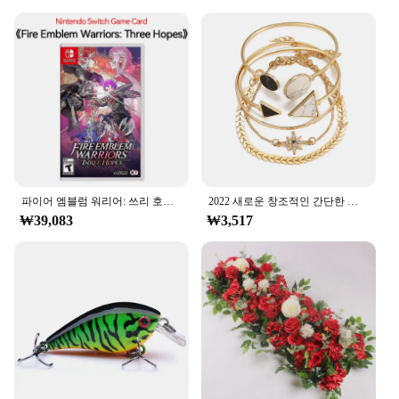
used for individual study or as a group activity,
making them suitable for a range of learning
environments. The cards are user-friendly, making
them an ideal choice for both children and adults
who are new to the English language or looking to
enhance their phonics skills. The merka Alphabet
Cards are a valuable asset for anyone looking to
improve their literacy and language proficiency.
파이어 엠블럼 워리어: 쓰리 호프 닌텐도 스위치 게임 카드, 닌텐도 스위치 OLED 스위치 라이트, 물리적 거래
2022 새로운 창조적인 간단한 기질 여성 보석 세트 팔각형 조각 화살표 기하학적 팔찌 5 조각 세트
₩39,083
₩3,517