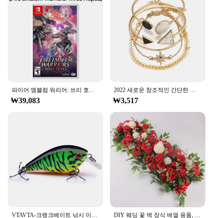
sets, ensuring that you have enough materials to
meet the needs of your students or children. The
merka Alphabet Cards are not just a product; they
are a commitment to quality education and language
development for all.
파이어 엠블럼 워리어: 쓰리 호프 닌텐도 스위치 게임 카드, 닌텐도 스위치 OLED 스위치 라이트, 물리적 거래
2022 새로운 창조적인 간단한 기질 여성 보석 세트 팔각형 조각 화살표 기하학적 팔찌 5 조각 세트
₩39,083
₩3,517
VTAVTA-크랭크베이트 낚시 미끼, 5cm/7cm, 파이크용 플로팅 워블러, 블랙 미노우 루어, 인공 미끼 낚시 태클
DIY 웨딩 꽃 벽 장식 배열 용품, 실크 모란 장미, 인공 꽃 줄 장식, 수 아치 배경, 50 cm, 100cm