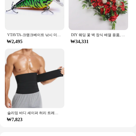
VTAVTA-크랭크베이트 낚시 미끼, 5cm/7cm, 파이크용 플로팅 워블러, 블랙 미노우 루어, 인공 미끼 낚시 태클
DIY 웨딩 꽃 벽 장식 배열 용품, 실크 모란 장미, 인공 꽃 줄 장식, 수 아치 배경, 50 cm, 100cm
₩2,495
₩34,331
슬리밍 바디 셰이퍼 허리 트레이너 랩 남성용 배 컨트롤 코르셋 네오프렌 지방 연소 무게추 감량 사우나 땀 벨트
₩7,823