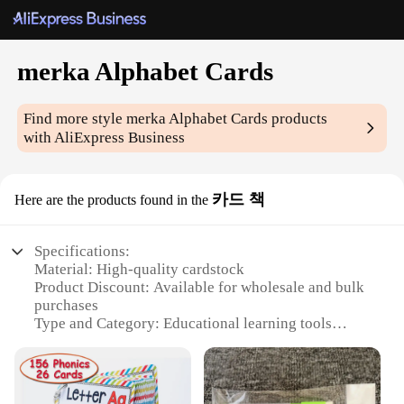
merka Alphabet Cards
Find more style
merka Alphabet Cards
products
with AliExpress Business
카드 책
Here are the products found in the
Specifications:
Material: High-quality cardstock
Product Discount: Available for wholesale and bulk
purchases
Type and Category: Educational learning tools
Design and Style: Vibrant and engaging illustrations
Usage and Purpose: Teaching and reinforcing the
Korean alphabet
Typical Adaptive Scenario: Classrooms,