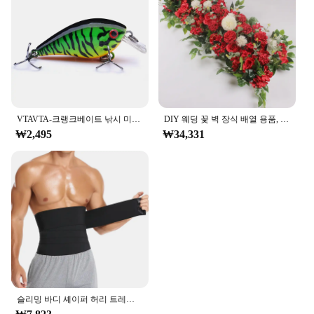
VTAVTA-크랭크베이트 낚시 미끼, 5cm/7cm, 파이크용 플로팅 워블러, 블랙 미노우 루어, 인공 미끼 낚시 태클
DIY 웨딩 꽃 벽 장식 배열 용품, 실크 모란 장미, 인공 꽃 줄 장식, 수 아치 배경, 50 cm, 100cm
₩2,495
₩34,331
슬리밍 바디 셰이퍼 허리 트레이너 랩 남성용 배 컨트롤 코르셋 네오프렌 지방 연소 무게추 감량 사우나 땀 벨트