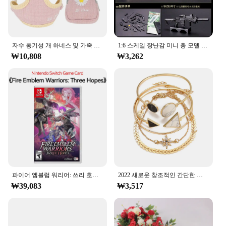
자수 통기성 개 하네스 및 가죽 끈 세트, 조정 가능한 스낵 백, S,M 개용 고양이 하네스, 조끼 가죽 끈, 개 용품
1:6 스케일 장난감 미니 총 모델 M134 MG42 AK47 98K 라이플 퍼즐 빌딩 브릭 조립 무기, 장면 샌드팬 게임 장난감
₩10,808
₩3,262
파이어 엠블럼 워리어: 쓰리 호프 닌텐도 스위치 게임 카드, 닌텐도 스위치 OLED 스위치 라이트, 물리적 거래
2022 새로운 창조적인 간단한 기질 여성 보석 세트 팔각형 조각 화살표 기하학적 팔찌 5 조각 세트
₩39,083
₩3,517