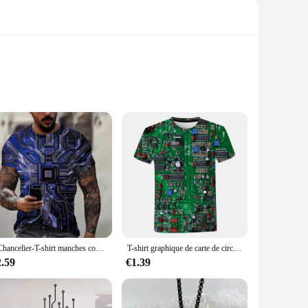
igh-quality resin, ensuring durability and a long-lasting
're a seasoned collector or looking to add a touch of whimsy
ture gardens, adding a charming touch to any setting. Their
ing you to choose the perfect arrangement for your space.
CChancelier-T-shirt manches courtes pour hommes, estival et à la mode, avec impression 3D et circuit imprimé, grande taille
T-shirt graphique de carte de circuit imprimé 3D pour hommes et femmes, t-shirts créatifs, t-shirts de gym, t-shirts décontractés, puce électronique, été
the intricate details and craftsmanship of miniature art. The
2.59
€1.39
l. Whether you're looking to add to your personal collection