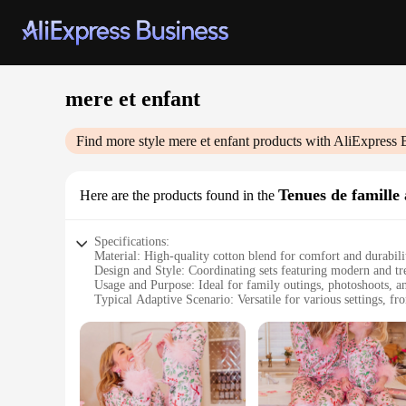
mere et enfant
Find more style
mere et enfant
products with AliExpress 
Tenues de famille 
Here are the products found in the
Specifications:
Material: High-quality cotton blend for comfort and durabili
Design and Style: Coordinating sets featuring modern and tr
Usage and Purpose: Ideal for family outings, photoshoots, an
Typical Adaptive Scenario: Versatile for various settings, fr
Shape or Size or Weight or Quantity: Available in a range of s
Performance and Property: Easy-care fabric ensures lasting
Features:
**Unmatched Comfort and Style**
The mere et enfant collection is a testament to the harmonio
both softness and durability. Whether you're dressing up for 