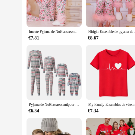
modern designs are not only trendy but also versatile, ensuri
**Versatility for Every Occasion**
The mere et enfant sets are designed to cater to a variety of
sense of unity and togetherness. The ease of care for these 
a range of sizes, ensuring that everyone from the youngest to
Imcute-Pyjama de Noël assressentimaman et moi, garniture en plumes, chemise et pantalon, ensembles de sommeil pour mère et fille, 2 pièces
Hirigin-Ensemble de pyjama de Noël 
**A Seamless Shopping Experience**
€7.81
€8.67
For wholesale vendors and suppliers, the mere et enfant coll
offer competitive pricing and a wide selection to meet the d
unique and fashionable options for your customers, the mere e
sale now.
Pyjama de Noël assressentipour la famille, nouvel an, Noël, père, mère, enfants, ensemble de vêtements pour bébé, papa, colonne vertébrale et fille, tenue de pyjama pour fils, 2024
My Family-Ensembles de
€6.34
€7.34