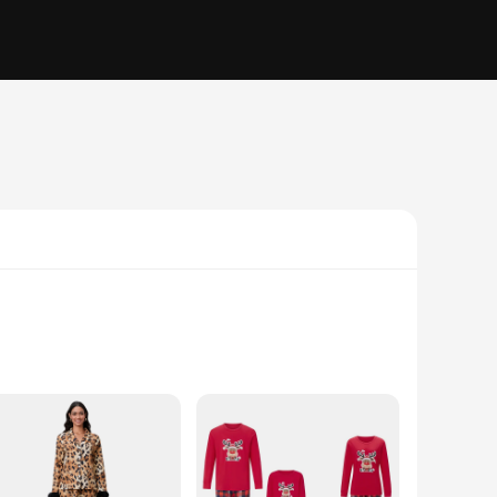
sets are crafted from a premium cotton blend that offers
hese sets are perfect for creating lasting memories. The