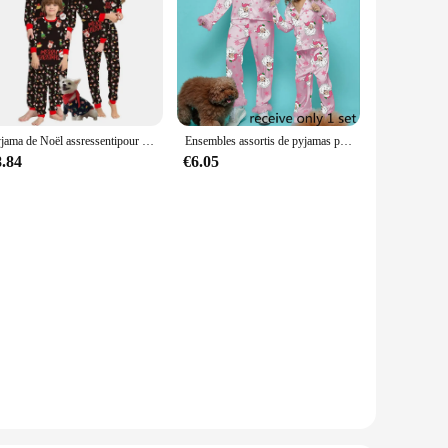
Pyjama de Noël assressentipour la famille, mère, enfants, bébé, ensemble de pyjamas, look, vêtements de nuit, mère, fille, père, fils, tenue, 2025
Ensembles assortis de pyjamas pour mère et fille, manteaux Hasaki, manches longues, col à revers, pantalon à taille élastique, tenue de nuit d'automne, 2 pièces
8.84
€6.05