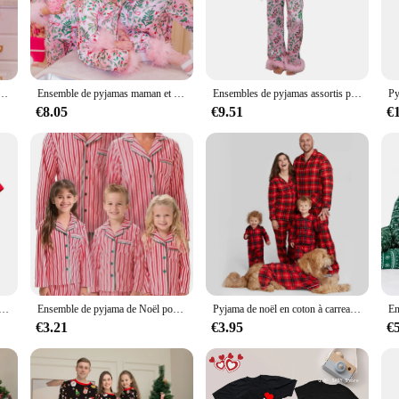
ng that your family looks stylish and put-together in any setting.
 occasions, from casual outings to more formal events. The coordinating styles en
garments means that they can be washed and worn again and again, making them a
 the oldest family member can find the perfect fit.
maman et moi, garniture en plumes, manches longues, boutonné, vêtements de nuit assortis pour mère et fille
Ensemble de pyjamas maman et moi pour femmes, olympiques de détente 2 pièces pour filles, imprimé feuilles, ensemble de pantalons en Y, vêtements de nuit assortis pour la famille
Ensembles de pyjamas assortis pour la famille de Noël, maman et moi, imprimé feuilles, garniture en plumes, manches longues, chemises à boutons, pantalons, olympiques de détente
€8.05
€9.51
€
ection offers an excellent opportunity to provide high-quality family sets to yo
iverse needs of your clientele. Whether you're a retailer looking to expand your
t enfant sets are an excellent choice. Embrace the joy of dressing your family i
 vêtements d'été pour mère et fille, t-shirt à manches courtes, look de famille, maman, papa, bébé, enfants, mode
Ensemble de pyjama de Noël pour la famille, imprimé rayé, mère, enfants, vêtements assortis, chemise à boutons, vêtements FJChildren, look de Noël
Pyjama de noël en coton à carreaux pour la famille, vêtements assortis pour mère, père, bébé, enfants et chiens
€3.21
€3.95
€