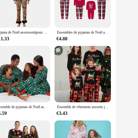
sure that parents and children can dress alike, creating a
 practical choice for busy families. The collection includes
Pyjama de Noël assressentipour la famille, imprimé léopard, plaid, père Noël, garniture en plumes, chemises et pantalons, nouvel an, Noël, mère et enfants
Ensembles de pyjamas de Noël assortis pour la famille, vêtements de nuit cerf mignons, tenues de look de famille, mère, fille, père, fils, bébé, adulte, enfants
11.33
€4.88
ur customers. With the option to purchase in bulk, you can
 family apparel offerings or a vendor seeking to provide
n coordinated style with these wholesale sets, available for
Ensemble de pyjamas de Noël assortis pour la famille, vêtements de détente pour enfants, pyjamas pour bébé, tenues pour mère, vêtements de nuit pour enfants, offre spéciale, hiver
Ensemble de vêtements assortis joyeux Noël pour enfants, pyjama familial imprimé dessin animé, vêtements de détente doux mignons, tenues de look de Noël, pyjamas, mère, père
5.59
€3.43