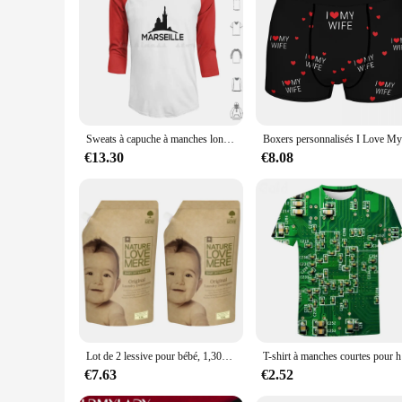
Sweats à capuche à manches longues Marseille, Bonne Mère, Notre Dame de la Garde, Papa, Marseille Om O M Vélol'enveloppe
€13.30
€8.08
Lot de 2 lessive pour bébé, 1,300ml, thème nature, amour, usage quotidien, produit original
T-shirt à ma
€7.63
€2.52