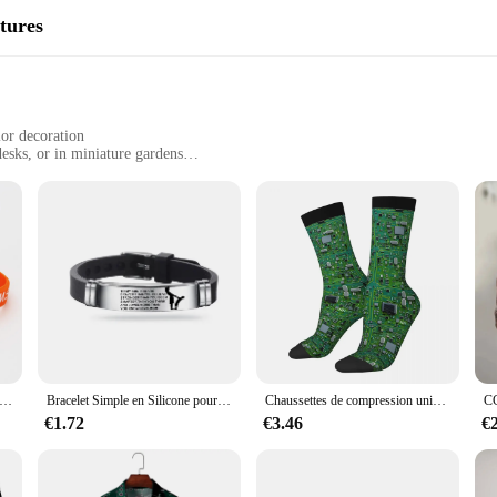
tures
ior decoration
desks, or in miniature gardens
ious sizes and quantities
ver time
stament to the art of miniature design. Each piece is meticulously crafted from h
urines to life, making them not just collectibles but works of art. Whether you
 and delight.
their display options. They can be showcased on shelves, desks, or even in minia
ating a fairy-tale atmosphere in any room. The sets come in various sizes, allow
t de motivation MS Fighter, en Silicone, Orange, cadeaux, 1 pièce, offre spéciale, SH153
Bracelet Simple en Silicone pour hommes, longueur réglable, pour le Courage de papa, maman et mon fils
Chaussettes de compression unisexes vintage pour hommes, chaussettes d'équipage sans couture, motif informatique, circuit imprimé informatique, technologie Gamer Data IT, style de rue
ures for collectors and hobbyists alike. They are ideal for those who appreciate 
€1.72
€3.46
€
esale and are sought after by vendors and suppliers for their quality and appea