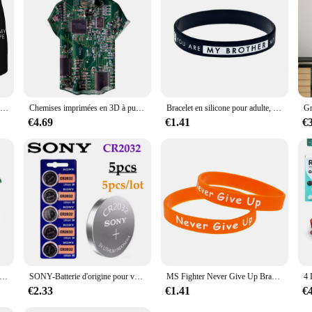
Boxers personnalisés I Love My Wife pour hommes, sous-vêtements personnalisés, petit ami, mari, slip avec visage, cadeau drôle, Saint Valentin
Chemises imprimées en 3D à puce électronique pour hommes, vêtements vintage pour hommes, chemisiers à manches courtes avec bouton, personnalité masculine, Y-
Bracelet en silicone pour adulte, taille adulte, You Are My Brother, You Are Not My Friend, 1 PC
€4.69
€1.41
€
nches courtes pour hommes, haut décontracté, col rond, confortable, motif de circuit imprimé, puce électronique, créatif, populaire, été
SONY-Batterie d'origine pour voiture, télécommande, montre, carte mère, jouet, CR2032, CR2025, CR2016, CR 2032, CR 2025, CR 2016, 3V, 5 pièces
MS Fighter Never Give Up Bracelet en silicone orange, bracelet de motivation, 1 PC
€2.33
€1.41
€