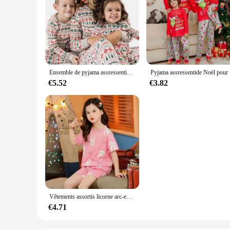
Ensemble de pyjama assressentià imprimé wapiti pour la famille, vêtements de détente d'hiver, pyjamas pour enfants, look mère et fille, tenues de Noël, 2024
Pyjama assresse
€5.52
€3.82
Vêtements assortis licorne arc-en-ciel pour mère et fille, pyjamas d'été pour famille, vêtements de nuit pour enfants, ensemble mère et fille
€4.71