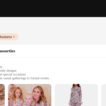
Business
assorties
ty
endy designs
d special occasions
om casual gatherings to formal events
izes to fit families of all ages
 wear and easy maintenance
us blend of comfort and style. Designed with the modern family in mind, these 
a family photo session or looking for coordinating outfits for a special event, t