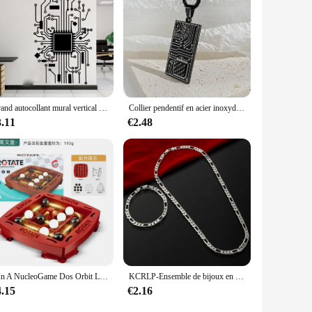
Grand autocollant mural vertical pour Geek, décalcomanie, carte de circuit imprimé, ordinateur de bureau, technologie ATLANCPU, IT Hacker, décor de bureau, A398
Collier pendentif en acier inoxydable pour hommes et femmes, Rectangle, Cyberpunk, Circuit imprimé, Puce, Tendance Street Punk, Bijoux
3.11
€2.48
4 In A NucleoGame Dos Orbit Logic Board Game, 2 First, Fast Strategy Track for Fun, Family Party, Parent-Child Toys, Gifts
KCRLP-Ensemble de bijoux en argent regardé 925 pour hommes et femmes, bracelet et collier Noble, breloques pour dame, cadeaux de Noël, mariage, nouveau, 4mm
4.15
€2.16