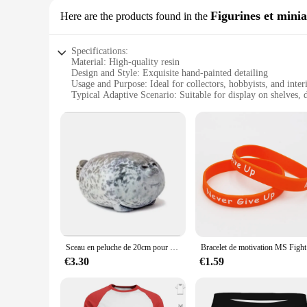
Figurines et minia
Here are the products found in the
Specifications:
Material: High-quality resin
Design and Style: Exquisite hand-painted detailing
Usage and Purpose: Ideal for collectors, hobbyists, and inter
Typical Adaptive Scenario: Suitable for display on shelves, 
Shape or Size or Weight or Quantity: Available in sets of var
Performance and Property: Durable and resistant to fading o
Features:
**Captivating Craftsmanship**
The mere et enfant Figurines et miniatures collection is a te
appeal. The exquisite hand-painted detailing brings these fig
to your home decor, these figurines are designed to captivate
**Versatile Display Options**
The mere et enfant Figurines et miniatures are versatile in 
intricate design and delicate size make them perfect for cre
Sceau en peluche de 20cm pour mère et fils, jouet à fermeture éclair pour garçons et filles, cadeaux de noël et d'Halloween, décoration de la maison, nouveauté 2024
Bracele
**A Treasure for Collectors and Hobbyists**
These figurines are not just decorative pieces; they are treas
€3.30
€1.59
mere et enfant Figurines et miniatures are available for whol
or to stock your store, these figurines are sure to delight.