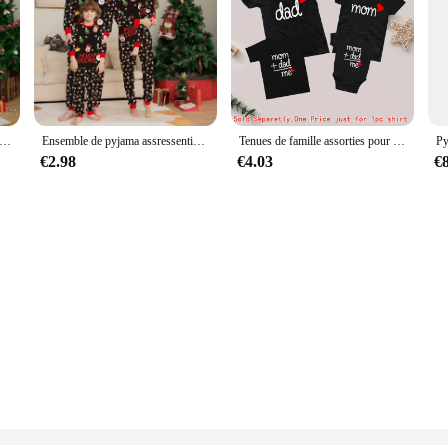
ntide Noël pour la famille, pyjama imprimé dessin animé GRC, ensemble de vêtements pour adultes et enfants, combinaison bébé, vêtements pour chiens, tenue de Noël, 2024
Ensemble de pyjama assressentipour la famille de Noël, pyjama imprimé cerf et père Noël, vêtements pour adultes et enfants, tenue de Noël, combinaison bébé, vêtements pour chiens, 2024
Tenues de famille assorties pour papa, fille et fils, t-shirt pour papa et moi, vêtements pour enfants
€2.98
€4.03
€