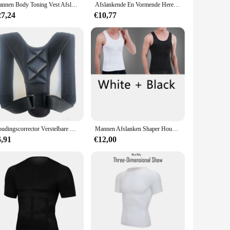
Mannen Body Toning Vest Afslankende Body Shaper Corrigerende Houding Buikcontrole Compressie Shirt Modellering Ondergoed Korset
Afslankende En Vormende Heren Abdominale Compressiecorrectie Vesten Vetverbranders Borst-En Buikhemden Brasbodysuits Se
27,24
€10,77
Houdingscorrector Verstelbare Rughouding Correctie Gebochelde Riem Preventie Correctie Van Zitten Ademend Lichaam Vormgeven
Mannen Afslanken Shaper Houding Vest Mannelijke Tummy Buik Corrector Compressie Body Modellering Vet Brander Borst Tummy T-shirt Corset
6,91
€12,00