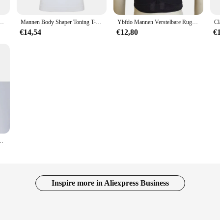
nnen Afslankende Body Shaper Buik Vest Mesh Ketting Korset Correctie Buik Tank Top
Mannen Body Shaper Toning T-Shirt Afslankende Shapewear Corrigerende Houding Buikcontrole Compressie Man Modellering Ondergoed Korset
Ybfdo Mannen Verstelbare Rugriem Body Shaper Houding Corrector Schouder Lumbale Brace Wervelkolom Ondersteuning Volwassen Houdingscorrectie Korset
€14,54
€12,80
€
been Ondersteuning Gebogen Verstelbare Back Trainer Body Shaper Correctie Bandjes
Inspire more in Aliexpress Business