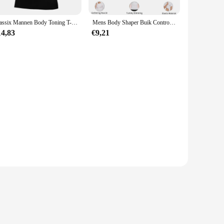
Classix Mannen Body Toning T-Shirt Gynaecomastie Compressie Shirts Houding Corrector Onderhemd Buik Afslankend Corrigerend Ondergoed
Mens Body Shaper Buik Controle Shapewear Man Shapers Modellering Ondergoed Taille Trainer Corrigerende Houding Afslanken Vest Corset
14,83
€9,21