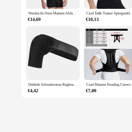
Worden-In-Vorm Mannen Afslanken Body Shaper Taille Trainer Vest Tummy Controle Houding Shirt Terug Correctie Buik Tank top Shaperwear
Cxzd Taille Trainer Spiergordel Shirt Ma
€14,69
€10,13
Dubbele Schoudersteun Rughouding Corrector Riem Verstelbare Sleutelbeen Rug Lumbale Houding Correctie Kriskras Cross Band
Cxzd Mannen Houding Corrector Rug Brace Shapewear Sleutel
€4,42
€7,00