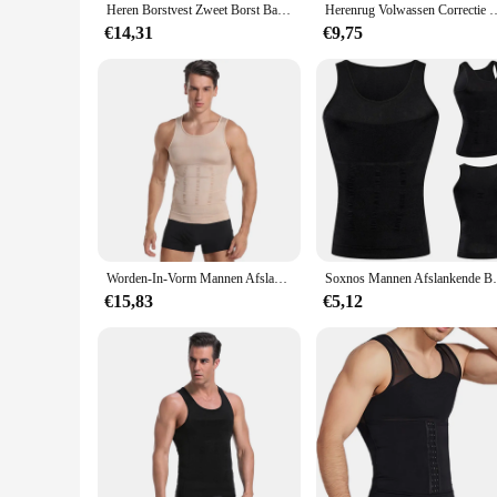
Heren Borstvest Zweet Borst Bandage Nauwsluitend Ondergoed Body Shaper Korset Ondersteuning Riem Borst Compressie Juiste Houding
Herenrug Volwassen Correctie Met Anti-Gebochelde Rechtopstaande Borst Open Sc
€14,31
€9,75
Worden-In-Vorm Mannen Afslanken Vest Body Shaper Corrigerende Houding Buik Controle Compressie Shirt Gewichtsverlies Ondergoed corset
Soxnos Mannen Afslankende Body Shaper Taill
€15,83
€5,12