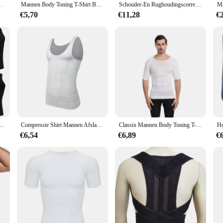
houder Shapewear Orthese Met Zittende Houdingscorrector
Mannen Body Toning T-Shirt Body Shaper Corrigerende Afslankhouding Buikvet Controle Compressie Slank Korset Man Modellering Ondergoed
Schouder-En Rughoudingscorrectie Met Kameelbandjes Correctie Voor Volwassen Lichaamsvorm, Mannelijke En Vrouwelijke Rugondersteuning
€5,70
€11,28
€
e Trainer Vest Buikcontrole Houding Shirt Rug Correctie Buik Korset Tank Top Shapewear
Compressie Shirt Mannen Afslanken Body Shaper Ondergoed Tank Top Fitness Houding Juiste Buik Buikvet Reducer Vest Xxxl
Classix Mannen Body Toning T-shirt Afslanken Body Shaper Corrigerende Houding Buik Controle Compressie Man Modeling Ondergoed Corset
€6,54
€6,89
€