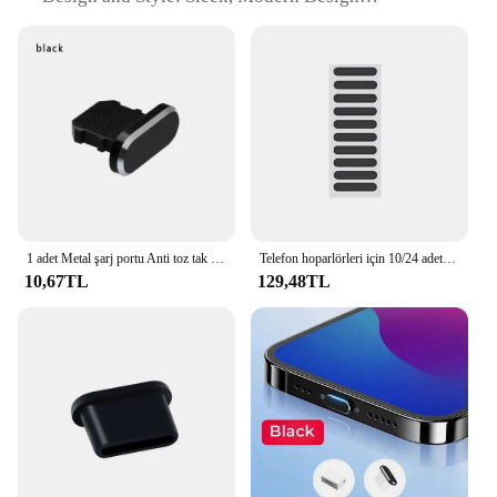
Usage and Purpose: Versatile Cooking and Baking
Tools
Typical Adaptive Scenario: Home Cooking,
Professional Kitchens
Shape or Size or Weight or Quantity:
Comprehensive Set of 10 Pieces
Performance and Property: Durable, Heat-Resistant,
Easy to Clean
Parts and Accessories: Includes Essential Kitchen
Tools
1 adet Metal şarj portu Anti toz tak stoper iPhone15 için 14 13 12 11 X XR Max 8 7 artı telefon aksesuarı şarj fişi kapatma başlığı
Telefon hoparlörleri için 10/24 adet IPhone için Anti toz Net 12 11 13 Pro maksimum hoparlör toz geçirmez etiket koruyucu Film kapağı kapağı kapağı
Features:
10,67TL
129,48TL
|Vendors|
**Unmatched Durability and Performance**
Crafted from premium stainless steel, the maxem
Toz Tıpası set is designed to withstand the rigors of
daily use in both home and professional kitchens.
The durable material ensures that each utensil
maintains its shape and integrity, even after
prolonged exposure to high temperatures. The set's
heat-resistant properties make it an ideal choice for