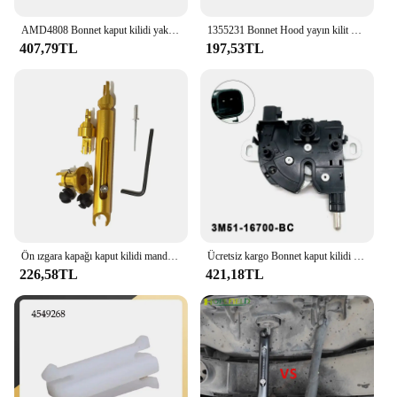
AMD4808 Bonnet kaput kilidi yakalamak için mandal kablosu ford focus mk3 2012-2018 Ford Grand C-MAX 2012 AM5116C657AG CV6Z16916A 1715614
1355231 Bonnet Hood yayın kilit mandalı yakalamak tamir kiti montaj 2 tuşları ile yedek Ford Focus MK2 C Max Kuga 2004-2012 için
407,79TL
197,53TL
Ön ızgara kapağı kaput kilidi mandal motor alaşımlı bırakma rot biyel tamir kiti ford focus 2 mk2 c-max için araba aksesuarları
Ücretsiz kargo Bonnet kaput kilidi blok mandalı yakalamak için Ford Focus MK2 c-max Kuga MK1 2003-2016 4895286 3M51-16700-BC
226,58TL
421,18TL