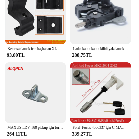
Keter saklamak için başbakan XL Max Ultra ark Nova bahçe kapak kilitleme mandalı değiştirme güçlü onarım Fix bahçe cıvata
1 adet kaput kaput kilidi yakalamak 3316700ac 3316700bc yedek parçaları Ford Focus MK2 c-max için Fit Kuga odak c-max
93,80TL
288,75TL
MAXUS LDV T60 pickup için forvet ile bagaj mandalı bagaj kapağı kilidi
Ford- Focus 4556337 için C-MAX 3M5AR16B970AD 2003-2007 MK2 2004-2012 2 tuşları ile araba kaput mandalı kilidi silindir tamir kiti
264,11TL
339,27TL