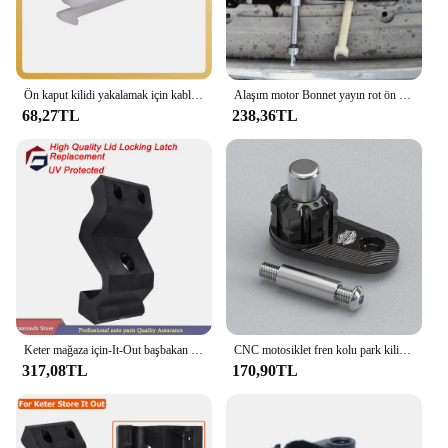
Ön kaput kilidi yakalamak için kablo klip Ford için odak c-max için 2004-2011 4549268 3M5A 16A948AB araç parçası değiştirin
Alaşım motor Bonnet yayın rot ön ızgara kapağı kaput kilidi ford focus 2 mk2 c-max aksesuarları için mandal bağlantı kiti
68,27TL
238,36TL
Keter mağaza için-It-Out başbakan XL Max Ultra ark Nova bahçe açık depolama barakası kapak kilitleme mandalı değiştirme (UV
CNC motosiklet fren kolu park kilidi yakalamak için fren anahtarı tutucu Yamaha NMAX 155 NMAX 125 NSS 300/350/750 XMAX 400/300/250
317,08TL
170,90TL