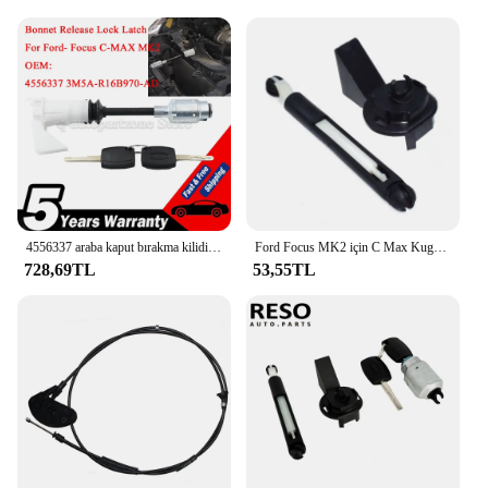
4556337 araba kaput bırakma kilidi mandalı Ford- Focus tamir kiti için C-MAX anahtar seti 2003-2007 MK2 2004-2012 3M5AR16B970AD kısa tip
Ford Focus MK2 için C Max Kuga 2004 2005 2006 2007 2008 2009 2010 2011 2012 1355231 Bonnet bırakma kilidi mandalı yakalamak komple
728,69TL
53,55TL