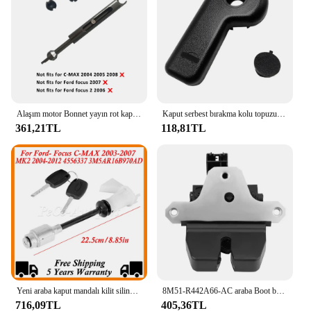
Alaşım motor Bonnet yayın rot kaput kilidi mandal ön izgara bağlantı tamir kiti ford focus 2 Mk2 C-MAX aksesuarları için
Kaput serbest bırakma kolu topuzu kaput mandalı çekme kolu 2012-2015 Ford Focus/c-max için kolu
361,21TL
118,81TL
Yeni araba kaput mandalı kilit silindir tamir kiti Ford- Focus C-MAX 2003-2007 MK2 2004-2012 4556337 3M5AR16B970AD 2 tuşları ile
8M51-R442A66-AC araba Boot bagaj kapağı kilit mandalı Ford Focus MK2 c-max için MK1 Kuga MK1 Mondeo MK4 1856670 1317317 3r442a66al
716,09TL
405,36TL