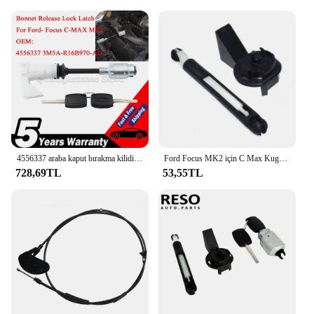
4556337 araba kaput bırakma kilidi mandalı Ford- Focus tamir kiti için C-MAX anahtar seti 2003-2007 MK2 2004-2012 3M5AR16B970AD kısa tip
Ford Focus MK2 için C Max Kuga 2004 2005 2006 2007 2008 2009 2010 2011 2012 1355231 Bonnet bırakma kilidi mandalı yakalamak komple
728,69TL
53,55TL