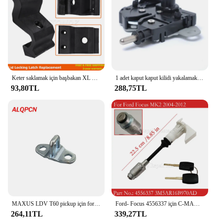
Keter saklamak için başbakan XL Max Ultra ark Nova bahçe kapak kilitleme mandalı değiştirme güçlü onarım Fix bahçe cıvata
1 adet kaput kaput kilidi yakalamak 3316700ac 3316700bc yedek parçaları Ford Focus MK2 c-max için Fit Kuga odak c-max
93,80TL
288,75TL
MAXUS LDV T60 pickup için forvet ile bagaj mandalı bagaj kapağı kilidi
Ford- Focus 4556337 için C-MAX 3M5AR16B970AD 2003-2007 MK2 2004-2012 2 tuşları ile araba kaput mandalı kilidi silindir tamir kiti
264,11TL
339,27TL