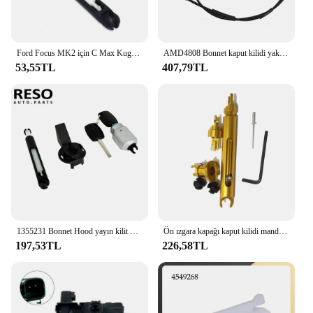
Ford Focus MK2 için C Max Kuga 2004 2005 2006 2007 2008 2009 2010 2011 2012 1355231 Bonnet bırakma kilidi mandalı yakalamak komple
AMD4808 Bonnet kaput kilidi yakalamak için mandal kablosu ford focus mk3 2012-2018 Ford Grand C-MAX 2012 AM5116C657AG CV6Z16916A 1715614
53,55TL
407,79TL
1355231 Bonnet Hood yayın kilit mandalı yakalamak tamir kiti montaj 2 tuşları ile yedek Ford Focus MK2 C Max Kuga 2004-2012 için
Ön ızgara kapağı kaput kilidi mandal motor alaşımlı bırakma rot biyel tamir kiti ford focus 2 mk2 c-max için araba aksesuarları
197,53TL
226,58TL