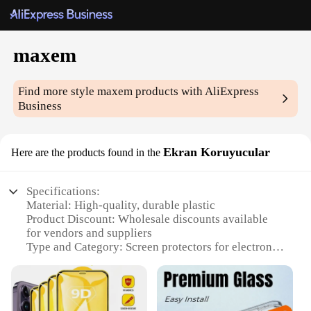
maxem
Find more style
maxem
products with AliExpress
Business
Ekran Koruyucular
Here are the products found in the
Specifications:
Material: High-quality, durable plastic
Product Discount: Wholesale discounts available
for vendors and suppliers
Type and Category: Screen protectors for electronic
devices
Design and Style: Sleek, minimalist design that
complements any device
Usage and Purpose: Protects screens from scratches,