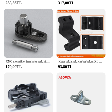
238,36TL
317,08TL
CNC motosiklet fren kolu park kilidi yakalamak için fren anahtarı tutucu Yamaha NMAX 155 NMAX 125 NSS 300/350/750 XMAX 400/300/250
Keter saklamak için başbakan XL Max Ultra ark Nova bahçe kapak kilitleme mandalı değiştirme güçlü onarım Fix bahçe cıvata
170,90TL
93,80TL