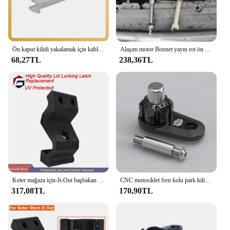
Ön kaput kilidi yakalamak için kablo klip Ford için odak c-max için 2004-2011 4549268 3M5A 16A948AB araç parçası değiştirin
Alaşım motor Bonnet yayın rot ön ızgara kapağı kaput kilidi ford focus 2 mk2 c-max aksesuarları için mandal bağlantı kiti
68,27TL
238,36TL
Keter mağaza için-It-Out başbakan XL Max Ultra ark Nova bahçe açık depolama barakası kapak kilitleme mandalı değiştirme (UV
CNC motosiklet fren kolu park kilidi yakalamak için fren anahtarı tutucu Yamaha NMAX 155 NMAX 125 NSS 300/350/750 XMAX 400/300/250
317,08TL
170,90TL