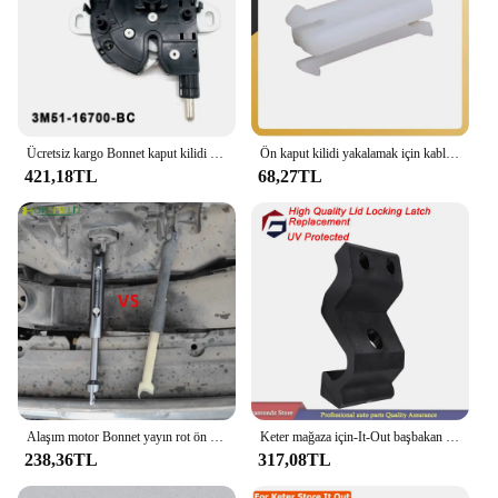
Ücretsiz kargo Bonnet kaput kilidi blok mandalı yakalamak için Ford Focus MK2 c-max Kuga MK1 2003-2016 4895286 3M51-16700-BC
Ön kaput kilidi yakalamak için kablo klip Ford için odak c-max için 2004-2011 4549268 3M5A 16A948AB araç parçası değiştirin
421,18TL
68,27TL
Alaşım motor Bonnet yayın rot ön ızgara kapağı kaput kilidi ford focus 2 mk2 c-max aksesuarları için mandal bağlantı kiti
Keter mağaza için-It-Out başbakan XL Max Ultra ark Nova bahçe açık depolama barakası kapak kilitleme mandalı değiştirme (UV
238,36TL
317,08TL