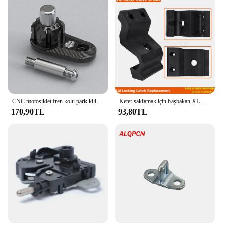
CNC motosiklet fren kolu park kilidi yakalamak için fren anahtarı tutucu Yamaha NMAX 155 NMAX 125 NSS 300/350/750 XMAX 400/300/250
Keter saklamak için başbakan XL Max Ultra ark Nova bahçe kapak kilitleme mandalı değiştirme güçlü onarım Fix bahçe cıvata
170,90TL
93,80TL