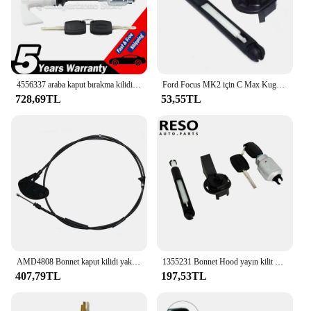
capabilities. With the maxem sets, you can tackle
any automotive challenge with confidence and
efficiency.
4556337 araba kaput bırakma kilidi mandalı Ford- Focus tamir kiti için C-MAX anahtar seti 2003-2007 MK2 2004-2012 3M5AR16B970AD kısa tip
Ford Focus MK2 için C Max Kuga 2004 2005 2006 2007 2008 2009 2010 2011 2012 1355231 Bonnet bırakma kilidi mandalı yakalamak komple
728,69TL
53,55TL
AMD4808 Bonnet kaput kilidi yakalamak için mandal kablosu ford focus mk3 2012-2018 Ford Grand C-MAX 2012 AM5116C657AG CV6Z16916A 1715614
1355231 Bonnet Hood yayın kilit mandalı yakalamak tamir kiti montaj 2 tuşları ile yedek Ford Focus MK2 C Max Kuga 2004-2012 için
407,79TL
197,53TL