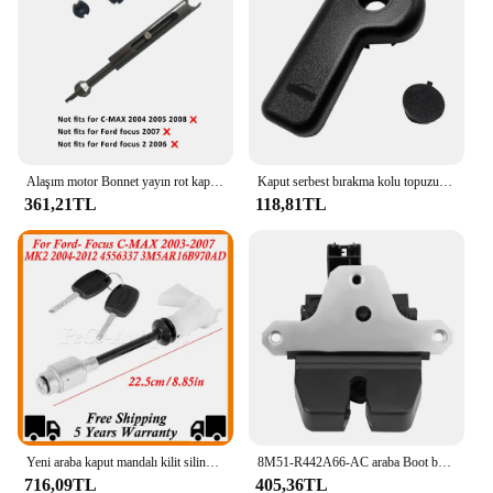
and secure. Whether you're looking to stock up for
your store or purchase for personal use, the maxem
set is an excellent choice for anyone who values
both functionality and style.
Alaşım motor Bonnet yayın rot kaput kilidi mandal ön izgara bağlantı tamir kiti ford focus 2 Mk2 C-MAX aksesuarları için
Kaput serbest bırakma kolu topuzu kaput mandalı çekme kolu 2012-2015 Ford Focus/c-max için kolu
361,21TL
118,81TL
Yeni araba kaput mandalı kilit silindir tamir kiti Ford- Focus C-MAX 2003-2007 MK2 2004-2012 4556337 3M5AR16B970AD 2 tuşları ile
8M51-R442A66-AC araba Boot bagaj kapağı kilit mandalı Ford Focus MK2 c-max için MK1 Kuga MK1 Mondeo MK4 1856670 1317317 3r442a66al
716,09TL
405,36TL