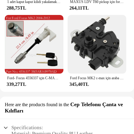
1 adet kaput kaput kilidi yakalamak 3316700ac 3316700bc yedek parçaları Ford Focus MK2 c-max için Fit Kuga odak c-max
MAXUS LDV T60 pickup için forvet ile bagaj mandalı bagaj kapağı kilidi
288,75TL
264,11TL
Ford- Focus 4556337 için C-MAX 3M5AR16B970AD 2003-2007 MK2 2004-2012 2 tuşları ile araba kaput mandalı kilidi silindir tamir kiti
Ford Focus MK2 c-max için araba kaput kaput kilidi mandal yakalamak Mechanisn 2007-2010 3M51-16700-BC 4895286
339,27TL
345,40TL
Cep Telefonu Çanta ve
Here are the products found in the
Kılıfları
Specifications:
Material: Premium Quality PU Leather