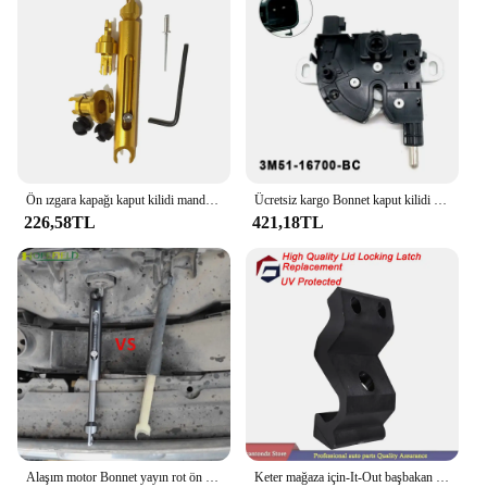
Ön ızgara kapağı kaput kilidi mandal motor alaşımlı bırakma rot biyel tamir kiti ford focus 2 mk2 c-max için araba aksesuarları
Ücretsiz kargo Bonnet kaput kilidi blok mandalı yakalamak için Ford Focus MK2 c-max Kuga MK1 2003-2016 4895286 3M51-16700-BC
226,58TL
421,18TL
Alaşım motor Bonnet yayın rot ön ızgara kapağı kaput kilidi ford focus 2 mk2 c-max aksesuarları için mandal bağlantı kiti
Keter mağaza için-It-Out başbakan XL Max Ultra ark Nova bahçe açık depolama barakası kapak kilitleme mandalı değiştirme (UV