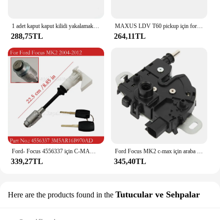
1 adet kaput kaput kilidi yakalamak 3316700ac 3316700bc yedek parçaları Ford Focus MK2 c-max için Fit Kuga odak c-max
MAXUS LDV T60 pickup için forvet ile bagaj mandalı bagaj kapağı kilidi
288,75TL
264,11TL
Ford- Focus 4556337 için C-MAX 3M5AR16B970AD 2003-2007 MK2 2004-2012 2 tuşları ile araba kaput mandalı kilidi silindir tamir kiti
Ford Focus MK2 c-max için araba kaput kaput kilidi mandal yakalamak Mechanisn 2007-2010 3M51-16700-BC 4895286
339,27TL
345,40TL
Tutucular ve Sehpalar
Here are the products found in the