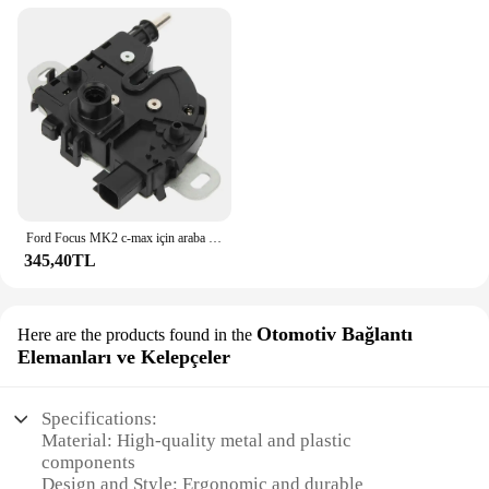
Ford Focus MK2 c-max için araba kaput kaput kilidi mandal yakalamak Mechanisn 2007-2010 3M51-16700-BC 4895286
345,40TL
Otomotiv Bağlantı
Here are the products found in the
Elemanları ve Kelepçeler
Specifications:
Material: High-quality metal and plastic
components
Design and Style: Ergonomic and durable