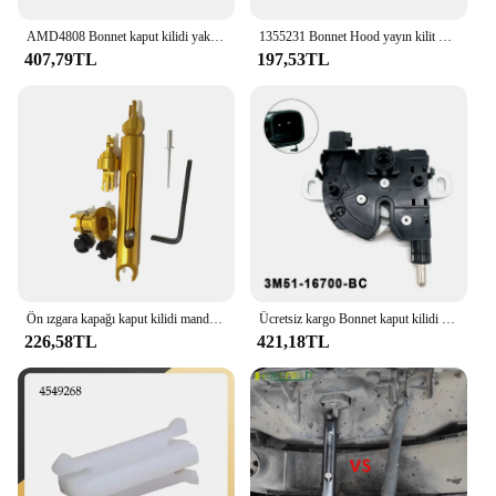
AMD4808 Bonnet kaput kilidi yakalamak için mandal kablosu ford focus mk3 2012-2018 Ford Grand C-MAX 2012 AM5116C657AG CV6Z16916A 1715614
1355231 Bonnet Hood yayın kilit mandalı yakalamak tamir kiti montaj 2 tuşları ile yedek Ford Focus MK2 C Max Kuga 2004-2012 için
407,79TL
197,53TL
Ön ızgara kapağı kaput kilidi mandal motor alaşımlı bırakma rot biyel tamir kiti ford focus 2 mk2 c-max için araba aksesuarları
Ücretsiz kargo Bonnet kaput kilidi blok mandalı yakalamak için Ford Focus MK2 c-max Kuga MK1 2003-2016 4895286 3M51-16700-BC
226,58TL
421,18TL