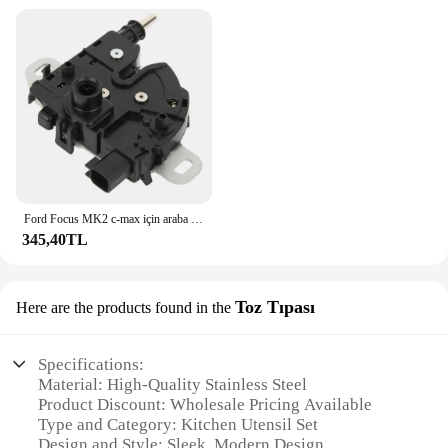
Ford Focus MK2 c-max için araba kaput kaput kilidi mandal yakalamak Mechanisn 2007-2010 3M51-16700-BC 4895286
345,40TL
Toz Tıpası
Here are the products found in the
Specifications:
Material: High-Quality Stainless Steel
Product Discount: Wholesale Pricing Available
Type and Category: Kitchen Utensil Set
Design and Style: Sleek, Modern Design