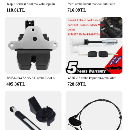
Kaput serbest bırakma kolu topuzu kaput mandalı çekme kolu 2012-2015 Ford Focus/c-max için kolu
Yeni araba kaput mandalı kilit silindir tamir kiti Ford- Focus C-MAX 2003-2007 MK2 2004-2012 4556337 3M5AR16B970AD 2 tuşları ile
118,81TL
716,09TL
8M51-R442A66-AC araba Boot bagaj kapağı kilit mandalı Ford Focus MK2 c-max için MK1 Kuga MK1 Mondeo MK4 1856670 1317317 3r442a66al
4556337 araba kaput bırakma kilidi mandalı Ford- Focus tamir kiti için C-MAX anahtar seti 2003-2007 MK2 2004-2012 3M5AR16B970AD kısa tip
405,36TL
728,69TL