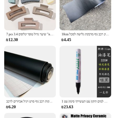
10cm רוחב מט מבריק שחור אוויר שחרור ויניל גלישת רול מבריק רכב גוף מדבקת גלישה לסכל
7 pcs שיער גדול טופר קליפים 3.4 "non-להחליק גדול מרובע עבור נשים בנות, חזק בננה קטעי בננה לשיער עבה
₪12.30
₪4.45
1 מ "מ/2 מ" מ/5 מ "מ מט צבע עט מאט עט שחור אפור לבן חומרה צבע עמיד למים תיקון עט תעשייתי סימון עט
מדבקות המכונית מט ויניל שחור ויניל אוטומטי לעטוף עמיד למים אופנוע קסדות מדבקות רכב גוף סרט ויניל אביזרים לרכב
₪6.20
₪23.63