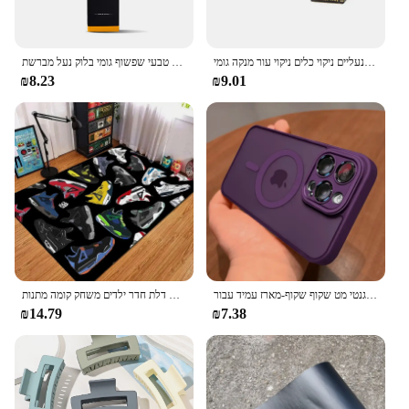
נעלי זמש ריזר נייד בד מעור בד עור נעליים ניקוי כלים ניקוי עור מנקה גומי
ניקוי מחק עבור זמש כבש מט עור בד טיפול נעלי טיפול עור מנקה טבעי שפשוף גומי בלוק נעל מברשת
₪8.23
₪9.01
יוקרה מגנטי מט שקוף שקוף-מארז עמיד עבור iphone 16 15 14 13 12 11 מקסימום עבור כיסוי מטען אלחוטי מגן
נעלי ספורט כדורסל אופנה להדפיס שטיח שטיח לסלון מסדרון חדר שינה דלת חדר ילדים משחק קומה מתנות
₪14.79
₪7.38