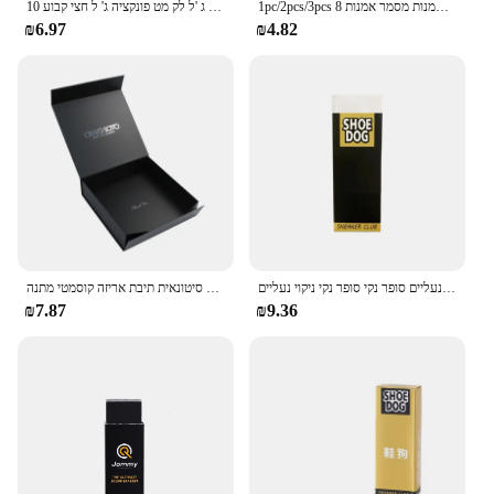
1pc/2pcs/3pcs 8 מ ל ל פונקציונלי מסמר אמנות סט עם בסיס מעיל העליון יהלום, העליון מט, להשרות עבור כלי עיצוב אמנות מסמר אמנות
10 מ "ל מאט מעיל העליון לק מט פונקציה ג 'ל לק מט פונקציה ג' ל חצי קבוע seaaler לכה לתוך אמנות ג 'ל פונקציונלי
₪6.97
₪4.82
ניקוי נעליים סופר נקי סופר נקי ניקוי נעליים
מט למינציה הסגר מגנטי מתקפל תיבות אריזת מתנה סיטונאית תיבת אריזה קוסמטי מתנה --- a10001
₪7.87
₪9.36