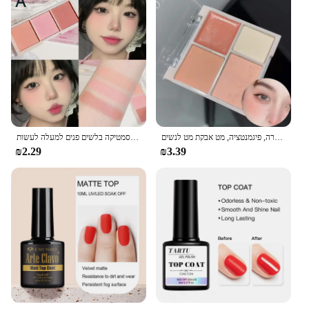
תוסס ילדה ארבעה צבעים סומק איפור צבע טבעי חשוף אפקט איפור, הבהרה, פיגמנטציה, מט אבקת מט לנשים
הפנים סומק אבקת הלחי טבעי 3 צבעים לחי טל מט קוסמטיקה בלשים פנים למעלה לעשות h2d2
₪2.29
₪3.39