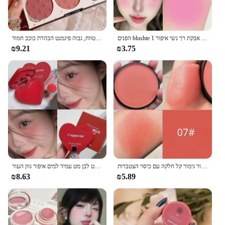
הפנים blushte מט את הפנים עמיד למים פנים קווי מתאר קוסמטיקה סומק אבקת רך נשי איפור 1pcs
לוח צבעים סומק, מט, עמיד למים, טבעי, ארוך טווח, גבוה פיגמנט הבהרת כוכב חמוד
₪9.21
₪3.75
מט גוון מט עמיד למים אבקת עבור כל גווני העור גימור קל חלקה עם כיסוי הצטברות
אוהב את כרית אבקת בלויים עם מראה אדום מט לבן מט עמיד למים איפור גוון העור
₪8.63
₪5.89