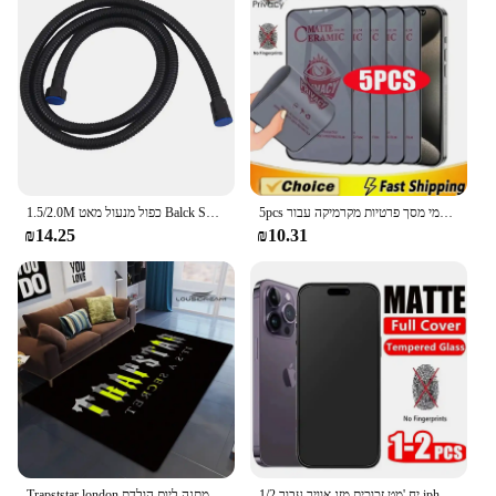
5pcs מט קרמי מסך פרטיות מקרמיקה עבור iphone 14 11 12 13 15 pro max מיני סרט עבור iPhone 16 15 פלוס xr מקס
1.5/2.0M כפול מנעול מאט Balck SUS 304 שחור אבזרי צנרת פיצוץ הוכחה BathTube אמבטיה גמיש מקלחת צינור
₪14.25
₪10.31
1/2 יח 'מט זכוכית מזג אוויר עבור iphone 15 14 12 11 13 פרו מסך קפור מקס קפור עבור iPhone 11 12 13 14 15 פלוס זכוכית
Trapststar london לוגו שטיח שטיח ללא החלקה שטיח חדר שינה עיצוב דלת מחצלת שטיח חיצוני שטיח יוגה מחצלת חדר שינה מתנה ליום הולדת