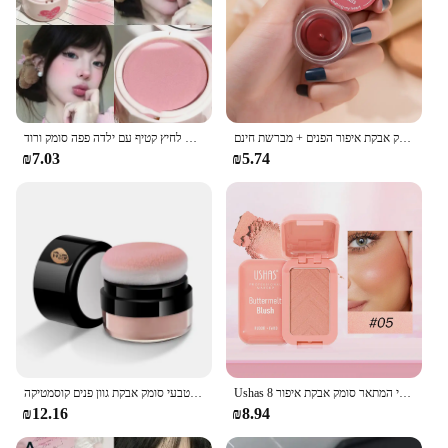
יופי מזוגג עמיד למים מאט סומק אבקת איפור הפנים + מברשת חינם
אפרסק רך סומק מט עמיד למים קווי מתאר אבקת גוון קרם לחיץ קטיף עם ילדה פפה סומק ורוד
₪7.03
₪5.74
Ushas 8 צבע מט קל צביעה הבלטה הבלטה הצבעים הנכון קווי המתאר את קווי המתאר סומק אבקת איפור
מט סומק צבעים איפור 4 צבעים עמיד למים מינרלים שנמשך הלחי קרם אדום אודם טבעי סומק אבקת גוון פנים קוסמטיקה
₪12.16
₪8.94