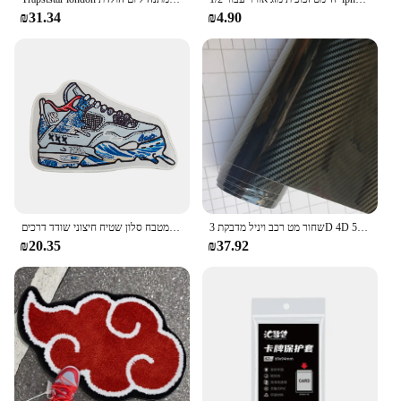
₪31.34
₪4.90
שחור מט רכב ויניל מדבקת 3D 4D 5D סיבי פחמן סרט אוטומטי גלישת רדיד מחשב נייד עור טלפון כיסוי אופנוע קישוט סרטים
נעל סוג שפשפת נגד החלקה סופר סופג אמבטיה רצפת מחצלות כניסה לבית שטיחים מטבח סלון שטיח חיצוני שודד דרכים
₪20.35
₪37.92