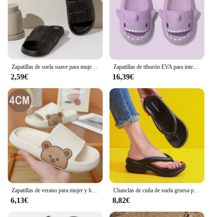
Zapatillas de suela suave para mujer, sandalias de plataforma gruesa, zapatos de playa para interiores y exteriores, chanclas antideslizantes de EVA, Reutral
Zapatillas de tiburón EVA para interiores, sandalias suaves y gruesas y frescas, zapatos antideslizantes de colores bonitos, toboganes de playa impermeables para niños y mujeres, Verano
2,59€
16,39€
Zapatillas de verano para mujer y hombre, chanclas de playa con diseño de oso de dibujos animados, suela gruesa, antideslizantes, para baño, 2023
Chanclas de cuña de suela gruesa para mujer, sandalias de plataforma con Clip, zapatillas de playa antideslizantes para niñas, toboganes para exteriores, verano, 2023
6,13€
8,82€