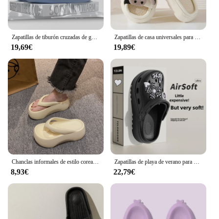
Zapatillas de tiburón cruzadas de generación para mujer, sandalias de moda para pareja de hadas, lindas, estilo Ins, uso al aire libre, Verano
Zapatillas de casa universales para mujer, sandalias de lino y algodón suave, chanclas antideslizantes de dibujos animados de vaca, cuatro estaciones
19,69€
19,89€
Chanclas informales de estilo coreano para mujer, sandalias de plataforma antideslizantes, zapatos de playa cómodos, zapatillas de suela suave EVA para mujer
Zapatillas de playa de verano para mujer, antideslizantes, resistentes al olor, ropa de maternidad, sandalias de Material Eva, novedad de 2024
8,93€
22,79€