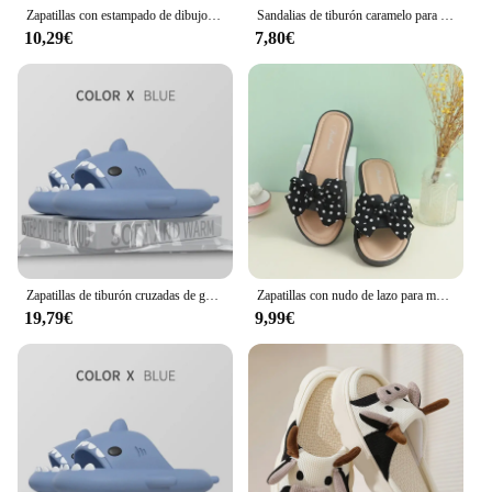
Zapatillas con estampado de dibujos animados para mujer, Sandalias cómodas de suela suave, material EVA, para las cuatro estaciones
Sandalias de tiburón caramelo para hombre y mujer, chanclas gruesas antideslizantes de EVA para playa, interiores y baño, verano, 2024
10,29€
7,80€
Zapatillas de tiburón cruzadas de generación para mujer, sandalias de moda para pareja de hadas, lindas, estilo Ins, uso al aire libre, Verano
Zapatillas con nudo de lazo para mujer, chanclas onduladas de lunares para interiores y exteriores, sandalias de playa a la moda, novedad de verano, 2024
19,79€
9,99€