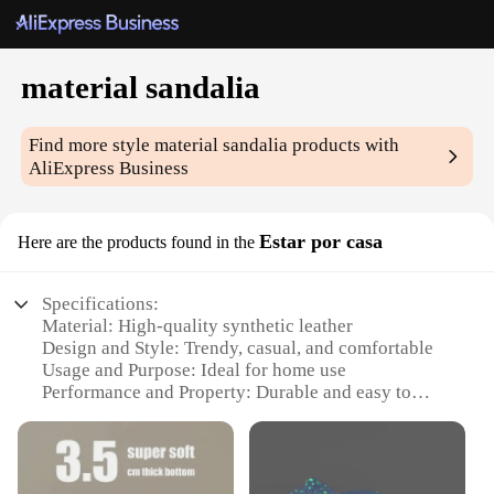
material sandalia
Find more style
material sandalia
products with
AliExpress Business
Estar por casa
Here are the products found in the
Specifications:
Material: High-quality synthetic leather
Design and Style: Trendy, casual, and comfortable
Usage and Purpose: Ideal for home use
Performance and Property: Durable and easy to
clean
Shape or Size or Weight or Quantity: Available in
standard sizes for a perfect fit
Parts and Accessories: Comes with adjustable straps