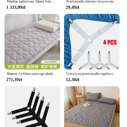
Miękkie nadziewane Tatami Sofa wypełnione łóżko dywan Beanbag materac na piętro w domu sen Pad miękkie wygodne pościel wyposażenie domu
Prześcieradło dziecięce do przewijania noworodka Solidne/drukowane oddychające prześcieradła do łóżeczka Kołyski Pokrowiec na materac
1 333,99zł
29,49zł
Materac z włókna sojowego akademik jednoosobowy pokój akademicki łóżko piętrowe wyściełany materac do domu
Uchwyt na prześcieradło regulowane elastyczne 12 klipsów uchwyt stały zapięcia na materac koce do przykrycia chwytaków mocujących pasek antypoślizgowy
271,39zł
12,30zł