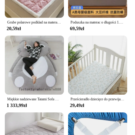
Grube polarowe podkład na materac ciepły polar koralowy czerwony koc podkładki na zimę w jednolitym kolorze prześcieradło obudowa ochronna do podwójnych łóżek
Poduszka na materac o długości 1.5 metrów mata na łóżko domowa Tatami pojedyncza akademik mata z gąbką pokryta materacem
20,59zł
69,59zł
Miękkie nadziewane Tatami Sofa wypełnione łóżko dywan Beanbag materac na piętro w domu sen Pad miękkie wygodne pościel wyposażenie domu
Prześcieradło dziecięce do przewijania noworodka Solidne/drukowane oddychające prześcieradła do łóżeczka Kołyski Pokrowiec na materac
1 333,99zł
29,49zł