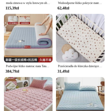
moda zimowa w stylu listowym ubranka dla noworodków ciepły sweter z dzianiny kocyk z materacem dla niemowląt maluch chłopiec dziewczęta Romper i czapka
Wodoodporne łóżko pokrycie materaca dopasowane prześcieradło ochraniacz na materac pojedyncze/podwójne/140/160 Muti rozmiar szary/biały
115,39zł
62,48zł
Podwójne łóżko materac mata Tatami spania pojedyncza na całe materac kempingowy rozmiar Queen japońskiej sypialni Materassi postmodernistyczne meble
Prześcieradła do łóżeczka dziecięcego dla chłopców i dziewczynek 2-pak do standardowego łóżeczka i materaca dla maluchów Super miękkie prześcieradło dla niemowląt z mikrofibry
384,79zł
31,49zł