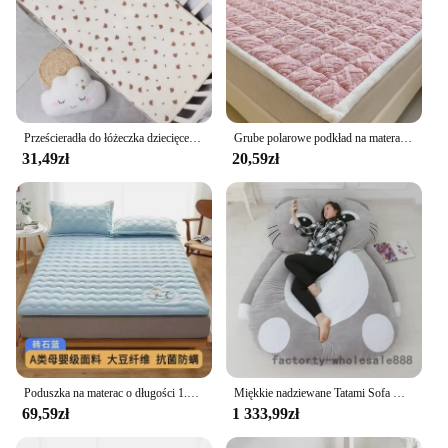
Prześcieradła do łóżeczka dziecięcego dla chłopców i dziewczynek 2-pak do standardowego łóżeczka i materaca dla maluchów Super miękkie prześcieradło dla niemowląt z mikrofibry
Grube polarowe podkład na materac ciepły polar koralowy czerwony koc podkładki na zimę w jednolitym kolorze prześcieradło obudowa ochronna do podwójnych łóżek
31,49zł
20,59zł
Poduszka na materac o długości 1.5 metrów mata na łóżko domowa Tatami pojedyncza akademik mata z gąbką pokryta materacem
Miękkie nadziewane Tatami Sofa wypełnione łóżko dywan Beanbag materac na piętro w domu sen Pad miękkie wygodne pościel wyposażenie domu
69,59zł
1 333,99zł