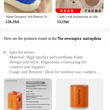
Winter Dormitory Soft Mattress Toppers Thick Warm Coral Velvet Bed Sheet Non-slip Mattress Cover Thin Bed Pad Tatami Floor Mat
Ciepłe wacik kosmetyczny do składania, zagęszczone na przerwę obiadową, łóżko pojedyncze biurowe, materac towarzyszący, jesień i zima
128,19zł
53,19zł
Na zewnątrz narzędzia
Here are the products found in the
Specifications:
Material: High-quality polyurethane foam
Design and Style: Ergonomic contouring for
comfort and support
Usage and Purpose: Ideal for outdoor use, camping,
and travel
Performance and Property: Durable and resilient to
various weather conditions
Parts and Accessories: Comes with a portable
carrying case for easy transport
Shape or Size or Weight or Quantity: Available in
multiple sizes to suit various needs