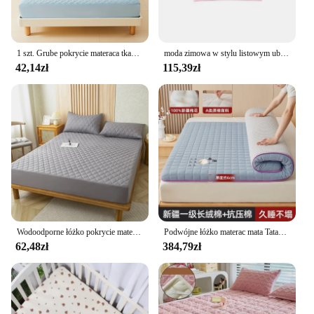
1 szt. Grube pokrycie materaca tkaniny 3D, 100% materac wodoodporny ochraniacz, miękkie i oddychające prześcieradło dopasowane (bez poszewki na poduszkę)
moda zimowa w stylu listowym ubranka dla noworodków ciepły sweter z dzianiny kocyk z materacem dla niemowląt maluch chłopiec dziewczęta Romper i czapka
42,14zł
115,39zł
Wodoodporne łóżko pokrycie materaca dopasowane prześcieradło ochraniacz na materac pojedyncze/podwójne/140/160 Muti rozmiar szary/biały
Podwójne łóżko materac mata Tatami spania pojedyncza na całe materac kempingowy rozmiar Queen japońskiej sypialni Materassi postmodernistyczne meble
62,48zł
384,79zł