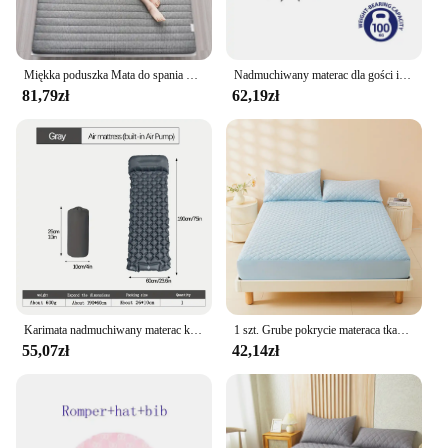
Miękka poduszka Mata do spania Miękka i delikatna Zdrowa mikrokirculacja Komfortowe wsparcie Wypełnienie pianki memory Materac lateksowy
Nadmuchiwany materac dla gości i domu, powierzchnia skupiająca i trwały PVC, szybkie pompowanie, łóżko dmuchane na kemping
81,79zł
62,19zł
Karimata nadmuchiwany materac kempingowego na zewnątrz z poduszkami ultralekka mata powietrzna zbudowana w pompka inflatora wędrówkach
1 szt. Grube pokrycie materaca tkaniny 3D, 100% materac wodoodporny ochraniacz, miękkie i oddychające prześcieradło dopasowane (bez poszewki na poduszkę)
55,07zł
42,14zł