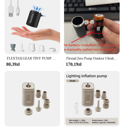
FLEXTAILGEAR TINY PUMP X 2024 - 47g Akumulatorowa mini pompa powietrza z lampką kempingową do basenów Pływaki Materac dmuchany Worki próżniowe
Flextail Zero Pump Outdoor Ultralight Inflatate Pump Outdoor Portable Hiking Air Pump Sleeping Pads Mat Mini Tools
80,39zł
170,19zł