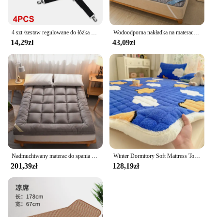
4 szt./zestaw regulowane do łóżka zaczepów do prześcieradeł na prześcieradło pokrycie materaca koce uchwyt na kołdry organizują gadżety
Wodoodporna nakładka na materac z elastyczną opaską pikowana podkładka ochronna narzuta na łóżko zimowy pokrowiec na materac na pojedyncze/podwójne łóżko 140/160
14,29zł
43,09zł
Nadmuchiwany materac do spania meble podłogowe 3-stopniowy składany topper pianka z pamięcią kształtu sandały futon torebki Tatami okulary przeciwsłoneczne męskie
Winter Dormitory Soft Mattress Toppers Thick Warm Coral Velvet Bed Sheet Non-slip Mattress Cover Thin Bed Pad Tatami Floor Mat
201,39zł
128,19zł