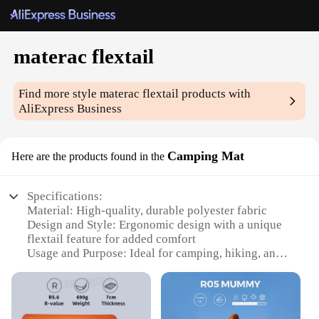
materac flextail
Find more style
materac flextail
products with
AliExpress Business
Camping Mat
Here are the products found in the
Specifications:
Material: High-quality, durable polyester fabric
Design and Style: Ergonomic design with a unique
flextail feature for added comfort
Usage and Purpose: Ideal for camping, hiking, and
outdoor adventures
Shape or Size: Compact and lightweight, easily
portable
Performance and Property: Water-resistant and