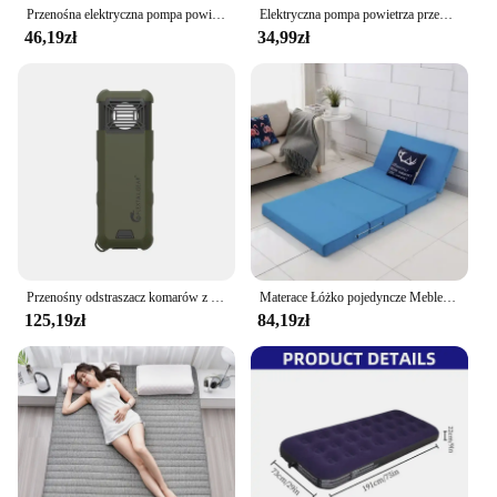
Przenośna elektryczna pompa powietrza Mini bezprzewodowa pompa szybkiego napełniania/opróżnienia powietrza z oświetleniem LED do ponton materaca na sofę
Elektryczna pompa powietrza przenośna bezprzewodowa sprężarka powietrza Inflator/pompy rozdmuchiwane do poduszek nadmuchiwanych łóżek powietrzne łódź nadmuchiwane koło
46,19zł
34,99zł
Przenośny odstraszacz komarów z akumulatorem, sprzęt wędkarski, wodoodporny, łapacz owadów, kemping, 9600 mAh, 2 cale 1, IP65
Materace Łóżko pojedyncze Meble Składany materac z pianki Memory do biura Przerwa na lunch Prosta mata Tatami Podkładka do jogi
125,19zł
84,19zł