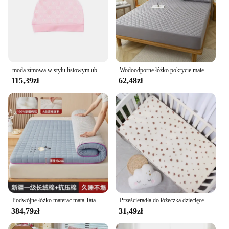
moda zimowa w stylu listowym ubranka dla noworodków ciepły sweter z dzianiny kocyk z materacem dla niemowląt maluch chłopiec dziewczęta Romper i czapka
Wodoodporne łóżko pokrycie materaca dopasowane prześcieradło ochraniacz na materac pojedyncze/podwójne/140/160 Muti rozmiar szary/biały
115,39zł
62,48zł
Podwójne łóżko materac mata Tatami spania pojedyncza na całe materac kempingowy rozmiar Queen japońskiej sypialni Materassi postmodernistyczne meble
Prześcieradła do łóżeczka dziecięcego dla chłopców i dziewczynek 2-pak do standardowego łóżeczka i materaca dla maluchów Super miękkie prześcieradło dla niemowląt z mikrofibry
384,79zł
31,49zł