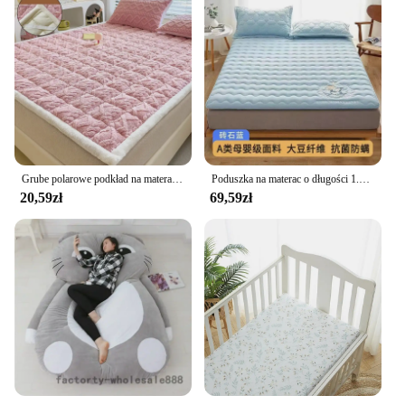
Grube polarowe podkład na materac ciepły polar koralowy czerwony koc podkładki na zimę w jednolitym kolorze prześcieradło obudowa ochronna do podwójnych łóżek
Poduszka na materac o długości 1.5 metrów mata na łóżko domowa Tatami pojedyncza akademik mata z gąbką pokryta materacem
20,59zł
69,59zł