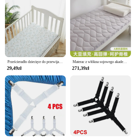
Prześcieradło dziecięce do przewijania noworodka Solidne/drukowane oddychające prześcieradła do łóżeczka Kołyski Pokrowiec na materac
Materac z włókna sojowego akademik jednoosobowy pokój akademicki łóżko piętrowe wyściełany materac do domu
29,49zł
271,39zł