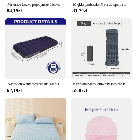
Materace Łóżko pojedyncze Meble Składany materac z pianki Memory do biura Przerwa na lunch Prosta mata Tatami Podkładka do jogi
Miękka poduszka Mata do spania Miękka i delikatna Zdrowa mikrokirculacja Komfortowe wsparcie Wypełnienie pianki memory Materac lateksowy
84,19zł
81,79zł
Nadmuchiwany materac dla gości i domu, powierzchnia skupiająca i trwały PVC, szybkie pompowanie, łóżko dmuchane na kemping
Karimata nadmuchiwany materac kempingowego na zewnątrz z poduszkami ultralekka mata powietrzna zbudowana w pompka inflatora wędrówkach
62,19zł
55,07zł