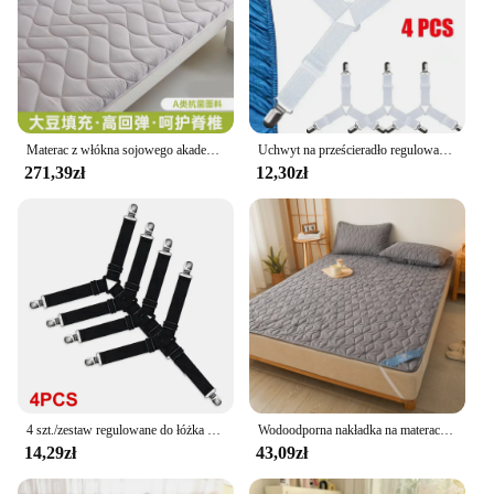
Materac z włókna sojowego akademik jednoosobowy pokój akademicki łóżko piętrowe wyściełany materac do domu
Uchwyt na prześcieradło regulowane elastyczne 12 klipsów uchwyt stały zapięcia na materac koce do przykrycia chwytaków mocujących pasek antypoślizgowy
271,39zł
12,30zł
4 szt./zestaw regulowane do łóżka zaczepów do prześcieradeł na prześcieradło pokrycie materaca koce uchwyt na kołdry organizują gadżety
Wodoodporna nakładka na materac z elastyczną opaską pikowana podkładka ochronna narzuta na łóżko zimowy pokrowiec na materac na pojedyncze/podwójne łóżko 140/160
14,29zł
43,09zł