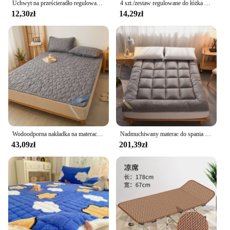
Uchwyt na prześcieradło regulowane elastyczne 12 klipsów uchwyt stały zapięcia na materac koce do przykrycia chwytaków mocujących pasek antypoślizgowy
4 szt./zestaw regulowane do łóżka zaczepów do prześcieradeł na prześcieradło pokrycie materaca koce uchwyt na kołdry organizują gadżety
12,30zł
14,29zł
Wodoodporna nakładka na materac z elastyczną opaską pikowana podkładka ochronna narzuta na łóżko zimowy pokrowiec na materac na pojedyncze/podwójne łóżko 140/160
Nadmuchiwany materac do spania meble podłogowe 3-stopniowy składany topper pianka z pamięcią kształtu sandały futon torebki Tatami okulary przeciwsłoneczne męskie
43,09zł
201,39zł