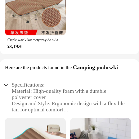
Ciepłe wacik kosmetyczny do składania, zagęszczone na przerwę obiadową, łóżko pojedyncze biurowe, materac towarzyszący, jesień i zima
53,19zł
Camping poduszki
Here are the products found in the
Specifications:
Material: High-quality foam with a durable
polyester cover
Design and Style: Ergonomic design with a flexible
tail for optimal comfort
Usage and Purpose: Ideal for camping, hiking, and
outdoor adventures
Performance and Property: Lightweight and
portable, with excellent support and resilience