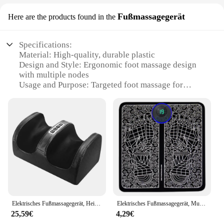
Fußmassagegerät
Here are the products found in the
Specifications:
Material: High-quality, durable plastic
Design and Style: Ergonomic foot massage design
with multiple nodes
Usage and Purpose: Targeted foot massage for
relaxation and relief
Performance and Property: Strong vibration motors
for effective massage
Shape or Size or Weight or Quantity: Compact and
lightweight for easy storage
Parts and Accessories: Comes with a convenient
remote control for adjustable settings
Features:
|Vendors|
Elektrisches Fußmassagegerät, Heiztherapie, heiße Kompression, Shiatsu-Knetwalze, Muskelentspannung, Schmerzlinderung, Fuß-Spa-Maschine
Elektrisches Fußmassagegerät, Muskelmassage, Entspannungstrainer für Massage, Fitness, Outdoor, Sport, Zuhause, Familie, Entspannung
**Unmatched Comfort and Relaxation**
25,59€
4,29€
The masssagegerät Fußmassagegerät is a