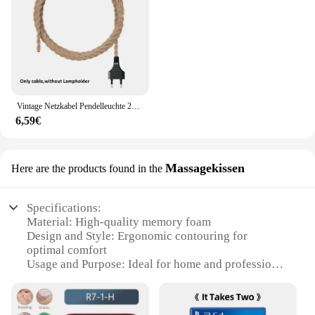
Vintage Netzkabel Pendelleuchte 2M Hanfseil Kabel E26 E27 Lampenfassung Sockel EU Stecker Schalter Industrielle Pendelleuchte
6,59€
Massagekissen
Here are the products found in the
Specifications:
Material: High-quality memory foam
Design and Style: Ergonomic contouring for
optimal comfort
Usage and Purpose: Ideal for home and professional
massage therapy
Performance and Property: Durable and long-lasting
Shape or Size or Weight or Quantity: Compact and