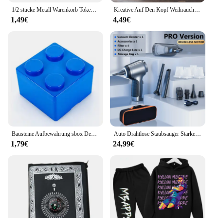
1/2 stücke Metall Warenkorb Tokens Trolley Token Schlüssel Ring Dekorative Schlüsselbund Mehrzweck Einkaufen Tragbare Für Home Im Freien
Kreative Auf Den Kopf Weihrauch Brenner Weihrauch Stick Halter Holz Runde Weihrauch Tablett Ornament Schlafzimmer Home Yoga Dekoration Handwerk
**Adaptable and Affordable**
1,49€
4,49€
The masssagegerät Fußmassagegerät is not just a
massage device; it's an investment in your well-
being. Its robust construction ensures durability,
making it a reliable choice for both personal and
professional use. As a wholesale and vendor-
supplied product, it is an affordable option for those
looking to incorporate foot massage into their
business or for personal use. With its adaptable
design and user-friendly features, this foot
massager is an essential addition to any home or
professional setting.
Bausteine Aufbewahrung sbox Desktop Make-up Kosmetik box platzsparende Büro Aufbewahrung sbox für Schmuck Kleinigkeiten Stift
Auto Drahtlose Staubsauger Starke Saug Handheld Nass Trocken Auto Vakuum Hause & Auto Dual-Use Mini Staubsauger Haushaltsgerät
1,79€
24,99€