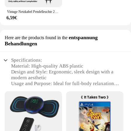
Vintage Netzkabel Pendelleuchte 2M Hanfseil Kabel E26 E27 Lampenfassung Sockel EU Stecker Schalter Industrielle Pendelleuchte
6,59€
entspannung
Here are the products found in the
Behandlungen
Specifications:
Material: High-quality ABS plastic
Design and Style: Ergonomic, sleek design with a
modern aesthetic
Usage and Purpose: Ideal for full-body relaxation
and therapeutic massage
Performance and Property: Advanced vibration
technology for deep tissue relief
Parts and Accessories: Comes with a variety of
massage heads for targeted treatments
Applicable People: Suitable for individuals seeking
at-home spa experiences