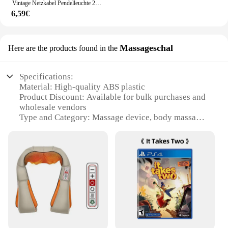
Vintage Netzkabel Pendelleuchte 2M Hanfseil Kabel E26 E27 Lampenfassung Sockel EU Stecker Schalter Industrielle Pendelleuchte
6,59€
Massageschal
Here are the products found in the
Specifications:
Material: High-quality ABS plastic
Product Discount: Available for bulk purchases and
wholesale vendors
Type and Category: Massage device, body massager
Design and Style: Ergonomic, sleek, and modern
Usage and Purpose: Relaxation, stress relief, and
muscle recovery
Typical Adaptive Scenario: Home, office, or travel
use
Shape or Size or Weight or Quantity: Compact and
lightweight, easy to carry
Performance and Property: Adjustable intensity and
speed settings
Parts and Accessories: Comes with a variety of