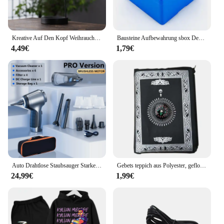
Kreative Auf Den Kopf Weihrauch Brenner Weihrauch Stick Halter Holz Runde Weihrauch Tablett Ornament Schlafzimmer Home Yoga Dekoration Handwerk
Bausteine Aufbewahrung sbox Desktop Make-up Kosmetik box platzsparende Büro Aufbewahrung sbox für Schmuck Kleinigkeiten Stift
4,49€
1,79€
Auto Drahtlose Staubsauger Starke Saug Handheld Nass Trocken Auto Vakuum Hause & Auto Dual-Use Mini Staubsauger Haushaltsgerät
Gebets teppich aus Polyester, geflochtene Matten, einfach mit Kompass bedruckt, Reisetasche, neue Art, Matte, Decke 100x60cm
24,99€
1,99€