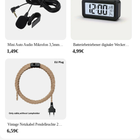
Mini Auto Audio Mikrofon 3,5mm Clip Jack Stecker Mic Stereo Profis Wired Externe Mikrofon Für Auto DVD Radio 3m Lange
Batteriebetriebener digitaler Wecker, Temperatur, Datum, mit Hintergrundbeleuchtung, Schlummer-Tischuhr, 12/24 Stunden, stumm, elektronische LCD-Uhr am Bett
1,49€
4,99€
Vintage Netzkabel Pendelleuchte 2M Hanfseil Kabel E26 E27 Lampenfassung Sockel EU Stecker Schalter Industrielle Pendelleuchte
6,59€