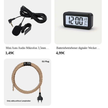
Mini Auto Audio Mikrofon 3,5mm Clip Jack Stecker Mic Stereo Profis Wired Externe Mikrofon Für Auto DVD Radio 3m Lange
Batteriebetriebener digitaler Wecker, Temperatur, Datum, mit Hintergrundbeleuchtung, Schlummer-Tischuhr, 12/24 Stunden, stumm, elektronische LCD-Uhr am Bett
1,49€
4,99€