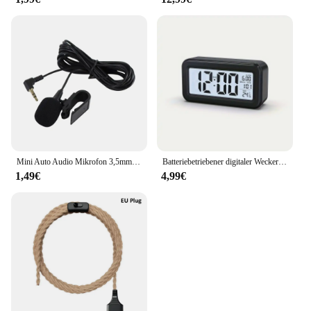
Mini Auto Audio Mikrofon 3,5mm Clip Jack Stecker Mic Stereo Profis Wired Externe Mikrofon Für Auto DVD Radio 3m Lange
Batteriebetriebener digitaler Wecker, Temperatur, Datum, mit Hintergrundbeleuchtung, Schlummer-Tischuhr, 12/24 Stunden, stumm, elektronische LCD-Uhr am Bett
1,49€
4,99€