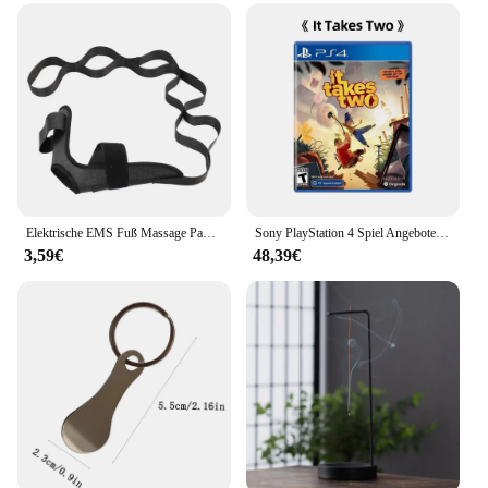
revolutionary foot massage device that is designed
to deliver unparalleled comfort and relaxation. Its
ergonomic design is crafted to cradle your feet,
providing a soothing massage experience that
targets pressure points and relieves tension. The
massage nodes are strategically placed to ensure a
comprehensive foot massage, enhancing blood
circulation and reducing muscle fatigue. Whether
you're at home or in a professional setting, this foot
massager is an excellent addition to your wellness
routine.
Elektrische EMS Fuß Massage Pad Elektrische Muskel Stimulation Fuß Massage USB Lade Tragbare Füße Akupunkturpunkte Massage Matte
Sony PlayStation 4 Spiel Angebote-Es Dauert Zwei-PS4 Spiele Physikalische Patrone
3,59€
48,39€
**Versatile and User-Friendly**
This foot massager is not just about comfort; it's
also about convenience. The included remote
control allows you to adjust the intensity and
vibration modes to suit your personal preferences.
The lightweight and compact design make it easy to
move and store, making it a perfect fit for any
space. Whether you're looking to unwind after a
long day or seeking relief from foot pain, this foot
massager is a versatile tool that caters to all your
needs.