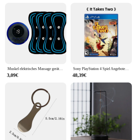
also about versatility. The set includes a variety of
attachments, allowing you to customize your
massage experience. Whether you're looking to
target deep tissue or simply enjoy a relaxing full-
body massage, the masssagegerät test zy sop leaf9
has got you covered. Its user-friendly interface
makes it easy to operate, even for those new to
massage devices. The lightweight and compact
design make it an ideal travel companion, ensuring
that you can enjoy a relaxing massage session
anywhere, anytime.
Muskel elektrisches Massage gerät 2/Stück ems Nacken massage gerät 8 Modi 19 Kraft stufen Vibrator Instrument Behandlung
Sony PlayStation 4 Spiel Angebote-Es Dauert Zwei-PS4 Spiele Physikalische Patrone
3,09€
48,39€
**For Professionals and Personal Use**
Whether you're a professional massage therapist
looking to expand your toolkit or an individual
seeking a personalized massage experience at
home, the masssagegerät test zy sop leaf9 is a
perfect choice. Its wholesale and vendor options
make it an attractive option for businesses, while its
sets for sale cater to individuals seeking a personal
massage device. The masssagegerät test zy sop
leaf9 is not just a product; it's an investment in your