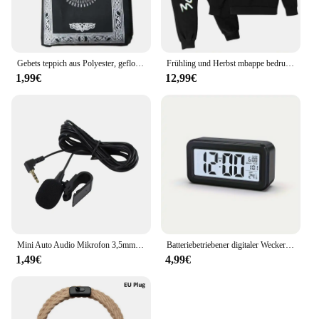
Gebets teppich aus Polyester, geflochtene Matten, einfach mit Kompass bedruckt, Reisetasche, neue Art, Matte, Decke 100x60cm
Frühling und Herbst mbappe bedruckte Kinder Hoodie Set Sweatshirt Hose 2-teiliges Sportswear Set für Jungen und Mädchen Kinder kleidung
1,99€
12,99€
Mini Auto Audio Mikrofon 3,5mm Clip Jack Stecker Mic Stereo Profis Wired Externe Mikrofon Für Auto DVD Radio 3m Lange
Batteriebetriebener digitaler Wecker, Temperatur, Datum, mit Hintergrundbeleuchtung, Schlummer-Tischuhr, 12/24 Stunden, stumm, elektronische LCD-Uhr am Bett
1,49€
4,99€