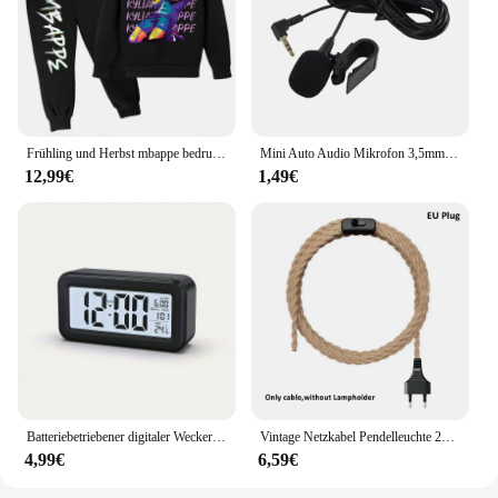
Frühling und Herbst mbappe bedruckte Kinder Hoodie Set Sweatshirt Hose 2-teiliges Sportswear Set für Jungen und Mädchen Kinder kleidung
Mini Auto Audio Mikrofon 3,5mm Clip Jack Stecker Mic Stereo Profis Wired Externe Mikrofon Für Auto DVD Radio 3m Lange
12,99€
1,49€
Batteriebetriebener digitaler Wecker, Temperatur, Datum, mit Hintergrundbeleuchtung, Schlummer-Tischuhr, 12/24 Stunden, stumm, elektronische LCD-Uhr am Bett
Vintage Netzkabel Pendelleuchte 2M Hanfseil Kabel E26 E27 Lampenfassung Sockel EU Stecker Schalter Industrielle Pendelleuchte
4,99€
6,59€