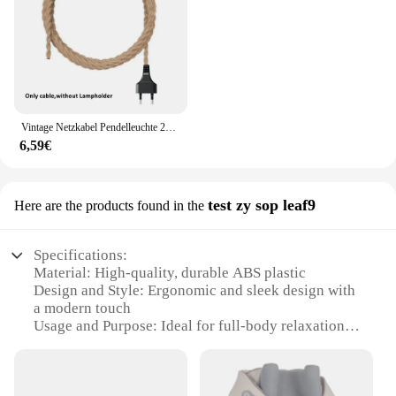
Vintage Netzkabel Pendelleuchte 2M Hanfseil Kabel E26 E27 Lampenfassung Sockel EU Stecker Schalter Industrielle Pendelleuchte
6,59€
test zy sop leaf9
Here are the products found in the
Specifications:
Material: High-quality, durable ABS plastic
Design and Style: Ergonomic and sleek design with
a modern touch
Usage and Purpose: Ideal for full-body relaxation
and muscle recovery
Performance and Property: Advanced massage
technology with variable intensity settings