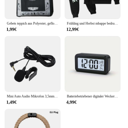
Gebets teppich aus Polyester, geflochtene Matten, einfach mit Kompass bedruckt, Reisetasche, neue Art, Matte, Decke 100x60cm
Frühling und Herbst mbappe bedruckte Kinder Hoodie Set Sweatshirt Hose 2-teiliges Sportswear Set für Jungen und Mädchen Kinder kleidung
1,99€
12,99€
Mini Auto Audio Mikrofon 3,5mm Clip Jack Stecker Mic Stereo Profis Wired Externe Mikrofon Für Auto DVD Radio 3m Lange
Batteriebetriebener digitaler Wecker, Temperatur, Datum, mit Hintergrundbeleuchtung, Schlummer-Tischuhr, 12/24 Stunden, stumm, elektronische LCD-Uhr am Bett
1,49€
4,99€