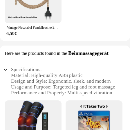
Vintage Netzkabel Pendelleuchte 2M Hanfseil Kabel E26 E27 Lampenfassung Sockel EU Stecker Schalter Industrielle Pendelleuchte
6,59€
Beinmassagegerät
Here are the products found in the
Specifications:
Material: High-quality ABS plastic
Design and Style: Ergonomic, sleek, and modern
Usage and Purpose: Targeted leg and foot massage
Performance and Property: Multi-speed vibration
settings
Shape or Size or Weight or Quantity: Compact and
lightweight for easy portability
Parts and Accessories: Includes a convenient
storage bag