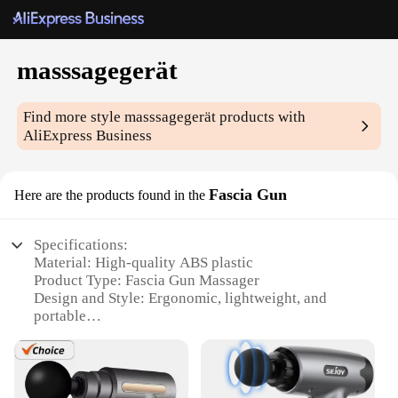
masssagegerät
Find more style
masssagegerät
products with
AliExpress Business
Fascia Gun
Here are the products found in the
Specifications:
Material: High-quality ABS plastic
Product Type: Fascia Gun Massager
Design and Style: Ergonomic, lightweight, and
portable
Usage and Purpose: Deep tissue massage, muscle
relaxation, and recovery
Performance and Property: Variable speed settings
with 6 intensity levels