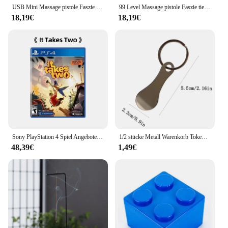
recovery and relaxation routine.
USB Mini Massage pistole Faszie Maschine Muskel entspannung vibrierende Pistole Stange Massage Fitness geräte Hals greifen Faszien pistole
99 Level Massage pistole Faszie tiefe Muskeln entspannen Körper Nacken massage gerät elektrische Fitness geräte Geräusch reduzierung männlich weiblich
18,19€
18,19€
Sony PlayStation 4 Spiel Angebote-Es Dauert Zwei-PS4 Spiele Physikalische Patrone
1/2 stücke Metall Warenkorb Tokens Trolley Token Schlüssel Ring Dekorative Schlüsselbund Mehrzweck Einkaufen Tragbare Für Home Im Freien
48,39€
1,49€