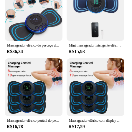
Massageador elétrico do pescoço do EMS, mini massageador, estimulador de remendo cervical traseiro, massageador mat, almofada de gel portátil, adesivos finos
Mini massageador inteligente elétrico portátil do pescoço, remendo para costas e ombro, almofada e controle remoto
R$36,34
R$15,93
Massageador elétrico portátil do pescoço, EMS, vértebra cervical, remendo de massagem para alívio da dor muscular e relaxamento do ombro
Massageador elétrico com display LCD, maca no pescoço, massageador de pulso, estimulador muscular, mini massageador portátil, alívio das dores, 8 Mode, EMS
R$16,78
R$17,59