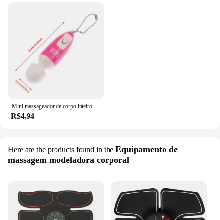
Mini massageador de corpo inteiro do anel chave eletrônico do alívio do estresse da vara da massagem portátil com botão (cor aleatória)
R$4,94
Equipamento de
Here are the products found in the
massagem modeladora corporal