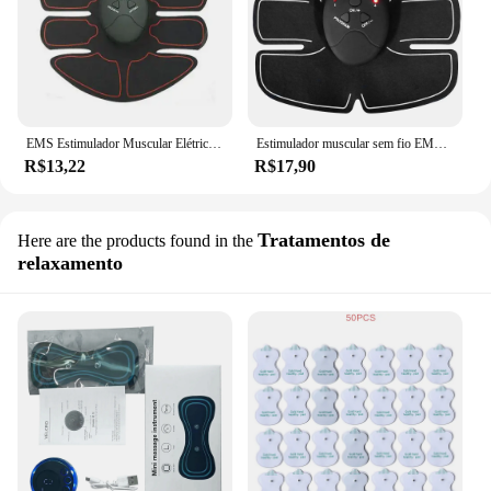
EMS Estimulador Muscular Elétrico Sem Fio, Nádegas, Treinador De Quadril, Abdominal, ABS, Fitness, Massageador De Emagrecimento Corporal
Estimulador muscular sem fio EMS elétrico, Nádegas e Hip Trainer, Exercício Abdominal ABS, Fitness Body Slimming Massager Adesivos
R$13,22
R$17,90
Tratamentos de
Here are the products found in the
relaxamento