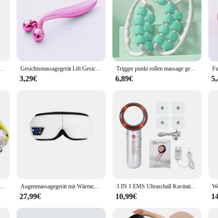
de Schönheits bar 24k elektrische Gesicht Schlankheit stange goldenen Stock straffende Haut elektrische Massage rolle
Gesichtsmassagegerät Lift Gesicht 3D-Rollenmassagegerät Dünnes Körpermassagegerät Y-förmige Massagegeräte Hautpflegewerkzeuge Nackenmassagegerät 360° drehbar
Trigger punkt rollen massage gerät für Unterarm-, Ellbogen-, Hand-, Arm-und Bein myo faszie, Tiefen gewebe selbst massage zur Schmerz linderung der Ellbogen muskulatur
3,29€
6,89€
5
assage gerät Faszie Release und Muskel massage Roller Mini Trigger Point Deep Tissue Myo fascial Release Tool Körper massage gerät
Augenmassagegerät mit Wärme, intelligente Airbag-Vibration, Augenpflege, Kompresse, Bluetooth-Augenmassage, Entspannung, Migräne, Linderung, Verbesserung des Schlafes
3 IN 1 EMS Ultraschall Kavitation Gewichtsverlust Maschine Bauch Arm Bein Ultraschall Schlanke Massage Instrument Bauch Fett Explosion
27,99€
10,99€
1