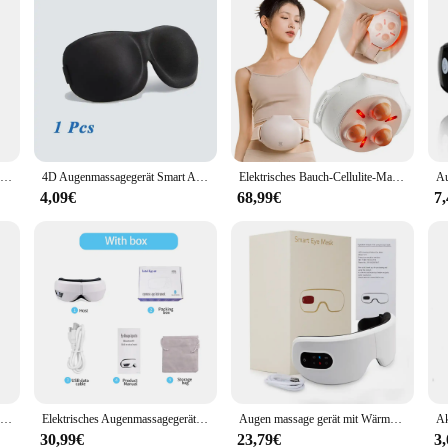
Magnetische Massage-Einlegesohlen für Fußakupressur-Therapie, Reflexzonenmassage, Entspannung, Gesundheit, Massagegerät, Fußgewölbeunterstützung, Schuhe, Sohlen für Gewichtsverlust
4D Augenmassagegerät Smart Airbag Vibration Augenpflege Instrument Heiße Kompresse Bluetooth Augenmassage Brille Müdigkeit Anti-Falten-Pflege
Elektrisches Bauch-Cellulite-Massagegerät, 3-stufiges Bian-Stein-Bauchknetinstrument, tragbares Cellulite-Massagegerät für den Bauch des Bauches am Bauches
4,09€
68,99€
7
Massagepistolenköpfe, Zubehör für Faszienpistolenkopf, vibrierende Faszienmassagepistole, auffälliger Vibrator, Pleueldurchmesser 18–19 mm
Elektrisches Augenmassagegerät 6D Smart Airbag Vibration Bluetooth Heiße Kompresse Massage Entspannen Müdigkeit Linderung Augenpflege Instrument
Augen massage gerät mit Wärme Smart Augen pflege gerät mit Musik für Migräne entspannen reduzieren Augen belastung Augenringe Augen tasche verbessern den Schlaf
30,99€
23,79€
3