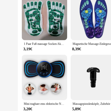
1 Paar Fuß massage Socken Akupressur Physiotherapie Reflex zonen massage Yoga Punkt Diagramm Aku punkt entlasten müde englische Illustration
3,19€
8,39€
Mini tragbare ems elektrische Nackens timulations massage gerät zur Schmerz linderung der Gebärmutter hals muskulatur
3,20€
5,89€