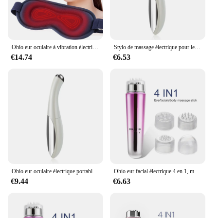
Ohio eur oculaire à vibration électrique, masque pour les yeux métropolitain, sans fil, Charleroi, fatigue oculaire, fatigue oculaire, vache noire, instituts de sommeil
Stylo de massage électrique pour les yeux, petit et portable, beauté, soins du visage et des yeux, alimentation par batterie sèche, léger et portable
€14.74
€6.53
Ohio eur oculaire électrique portable, vibration déformable, anti-âge, massage des yeux, élimination des cernes, beauté du visage, stylo de soin des yeux
Ohio eur facial électrique 4 en 1, micro vibration, beauté des yeux, pour relaxer les yeux, les cernes, les poches déformables, les poches
€9.44
€6.63