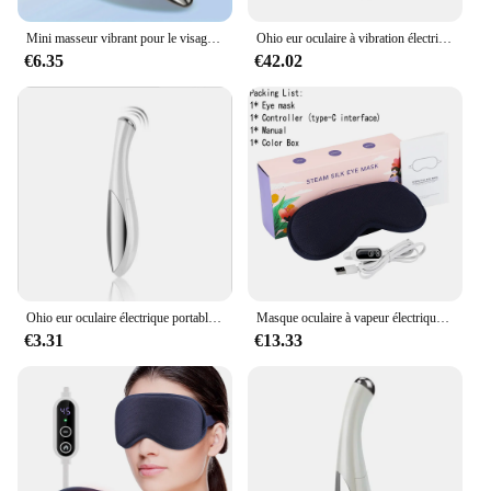
Mini masseur vibrant pour le visage et les yeux, 1 pièce, traitement, favorise la gratitude, absorption, portable, pour la maison et le voyage, outil de beauté
Ohio eur oculaire à vibration électrique, masque pour les yeux métropolitain, fatigue des yeux secs, fatigue des yeux, fatigue des cerfs et des cerfs, masque de sommeil
€6.35
€42.02
Ohio eur oculaire électrique portable, vibration déformable, anti-âge, massage des yeux, élimination des cernes, beauté du visage, stylo de soin des yeux
Masque oculaire à vapeur électrique, compresse chaude à 3 niveaux, vibration à 6 niveaux, massage 3D, température constante, synchronisation intelligente, instituts d'ombrage du sommeil
€3.31
€13.33