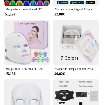
Masque facial professionnel PDT LED, 7 couleurs, thérapie par la lumière rouge, dispositif de soin de la peau, lifting, anti-déformable, machine de beauté, 2024
Masque facial anti-âge à LED pour le cou, 7 couleurs, thérapie à la lumière rouge, raffermissement de la peau, lifting, beauté légère, blanchiment à domicile
51,19€
22,88€
Masque facial LED sans fil, 7 couleurs, thérapie photon, recharge USB, anti-âge, soin de la peau, appareil de beauté
Masque de thérapie à la lumière rouge aste, soins de la peau, à usage domestique, reviede beauté, 7 couleurs, LED, visage, visage
15,18€
49,82€