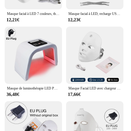
Masque facial à LED 7 couleurs, thérapie photonique, soin de la peau, outils de beauté, anti-acné, déformable
Masque facial à LED, recharge USB, 7 couleurs, thérapie photonique, soin de la peau, soin éclaircissant
12,21€
12,23€
Masque de luminothérapie LED PDT, 7 couleurs, soins de la peau, beauté, santé, dissolvant d'acné, anti-déformable
Masque Facial LED avec chargeur USB, 7 couleurs, thérapie à photons, rajeunissement de la peau, Anti-acné, suppression des rides, masque de soins pour la peau, éclaircissant
36,48€
17,66€