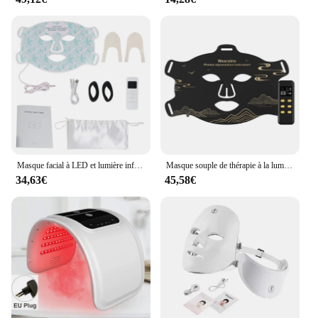
Masque facial à LED et lumière infrarouge rouge pour le cou, 8 couleurs, thérapie proche infrarouge, raffermissement de la peau du visage et du cou, blanchir, anti-rougeur
Masque souple de thérapie à la lumière LED rouge, infrarouge, silicone flexible, 4 documents, thérapie anti-âge, masque photonique avancé, nouveauté
34,63€
45,58€