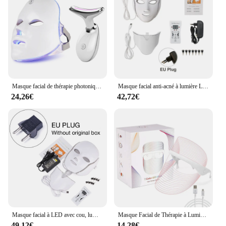
Masque facial de thérapie photonique LED, soin de la peau du visage, remodelage de la peau, masseur facial, thérapie photonique EMS, lifting du cou, beauté
Masque facial anti-acné à lumière LED, appareil de beauté, thérapie à la lumière rouge, soin de la peau, rajeunissement de la peau du cou, machine de blanchiment, 7 couleurs
24,26€
42,72€
Masque facial à LED avec cou, luminothérapie, rajeunissement de la peau, anti-acné, appareil de beauté, lifting du visage, masseur optimiste, 7 couleurs
Masque Facial de Thérapie à Lumière LED, Accessoire de 7 Couleurs, Photon, Anti-Âge, Anti-Rides, Rajeunissement, Soins de la Peau, Appareil de Beauté sans Fil
49,12€
14,28€