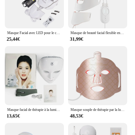
Masque Facial avec LED pour le cou, 7 couleurs, thérapie à la lumière, rajeunissement de la peau, Anti-acné, dispositif de beauté, Lifting du visage, massage ferme
Masque de beauté facial flexible en silicone, lumière LED, 7 couleurs, photon rouge, thérapie par la lumière, soins de la peau, anti-acné
25,44€
31,99€
Masque facial de thérapie à la lumière rouge pour le raffermissement de la peau, anti-âge, blanchissant, appareil de beauté à usage domestique, 7 couleurs LED
Masque souple de thérapie par la lumière LED rouge, 4 en 1, infrarouge, silicone flexible, 4 documents, thérapie par LED, anti-âge, masque photonique avancé, IPX7, nouveau
13,65€
48,53€