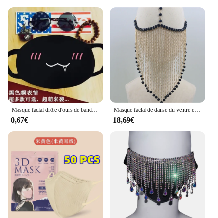
Masque facial drôle d'ours de bande dessinée, masque de gril d'anime de Kpop, lavable et réutilisable, noir
Masque facial de danse du ventre en métal fait à la main pour femmes, long pompon, pendentif gemme noire sexy, masque facial, couverture, équipement de sauna
0,67€
18,69€