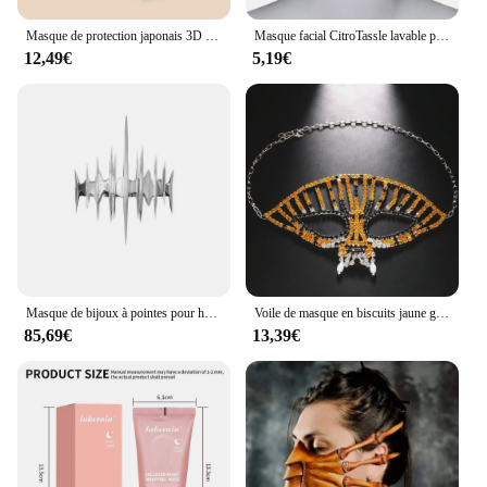
Masque de protection japonais 3D stéréoscopique pour adulte, 3 couches, petit visage, respirant, version coréenne, 6mm de large, sangle d'oreille
Masque facial CitroTassle lavable pour femmes, couvre-visage décoratif, bijoux, nouveauté, boîte de nuit, fête
12,49€
5,19€
Masque de bijoux à pointes pour hommes et femmes, sens métallique euraméricain, masque punk gothique réglable, bijoux qualifiée aux sexy
Voile de masque en biscuits jaune guépard sexy pour hommes et femmes, accessoires de masque Tim ade, costume d'Halloween, bijoux de visage en cristal Rave
85,69€
13,39€