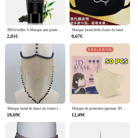
BIOréveiller A-Masque anti points noirs, soins de la peau, peel off, huile, supporter ficateur en profondeur, charbon de bois, boue noire
Masque facial drôle d'ours de bande dessinée, masque de gril d'anime de Kpop, lavable et réutilisable, noir
2,01€
0,67€
Masque facial de danse du ventre en métal fait à la main pour femmes, long pompon, pendentif gemme noire sexy, masque facial, couverture, équipement de sauna
Masque de protection japonais 3D stéréoscopique pour adulte, 3 couches, petit visage, respirant, version coréenne, 6mm de large, sangle d'oreille
18,69€
12,49€