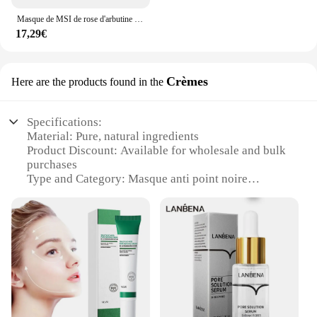
Masque de MSI de rose d'arbutine pour les soins de la peau du visage, masques hydrojelly, Peel Off, vitamine C, acide hyaluronique, masque de boue d'or 24K, poudre de bricolage, 650g
17,29€
Crèmes
Here are the products found in the
Specifications:
Material: Pure, natural ingredients
Product Discount: Available for wholesale and bulk
purchases
Type and Category: Masque anti point noire
lanbena
Design and Style: Elegant, minimalist packaging
Usage and Purpose: Specifically designed to target
dark spots and even skin tone
Typical Adaptive Scenario: Suitable for all skin
types and tones
Shape or Size or Weight or Quantity: Comes in a
convenient set for sale