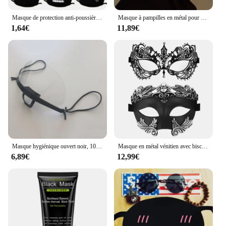
Masque de protection anti-poussière pour Kpop, masques buccaux en coton noir, masque d'anime de dessin animé, masque d'Halloween d'hiver, masque anti-pollution
Masque à pampilles en métal pour patients indiens, décoration de visage JOMasTim ade, bijoux punk, fête, bijoux de visage sexy pour femmes, cadeau de Noël
1,64€
11,89€
Masque hygiénique ouvert noir, 10 pièces, pour Protection complète du visage, camion alimentaire, maquillage, travail en plastique, Protection buccale
Masque en métal vénitien avec biscuits incrustés pour couple, mastim ade, carnaval, costume de fête d'Halloween, bijoux mystérieux, 2024
6,89€
12,99€