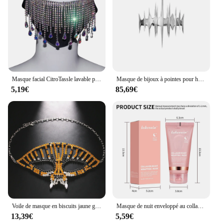
Masque facial CitroTassle lavable pour femmes, couvre-visage décoratif, bijoux, nouveauté, boîte de nuit, fête
Masque de bijoux à pointes pour hommes et femmes, sens métallique euraméricain, masque punk gothique réglable, bijoux qualifiée aux sexy
5,19€
85,69€
Voile de masque en biscuits jaune guépard sexy pour hommes et femmes, accessoires de masque Tim ade, costume d'Halloween, bijoux de visage en cristal Rave
Masque de nuit enveloppé au collagène, soin de beauté, hydratant, éclaircissant, coréen, élasticité de la peau
13,39€
5,59€