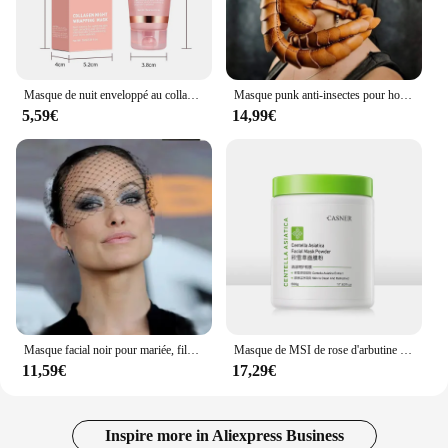
Masque de nuit enveloppé au collagène, soin de beauté, hydratant, éclaircissant, coréen, élasticité de la peau
Masque punk anti-insectes pour hommes et femmes, bijoux en latex, cadeau de fête, nouveau, 2024
5,59€
14,99€
Masque facial noir pour mariée, filet à perles en cristal, cage à oiseaux, voile charmant, élégant, accessoires pour cheveux de mariage
Masque de MSI de rose d'arbutine pour les soins de la peau du visage, masques hydrojelly, Peel Off, vitamine C, acide hyaluronique, masque de boue d'or 24K, poudre de bricolage, 650g
11,59€
17,29€
Inspire more in Aliexpress Business