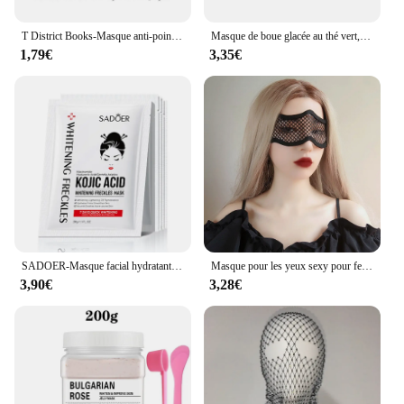
T District Books-Masque anti-points noirs, soins de la peau, peeling exexexpansif, élimination de l'acné, traitement désobFumdes pores
Masque de boue glacée au thé vert, nettoyant, hydratant, contrôle de l'huile, élimination des points noirs, applicateur, 120g, 1 pièce
1,79€
3,35€
SADOER-Masque facial hydratant et éclaircissant à l'acide kojique, produit de beauté et de soins de la peau, 5 pièces
Masque pour les yeux sexy pour femme, cosplay, Rhde promo, Halloween, mascarade, réutilisable
3,90€
3,28€