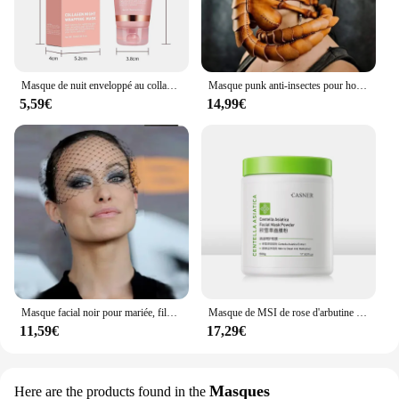
Masque de nuit enveloppé au collagène, soin de beauté, hydratant, éclaircissant, coréen, élasticité de la peau
Masque punk anti-insectes pour hommes et femmes, bijoux en latex, cadeau de fête, nouveau, 2024
5,59€
14,99€
Masque facial noir pour mariée, filet à perles en cristal, cage à oiseaux, voile charmant, élégant, accessoires pour cheveux de mariage
Masque de MSI de rose d'arbutine pour les soins de la peau du visage, masques hydrojelly, Peel Off, vitamine C, acide hyaluronique, masque de boue d'or 24K, poudre de bricolage, 650g
11,59€
17,29€
Masques
Here are the products found in the