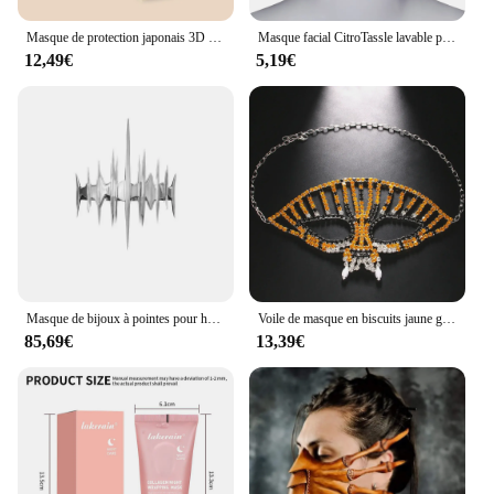
Masque de protection japonais 3D stéréoscopique pour adulte, 3 couches, petit visage, respirant, version coréenne, 6mm de large, sangle d'oreille
Masque facial CitroTassle lavable pour femmes, couvre-visage décoratif, bijoux, nouveauté, boîte de nuit, fête
12,49€
5,19€
Masque de bijoux à pointes pour hommes et femmes, sens métallique euraméricain, masque punk gothique réglable, bijoux qualifiée aux sexy
Voile de masque en biscuits jaune guépard sexy pour hommes et femmes, accessoires de masque Tim ade, costume d'Halloween, bijoux de visage en cristal Rave
85,69€
13,39€