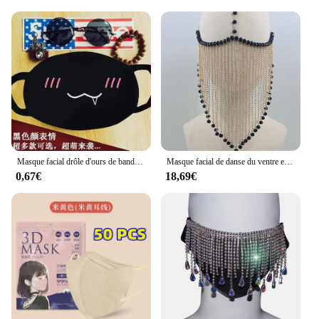
Masque facial drôle d'ours de bande dessinée, masque de gril d'anime de Kpop, lavable et réutilisable, noir
Masque facial de danse du ventre en métal fait à la main pour femmes, long pompon, pendentif gemme noire sexy, masque facial, couverture, équipement de sauna
0,67€
18,69€