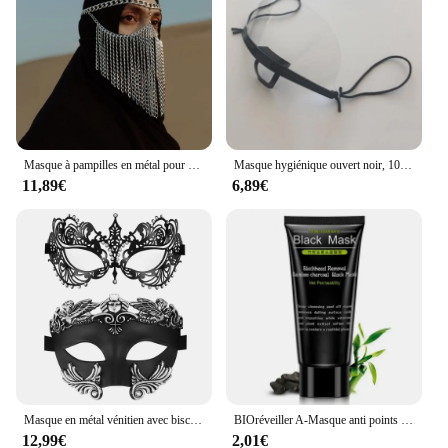
blend of performance and eco-consciousness.
Masque à pampilles en métal pour patients indiens, décoration de visage JOMasTim ade, bijoux punk, fête, bijoux de visage sexy pour femmes, cadeau de Noël
Masque hygiénique ouvert noir, 10 pièces, pour Protection complète du visage, camion alimentaire, maquillage, travail en plastique, Protection buccale
11,89€
6,89€
Masque en métal vénitien avec biscuits incrustés pour couple, mastim ade, carnaval, costume de fête d'Halloween, bijoux mystérieux, 2024
BIOréveiller A-Masque anti points noirs, soins de la peau, peel off, huile, supporter ficateur en profondeur, charbon de bois, boue noire
12,99€
2,01€