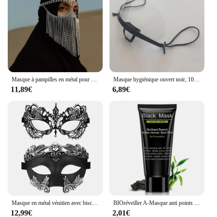
Masque à pampilles en métal pour patients indiens, décoration de visage JOMasTim ade, bijoux punk, fête, bijoux de visage sexy pour femmes, cadeau de Noël
Masque hygiénique ouvert noir, 10 pièces, pour Protection complète du visage, camion alimentaire, maquillage, travail en plastique, Protection buccale
11,89€
6,89€
Masque en métal vénitien avec biscuits incrustés pour couple, mastim ade, carnaval, costume de fête d'Halloween, bijoux mystérieux, 2024
BIOréveiller A-Masque anti points noirs, soins de la peau, peel off, huile, supporter ficateur en profondeur, charbon de bois, boue noire
12,99€
2,01€