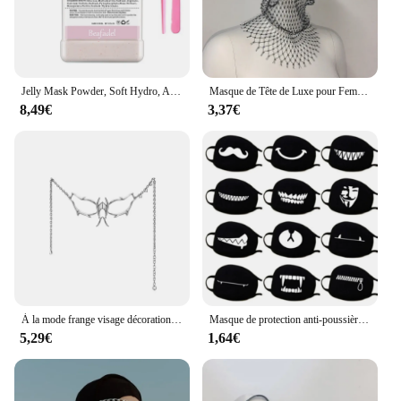
Jelly Mask Powder, Soft Hydro, Anti-Age, Brighten Moisture, Peel Off Facial, Revenizing, Crystal Curcuma, DIY Rose Mask, Skin Care, Manually
Masque de Tête de Luxe pour Femme, Écharpe de Sauna en Maille Creuse de Clip, Bijoux de Couverture du Visage, Strass Bling, Boîte de Nuit
8,49€
3,37€
À la mode frange visage décoration frange visage cyberpunks cyborgs masque de mascarade pour les festivals mascarades livraison
Masque de protection anti-poussière pour Kpop, masques buccaux en coton noir, masque d'anime de dessin animé, masque d'Halloween d'hiver, masque anti-pollution
5,29€
1,64€