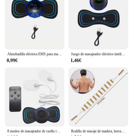
Almohadilla eléctrica EMS para masaje de pies, estera plegable para aliviar el dolor, relajación de los pies, envío directo
Juego de masajeador eléctrico inteligente para cuello, parche Cervical, 8 modos, 19 niveles de intensidad, herramientas de masaje portátiles para uso doméstico para aliviar la fatiga
0,99€
1,46€
8 modos de masajeador de cuello recargable con control remoto EMS de baja frecuencia para alivio del dolor
Rodillo de masaje de madera, herramientas de masaje de celulitis para terapia de madera, rodillo masajeador de espalda Manual de madera, cuerda para aliviar el dolor de espalda de piernas, 1 ud.