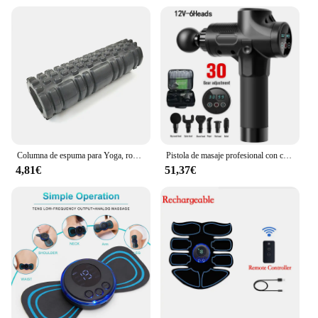
Columna de espuma para Yoga, rodillo de espuma para entrenamiento muscular, Pilates, deportes, terapia de puntos gatillo, gimnasio en casa, ejercicio
Pistola de masaje profesional con cabeza caliente y fría, percusión eléctrica, Fascia, relajación muscular de tejido, alivio del dolor, moldeador de Fitness
4,81€
51,37€