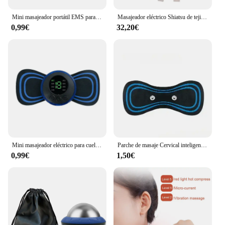
Mini masajeador portátil EMS para cuello, Camilla eléctrica para alivio del dolor muscular Cervical y relajación de hombros, Parche de masaje
Masajeador eléctrico Shiatsu de tejido profundo para cuello y hombros, masajeador de espalda con calor para aliviar el dolor, masajeador de músculos
Features:
0,99€
32,20€
**Targeted Muscle Relief**
The masajes musculares tipo de pantalla de prueba
is a game-changer in the realm of muscle massage.
Its innovative design is tailored to provide deep
tissue massage, targeting specific muscle groups for
optimal relief. Whether you're a professional
massage therapist or a fitness enthusiast seeking at-
home care, this product is your go-to solution for
achieving effective muscle relaxation. The
ergonomic design ensures comfort during use,
making it suitable for extended sessions without
causing fatigue.
Mini masajeador eléctrico para cuello y espalda, parche para cervicales, estimulador muscular para aliviar la fatiga, almohadilla, herramienta de masaje para uso doméstico
Parche de masaje Cervical inteligente EMS, masajeador eléctrico portátil para el hogar, terapia de pulso para cintura, hombro y cuello, nuevo
0,99€
1,50€
**Versatile Application**
This massage tool is not just for personal use; it's
designed for professionals too. Its robust
construction and versatile functionality make it an
excellent addition to any spa or clinic setting. The
comprehensive sets available for sale cater to
various needs, from individual tools to complete