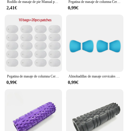
Rodillo de masaje de pie Manual portátil para espalda, mano, brazo, espalda, pie, Equiment
Pegatina de masaje de columna Cervical, versión de Carga, masajeador de cuello, relajación, alivio de la fatiga, masajeador de cabeza, fácil de llevar
2,41€
0,99€
Pegatina de masaje de columna Cervical, versión de carga, masaje de cuello, alivio de relajación, masajeador de fatiga, masajeador de cabeza fácil de llevar
Almohadillas de masaje cervicales eléctricas, Mini estimulador de masaje Cervical para cuello, almohadilla de masaje ajustable para hombros, espalda, cintura, dolores de brazos
0,99€
0,99€