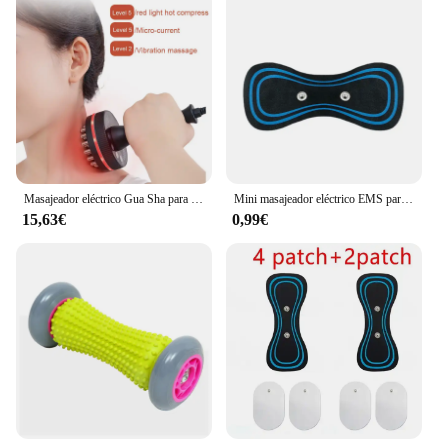
Masajeador eléctrico Gua Sha para cuerpo, herramienta para quemar grasa, raspado, adelgazamiento, meridiano, Guasha, vibración, calor infrarrojo, anticelulitis
Mini masajeador eléctrico EMS para cuello, parche estimulador de espalda y cervicales, almohadilla de Gel portátil, pegatinas delgadas
15,63€
0,99€