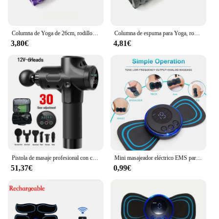
Columna de Yoga de 26cm, rodillo de espuma para gimnasio, Fitness, Pilates, ejercicio, rodillo de masaje de espalda, ladrillo de Yoga, equipo de Fitness para el hogar
Columna de espuma para Yoga, rodillo de espuma para entrenamiento muscular, Pilates, deportes, terapia de puntos gatillo, gimnasio en casa, ejercicio
3,80€
4,81€
Pistola de masaje profesional con cabeza caliente y fría, percusión eléctrica, Fascia, relajación muscular de tejido, alivio del dolor, moldeador de Fitness
Mini masajeador eléctrico EMS para cuello, parche estimulador de espalda y cervicales, almohadilla de Gel portátil, pegatinas delgadas
51,37€
0,99€