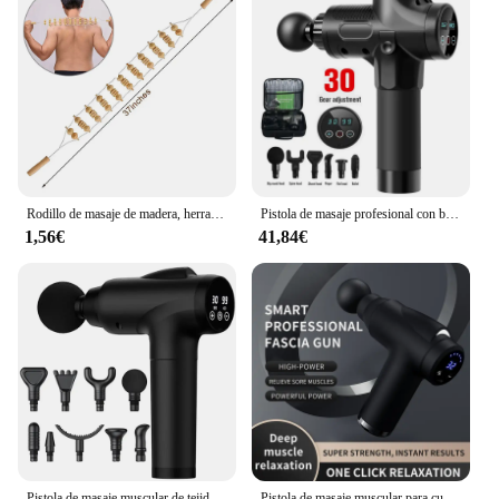
Rodillo de masaje de madera, herramientas de masaje de celulitis para terapia de madera, rodillo masajeador de espalda Manual de madera, cuerda para aliviar el dolor de espalda de piernas, 1 ud.
Pistola de masaje profesional con bolsa portátil, 12V, percusión eléctrica, Fascia, tejido, relajación muscular, alivio del dolor, moldeador de Fitness
1,56€
41,84€
Pistola de masaje muscular de tejido profundo con 30 velocidades, masajeador profesional de relajación muscular para atletas, masajeador de mano con 9 cabezales
Pistola de masaje muscular para cuello, pie, Cervical, espalda, hombros, masajeadores eléctricos, relajación corporal, tejido profundo profesional, recargable