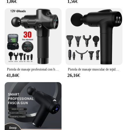
1,06€
1,56€
Pistola de masaje profesional con bolsa portátil, 12V, percusión eléctrica, Fascia, tejido, relajación muscular, alivio del dolor, moldeador de Fitness
Pistola de masaje muscular de tejido profundo con 30 velocidades, masajeador profesional de relajación muscular para atletas, masajeador de mano con 9 cabezales
41,84€
26,16€