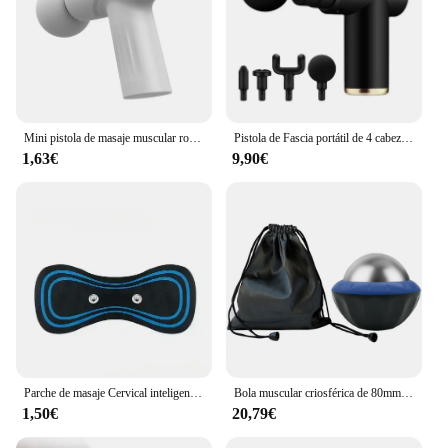
Mini pistola de masaje muscular rosa, pistola de masaje de mano de tejido profundo, pistola de terapia, pistola de Fascia, pistola de masaje, masajeadores de mano de tejido profundo
Pistola de Fascia portátil de 4 cabezales, masaje de tejido profundo, Mini equipo de masaje ligero de velocidad ajustable para todo el cuerpo
1,63€
9,90€
Parche de masaje Cervical inteligente EMS, masajeador eléctrico portátil para el hogar, terapia de pulso para cintura, hombro y cuello, nuevo
Bola muscular criosférica de 80mm, rodillo de masaje frío para alivio del frío y el calor, Bola de punto de gatillo de liberación miofascial, cuidado de la salud
1,50€
20,79€