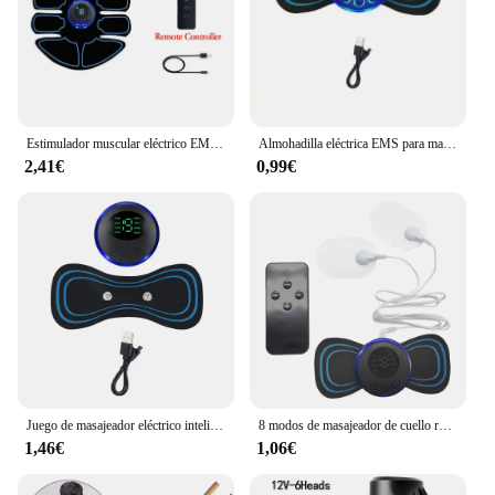
Estimulador muscular eléctrico EMS con control remoto, inalámbrico, inteligente, Fitness, entrenamiento Abdominal, masajeador de ABS, moldeador de adelgazamiento corporal
Almohadilla eléctrica EMS para masaje de pies, estera plegable para aliviar el dolor, relajación de los pies, envío directo
2,41€
0,99€
Juego de masajeador eléctrico inteligente para cuello, parche Cervical, 8 modos, 19 niveles de intensidad, herramientas de masaje portátiles para uso doméstico para aliviar la fatiga
8 modos de masajeador de cuello recargable con control remoto EMS de baja frecuencia para alivio del dolor
1,46€
1,06€