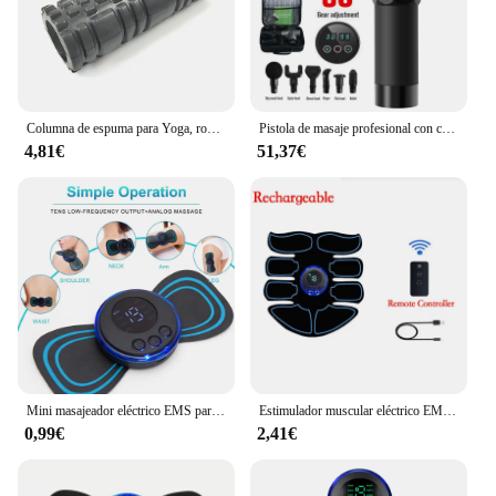
Columna de espuma para Yoga, rodillo de espuma para entrenamiento muscular, Pilates, deportes, terapia de puntos gatillo, gimnasio en casa, ejercicio
Pistola de masaje profesional con cabeza caliente y fría, percusión eléctrica, Fascia, relajación muscular de tejido, alivio del dolor, moldeador de Fitness
4,81€
51,37€
Mini masajeador eléctrico EMS para cuello, parche estimulador de espalda y cervicales, almohadilla de Gel portátil, pegatinas delgadas
Estimulador muscular eléctrico EMS con control remoto, inalámbrico, inteligente, Fitness, entrenamiento Abdominal, masajeador de ABS, moldeador de adelgazamiento corporal
0,99€
2,41€