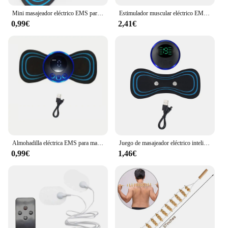
Mini masajeador eléctrico EMS para cuello, parche estimulador de espalda y cervicales, almohadilla de Gel portátil, pegatinas delgadas
Estimulador muscular eléctrico EMS con control remoto, inalámbrico, inteligente, Fitness, entrenamiento Abdominal, masajeador de ABS, moldeador de adelgazamiento corporal
0,99€
2,41€
Almohadilla eléctrica EMS para masaje de pies, estera plegable para aliviar el dolor, relajación de los pies, envío directo
Juego de masajeador eléctrico inteligente para cuello, parche Cervical, 8 modos, 19 niveles de intensidad, herramientas de masaje portátiles para uso doméstico para aliviar la fatiga
0,99€
1,46€