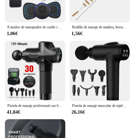
8 modos de masajeador de cuello recargable con control remoto EMS de baja frecuencia para alivio del dolor
Rodillo de masaje de madera, herramientas de masaje de celulitis para terapia de madera, rodillo masajeador de espalda Manual de madera, cuerda para aliviar el dolor de espalda de piernas, 1 ud.
1,06€
1,56€
Pistola de masaje profesional con bolsa portátil, 12V, percusión eléctrica, Fascia, tejido, relajación muscular, alivio del dolor, moldeador de Fitness
Pistola de masaje muscular de tejido profundo con 30 velocidades, masajeador profesional de relajación muscular para atletas, masajeador de mano con 9 cabezales
41,84€
26,16€