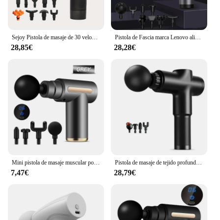
Sejoy Pistola de masaje de 30 velocidades, masajeador de percusión, pistola de Fascia, vibración muscular de tejido profundo, relajación
Pistola de Fascia marca Lenovo alivia profundamente el dolor muscular equipo de Fitness y relajación pantalla táctil LED 8 regalos de cabeza de masaje
28,85€
28,28€
Mini pistola de masaje muscular portátil, dispositivo compacto y silencioso, relajación muscular, vibración, Fitness
Pistola de masaje de tejido profundo, masajeador muscular Facial portátil, pistola de masaje para espalda, cuello, cuerpo, alivio del dolor muscular
7,47€
28,79€