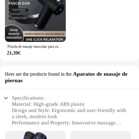
Pistola de masaje muscular para cuello, pie, Cervical, espalda, hombros, masajeadores eléctricos, relajación corporal, tejido profundo profesional, recargable
21,39€
Aparatos de masaje de
Here are the products found in the
piernas
Specifications:
Material: High-grade ABS plastic
Design and Style: Ergonomic and user-friendly with
a sleek, modern look
Performance and Property: Innovative massage
nodes for deep tissue relief
Usage and Purpose: Ideal for targeted leg and