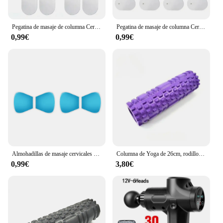
Pegatina de masaje de columna Cervical, versión de Carga, masajeador de cuello, relajación, alivio de la fatiga, masajeador de cabeza, fácil de llevar
Pegatina de masaje de columna Cervical, versión de carga, masaje de cuello, alivio de relajación, masajeador de fatiga, masajeador de cabeza fácil de llevar
0,99€
0,99€
Almohadillas de masaje cervicales eléctricas, Mini estimulador de masaje Cervical para cuello, almohadilla de masaje ajustable para hombros, espalda, cintura, dolores de brazos
Columna de Yoga de 26cm, rodillo de espuma para gimnasio, Fitness, Pilates, ejercicio, rodillo de masaje de espalda, ladrillo de Yoga, equipo de Fitness para el hogar
0,99€
3,80€