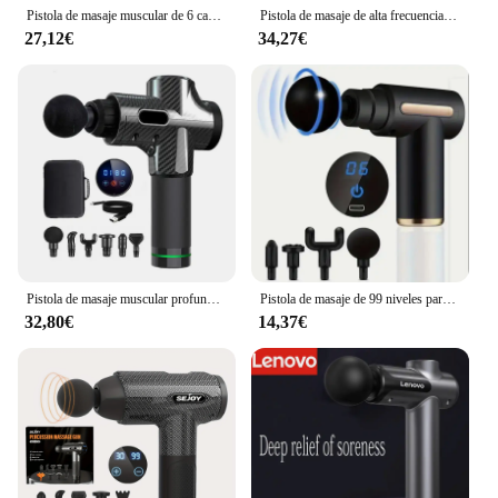
Pistola de masaje muscular de 6 cabezales para hombres y mujeres, masajeador de pistola para aliviar el dolor de cuerpo completo, Fascia, cabeza de cuello y espalda
Pistola de masaje de alta frecuencia, masajeador eléctrico de relajación corporal, muscular, con bolsa portátil para fitness
27,12€
34,27€
Pistola de masaje muscular profundo, masajeador eléctrico de percusión para cuerpo, cuello, espalda, pierna, herramienta de Fitness, 30 niveles
Pistola de masaje de 99 niveles para Fascia, equipo de Fitness eléctrico para relajación muscular profunda, cuerpo, cuello, reducción de ruido, hombre y mujer
32,80€
14,37€