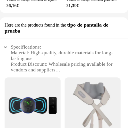
26,16€
21,39€
tipo de pantalla de
Here are the products found in the
prueba
Specifications:
Material: High-quality, durable materials for long-
lasting use
Product Discount: Wholesale pricing available for
vendors and suppliers
Type and Category: Muscle massage tools designed
for targeted relief
Design and Style: Ergonomic and user-friendly
design for comfort and ease of use
Usage and Purpose: Ideal for self-massage or
professional use in spas and clinics
Performance and Property: Advanced technology
for deep tissue massage
Parts and Accessories: Comprehensive sets
available for sale