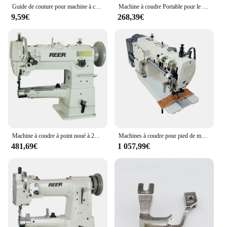
Guide de couture pour machine à coudre industrielle, pied-de-biche de poche
Machine à coudre Portable pour le cuir, avec bras de couture en Zigzag, résistante, 7 pouces
9,59€
268,39€
Machine à coudre à point noué à 244 intervalles, pied de marche au lit, (demandez-nous pour une expédition bon marché)
Machines à coudre pour pied de marche, alimentation par ordinateur, 0303
481,69€
1 057,99€