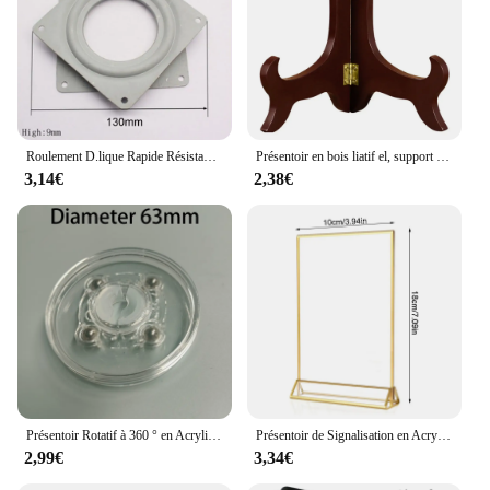
Roulement D.lique Rapide Résistant à 360 °, Plaque de Roulement Colorable à Comcussion Rotative, pour Table de Bureau
Présentoir en bois liatif el, support de plaque pliable pour table de mariage, étagère de rangement pour cadre photo, décoration de la maison, 4 ", 5", 6/7"
3,14€
2,38€
Présentoir Rotatif à 360 ° en Acrylique Coloré, Base Ronde Transparente, Assiettes de Décoration de Bijoux Paresseux, Quincaillerie de Meubles
Présentoir de Signalisation en Acrylique Transparent, Polyvalent, Double Face, Cadre localité, Plaque d'Immatriculation de Mariage, Carte de Menu T1
2,99€
3,34€