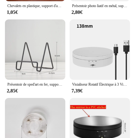
Chevalets en plastique, support d'assiette, cadre Photo de mariage, présentoir de plat, support de piédestal, décoration de la maison
Présentoir photo liatif en métal, support de plaque, cadre de gestion d'affichage, plaque décorative, arts de la salle de bains, 1PC
1,05€
2,80€
Présentoir de sped'art en fer, support de rangement sur piédestal, assiette T1, bol, cadre photo, livre photo, ornements
Visialiseur Rotatif Électrique à 3 Vitesses, Régulation Colorable à 360 °, Charge USB, Présentoir pour Prise de Vue Vidéo, Accessoire, Bijoux, Chaussures
2,85€
7,39€