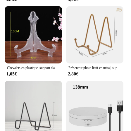
Chevalets en plastique, support d'assiette, cadre Photo de mariage, présentoir de plat, support de piédestal, décoration de la maison
Présentoir photo liatif en métal, support de plaque, cadre de gestion d'affichage, plaque décorative, arts de la salle de bains, 1PC
1,05€
2,80€