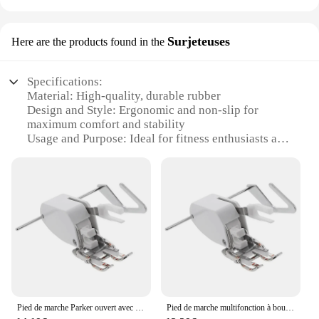
Surjeteuses
Here are the products found in the
Specifications:
Material: High-quality, durable rubber
Design and Style: Ergonomic and non-slip for
maximum comfort and stability
Usage and Purpose: Ideal for fitness enthusiasts and
athletes seeking balance and stability
Performance and Property: Enhanced grip and
support for various exercises
Shape and Size: Compact and lightweight for easy
portability
Quantity: Available in sets for enhanced workout
routines
Features:
**Enhanced Performance and Stability**
The marche pied Surjeteuses are designed to elevate
Pied de marche Parker ouvert avec guide réglable, convient aux machines à coudre à tige basse, Brother, Janome, Singer et plus encore
Pied de marche multifonction à bout ouvert avec Guide réglable, convient aux Machines à coudre à tige basse-Brother, Janome, Singer, etc.
your fitness routine, providing an unparalleled level