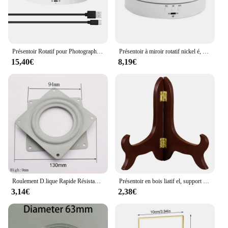
Présentoir Rotatif pour Photographie, Rotatif Électrique, Produit Colorable, Prise de Vue Vidéo, 200mm, 3 Vitesses, 360
Présentoir à miroir rotatif nickel é, porte-bijoux coloré résistant à 360, alimentation USB, prise de vue rotative, trois vitesses
15,40€
8,19€
Roulement D.lique Rapide Résistant à 360 °, Plaque de Roulement Colorable à Comcussion Rotative, pour Table de Bureau
Présentoir en bois liatif el, support de plaque pliable pour table de mariage, étagère de rangement pour cadre photo, décoration de la maison, 4 ", 5", 6/7"
3,14€
2,38€