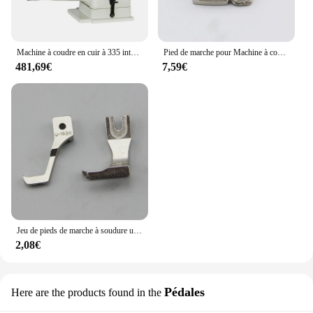
Machine à coudre en cuir à 335 intervalles, bras, pied, (demandez-nous pour une expédition bon marché)
Pied de marche pour Machine à coudre industrielle, U192 U193, pieds presseurs synchronisés, Highlead typique GC0302 0303 0318 6-5 DU-141
481,69€
7,59€
Jeu de pieds de marche à soudure unique, adapté à la Machine à coudre DY DY-337 typique GC0302 0618 Juki DU-141 DU-1181 conseillé 205RB, U192L + U193K
2,08€
Pédales
Here are the products found in the