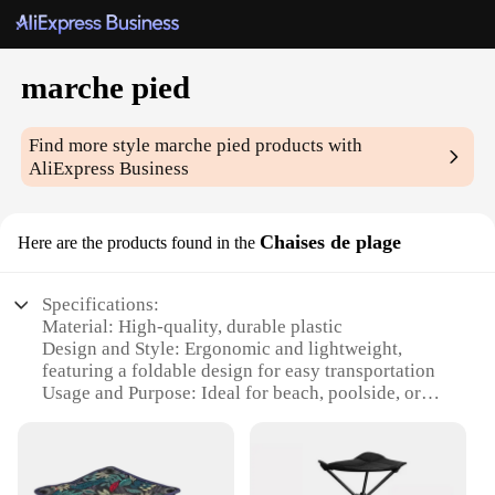
marche pied
Find more style
marche pied
products with
AliExpress Business
Chaises de plage
Here are the products found in the
Specifications:
Material: High-quality, durable plastic
Design and Style: Ergonomic and lightweight,
featuring a foldable design for easy transportation
Usage and Purpose: Ideal for beach, poolside, or
park relaxation
Performance and Property: Strong load capacity,
ensuring stability and comfort
Parts and Accessories: Comes with a set of four