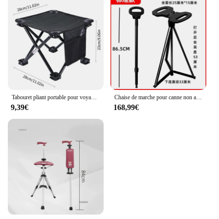
Tabouret pliant portable pour voyage en plein air, chaise pliable, marche, randonnée, pêche, plage, camping
Chaise de marche pour canne non ald-canne pliante en titane, banc de béquille avec tabouret pour le titane peut s'asseoir légèrement.
9,39€
168,99€