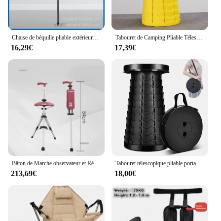
Chaise de béquille pliable extérieure, tabouret de béquille d'aide à la marche, canne d'alpinisme légère, vente en gros
Tabouret de Camping Pliable Télescopique, Chaise Portable, Simple et Rétractable
16,29€
17,39€
Bâton de Marche observateur et Rétractable Multifonctionnel, Tabouret de Béquille avec Siège, Chaise C
Tabouret télescopique pliable portable, tabouret pliable robuste, capacité de charge de 400, tabouret de camping rétractable artériel pour la randonnée
213,69€
18,00€