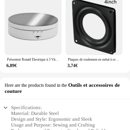
Présentoir Rotatif Électrique à 3 Vitesses, Miroir Résistant à 360, Porte-Bijoux Coloré, Batterie/Alimentation USB pour Prise de Vue Photographique
Plaques de roulement en métal à roulement rotatif, matériel de meubles debout, présentoir coloré, Leuven, 3 ", 4/6", 360
6,89€
3,74€
Outils et accessoires de
Here are the products found in the
couture
Specifications:
Material: Durable Steel
Design and Style: Ergonomic and Sleek
Usage and Purpose: Sewing and Crafting