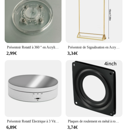
Présentoir Rotatif à 360 ° en Acrylique Coloré, Base Ronde Transparente, Assiettes de Décoration de Bijoux Paresseux, Quincaillerie de Meubles
Présentoir de Signalisation en Acrylique Transparent, Polyvalent, Double Face, Cadre localité, Plaque d'Immatriculation de Mariage, Carte de Menu T1
2,99€
3,34€
Présentoir Rotatif Électrique à 3 Vitesses, Miroir Résistant à 360, Porte-Bijoux Coloré, Batterie/Alimentation USB pour Prise de Vue Photographique
Plaques de roulement en métal à roulement rotatif, matériel de meubles debout, présentoir coloré, Leuven, 3 ", 4/6", 360
6,89€
3,74€