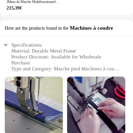
Bâton de Marche Multifonctionnel Rétractable observateur, Tabouret de Béquille avec Siège, Chaise K
215,39€
Machines à coudre
Here are the products found in the
Specifications:
Material: Durable Metal Frame
Product Discount: Available for Wholesale
Purchase
Type and Category: Marche pied Machines à coudre
Design and Style: Ergonomic and User-Friendly
Usage and Purpose: Ideal for Sewing Professionals
and Hobbyists
Typical Adaptive Scenario: Home, Office,
Workshop
Shape or Size or Weight or Quantity: Compact and
Portable Design
Performance and Property: Efficient Stitching with
Precision