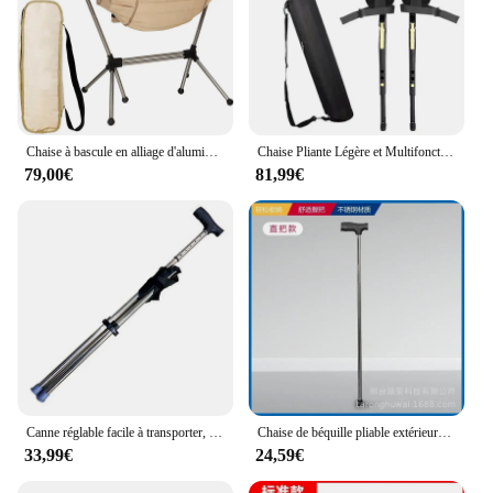
Chaise à bascule en alliage d'aluminium, pratique, pliante, rotative à 180 degrés, loisirs de plein air, camping
Chaise Pliante Légère et Multifonctionnelle pour Voyage et Pêche, Tabouret Existant, Portable, Extérieur
79,00€
81,99€
Canne réglable facile à transporter, tabouret portable, chaise pliante, poignée coordonnante, anciers de marche super léger pour la marche en plein air
Chaise de béquille pliable extérieure, tabouret de béquille d'aide à la marche, canne d'alpinisme légère, vente en gros
33,99€
24,59€