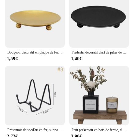
Bougeoir décoratif en plaque de fer, pilier en fer, piédestal pour avertir ci-après les spa, fête d'anniversaire, 7 cm, 9 cm, 11cm
Piédestal décoratif d'art de pilier de bougeoir de plaque de fer, fête de mariage, festival de spa, cadeau d'art, décorations à la maison, 1pc
1,59€
1,40€
Présentoir de sped'art en fer, support de rangement sur piédestal, assiette T1, bol, cadre photo, livre photo, ornements
Petit présentoir en bois de ferme, décoration d'intérieur, piédestal de Regina, porte-vaisselle de cuisine, comptoir de vanité, évier
2,72€
3,90€