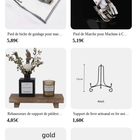
Pied de biche de guidage pour machine à coudre Brother SINGER Janome, accessoires de couture bricolage, même rajeunissement, # SA140 W
Pied de Marche pour Machine à Coudre SAknit, Tige Basse de 7mm, 1 Pièce, Nouveauté
5,89€
5,19€
Rehausseurs de support de piédestal en bois pour décor de ferme, petite colonne montante en bois, support de Regina, pied pour bougie, compteur de maison, 8.6 po
Support de livre artisanal en fer noir, piédestal photo, bol, plaque de cadre photo, présentoir T1, supports de rangement, bricolage, 1 pièce
4,05€
1,60€