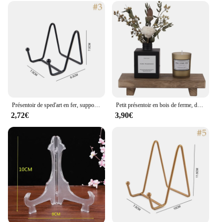
various workout scenarios, from home gyms to
professional fitness centers. The ease of use and
compatibility with a variety of exercises make them
a valuable asset for anyone looking to enhance their
fitness routine. The marche pied Pédales are not just
equipment; they are a tool that can help you achieve
your fitness goals with confidence and stability.
Présentoir de sped'art en fer, support de rangement sur piédestal, assiette T1, bol, cadre photo, livre photo, ornements
Petit présentoir en bois de ferme, décoration d'intérieur, piédestal de Regina, porte-vaisselle de cuisine, comptoir de vanité, évier
2,72€
3,90€