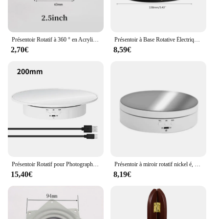
Présentoir Rotatif à 360 ° en Acrylique Colorable, Base Ronde Transparente, Décor de Bijoux Lazy Susan, Plaques de Comcussion, Quincaillerie de Meubles
Présentoir à Base Rotative Électrique, 3 Vitesses, Résistant à 360, Porte-Bijoux Coloré, USB, Batterie, 62
2,70€
8,59€
Présentoir Rotatif pour Photographie, Rotatif Électrique, Produit Colorable, Prise de Vue Vidéo, 200mm, 3 Vitesses, 360
Présentoir à miroir rotatif nickel é, porte-bijoux coloré résistant à 360, alimentation USB, prise de vue rotative, trois vitesses
15,40€
8,19€