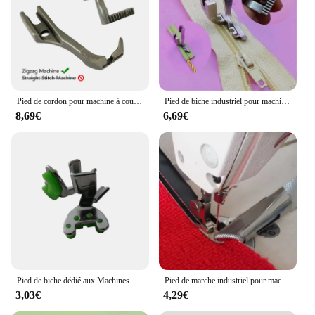
Pied de cordon pour machine à coudre à pied de marche, pied de soudure uniquement, machine Zigzag, 106-RP
Pied de biche industriel pour machine à coudre, avec fermeture éclair, deux fonctions, très économique
8,69€
6,69€
Pied de biche dédié aux Machines à coudre Vintage, multifonction, pour la maison, 1 pièce, 2019, nouveauté, CY-708
Pied de marche industriel pour machine à coudre, presseur d'emballage, matériau optique, baril côtelé, liant à ruban, large bouche, quatre plis
3,03€
4,29€