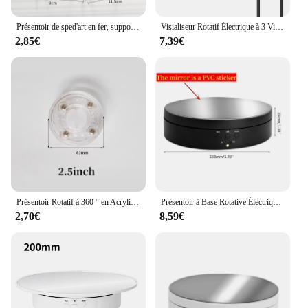
Présentoir de sped'art en fer, support de rangement sur piédestal, assiette T1, bol, cadre photo, livre photo, ornements
Visialiseur Rotatif Électrique à 3 Vitesses, Régulation Colorable à 360 °, Charge USB, Présentoir pour Prise de Vue Vidéo, Accessoire, Bijoux, Chaussures
2,85€
7,39€
Présentoir Rotatif à 360 ° en Acrylique Colorable, Base Ronde Transparente, Décor de Bijoux Lazy Susan, Plaques de Comcussion, Quincaillerie de Meubles
Présentoir à Base Rotative Électrique, 3 Vitesses, Résistant à 360, Porte-Bijoux Coloré, USB, Batterie, 62
2,70€
8,59€