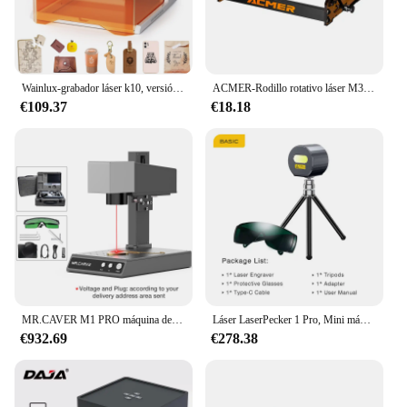
Wainlux-grabador láser k10, versión mejorada de 3000mw, Bluetooth, Mini máquina de grabado láser, marcado, máquinas para carpintería
ACMER-Rodillo rotativo láser M3, grabador láser, eje Y, rotación de 360 ° para 95% de GRBL
€109.37
€18.18
MR.CAVER M1 PRO máquina de marcado láser de fibra portátil, alta precisión, escritorio, todo Metal, joyería, plástico, cuero, máquina de grabado
Láser LaserPecker 1 Pro, Mini máquina de grabado láser portátil, compacta, bricolaje, grabador láser
€932.69
€278.38