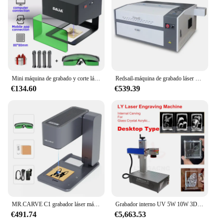
Mini máquina de grabado y corte láser DJ6, impresora láser de 3W para madera, cuero y vidrio, bricolaje
Redsail-máquina de grabado láser de escritorio, CorelLaser, bomba de agua, mesa de panal, 60W, 500x300mm, M3050
€134.60
€539.39
MR.CARVE C1 grabador láser máquina de grabado láser portátil para aplicación móvil Windows Mac grabar hojas madera plástico pintado Metal
Grabador interno UV 5W 10W 3D para cristal acrílico rayos ultravioleta luz fría púrpura máquina de marcado láser refrigeración por agua
€491.74
€5,663.53