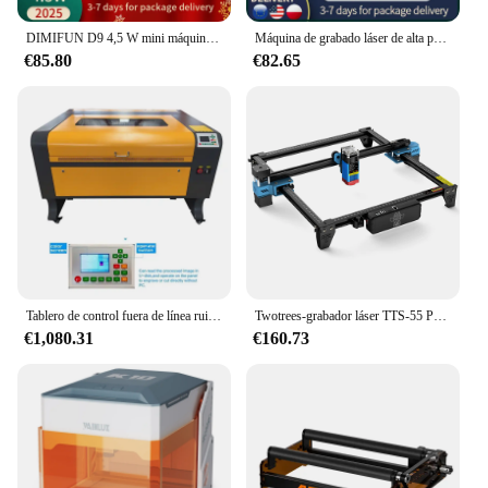
DIMIFUN D9 4,5 W mini máquina herramienta portátil de corte y grabado láser, punto comprimido de precisión de 0,06mm, área de trabajo 130*130mm
Máquina de grabado láser de alta precisión de 30W para carpintería y grabador láser de grabado de tablones
€85.80
€82.65
Tablero de control fuera de línea ruida 6090 100w, máquina de grabado láser de línea especial de Rusia
Twotrees-grabador láser TTS-55 Pro, máquina de grabado láser con pantalla táctil, 40W, luz azul, Cnc
€1,080.31
€160.73