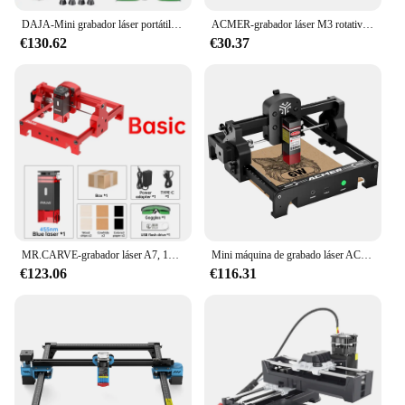
DAJA-Mini grabador láser portátil, máquina de bricolaje, Bluetooth, Etiqueta de perro pintada, papel, cuero, madera, plástico, logotipo, máquina CNC
ACMER-grabador láser M3 rotativo para objetos cilíndricos, herramientas de eje de grabado giratorio de 360 ° para ORTUR XTOOL ATOMSTACK
€130.62
€30.37
MR.CARVE-grabador láser A7, 10W, Mini máquina de grabado CNC portátil con Bluetooth, impresión de marca, todos los materiales, corte de madera y acrílico
Mini máquina de grabado láser ACMER S1 6W, máquina de marcado CNC, máquina de corte y grabado láser pequeña portátil de 6000mw, área de grabado de 130x130mm
€123.06
€116.31