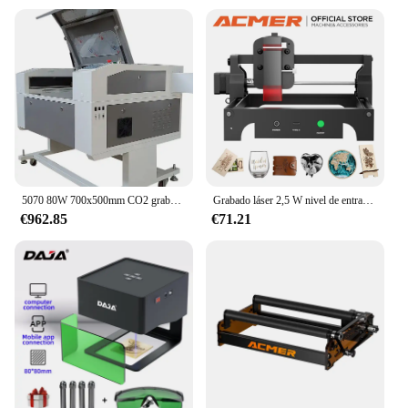
5070 80W 700x500mm CO2 grabador láser máquina de grabado Ruida 6445 CW-3000 enfriador
Grabado láser 2,5 W nivel de entrada cortador láser portátil para principiantes máquina de grabado de trabajo de madera acrílica CNC de alta precisión
€962.85
€71.21