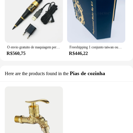
O envio gratuito de maquiagem permanente dragão dourado máquina tatuagem kits taiwan original maquiagem permanente
Freeshipping 1 conjunto taiwan ouro maquiagem permanente dragão tatuagem máquina sobrancelha lábio kits de tatuagem cosméticos
R$560,75
R$446,22
Pias de cozinha
Here are the products found in the