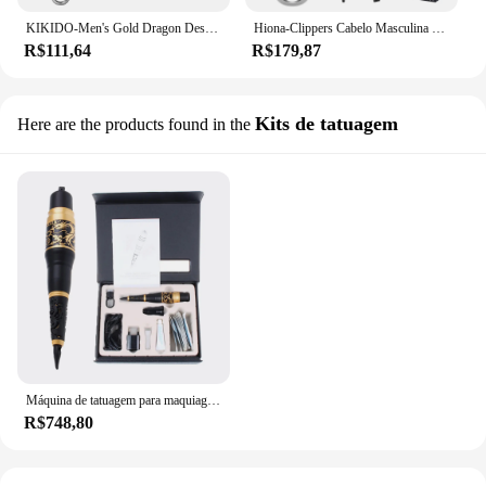
KIKIDO-Men's Gold Dragon Design Electric Hair Clippers, Máquina de corte do cabelo, barbeiro profissional HairTrimmer, lâmina de barbear, KK-808
Hiona-Clippers Cabelo Masculina De Luxo, Projeto Dragão De Ouro, Máquina Elétrica De Corte De Cabelo, Barbeiro Profissional Aparador De Cabelo, Navalha De Barbear
R$111,64
R$179,87
Kits de tatuagem
Here are the products found in the
Máquina de tatuagem para maquiagem permanente, sobrancelha, delineador, lábio, Kits cosméticos, Taiwan ouro, profissional, Taiwan, 1 conjunto
R$748,80