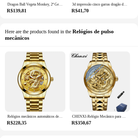
Dragon Ball Vegeta Monkey, 2ª Geração Gorila, Super Large, Ouro, Edição Theater, Handmade Modelo
3d impressão cinco garras dragão dourado, dragão chinês, corpo inteiro, articulações móveis, para tanque de peixes, computador de escritório, decoração de desktop
R$139,81
R$41,70
Relógios de pulso
Here are the products found in the
mecânicos
Relógios mecânicos automáticos de luxo para homens, Relógio Dragão Dourado, Relógio Masculino, Impermeável, Presente Original, Marca Top
CHENXI-Relógio Mecânico para Homens, Estampa Dragão em Relevo 3D, Aço Inoxidável, Automático, Cultura e Arte Chinesa, Ouro, 8899
R$228,35
R$350,67