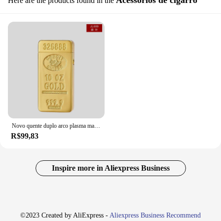
Acessórios de cigarro
Here are the products found in the
Novo quente duplo arco plasma mais leve ouro tijolo dragão eletrônico duplo arco isqueiros laser escultura usb recarregável lighter tt mais leve
R$99,83
Inspire more in Aliexpress Business
©2023 Created by AliExpress -
Aliexpress Business Recommend