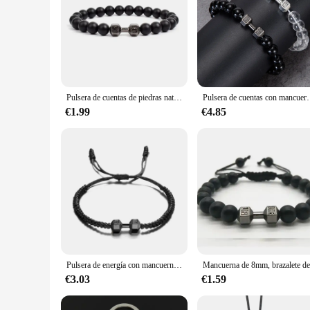
Pulsera de cuentas de piedras naturales para hombre y mujer, joyería hecha a mano, regalo de San Valentín, a la moda
Pulsera de cuentas con mancuernas de piedra Natural para hombre, brazal
€1.99
€4.85
Pulsera de energía con mancuernas para hombre, brazalete de cuerda trenzada hecho a mano, joyería de amistad para Fitness y gimnasio
€3.03
€1.59