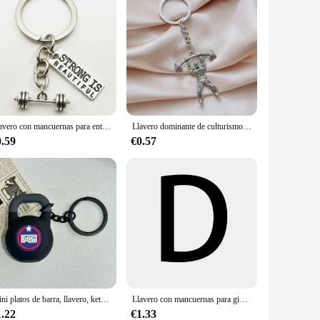
Llavero con mancuernas para entrenador, accesorios de moda, 25LBS, Mini llavero con mancuernas, nunca te rindas, regalo de encanto, recuerdo, 2020
Llavero dominante de culturismo para hombres, colgante de aleación para levantamiento de pesas, boxeo, Gimnasio Deportivo, regalo pequeño
0.59
€0.57
Mini platos de barra, llavero, kettlebells, simulación creativa de mancuernas, llavero, tazas de agua, bolso, colgante de la serie Fitness
Llavero con mancuernas para gimnasio, accesorio con letras para Fitness y deporte, regalo creativo para culturismo, YSK-27
1.22
€1.33