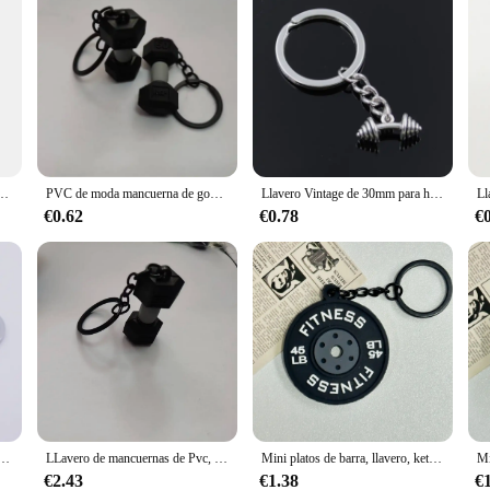
 colgante de mancuerna de barra de 45 LB, llavero de tendencia de moda, regalo de joyería deportiva para gimnasio de Fitness
PVC de moda mancuerna de goma suave mancuerna equipo de Fitness colgante llavero joyería personalizada al por mayor
Llavero Vintage de 30mm para hombre, cadena de soporte de Metal, mancuerna, 8x8x23mm, Color plateado, regalo colgante
€0.62
€0.78
€
rnas, accesorio de moda para Fitness, regalo de diseñador
LLavero de mancuernas de Pvc, colgante de goma suave, equipo deportivo y de Fitness, hervidor de bolsa
Mini platos de barra, llavero, kettlebells, simulación creativa de mancuernas, llavero, tazas de agua, bolso, colgante de la serie Fitness
€2.43
€1.38
€