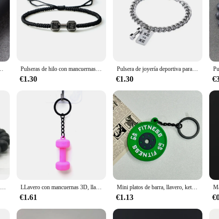
ete de cuentas negras para Fitness, pulsera de oración de la vida, joyería para hombres, 2 unids/set
Pulseras de hilo con mancuernas para hombre y mujer, pulseras ajustables con nudo trenzado hecho a mano, joyería energética para Fitness, regalos para parejas
Pulsera de joyería deportiva para hombre, pulseras con dijes de mancuernas para gimnasio y Fitness para mujer, barra de culturismo, cadena de acero de titanio
€1.30
€1.30
€
Mancuerna de 8mm, brazalete de cuentas de ágata multicolor Bohemia, Chakra, Reiki, Buda, Yoga, brazaletes de piedra volcánica ajustables y elásticos yg3f
LLavero con mancuernas 3D, llavero deportivo, bonito llavero para mujer, llavero creativo, llaveros para hombre, dije para bolso
Mini platos de barra, llavero, kettlebells, simulación creativa de mancuernas, llavero, bolsa, dije, tazas de agua, colgante de la serie Fitness
€1.61
€1.13
€