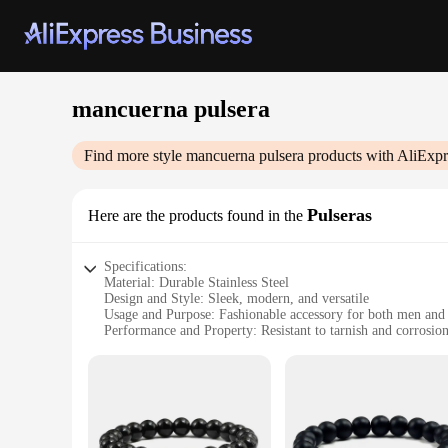
mancuerna pulsera
Find more style
mancuerna pulsera
products with AliExpr
Pulseras
Here are the products found in the
Specifications:
Material: Durable Stainless Steel
Design and Style: Sleek, modern, and versatile
Usage and Purpose: Fashionable accessory for both men an
Performance and Property: Resistant to tarnish and corrosio
Parts and Accessories: Comes with a secure clasp for easy w
Applicable People: Ideal for those who appreciate stylish, fu
Features:
**Unmatched Quality and Style**
The mancuerna pulsera is not just a piece of jewelry; it's a s
design makes it a versatile accessory that can be paired with