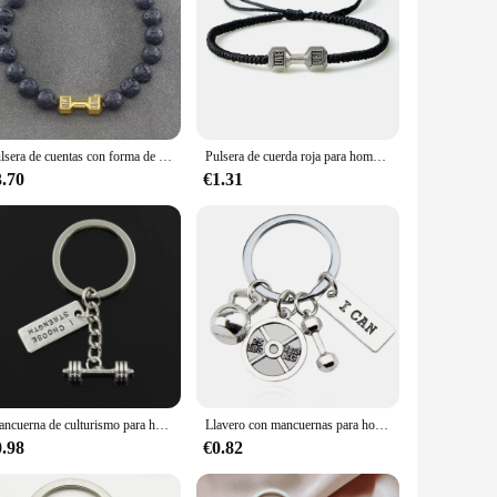
Pulsera de cuentas con forma de mancuernas para hombre, brazalete de piedra de ágata india, ideal para regalo de joyería
Pulsera de cuerda roja para hombre y mujer, brazalete con mancuernas a la moda, joyería de muñeca para gimnasio, Fitness, energía
3.70
€1.31
Mancuerna de culturismo para hombre, colgantes de fuerza fuerte, WillPower, llavero de coche hecho a mano, joyería para regalo
Llavero con mancuernas para hombre, accesorio deportivo de fuerza, con palabras, para gimnasio, Crossfit, regalo
0.98
€0.82