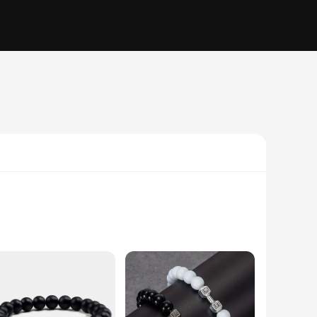
 is designed to withstand the test of time. Its sleek, modern
cure fit, giving you peace of mind while you wear it.