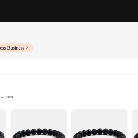
ess Business
d women
n
ear
nctional jewelry
tatement of style and quality. Crafted from premium stainless steel, this bracelet
 any outfit, from casual to formal wear. The bracelet's sturdy clasp ensures a se