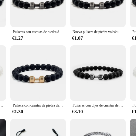
eryday look or to make a bold statement at a special event, the mancuerna pulse
joy the benefits of this stylish bracelet. The bracelet's lightweight and comfor
ing.
razalete de piedra Natural con pesas de energía, regalo de joyería para parejas
Pulseras con cuentas de piedra de Lava para hombre y mujer, brazaletes con mancuernas de 14 estilos, joyería, accesorios de Metal, Pulseras de pareja
Nueva pulsera de piedra volcánica Natural para hombre, cuentas de Lave negras mate, pulseras de hilo con mancuernas, joyería de Fitness con barra para mujer
 choice that meets the high standards of quality and style that customers expect.
€1.27
€1.07
€
s ability to resist tarnish and corrosion ensures that it maintains its luster and
e pocelina blanca pura para hombres y mujeres, brazaletes de cuerda elástica hechos a mano, dijes con cuentas, pulsera con mancuernas, 3 estilos
Pulsera con cuentas de piedra de Lava Natural para Hombre y mujer, brazalete con dijes de mancuernas, energía, Fitness, joyería de moda
Pulseras con dijes de cuentas de mancuernas para hombres y mujeres, brazaletes de piedra de Lava negra Natural, energía, Yoga, Fitness, regalos de joyería, nuevo
€1.30
€3.10
€