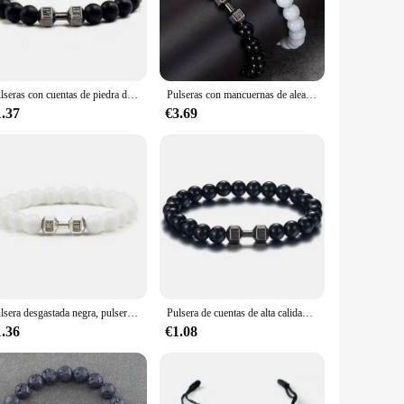
ra is your go-to accessory. Its timeless design makes it
table fit make it an ideal choice for extended wear, whether
Pulseras con cuentas de piedra de Lava para Hombre y mujer, brazaletes con mancuernas de Metal Natural, joyería para pareja, 14 estilos
Pulseras con mancuernas de aleación para hombre, Juego de 2 unidades, 4 estilos, a la moda
 With its robust construction and attractive design, this
1.37
€3.69
 appeal over time, making it a trustworthy investment for those
Pulsera desgastada negra, pulseras ajustables para mujeres y hombres, pulsera de cuentas con mancuernas, joyería de Yoga de moda para hombres, brazaletes originales
Pulsera de cuentas de alta calidad para hombre, pulsera con dije de mancuerna de ágata mate negra Natural, joyería de moda con barra de Fitness energética
1.36
€1.08