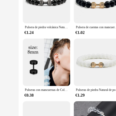
**Versatility for Every Occasion**
Whether you're looking to add a touch of elegance to your ev
suitable for both men and women, ensuring that anyone can en
you're at work, out with friends, or attending a social gather
Pulsera de piedra volcánica Natural para hombre y mujer, brazalete con cuentas blancas y negras mate, con mancuernas, joyería para Fitness
Pulsera de cuentas con mancuernas para hombre y mujer, b
**A Reliable Choice for Vendors and Suppliers**
For vendors and suppliers, the mancuerna pulsera is a reliable
€1.24
€1.02
bracelet is a top seller in the wholesale market. The bracelet'
looking to stock up on fashionable jewelry pieces.
Pulseras con mancuernas de Color dorado y plateado, pulsera ajustable trenzada hecha a mano para mujeres y hombres, joyería energética para Fitness
Pulseras de piedra Natural d
€0.38
€1.29