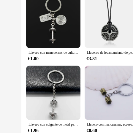
Llavero con mancuernas de culturismo, Color plateado, joyería de moda, regalo, envío directo
Llaveros de levantamiento de pesas Punk Vintage para hombres,
€1.00
€3.81
Llavero con colgante de metal para hombre y mujer, exquisitas de tamaño pequeño para Mancuernas gimnasio, fitness, culturismo, joyería artesanal
Llavero con mancue
€1.96
€0.60