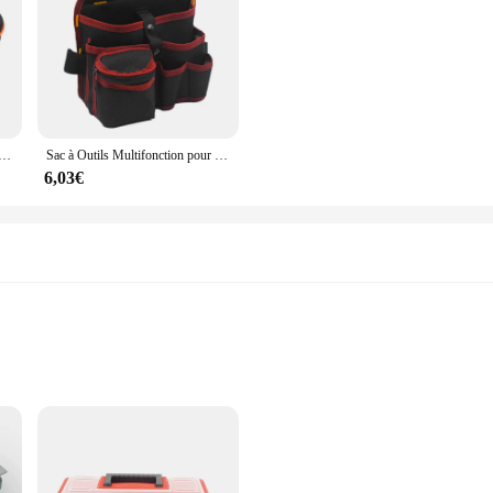
pacité Outils Sac Outils Étanche Sacs à Outils Électricien Matériel Outils Sac
Sac à Outils Multifonction pour Électricien, Oxford, Gril, Multi-Poches, Étanche, Anti-Chute, Organisateur
6,03€
ts
 durability and longevity, making it a reliable choice for professionals and DIY 