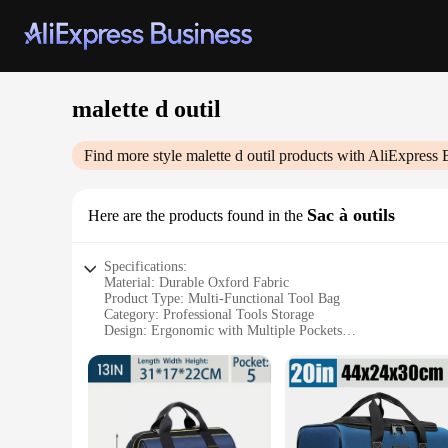
malette d outil
Find more style
malette d outil
products with AliExpress 
Sac à outils
Here are the products found in the
Specifications:
Material: Durable Oxford Fabric
Product Type: Multi-Functional Tool Bag
Category: Professional Tools Storage
Design: Ergonomic with Multiple Pockets
Usage: Versatile for Various Trades
Performance: High-Capacity and Lightweight
Features:
|Vendors|
**Robust Construction and Versatile Design**