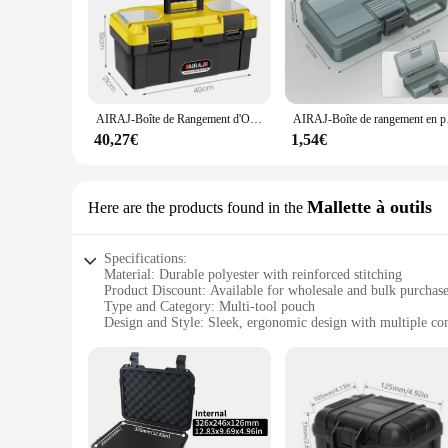
the rigors of daily use, whether you're a carpenter, electri
elements, ensuring they remain in pristine condition for ever
**Optimized Organization and Accessibility**
The malette d outil is not just a tool box; it's a tool organ
neatly arranged. The transparent lids make it simple to identi
woodworking to automotive, making it a versatile addition 
AIRAJ-Boîte de Rangement d'Outils Multifonctionnelle en Plastique ABS, Spécifications Multiples avec Poignée, Outil Portable Épaissi
AIRAJ-Boîte de rangement en 
**Tailored for Professionals and Vendors**
40,27€
1,54€
This tool box set is not just for personal use; it's also an ex
prices, making them an attractive option for businesses. The 
alike. Whether you're organizing your own tools or stocking u
Mallette à outils
Here are the products found in the
Specifications:
Material: Durable polyester with reinforced stitching
Product Discount: Available for wholesale and bulk purchas
Type and Category: Multi-tool pouch
Design and Style: Sleek, ergonomic design with multiple c
Usage and Purpose: Ideal for organizing and transporting too
Typical Adaptive Scenario: Suitable for various work enviro
Shape or Size or Weight or Quantity: Compact and lightweigh
Features:
|Wholesale|Vendors|