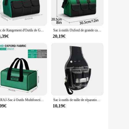
 The robust construction ensures that your tools are well-
wing for easy organization and quick access to your tools.
ansportation.
who require a reliable storage solution for their tools. The
Sac de Rangement d'Outils de Grande Capacité, 13 Pouces, avec Plusieurs Poches Portables, Nouveauté 2024
Sac à outils Oxford de grande capacité amélioré, boîte à outils de stockage d'électricien, grande capacité, épaissie, coronavirus, mise à niveau, 1680D, 23 pouces
 design allows you to store a variety of tools, from small
3,39€
20,19€
 who demand the best. The tool bag is suitable for a wide
cessible choice for businesses looking to equip their
tionality and style, making it a must-have for any
AIRAJ-Sac à Outils Multifonctionnel pour Électricien, Accessoire Oxford Durable, Épais, de Calcul, de Travail, de Rangement, Portable
Sac à outils de taille de réparation d'électricien avec plusieurs poches, grande capacité, Oxford 600D, sac de taille extérieur pour le stockage des outils, organiser
,99€
10,19€