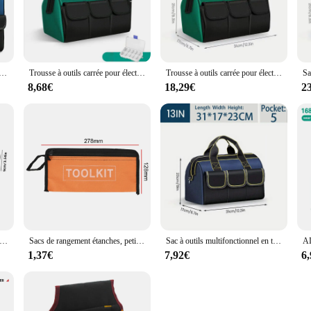
s designed to withstand the rigors of daily use in various professional settings.
enthusiast. The ergonomic design of the tool bag features multiple pockets, allo
our tools in place, preventing them from shifting or getting damaged during tr
iciency. The design is thoughtfully crafted to cater to the needs of professionals 
e pour électricien, pochette multi-poches, outil d'évaluation, poudres, capacité supérieure de 30%
Trousse à outils carrée pour électricien, outils multi-poches étanches, poudres pour électricien, nouveau, capacité de 30%
Trousse à outils carrée pour électricien, outils multi-poches étanches, poudres pour électricien, nouveau, capacité de 30%
ng that you can work comfortably without straining your back. The high-capacity
r those who need to carry a substantial toolkit.
8,68€
18,29€
2
, this malette d outil is not just a tool bag; it's a companion for professionals
ssential addition to any toolkit. The wholesale and vendor options make it an ac
k design and practical features, this tool bag is a testament to the blend of func
ent pour outils de perceuse électrique portable, étui de transport antichoc polyvalent, grill Oxford, évaluateurs de matériel d'électricien, poudres
Sacs de rangement étanches, petit sac à outils, trousses à outils matérielles, sac portable multifonction, Oxford, toile à fermeture éclair, haute qualité
Sac à outils multifonctionnel en toile Oxford de grande capacité, sac étanche, sac d'électricien épais, stockage d'outils de réparation, degré d'usure
1,37€
7,92€
6