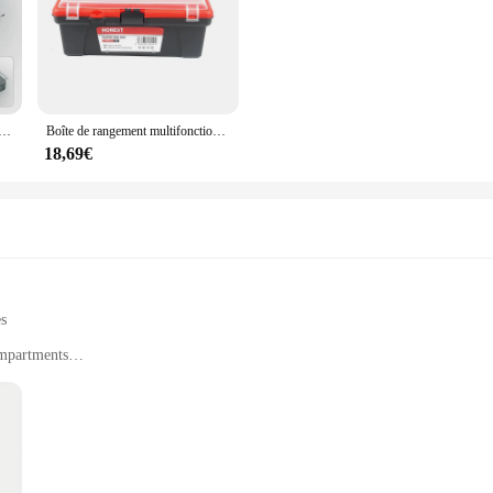
cian, or simply someone who values a well-organized workspace. The robust const
y project.
ization system. The ergonomic design features multiple compartments and trays, 
fy contents at a glance, reducing the time spent searching for the right tool. The
to any workspace.
plastique pour pièces d'outils, boîte à vis, classification des outils, coordinateur électronique, accessoires de forets, boîte à grille épaissie
Boîte de rangement multifonctionnelle en plastique ABS avec poignée, outil portable, outil d'évaluation, multi-usage pour voiture et maison, 12 po
18,69€
cellent choice for vendors and suppliers looking to provide quality tools to their
robust construction and user-friendly design ensure that these tool boxes will se
p for your business, the malette d outil is the tool storage solution that deliv
es
ompartments
ls
nments, from construction sites to DIY projects
t, with ample storage space for tools