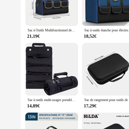
Crafted from high-quality Oxford fabric, the malette d outil i
protected, whether you're a mechanic, electrician, or a DIY 
The multiple compartments are strategically placed to keep y
**Optimized for Efficiency and Convenience**
This tool bag is not just about durability; it's also about eff
Sac à Outils Multifonctionnel de 23 Pouces, Grande Capacité, Épaissie, Boîte à Outils Multi-Poches pour Électricien
Sac à outils étanch
lightweight nature of the bag makes it easy to carry, ensuri
hand tools to larger power tools, making it an ideal choice fo
21,19€
18,52€
**Tailored for the Working Professional**
Understanding the importance of quality tools and accessories
range of trades, from construction to automotive, and is an e
employees with reliable tools storage solutions. With its slee
professional who values their tools and efficiency.
Sac à outils multi-usages portable, haute qualité, professionnel, multi-poches, quincaillerie, poudres, rouleaux, petits outils, sac d'évaluation
Sac de rangem
14,89€
17,29€