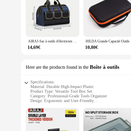
AIRAJ-Sac à outils d'électricien avec bande de coulée, Oxford Grill, résistant à l'usure, multi-poches, rangement étanche, neuf, 13 po
HILDA Grande Ca
14,69€
10,80€
Boîte à outils
Here are the products found in the
Specifications:
Material: Durable High-Impact Plastic
Product Type: Versatile Tool Box Set
Category: Professional-Grade Tools Organizer
Design: Ergonomic and User-Friendly
Usage and Purpose: Ideal for Various Trades and DIY Projec
Performance: Robust and Reliable Tool Storage Solution
Features:
**Robust Construction and Versatility**
Crafted from high-impact plastic, the malette d outil ensures