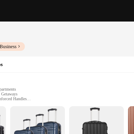
 Business
os
partments
d Getaways
nforced Handles
ecurity
ry-On Size with a Weight Capacity of 10kg
r the modern traveler. Designed with convenience in mind, this set includes a 2
 made from durable ABS plastic, ensuring your belongings are protected during y