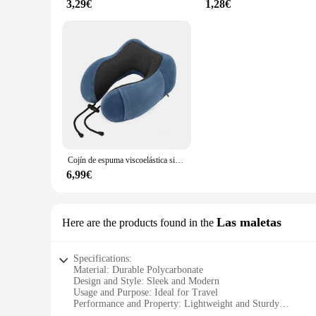
3,29€
1,28€
Cojín de espuma viscoelástica sin bolsa de transporte, artículos esenciales de viaje, almohadas en forma de U, almohada de viaje, protección del cuello, soporte para el cuello
6,99€
Las maletas
Here are the products found in the
Specifications:
Material: Durable Polycarbonate
Design and Style: Sleek and Modern
Usage and Purpose: Ideal for Travel
Performance and Property: Lightweight and Sturdy
Shape or Size or Weight or Quantity: Spacious Interior with