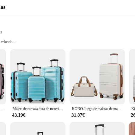
das
es
 wheels
 compact build
frequent travel wear
 maneuverability
 offers exceptional durability and a lightweight build, making it a perfect comp
t your luggage stands out from the crowd. The smooth-rolling wheels make navig
gage set is designed to meet your needs. The compact size allows for easy stora
dle ensures that you can easily maneuver your luggage through crowded spaces, m
KONO-maleta rígida ligera ABS con ruedas dobles, maleta con cerradura TSA, tres tamaños disponibles
Maleta de carcasa dura de material ABS, equipaje de mano, azul claro, 55x36x22,5, 4 rollos
KONO-Juego de maletas de mano con rollos y bolsa de viaje Ryanair, juego de maletas compactas de 40x20x25cm, 2 piezas
43,19€
31,87€
2
nctionality. The design is thoughtfully crafted to cater to the needs of travelers, 
ight build ensures that you can pack more without exceeding weight limits, ma