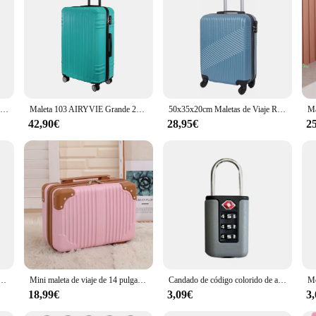
ish luggage option, this set is an excellent choice. Its durability and functional
Maleta Avión Equipaje de Mano Viaje Cabina Trolley ABS Rígida 4 Ruedas Maleta de cabina rigida con asa telescopica 55x35x20CM
Maleta 103 AIRYVIE Grande 28 Inch, Equipaje facturable (capacidad 23kg) (73*45*27cm) Material ABS, Ligera y Resistente, Cerradura Antirrobo Insertada Combinación de 3 dígitos, Ruedas Silenciosas 360º Giratorias
50x35x20cm Maletas de Viaje Rígidas ABS, 22" Maletas de Viaje, Ampliable Trolley Cabina Ligero Duradero con 4 Ruedas Dobles Giratorias y Cierre
42,90€
28,95€
2
mano para viaje de 20 pulgadas, carcasa dura ligera, 4 ruedas giratorias, para viaje de negocios
Mini maleta de viaje de 14 pulgadas, caja de cosméticos, organizador de equipaje de mano, estuche de maquillaje, caja pequeña con contraseña, estuche de embarque
Candado de código colorido de aduanas TSA para equipaje de viaje, candado cambiable con contraseña, candado de diseño de Color de contraste, casillero de gabinete, nuevo
18,99€
3,09€
3