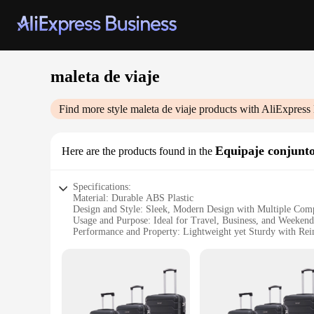
maleta de viaje
Find more style
maleta de viaje
products with AliExpress
Equipaje conjunt
Here are the products found in the
Specifications:
Material: Durable ABS Plastic
Design and Style: Sleek, Modern Design with Multiple Com
Usage and Purpose: Ideal for Travel, Business, and Weeken
Performance and Property: Lightweight yet Sturdy with Rei
Parts and Accessories: Includes a TSA-Approved Lock for S
Shape or Size or Weight or Quantity: Spacious 20-inch Car
Features:
**Versatile and Convenient Travel Companion**
The maleta de viaje is the quintessential travel companion fo
carry-on baggage. Its lightweight yet sturdy construction is