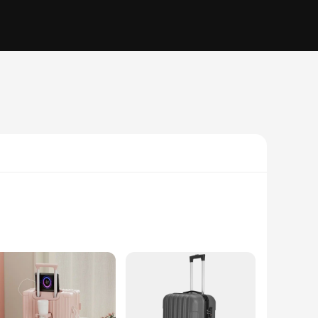
0-inch carry-on luggage that meets airline regulations for
our travels. The sleek, modern design is not only visually