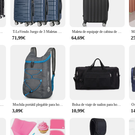
 keep your items organized and easily accessible.
ay prepared for spontaneous trips, this set is your go-to solution. The maleta de
ty. The set's design is thoughtfully crafted to cater to the needs of various sce
security, ensuring your belongings are safe during transit.
a de ABS, Cerradura Numérica, 4 Ruedas Giratorias 360°, Asa Telescópica de Aluminio Juego de Maletas Set Trolley Maleta Cabina (6990 M008 8001 8002 8008 6020 D7)
T-LoVendo Juego de 3 Maletas de Viaje Set Trolley Abs Semirigidas con Cerradura Combinación 4 Ruedas Dobles
Maleta de equipaje de cabina de mano de viaje con carcasa dura liviana de 24 pulgadas, aprobada por la prioridad Ryanair, British Airways
71,99€
64,69€
2
ng traveler but also for vendors and suppliers looking to offer high-quality lugg
fer a reliable product to your customers. The set's performance and property, su
 and retailers alike.
Candado de código colorido de aduanas TSA para equipaje de viaje, candado cambiable con contraseña, candado de diseño de Color de contraste, casillero de gabinete, nuevo
Mochila portátil plegable para hombre y mujer, morral de viaje ultraligero, a prueba de salpicaduras, para montañismo, 10l
Bolsa de viaje de nailon para hombre y mujer, bolsa de equipaje de mano, bolso de mano de gran capacidad para fin de semana, gimnasio, bolsa deportiva para la noche
3,09€
10,99€
1