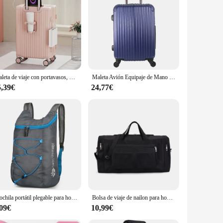
ity make it a sought-after item for sale, appealing to a wide
Maleta de viaje con portavasos, Maleta de equipaje rodante con ruedas universales, Maleta de embarque de 20 pulgadas
Maleta Avión Equipaje de Mano Viaje Cabina Trolley ABS Rígida 4 Ruedas Maleta de cabina rigida con asa telescopica 55x35x20CM 38L
5,39€
24,77€
Mochila portátil plegable para hombre y mujer, morral de viaje ultraligero, a prueba de salpicaduras, para montañismo, 10l
Bolsa de viaje de nailon para hombre y mujer, bolsa de equipaje de mano, bolso de mano de gran capacidad para fin de semana, gimnasio, bolsa deportiva para la noche
,09€
10,99€