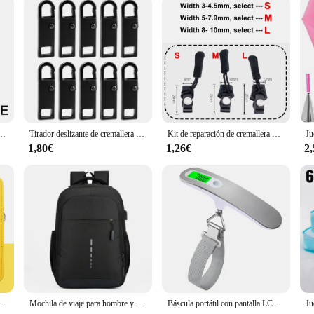
idad para mujer, bolso de viaje, mochila impermeable, bolso de hombro Oxford
Tirador deslizante de cremallera de Metal, Kit de reparación instantánea desmontable, costura DIY, reemplazo de ropa, monederos de equipaje, cremallera Universal, 5/10 piezas
Kit de reparación de cremallera Universal, cabezal de cremallera desmontable instantáneo rápido, tirador deslizante de cremallera de repuesto para chaqueta, bolsos, abrigo, costura gratis
1,80€
1,26€
2
ero inoxidable, Kit de selección de oreja y bolsa de almacenamiento, herramienta removedora de cera de oído, 1 ud.
Mochila de viaje para hombre y mujer, bolsa de ordenador para estudiantes, a la moda, Simple, grande
Báscula portátil con pantalla LCD Digital, 110lb/50kg, equipaje electrónico, maleta colgante, pesaje de viaje, báscula de pesca con gancho