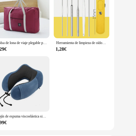
Bolsa de lona de viaje plegable para mujer y niña, bolsa de transporte ligera de gran capacidad para viajes de fin de semana, 1 unidad
Herramienta de limpieza de oídos de acero inoxidable, Kit de selección de oreja y bolsa de almacenamiento, herramienta removedora de cera de oído, 1 ud.
,29€
1,28€
Cojín de espuma viscoelástica sin bolsa de transporte, artículos esenciales de viaje, almohadas en forma de U, almohada de viaje, protección del cuello, soporte para el cuello
,99€