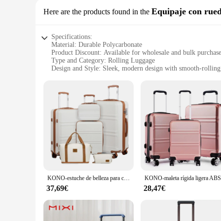
Equipaje con rue
Here are the products found in the
Specifications:
Material: Durable Polycarbonate
Product Discount: Available for wholesale and bulk purchas
Type and Category: Rolling Luggage
Design and Style: Sleek, modern design with smooth-rolling
Usage and Purpose: Ideal for travel, with a lightweight and
Performance and Property: Robust and resilient, withstands 
Parts and Accessories: Includes a retractable handle for easy
Features:
**Robust and Lightweight Construction**
Crafted from high-quality polycarbonate, this rolling luggage
The sleek design not only looks modern but also ensures tha
the stress of travel.
**Versatile and Adaptable**
Whether you're a business traveler or a vacationer, this lug
withstands the rigors of frequent travel. The retractable han
KONO-estuche de belleza para cosméticos, bolsa de aseo de mano, juego de equipaje de viaje, 2/4/6 piezas
**Tailored for Travelers**
37,69€
28,47€
This rolling luggage set is not just about style; it's about fu
compartments to keep your belongings organized. The lightwe
journeys.