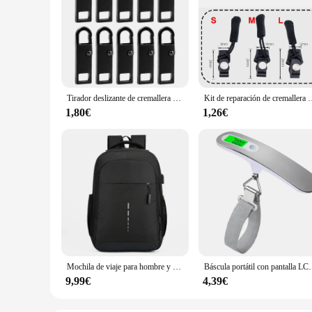
Tirador deslizante de cremallera de Metal, Kit de reparación instantánea desmontable, costura DIY, reemplazo de ropa, monederos de equipaje, cremallera Universal, 5/10 piezas
Kit de reparación de cremallera Universal, cabezal de cremallera desmontable instantáneo rápi
1,80€
1,26€
Mochila de viaje para hombre y mujer, bolsa de ordenador para estudiantes, a la moda, Simple, grande
Báscula portátil con pantalla LCD Digital, 110lb/50kg, eq
9,99€
4,39€