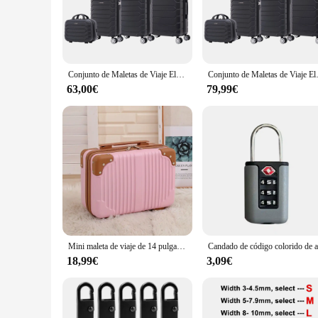
appealing but also functional, with multiple compartments to
**Tailored for the On-the-Go Lifestyle**
Whether you're a frequent traveler or someone who likes to st
their essentials without compromising on style or functionali
The inclusion of a TSA-approved lock adds an extra layer of 
Conjunto de Maletas de Viaje Elegantes: Carcasa Ligera, Cerradura Numérica, 4 Ruedas Giratorias 360°, Asa Telescópica de Aluminio Juego de Maletas Maleta ( 6990 M001 8001 8002 H24 )
Conjunto de Maletas de Viaje Elegantes: Carcasa Liger
**Designed for the Travel Wholesale and Vendor Market**
63,00€
79,99€
This maleta de viaje set is not only designed for the discerni
availability, you can benefit from competitive pricing and of
TSA-approved lock, make it an attractive option for travelers
Mini maleta de viaje de 14 pulgadas, caja de cosméticos, organizador de equipaje de mano, estuche de maquillaje, caja pequeña con contraseña, estuche de embarque
18,99€
3,09€