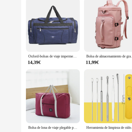
Oxford-bolsas de viaje impermeables para hombre, equipaje de mano grande, bolsa de viaje de negocios de gran capacidad, bolsa de viaje de fin de semana, bolsa de Fitness
Bolsa de almacenamiento de gran capac
14,39€
11,99€
Bolsa de lona de viaje plegable para mujer y niña, bolsa de transporte ligera de gran capacidad para viajes de fin de semana, 1 unidad
Herramienta de limpieza de oídos de ac