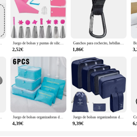
do, tirador deslizante de cremallera de repuesto para chaqueta, bolsos, abrigo, costura gratis
Juego de bolsas y puntas de silicona para tuberías, Kit de decoración DIY para pasteles con boquilla de acero inoxidable, herramienta para hornear repostería de silicona reutilizable
Ganchos para cochecito, hebillas, Clip, mosquetón de aleación de aluminio, organizador de carrito, bolsa de pañales, gancho para cochecito de compras, colgador de cochecito, 1-10 Uds.
2,52€
1,86€
3
uipaje electrónico, maleta colgante, pesaje de viaje, báscula de pesca con gancho
Juego de bolsas organizadoras de viaje portátiles, juego de embalaje de maleta, bolsas organizadoras de equipaje para ropa, zapatos y cosméticos, 7/6 piezas
Juego de bolsas organizadoras de viaje, juego de 7/8/9/10 piezas, bolsas de almacenamiento, maletas, cubos de embalaje, equipaje portátil, ropa, zapatos, bolsa plegable
4,39€
9,39€
6