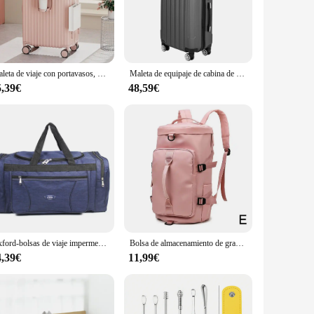
 viaje is perfect for business travelers who need to carry
narios, from short weekend getaways to longer business trips.
Maleta de viaje con portavasos, Maleta de equipaje rodante con ruedas universales, Maleta de embarque de 20 pulgadas
Maleta de equipaje de cabina de mano para viaje de 20 pulgadas, carcasa dura ligera, 4 ruedas giratorias, para viaje de negocios
5,39€
48,59€
age sets at an affordable price. With its wholesale
ch as the lightweight yet sturdy build and the inclusion of a
Oxford-bolsas de viaje impermeables para hombre, equipaje de mano grande, bolsa de viaje de negocios de gran capacidad, bolsa de viaje de fin de semana, bolsa de Fitness
Bolsa de almacenamiento de gran capacidad para mujer, bolso de viaje, mochila impermeable, bolso de hombro Oxford
4,39€
11,99€