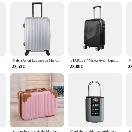
els for Easy Mobility
 is not only lightweight but also remarkably durable, ensuring your belongings 
 the spacious interior is meticulously designed to maximize storage without co
ct companion for your adventures.
 handle, this travel case is engineered for effortless maneuverability. The lo
e de mano con tablero, maleta con ruedas desmontables de embarque, caja de viaje con contraseña, material ABS,
Maleta Avión Equipaje de Mano Viaje Cabina Trolley ABS Rígida 4 Ruedas Maleta de cabina rigida con asa telescopica 55x35x20CM
STARLEY-*Maleta Avión Equipaje de Mano Viaje Cabina Trolley ABS Rígida 4 Ruedas Maleta de cabina rigida con asa telescopica 55x35x20CM
 this maleta de viaje ensures that it meets the demands of frequent travelers, p
23,53€
23,80€
2
e tool that adapts to your travel needs. Its lightweight nature makes it easy to li
iple sizes, making it ideal for various travel scenarios, from short business trip
eeds of both business and leisure travelers.
mano para viaje de 20 pulgadas, carcasa dura ligera, 4 ruedas giratorias, para viaje de negocios
Mini maleta de viaje de 14 pulgadas, caja de cosméticos, organizador de equipaje de mano, estuche de maquillaje, caja pequeña con contraseña, estuche de embarque
Candado de código colorido de aduanas TSA para equipaje de viaje, candado cambiable con contraseña, candado de diseño de Color de contraste, casillero de gabinete, nuevo