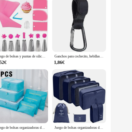
Juego de bolsas y puntas de silicona para tuberías, Kit de decoración DIY para pasteles con boquilla de acero inoxidable, herramienta para hornear repostería de silicona reutilizable
Ganchos para cochecito, hebillas, Clip, mosquetón de aleación de aluminio, organizador de carrito, bolsa de pañales, gancho para cochecito de compras, colgador de cochecito, 1-10 Uds.
,52€
1,86€
Juego de bolsas organizadoras de viaje portátiles, juego de embalaje de maleta, bolsas organizadoras de equipaje para ropa, zapatos y cosméticos, 7/6 piezas
Juego de bolsas organizadoras de viaje, juego de 7/8/9/10 piezas, bolsas de almacenamiento, maletas, cubos de embalaje, equipaje portátil, ropa, zapatos, bolsa plegable