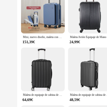
For vendors and suppliers looking to offer a reliable and styl
range of travelers.
Mixi, nuevo diseño, maleta con asa ancha, equipaje de mano para hombre, cubierta de carrito de viaje para mujer, cabina de 20 pulgadas, marco de aluminio para PC M9275
151,39€
24,99€
Maleta de equipaje de cabina de mano de viaje con carcasa dura liviana de 24 pulgadas, aprobada por la prioridad Ryanair, British Airways
Maleta de equipaje de cabina de 
64,69€
48,59€