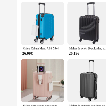
Parts and Accessories: Includes Locking Mechanism and Whe
Features:
|Wholesale|Vendors|
**Versatile and Durable**
Crafted from high-quality polycarbonate, the maleta de viaje
design makes it a stylish accessory for any traveler, while
getaway or a long-haul journey, this travel case is the perfe
**Ease of Use and Mobility**
Equipped with smooth-rolling wheels and a sturdy telescopic
Maleta Cabina Mano ABS 55x40x20cm (40L)- 20 Pulgadas - Wizzair Ryanair Vueling Iberia - Negro/Azul/RosaDorado/Plateado/Amarillo/Rojo/RosaPalo/Turquesa/Verde/Menta/Morada
Maleta de avión 20 pulgadas, equipaj
possessions from theft or tampering. The thoughtful design of
26,09€
26,19€
**Adaptable and Convenient**
This travel case is not just a piece of luggage; it's a versatil
withstand the rigors of frequent travel. The set includes mult
the blend of practicality and style, designed to cater to the n
Maleta de viaje con portavasos, Maleta de equipaje rodante con ruedas universales, Maleta de embarque de 20 pulgadas
Maleta de equipaje de cabina de 