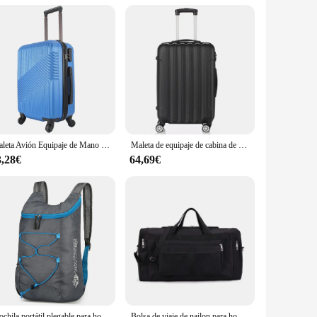
are protected during your travels. Its sleek and modern
mpromising on weight. Whether you're packing for a weekend
cking mechanism provides peace of mind, safeguarding your
Maleta Avión Equipaje de Mano Viaje Cabina Trolley ABS Rígida 4 Ruedas Maleta de cabina rigida con asa telescopica 55x35x20CM
Maleta de equipaje de cabina de mano de viaje con carcasa dura liviana de 24 pulgadas, aprobada por la prioridad Ryanair, British Airways
roviding both functionality and ease of use.
3,28€
64,69€
ft and carry, while the robust construction means it can
s to extended vacations. The maleta de viaje is a testament to
Mochila portátil plegable para hombre y mujer, morral de viaje ultraligero, a prueba de salpicaduras, para montañismo, 10l
Bolsa de viaje de nailon para hombre y mujer, bolsa de equipaje de mano, bolso de mano de gran capacidad para fin de semana, gimnasio, bolsa deportiva para la noche