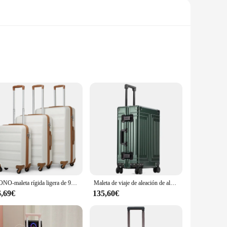
anion for travelers seeking both strength and portability.
ating through airports and train stations a breeze, reducing
ge in overhead compartments, while the robust construction
aking it a versatile choice for any travel scenario.
KONO-maleta rígida ligera de 94L, maleta con 4 ruedas dobles y cerradura TSA de Material ABS
Maleta de viaje de aleación de aluminio y magnesio 100%, equipaje rodante, equipaje con ruedas de 20/24/28 pulgadas, Maleta de cabina de mano
6,69€
135,60€
with features like a spacious interior and multiple
king it an excellent choice for both short and long