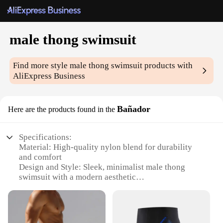
male thong swimsuit
Find more style
male thong swimsuit
products with
AliExpress Business
Bañador
Here are the products found in the
Specifications:
Material: High-quality nylon blend for durability
and comfort
Design and Style: Sleek, minimalist male thong
swimsuit with a modern aesthetic
Usage and Purpose: Ideal for swimming,
sunbathing, or beach activities
Typical Adaptive Scenario: Perfect for water sports
and outdoor adventures