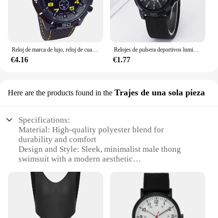
Reloj de marca de lujo, reloj de cuarzo militar a la moda, reloj de pulsera deportivo para hombre, relojes de pulsera, reloj de hora para hombre, reloj Masculino 2024
Relojes de pulsera deportivos luminosos resistentes a los golpes para hombre, reloj verde para hombre, banda de nailon Simple, relojes de pulsera de cuarzo para hombre, reloj Masculino
€4.16
€1.77
Trajes de una sola pieza
Here are the products found in the
Specifications:
Material: High-quality polyester blend for
durability and comfort
Design and Style: Sleek, minimalist male thong
swimsuit with a modern aesthetic
Usage and Purpose: Ideal for swimming, beach
outings, or pool parties
Performance and Property: Quick-drying fabric
ensures you stay dry and comfortable
Shape or Size or Weight or Quantity: Available in a
range of sizes to fit all body types