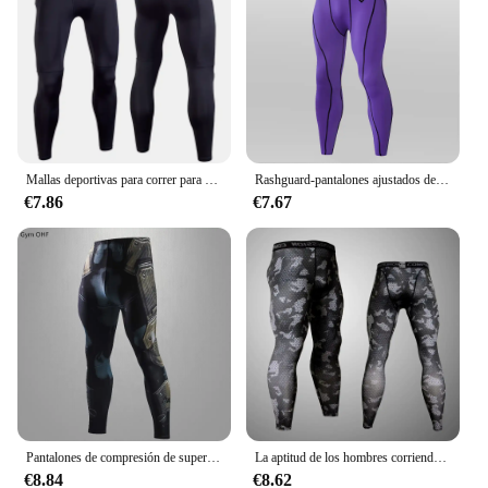
Mallas deportivas para correr para hombre, pantalones de compresión de alta calidad con bolsillo con cremallera, ropa deportiva para baloncesto, gimnasio, correr
Rashguard-pantalones ajustados de compresión para hombre, mallas deportivas de Fitness para correr, Leggings de Anime para gimnasio, pantalones atléticos de secado rápido
€7.86
€7.67
Pantalones de compresión de superhéroes para hombre, mallas deportivas para correr, gimnasio, trotar, ropa deportiva para entrenamiento
La aptitud de los hombres corriendo medias formación de gimnasio pantalones camuflaje chándal de compresión pantalones Jogging ropa leggings rashgard hombres
€8.84
€8.62