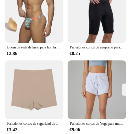
pool, this swimsuit set is versatile enough to keep
up with your active lifestyle. The quick-drying
fabric ensures that you stay dry and comfortable,
reducing the need for frequent changes. The
matching top provides additional coverage and
complements the thong's sporty aesthetic, making it
a go-to choice for a variety of beach and poolside
scenarios.
Bikini de seda de hielo para hombre, traje de baño Sexy de dos piezas, cintura baja, Tanga con copa
Pantalones cortos de neopreno para pérdida de peso para hombre, Shorts de entrenamiento para gimnasio, adelgazamiento, sudor caliente, moldeador de cuerpo térmico para correr, novedad de 2021
€2.86
€8.25
**Tailored for the Modern Man**
This male thong swimsuit is not just a piece of
clothing; it's a representation of the modern man's
fashion sense. The bold design and style cater to
those who appreciate a minimalist, athletic look that
stands out. Available for wholesale and vendor
purchase, this swimwear set is perfect for retailers
looking to offer a trendy, high-quality product to
their customers. With its adaptable design and
performance-oriented features, this swimsuit is a
must-have for any man seeking to make a splash at
the beach or pool.
Pantalones cortos de seguridad de cintura alta para mujer, ropa interior sin costuras de seda de hielo, bragas transpirables, Bóxer corto de ciclismo
Pantalones cortos de Yoga para mujer, Top elástico de LICRA de neón, mallas cortas de entrenamiento para mujer, pantalones cortos deportivos para gimnasio, ropa deportiva de Fitness
€3.42
€9.06