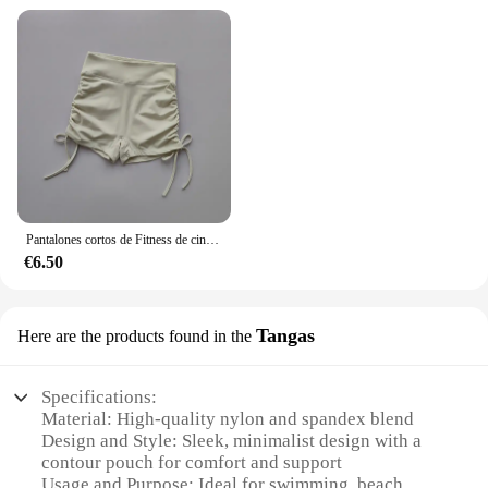
Pantalones cortos de Fitness de cintura alta para mujer, pantalones deportivos sexys con tirantes de cordón, de secado rápido, para correr, tres piezas
€6.50
Tangas
Here are the products found in the
Specifications:
Material: High-quality nylon and spandex blend
Design and Style: Sleek, minimalist design with a
contour pouch for comfort and support
Usage and Purpose: Ideal for swimming, beach