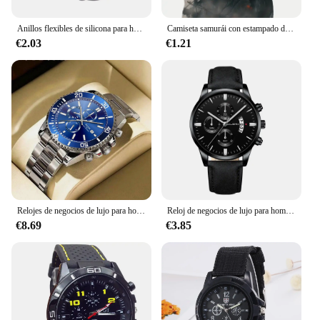
Anillos flexibles de silicona para hombre, productos para adultos, 4 unids/lote por paquete
Camiseta samurái con estampado de soldado para hombre, jersey informal de manga corta con cuello redondo de Anime, ropa de calle para exteriores, camiseta para hombre, ropa de gran tamaño
€2.03
€1.21
Relojes de negocios de lujo para hombre, reloj de cuarzo de acero inoxidable plateado, reloj luminoso para hombre
Reloj de negocios de lujo para hombre, relojes de cuarzo, minimalista, informal, correa de cuero, reloj de pulsera con calendario Digital
€8.69
€3.85