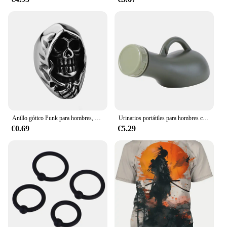
Anillo gótico Punk para hombres, anillo Retro, esqueleto, diablo, anillo masculino, Calavera, exageración ajustable, Oficial de la muerte, serpiente, Capitán
Urinarios portátiles para hombres con tapa, inodoro de viaje reutilizable, 1000ml, urinario masculino, botellas para orinar, orinal para ancianos, coche de conducción
€0.69
€5.29