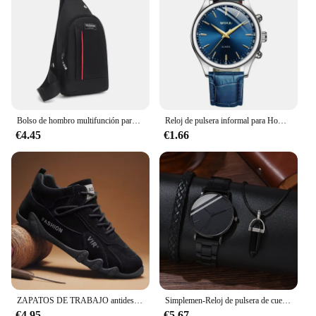
Bolso de hombro multifunción para hombre, bandolera de viaje, a la moda
Reloj de pulsera informal para Hombre, cronógrafo elegante de cuarzo azul con correa de cuero, regalo
€4.45
€1.66
ZAPATOS DE TRABAJO antideslizantes transpirables para hombre, zapatillas de moda para hombre, zapatillas planas para caminar al aire libre, zapatillas de skateboard
Simplemen-Reloj de pulsera de cuero para hombre, conjunto de 3 piezas, de moda, minimalista, de negocios, de cuarzo, informal
€4.95
€5.67