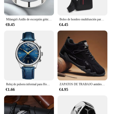
Milangirl-Anillo de escorpión gótico Punk para hombre, sortija Retro con patrón, joyería de alta calidad, venta completa
Bolso de hombro multifunción para hombre, bandolera de viaje, a la moda
€0.45
€4.45
Reloj de pulsera informal para Hombre, cronógrafo elegante de cuarzo azul con correa de cuero, regalo
ZAPATOS DE TRABAJO antideslizantes transpirables para hombre, zapatillas de moda para hombre, zapatillas planas para caminar al aire libre, zapatillas de skateboard
€1.66
€4.95