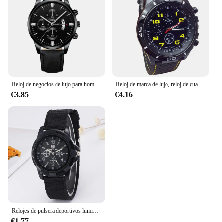
Reloj de negocios de lujo para hombre, relojes de cuarzo, minimalista, informal, correa de cuero, reloj de pulsera con calendario Digital
Reloj de marca de lujo, reloj de cuarzo militar a la moda, reloj de pulsera deportivo para hombre, relojes de pulsera, reloj de hora para hombre, reloj Masculino 2024
€3.85
€4.16
Relojes de pulsera deportivos luminosos resistentes a los golpes para hombre, reloj verde para hombre, banda de nailon Simple, relojes de pulsera de cuarzo para hombre, reloj Masculino
€1.77