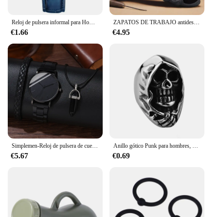
Reloj de pulsera informal para Hombre, cronógrafo elegante de cuarzo azul con correa de cuero, regalo
ZAPATOS DE TRABAJO antideslizantes transpirables para hombre, zapatillas de moda para hombre, zapatillas planas para caminar al aire libre, zapatillas de skateboard
€1.66
€4.95
Simplemen-Reloj de pulsera de cuero para hombre, conjunto de 3 piezas, de moda, minimalista, de negocios, de cuarzo, informal
Anillo gótico Punk para hombres, anillo Retro, esqueleto, diablo, anillo masculino, Calavera, exageración ajustable, Oficial de la muerte, serpiente, Capitán
€5.67
€0.69