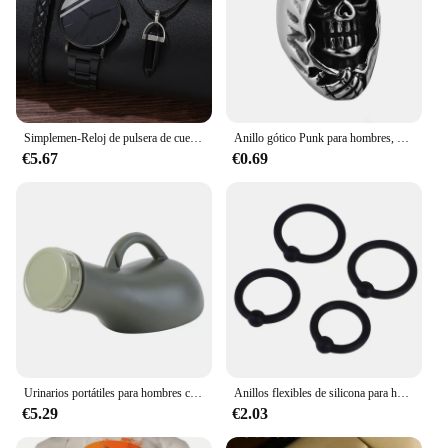
Simplemen-Reloj de pulsera de cuero para hombre, conjunto de 3 piezas, de moda, minimalista, de negocios, de cuarzo, informal
Anillo gótico Punk para hombres, anillo Retro, esqueleto, diablo, anillo masculino, Calavera, exageración ajustable, Oficial de la muerte, serpiente, Capitán
€5.67
€0.69
Urinarios portátiles para hombres con tapa, inodoro de viaje reutilizable, 1000ml, urinario masculino, botellas para orinar, orinal para ancianos, coche de conducción
Anillos flexibles de silicona para hombre, productos para adultos, 4 unids/lote por paquete
€5.29
€2.03