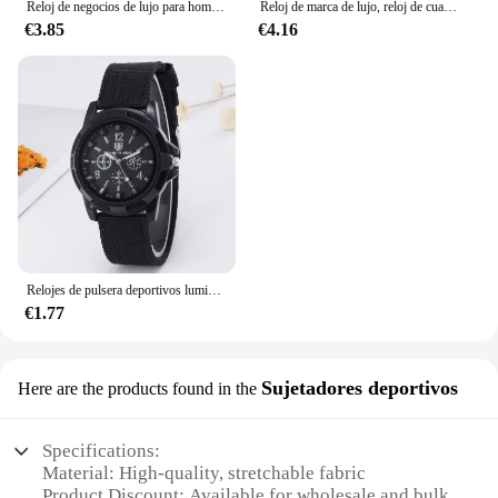
Reloj de negocios de lujo para hombre, relojes de cuarzo, minimalista, informal, correa de cuero, reloj de pulsera con calendario Digital
Reloj de marca de lujo, reloj de cuarzo militar a la moda, reloj de pulsera deportivo para hombre, relojes de pulsera, reloj de hora para hombre, reloj Masculino 2024
€3.85
€4.16
Relojes de pulsera deportivos luminosos resistentes a los golpes para hombre, reloj verde para hombre, banda de nailon Simple, relojes de pulsera de cuarzo para hombre, reloj Masculino
€1.77
Sujetadores deportivos
Here are the products found in the
Specifications:
Material: High-quality, stretchable fabric
Product Discount: Available for wholesale and bulk