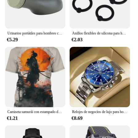
Urinarios portátiles para hombres con tapa, inodoro de viaje reutilizable, 1000ml, urinario masculino, botellas para orinar, orinal para ancianos, coche de conducción
Anillos flexibles de silicona para hombre, productos para adultos, 4 unids/lote por paquete
€5.29
€2.03
Camiseta samurái con estampado de soldado para hombre, jersey informal de manga corta con cuello redondo de Anime, ropa de calle para exteriores, camiseta para hombre, ropa de gran tamaño
Relojes de negocios de lujo para hombre, reloj de cuarzo de acero inoxidable plateado, reloj luminoso para hombre
€1.21
€8.69