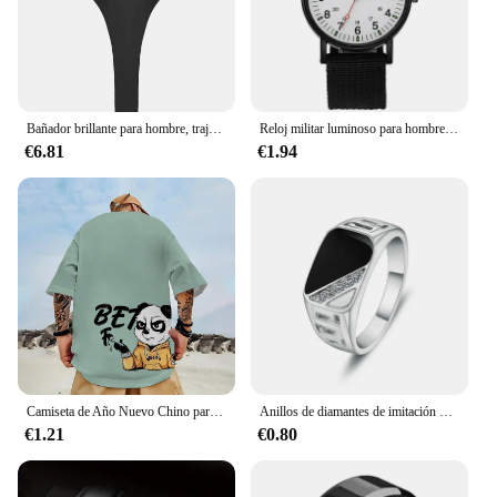
Applicable People: Designed for men seeking a
stylish and functional swimwear option
Features:
|Wholesale|Vendors|
Bañador brillante para hombre, traje de baño con espalda descubierta, Tanga de corte alto, Body de una pieza, leotardo sin mangas de Color sólido, ropa de natación para hombre
Reloj militar luminoso para hombre, pulsera de cuarzo, resistente a los golpes, diseño de lujo
€6.81
€1.94
**Unmatched Comfort and Style**
The male thong swimsuit is not just a piece of
clothing; it's a statement of style and comfort.
Crafted from a premium polyester blend, this
swimwear offers a snug fit that accentuates your
physique without compromising on comfort. The
minimalist design is perfect for those who prefer a
low-profile look while still making a splash at the
beach or pool. The quick-drying fabric ensures that
you can enjoy your swimming activities without the
hassle of dampness, keeping you fresh and ready
for action.
Camiseta de Año Nuevo Chino para hombre, ropa masculina con estampado de Panda 3d, pantalón corto informal de verano, Top de manga, camiseta holgada de gran tamaño, camisetas de calle
Anillos de diamantes de imitación de tamaño clásico 5-12 para hombre, joyería de moda, Color dorado/plateado, esmalte negro, anillo de acero inoxidable de titanio para dedo masculino
€1.21
€0.80
**Versatile and Practical**
Whether you're lounging by the pool or diving into
the ocean, this swimsuit is designed to keep up with