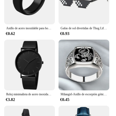
everyone can find their perfect fit.
Anillo de acero inoxidable para hombre y mujer, sortija de compromiso de boda, color negro mate, 2024
Gafas de sol divertidas de Thug Life para hombre y mujer, lentes de sol de mosaico negro, Estilo Vintage, disfraces originales
€0.62
€0.93
Reloj minimalista de acero inoxidable para hombre, cronógrafo de pulsera de malla de cuarzo a la moda, color negro, exquisito
Milangirl-Anillo de escorpión gótico Punk para hombre, sortija Retro con patrón, joyería de alta calidad, venta completa
€3.82
€0.45