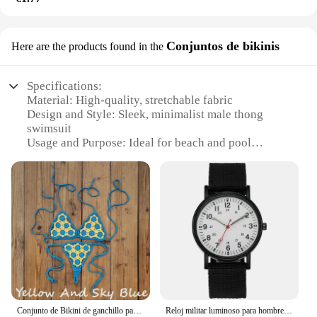
Conjuntos de bikinis
Here are the products found in the
Specifications:
Material: High-quality, stretchable fabric
Design and Style: Sleek, minimalist male thong
swimsuit
Usage and Purpose: Ideal for beach and pool
activities
Shape and Size: Tailored to fit a variety of body
types
Performance and Property: Quick-drying,
comfortable wear
Parts and Accessories: Available in sets for a
coordinated look
Features:
**Comfort Meets Style**
The male thong swimsuit is not just a piece of
Conjunto de Bikini de ganchillo para playa, microtraje de baño de algodón, Tanga G
Reloj militar luminoso para hombre, pulsera de cuarzo, resistente a los golpes, diseño de lujo
clothing; it's a statement of confidence and style.