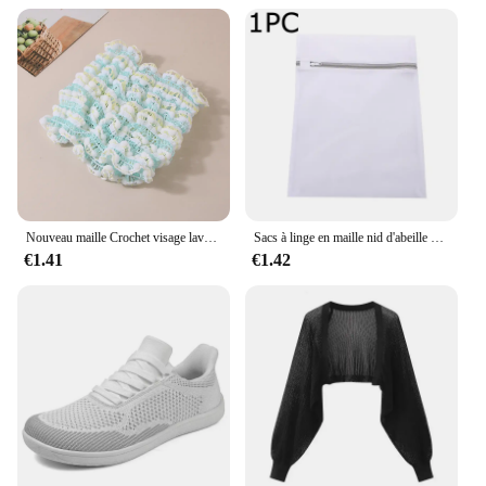
product is an excellent choice.
Nouveau maille Crochet visage lavage bandeaux pour femmes large élastique bandeau Spa chouchous bandes de cheveux bandeau cheveux accessoires ensemble
Sacs à linge en maille nid d'abeille pour produits délicats, tissu en filet, sac de lavage délicat Durable et réutilisable, sac d'organisation de voyage pour Lingerie
€1.41
€1.42