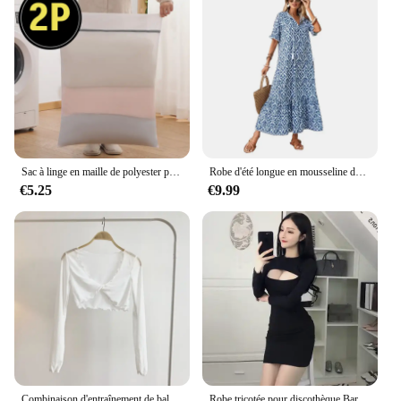
Sac à linge en maille de polyester pour machine à laver, sac de soutien-gorge en maille pour machine à laver, vêtements de soutien-gorge pour femme, boîte Kentucky, grand, extra large, 2P
Robe d'été longue en mousseline de soie pour femmes, col en V, manches courtes, motif Floral, fluide, ligne A, style Boho, volants, balançoire à plusieurs niveaux, robes de plage
€5.25
€9.99
Combinaison d'entraînement de ballet de danse classique, corps torsadé avec un masque en maille sur le dessus, châle de danse à col en V court, couvrant la chair
Robe tricotée pour discothèque Bar, vêtements de travail de Bar, manches longues, Slim, hanche portefeuille, moulante, coupe Vintage, Sexy, automne, corée