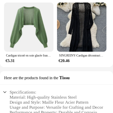
Cardigan tricoté en soie glacée française, résistant au soleil, veste fine d'été pour femmes, gilet, jupe à bretelles, châle, chemisier assorti extérieur
SINGREINY-Cardigan décontracté de style coréen pour femmes, vêtements d'intérieur d'été pour femmes, châle fin Amissié, cardigan de vacances à la mode
€5.31
€20.46
Tissu
Here are the products found in the
Specifications:
Material: High-quality Stainless Steel
Design and Style: Maille Fleur Acier Pattern
Usage and Purpose: Versatile for Crafting and Decor
Performance and Property: Durable and Corrosion-