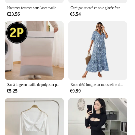
Hommes femmes sans lacet maille chaussures à bout large minimaliste pieds nus zéro goutte large boîte chaussures plates décontracté appartements grande taille 51 52 53 54
Cardigan tricoté en soie glacée française, résistant au soleil, veste fine d'été pour femmes, gilet, jupe à bretelles, châle, chemisier assorti extérieur
€23.56
€5.54
Sac à linge en maille de polyester pour machine à laver, sac de soutien-gorge en maille pour machine à laver, vêtements de soutien-gorge pour femme, boîte Kentucky, grand, extra large, 2P
Robe d'été longue en mousseline de soie pour femmes, col en V, manches courtes, motif Floral, fluide, ligne A, style Boho, volants, balançoire à plusieurs niveaux, robes de plage
€5.25
€9.99