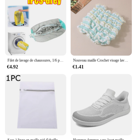
convenient option for those looking to offer a DIY
experience to their customers. With the maille fleur
acier, you can provide a product that is both
functional and stylish, ensuring customer
satisfaction and repeat business.
Filet de lavage de chaussures, 1/6 pièces, sac de protection pour chaussures, Fibers moelleuses, baskets en Polyester, filet à linge, sacs en maille de séchage
Nouveau maille Crochet visage lavage bandeaux pour femmes large élastique bandeau Spa chouchous bandes de cheveux bandeau cheveux accessoires ensemble
€4.92
€1.41
Sacs à linge en maille nid d'abeille pour produits délicats, tissu en filet, sac de lavage délicat Durable et réutilisable, sac d'organisation de voyage pour Lingerie
Hommes femmes sans lacet maille chaussures à bout large minimaliste pieds nus zéro goutte large boîte chaussures plates décontracté appartements grande taille 51 52 53 54