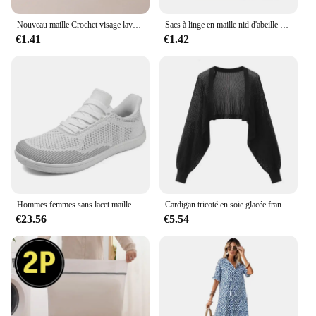
projects, our wholesale options are tailored to meet
your needs.
Nouveau maille Crochet visage lavage bandeaux pour femmes large élastique bandeau Spa chouchous bandes de cheveux bandeau cheveux accessoires ensemble
Sacs à linge en maille nid d'abeille pour produits délicats, tissu en filet, sac de lavage délicat Durable et réutilisable, sac d'organisation de voyage pour Lingerie
€1.41
€1.42
Hommes femmes sans lacet maille chaussures à bout large minimaliste pieds nus zéro goutte large boîte chaussures plates décontracté appartements grande taille 51 52 53 54
Cardigan tricoté en soie glacée française, résistant au soleil, veste fine d'été pour femmes, gilet, jupe à bretelles, châle, chemisier assorti extérieur
€23.56
€5.54