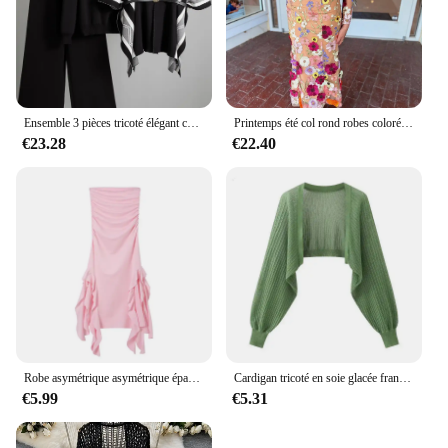
Ensemble 3 pièces tricoté élégant coréen pour femmes, pull + Design chic, haut châle, taille haute, pantalon à jambes larges, nouvelle collection
Printemps été col rond robes colorées 3D fleur broderie maille coupe ajustée Wrap hanche queue de poisson longue dame robe dentelle femme jupe
€23.28
€22.40
Robe asymétrique asymétrique épaule dénudée pour femmes, tendance européenne et américaine, soutien-gorge enveloppant les hanches, coupe cintrée, irrégulière, nouvelle collection printemps/été 2024
Cardigan tricoté en soie glacée française, résistant au soleil, veste fine d'été pour femmes, gilet, jupe à bretelles, châle, chemisier assorti extérieur
€5.99
€5.31