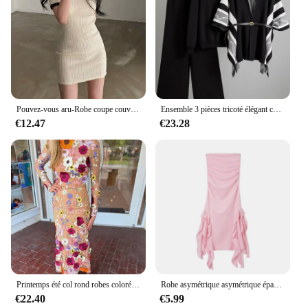
Pouvez-vous aru-Robe coupe couvertes à manches courtes pour femmes, Corée du sud, Chic, Été, Vent, Réduit l'âge, Abonnés, Document, Polo, Col, Sac, Hi...
Ensemble 3 pièces tricoté élégant coréen pour femmes, pull + Design chic, haut châle, taille haute, pantalon à jambes larges, nouvelle collection
€12.47
€23.28
Printemps été col rond robes colorées 3D fleur broderie maille coupe ajustée Wrap hanche queue de poisson longue dame robe dentelle femme jupe
Robe asymétrique asymétrique épaule dénudée pour femmes, tendance européenne et américaine, soutien-gorge enveloppant les hanches, coupe cintrée, irrégulière, nouvelle collection printemps/été 2024
€22.40
€5.99