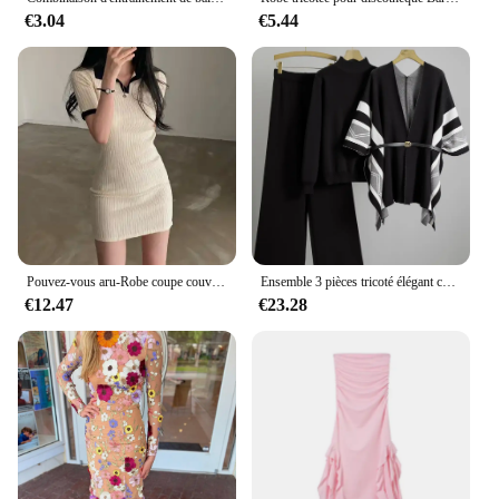
€3.04
€5.44
Pouvez-vous aru-Robe coupe couvertes à manches courtes pour femmes, Corée du sud, Chic, Été, Vent, Réduit l'âge, Abonnés, Document, Polo, Col, Sac, Hi...
Ensemble 3 pièces tricoté élégant coréen pour femmes, pull + Design chic, haut châle, taille haute, pantalon à jambes larges, nouvelle collection
€12.47
€23.28