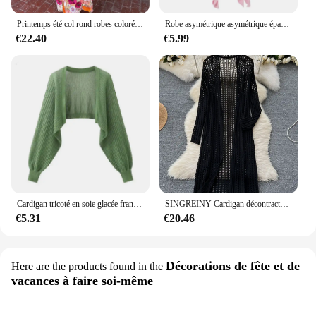
Printemps été col rond robes colorées 3D fleur broderie maille coupe ajustée Wrap hanche queue de poisson longue dame robe dentelle femme jupe
Robe asymétrique asymétrique épaule dénudée pour femmes, tendance européenne et américaine, soutien-gorge enveloppant les hanches, coupe cintrée, irrégulière, nouvelle collection printemps/été 2024
€22.40
€5.99
Cardigan tricoté en soie glacée française, résistant au soleil, veste fine d'été pour femmes, gilet, jupe à bretelles, châle, chemisier assorti extérieur
SINGREINY-Cardigan décontracté de style coréen pour femmes, vêtements d'intérieur d'été pour femmes, châle fin Amissié, cardigan de vacances à la mode
€5.31
€20.46
Décorations de fête et de
Here are the products found in the
vacances à faire soi-même