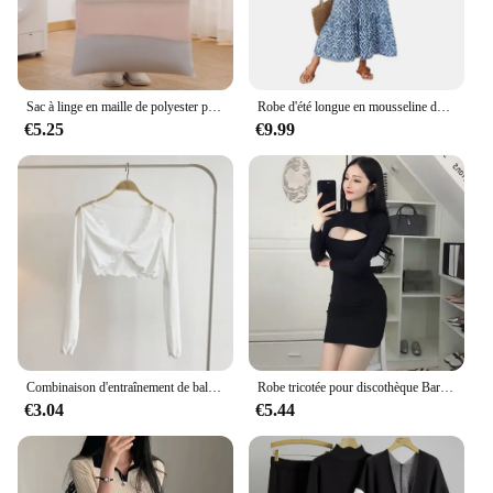
Sac à linge en maille de polyester pour machine à laver, sac de soutien-gorge en maille pour machine à laver, vêtements de soutien-gorge pour femme, boîte Kentucky, grand, extra large, 2P
Robe d'été longue en mousseline de soie pour femmes, col en V, manches courtes, motif Floral, fluide, ligne A, style Boho, volants, balançoire à plusieurs niveaux, robes de plage
€5.25
€9.99
Combinaison d'entraînement de ballet de danse classique, corps torsadé avec un masque en maille sur le dessus, châle de danse à col en V court, couvrant la chair
Robe tricotée pour discothèque Bar, vêtements de travail de Bar, manches longues, Slim, hanche portefeuille, moulante, coupe Vintage, Sexy, automne, corée
€3.04
€5.44