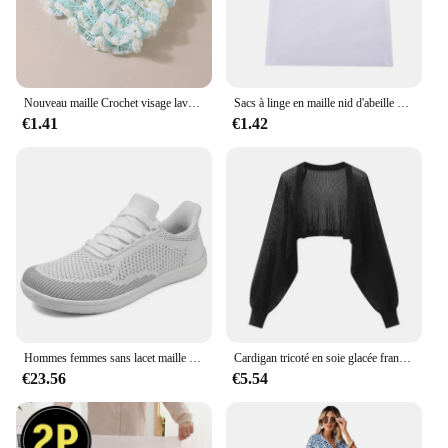
Nouveau maille Crochet visage lavage bandeaux pour femmes large élastique bandeau Spa chouchous bandes de cheveux bandeau cheveux accessoires ensemble
Sacs à linge en maille nid d'abeille pour produits délicats, tissu en filet, sac de lavage délicat Durable et réutilisable, sac d'organisation de voyage pour Lingerie
€1.41
€1.42
Hommes femmes sans lacet maille chaussures à bout large minimaliste pieds nus zéro goutte large boîte chaussures plates décontracté appartements grande taille 51 52 53 54
Cardigan tricoté en soie glacée française, résistant au soleil, veste fine d'été pour femmes, gilet, jupe à bretelles, châle, chemisier assorti extérieur
€23.56
€5.54