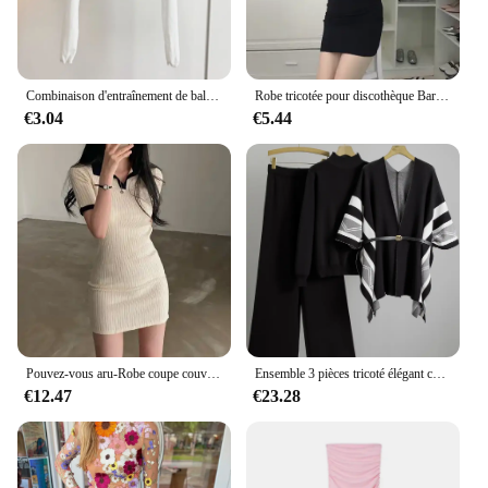
Combinaison d'entraînement de ballet de danse classique, corps torsadé avec un masque en maille sur le dessus, châle de danse à col en V court, couvrant la chair
Robe tricotée pour discothèque Bar, vêtements de travail de Bar, manches longues, Slim, hanche portefeuille, moulante, coupe Vintage, Sexy, automne, corée
€3.04
€5.44
Pouvez-vous aru-Robe coupe couvertes à manches courtes pour femmes, Corée du sud, Chic, Été, Vent, Réduit l'âge, Abonnés, Document, Polo, Col, Sac, Hi...
Ensemble 3 pièces tricoté élégant coréen pour femmes, pull + Design chic, haut châle, taille haute, pantalon à jambes larges, nouvelle collection
€12.47
€23.28