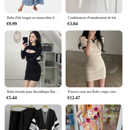
Robe d'été longue en mousseline de soie pour femmes, col en V, manches courtes, motif Floral, fluide, ligne A, style Boho, volants, balançoire à plusieurs niveaux, robes de plage
Combinaison d'entraînement de ballet de danse classique, corps torsadé avec un masque en maille sur le dessus, châle de danse à col en V court, couvrant la chair
€9.99
€3.04
Robe tricotée pour discothèque Bar, vêtements de travail de Bar, manches longues, Slim, hanche portefeuille, moulante, coupe Vintage, Sexy, automne, corée
Pouvez-vous aru-Robe coupe couvertes à manches courtes pour femmes, Corée du sud, Chic, Été, Vent, Réduit l'âge, Abonnés, Document, Polo, Col, Sac, Hi...
€5.44
€12.47