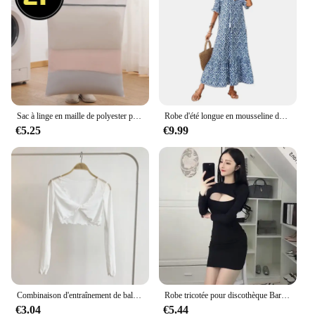
Sac à linge en maille de polyester pour machine à laver, sac de soutien-gorge en maille pour machine à laver, vêtements de soutien-gorge pour femme, boîte Kentucky, grand, extra large, 2P
Robe d'été longue en mousseline de soie pour femmes, col en V, manches courtes, motif Floral, fluide, ligne A, style Boho, volants, balançoire à plusieurs niveaux, robes de plage
€5.25
€9.99
Combinaison d'entraînement de ballet de danse classique, corps torsadé avec un masque en maille sur le dessus, châle de danse à col en V court, couvrant la chair
Robe tricotée pour discothèque Bar, vêtements de travail de Bar, manches longues, Slim, hanche portefeuille, moulante, coupe Vintage, Sexy, automne, corée
€3.04
€5.44