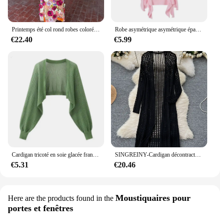
Printemps été col rond robes colorées 3D fleur broderie maille coupe ajustée Wrap hanche queue de poisson longue dame robe dentelle femme jupe
Robe asymétrique asymétrique épaule dénudée pour femmes, tendance européenne et américaine, soutien-gorge enveloppant les hanches, coupe cintrée, irrégulière, nouvelle collection printemps/été 2024
€22.40
€5.99
Cardigan tricoté en soie glacée française, résistant au soleil, veste fine d'été pour femmes, gilet, jupe à bretelles, châle, chemisier assorti extérieur
SINGREINY-Cardigan décontracté de style coréen pour femmes, vêtements d'intérieur d'été pour femmes, châle fin Amissié, cardigan de vacances à la mode
€5.31
€20.46
Moustiquaires pour
Here are the products found in the
portes et fenêtres