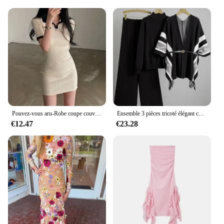
Pouvez-vous aru-Robe coupe couvertes à manches courtes pour femmes, Corée du sud, Chic, Été, Vent, Réduit l'âge, Abonnés, Document, Polo, Col, Sac, Hi...
Ensemble 3 pièces tricoté élégant coréen pour femmes, pull + Design chic, haut châle, taille haute, pantalon à jambes larges, nouvelle collection
€12.47
€23.28