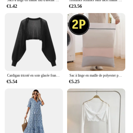
€1.42
€23.56
Cardigan tricoté en soie glacée française, résistant au soleil, veste fine d'été pour femmes, gilet, jupe à bretelles, châle, chemisier assorti extérieur
Sac à linge en maille de polyester pour machine à laver, sac de soutien-gorge en maille pour machine à laver, vêtements de soutien-gorge pour femme, boîte Kentucky, grand, extra large, 2P
€5.54
€5.25