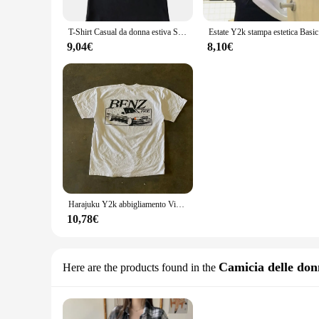
T-Shirt Casual da donna estiva Skinny Fit T-Shirt attillata a maniche corte con scollo a v T-Shirt Basic Solid Crop top
Estate Y2k
9,04€
8,10€
Harajuku Y2k abbigliamento Vintage Fashion Printed T Shirt Street Hip Hop T-Shirt cotone girocollo top estate uomo donna Tee Shirt
10,78€
Camicia delle don
Here are the products found in the