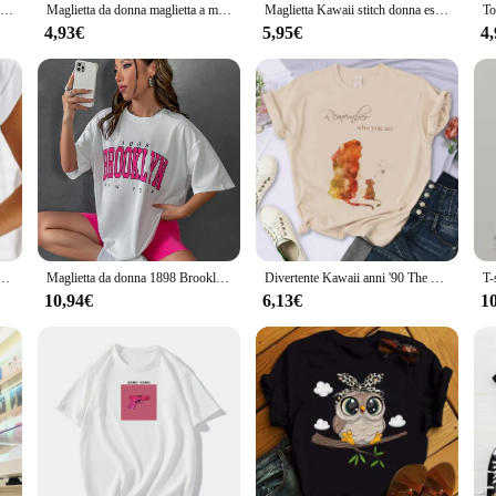
Maycaur T Shirt donna Moon Planet Print Fashion Tee Shirts Casual girocollo manica corta Streetwear T-Shirt femminile Vintage top
Maglietta da donna maglietta a maniche corte retrò Kawaii da uomo Ins marea maglietta carina con grafica oversize allentata Top Y2k
Maglietta Kawaii stitch donna estate top Cartoon Heart Graphic Tees Cute Anime T-Shirt maglietta femminile vestiti
4,93€
5,95€
4
femminile grafica Tee donna amore cuore acquerello dolce stampa estate T abbigliamento T-shirt
Maglietta da donna 1898 Brooklyn York Letter Print top Tee T-Shirt nera T-Shirt estiva femminile maglietta grafica anni '90 maglietta carina femminile
Divertente Kawaii anni '90 The Lion King T-Shirt divertente Disney T Shirt Harajuku Hakuna Matata Tshirt donna Top Tees vestiti femminili
10,94€
6,13€
1