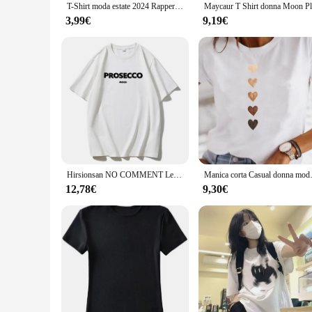
T-Shirt moda estate 2024 Rapper Tupac top Hip Hop Streetwear T-Shirt oversize a maniche corte uomo donna T-Shirt in cotone
3,99€
9,19€
Hirsionsan NO COMMENT Letter Graphic Printed T Shirt donna Summer Oversize abbigliamento femminile elegante O collo Cotton Lady Tops Y2k
Manica corta Casual donna moda 
12,78€
9,30€