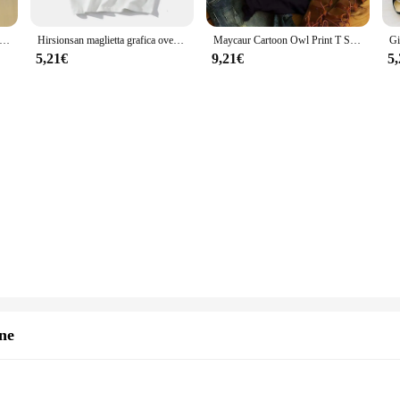
 stampa estetica Basic t-shirt manica corta Streetwear All Match top larghi donna Casual Harajuku Oversize O Neck Tee
Hirsionsan maglietta grafica oversize donna 2024 cotone estivo girocollo manica corta T-Shirt donna Casual allentata Higt Street Top
Maycaur Cartoon Owl Print T Shirt donna Kawaii Graphic Shirts Casual a maniche corte Black Female Tee o-collo Harajuku T-Shirt
5,21€
9,21€
5
ne