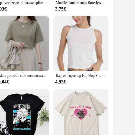
Top oversize per donna semplice Retro Hiphop Cross maglietta a maniche corte da uomo top larghi vestiti larghi estivi T-Shirt Y2k
Modale donna stampa floreale sport moda Casual esplosivo manica corta T-Shirt grafica magliette abbigliamento donna maglietta oversize
,93€
3,75€
T-shirt girocollo stile coreano estate donna vestibilità ampia stampa vegetale Casual tinta unita maniche corte Top per studenti
Rapper Tupac top Hip Hop Streetwear T-Shirt oversize a maniche corte T-Shirt moda uomo donna T-Shirt
0,04€
4,93€