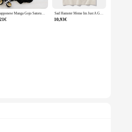
Giapponese Manga Gojo Satoru T Shirt donna Top Jujutsu Kaisen Anime T-Shirt Unisex Harajuku Kawaii manica corta Tee estate Top
Sad Hamster Meme Im Just A Girl magliette uomo/donna abbigliamento Harajuku estetica Tshirt Vintage Unisex Streetwear Cotton Tops
,21€
10,93€