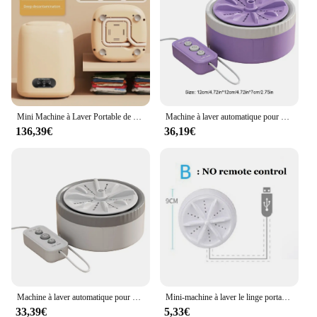
Mini Machine à Laver Portable de Grande Capacité de 9l, Appareil avec vaccage par Rotation, pour Vêtements et Jouets, 110V/220V
Machine à laver automatique pour vêtements, turbine aste par USB, arrêt automatique, léger, voyage, appartement
136,39€
36,19€
Machine à laver automatique pour vêtements, aste par USB, mini machine à linge, peu encombrante, légère, voyage en appartement
Mini-machine à laver le linge portable à bulles d'air,lave-linge rotative ultrasonique turbo de voyage, appareil de blanchisserie,
33,39€
5,33€