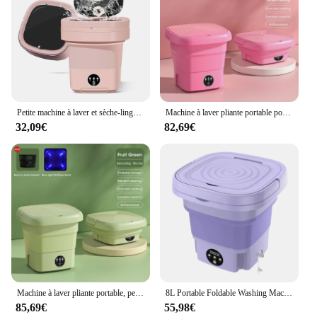
Petite machine à laver et sèche-linge portable, lave-linge pliable avec essorage, sous-vêtements de voyage en appartement, 11L
Machine à laver pliante portable pour la déshydratation, mini centrifugeuse, baril de chaussettes, vêtements et sous-vêtements
32,09€
82,69€
Machine à laver pliante portable, petit lave-linge de voyage, vêtements, chaussettes, sous-vêtements, livres, prise EU, US, UK, E27
8L Portable Foldable Washing Machine 220V Socks Underwear Panties Retractable Household Washing Machine With Spinning Dry
85,69€
55,98€