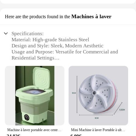
Machines à laver
Here are the products found in the
Specifications:
Material: High-grade Stainless Steel
Design and Style: Sleek, Modern Aesthetic
Usage and Purpose: Versatile for Commercial and
Residential Settings
Performance and Property: Energy-Efficient with
Advanced Cleaning Technology
Parts and Accessories: Comprehensive Set Included
Typical Adaptive Scenario: Suitable for Small to
Large-Scale Laundry Operations
Features:
|Wholesale|Vendors|
**Efficient and Durable Performance**
Crafted from robust stainless steel, this machine à
Machine à laver portable avec centrifugeuse de séchage, mini machine à laver domestique, vêtements, chaussettes, sous-vêtements, livres, voyage, 8L
Mini Machine à laver Portable à ultrasons Turbo, rechargeable par USB, rotative, pour la maison et les voyages
laver is designed to withstand the rigors of frequent