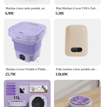
washing machine is the perfect solution for your
laundry needs.
Machine à laver turbo portable, mini laveuse à ultrasons haute puissance, vêtements de bébé, sous-vêtements, chaussettes, voyage d'affaires, USB, 60W
Mini Machine à Laver USB à Turbine Rotative Ultrasonique, pour Chaussettes, Sous-Vêtements, Vaisselle, Voyage, Maison, Apparence
6,99€
5,38€
Machine à Laver Portable et Pliable avec Spin Sèche-linge, existent, Mini Sous-Vêtements, Chaussette, 110V/220V, Centrifugeuse 8L
Petite machine à laver portable entièrement automatique avec essoreuse, mini lave-linge, sous-vêtements, vêtements pour enfants, 220V
25,79€
128,69€