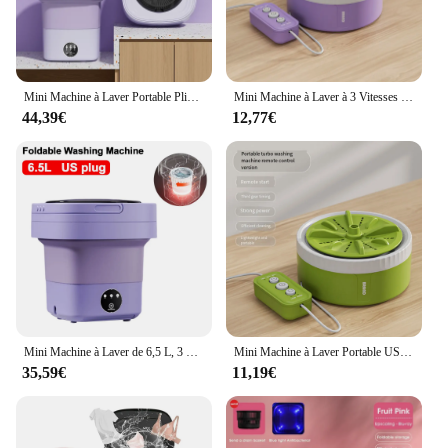
Mini Machine à Laver Portable Pliable à Ultrasons de Grande Capacité, vaccoir à Rotation pour Vêtements, Sous-Vêtements, Chaussettes, de Voyage, 6L, 11L, E27
Mini Machine à Laver à 3 Vitesses avec Turbine Rotative, Portable, Sous-Vêtements, Chaussettes, Vêtements de Bébé
44,39€
12,77€
Mini Machine à Laver de 6,5 L, 3 Modes, Chaussettes de Sous-Vêtements Pliables, Laveuse et vaccage par Rotation, pour Voyage, Dortoir d'Étudiant
Mini Machine à Laver Portable USB, Petit Lave-illant à 3 Vitesses, Minuterie Rotative Turbo, Sous-Vêtements, Chaussettes, Lave-Vaisselle pour Bébé, Voyage à Domicile
35,59€
11,19€