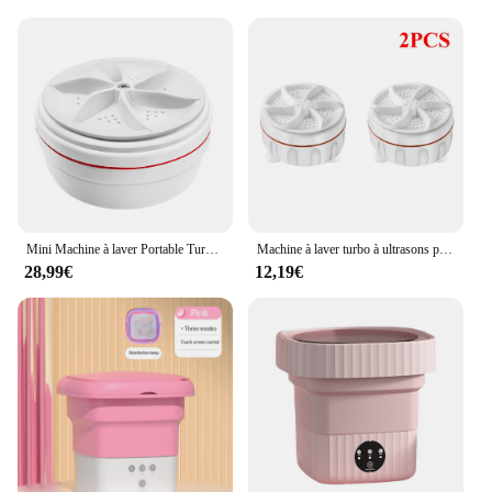
Mini Machine à laver Portable Turbo, pour le nettoyage des sous-vêtements et des chaussettes, à ultrasons, pour la maison et les voyages
Machine à laver turbo à ultrasons portable, mini machine à laver rotative, laveuse de voyage, bulle d'air, 1 à 5 pièces
28,99€
12,19€