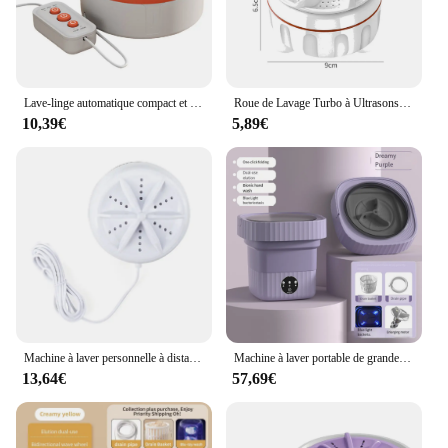
Lave-linge automatique compact et peu encombrant, machine à laver, aste par USB, léger, voyage en appartement
Roue de Lavage Turbo à Ultrasons Multifonction, Turbine à Bulles, Machine à Rotation, USB, Livres, Faible Bruit, pour Chaussettes, Sous-Vêtements
10,39€
5,89€
Machine à laver personnelle à distance, portable, technologie de turbine à ultrasons, D343, pour les voyages en famille
Machine à laver portable de grande capacité avec panier de vidange, 11l, 6l, 110-260V, mini laveuse et sécheuse, utilisation pour appartement, camping, voyage, sous-vêtements
13,64€
57,69€