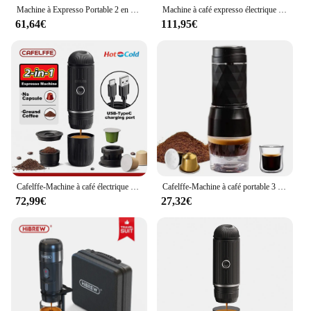
Machine à Expresso Portable 2 en 1, Capsules Compatibles et Café Moulu, Pression 19 Bar, Parfait pour la Cuisine, les Voyages, le Camping
Machine à café expresso électrique portable sans fil Hiinvasive W, adaptée à la voiture et à la maison, cafetière de camping, poudre de capsules expresso dolce
61,64€
111,95€
Cafelffe-Machine à café électrique portable sans fil, machine à expresso, capsule et poudre de café, pot de presse français pour voiture, Fit a.net
Cafelffe-Machine à café portable 3 en 1, eau chaude et froide, machine à expresso manuelle pour capsules et presse à main moulue, brasseur, maison et voyage
72,99€
27,32€