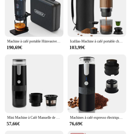
Machine à café portable Hiinvasive W pour voiture et maison, cafetière expresso DC 12V, Fit Ncomputing So Dolce Pod Capsule, poudre de café H4A Plus
Icafilas-Machine à café portable chauffante, cafetière expresso de voyage, adaptée aux capsules et moulu, camping et bureau, sac portable
190,69€
103,99€
Mini Machine à Café Manuelle de Voyage, Expresso Portable Sans Fil, Capsules Compatibles, Parfait pour le Camping, le Bureau
Machines à café expresso électriques portables, mini cafetière avec tasse, poudre de café et bac à capsules, brassage automatique aste
57,66€
76,69€