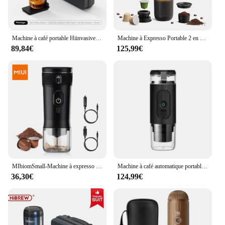
Machine à café portable Hiinvasive W pour voiture et maison, cafetière expresso DC 12V, Fit Ncomputing So Dolce Pod Capsule, poudre de café H4A
Machine à Expresso Portable 2 en 1, Capsules Compatibles et Café Moulu, Pression 19 Bar, Parfait pour la Cuisine, les Voyages, le Camping
89,84€
125,99€
MIbiomSmall-Machine à expresso portable, cafetière de voyage pour voiture, extérieur, camping, sac à dos, léger, DC 12V
Machine à café automatique portable à chauffage sans fil, capsule électrique, machine à expresso, voyage en plein air, maison, 7500mAh, 20 bars
36,30€
124,99€