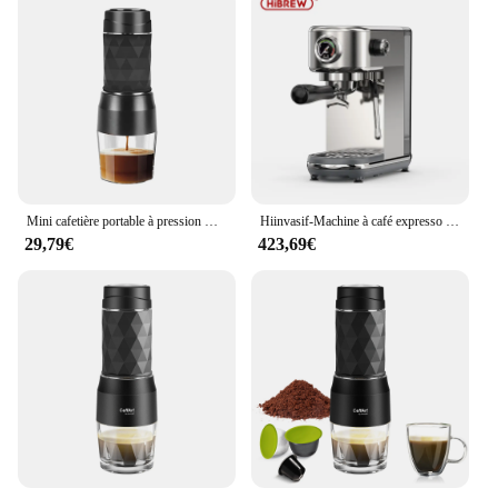
Mini cafetière portable à pression manuelle, cafetière expresso, cafetière moulue à capsules, portable pour les voyages et le pique-nique
Hiinvasif-Machine à café expresso semi-automatique, cafetière super fine, température réglable, froid et chaud, cappuccino, W 20bar, H10B
29,79€
423,69€