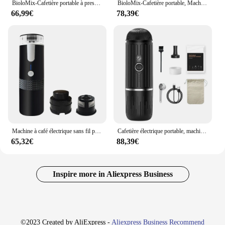
BioloMix-Cafetière portable à pression manuelle, cafetière moulue, machine à expresso, capsule, brasseur, portable, voyage, pique-nique
BioloMix-Cafetière portable, Machine à expresso, Presse à main, Capsule, Cafetière moulue, Portable, Voyage, Pique-nique
66,99€
78,39€
Machine à café électrique sans fil portable, batterie intégrée, aste, extérieur, voyage, voiture, maison, entièrement automatique
Cafetière électrique portable, machine à expresso, compatible avec les capsules et le café moulu, cafetière de voyage pour le camping et les voyages
65,32€
88,39€
Inspire more in Aliexpress Business
©2023 Created by AliExpress -
Aliexpress Business Recommend