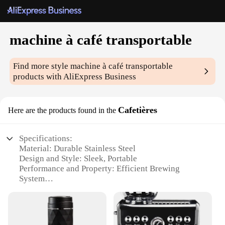
machine à café transportable
Find more style
machine à café transportable
products with AliExpress Business
Cafetières
Here are the products found in the
Specifications:
Material: Durable Stainless Steel
Design and Style: Sleek, Portable
Performance and Property: Efficient Brewing
System
Usage and Purpose: Ideal for Travel and Office
Shape or Size: Compact and Lightweight
Parts and Accessories: Includes Coffee Filter and
Travel Mug