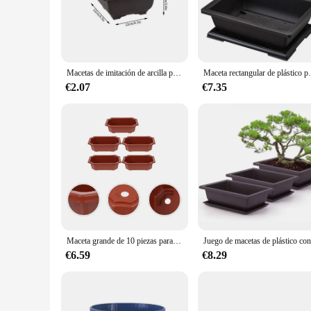
The macetero bonsai is a testament to the harmonious blend o
traditional bonsai-inspired design not only adds a touch of e
beginner, this macetero bonsai is an excellent choice for anyo
**Versatile and Adaptable for Every Scenario**
Macetas de imitación de arcilla púrpura, macetas de plantas suculentas, jardín al aire libre, paisaje, bonsái, bandejas, macetero cuadrado Rectangular
Maceta rectangular de plástico para bonsái, contenedo
These maceteros are versatile and adaptable, making them suit
€2.07
€7.35
and air circulation essential for the health of your plants. 
designed to adapt to various environments. Their lightweight
**A Gift That Grows with Time**
Looking for a thoughtful gift for a plant lover? These maceter
making them an excellent choice for gifting. Whether you're 
between the giver and the recipient. Their timeless design en
Maceta grande de 10 piezas para el hogar, Kit de macetas de bonsái, árbol reutilizable, planta de interior, plantación de plástico al aire libre, suculentas
€6.59
€8.29