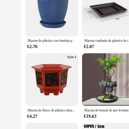
Maceta de plástico con bandeja para plantas suculentas, maceta redonda, decoración de escritorio para el hogar y la Oficina, bonsái de jardín, macetero para plantar vivero
Maceta cuadrada de plástico de 
€2.76
€2.07
Maceta de flores de plástico duradero, maceta de resina de gran diámetro, bonsái, suministros de jardín, maceta hidropónica engrosada
Maceta de bonsái de aire levi
€4.27
€19.63