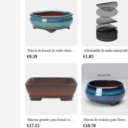
Maceta de bonsái de estilo chino creativo, maceta con ventilación de arena morada, maceta artesanal de cerámica para el hogar y la Oficina
Almohadilla de malla tra
€9.39
€1.85
Macetas grandes para bonsái con bandeja de drenaje, macetero para pequeñas suculentas, plantas de arena moradas, orquídeas, terracota
Maceta de cerámica para flores, cuenco esmaltado, mac
€17.15
€10.70