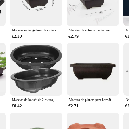
f functionality and artistry. Each piece is meticulously crafted from high-qual
legance to your space but also serves as a testament to your love for plants and
ne looking to cultivate a miniature plant collection.
r de jardín para balcón, suministros de jardín, maceta de flores de imitación de plástico antiguo, 1 unidad
Macetas rectangulares de imitación de arcilla púrpura para plantas, macetas para bonsái de paisaje de jardín al aire libre, macetas para plantas
Macetas de entrenamiento con bandeja de plástico para plantas, maceta cuadrada para flores, macetas de plástico para plantas suculentas con bandejas cuadradas
able for a wide range of plant species. Their design is not only aesthetically p
€2.30
€2.79
€
Whether you're looking to add a touch of greenery to your office desk or create 
 nature makes them easy to move and reposition, ensuring that your plants rece
os are not just containers but a gateway to a world of bonsai artistry. Available 
looking to surprise a friend, family member, or colleague, these maceteros are
sures that they will be cherished for years to come, making them a gift that kee
Juego de macetas de plástico con bandeja para plantas, juego de macetas cuadradas de entrenamiento para suculentas, bonsái, 5 unidades
Macetas de bonsái de 2 piezas, maceta ovalada, contenedor de adorno, plantación de plástico para el hogar, soporte grande para jardín, jardinería y oficina
Macetas de plantas para bonsái, suculentas de imitación de arena púrpura, maceta de mesa transpirable para plantación de jardín, 22.0016.507.00cm
€6.42
€2.71
€