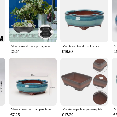
nspirable para maceta de flores, pantallas de drenaje para bonsái, alfombrilla de rejilla inferior para maceta, 50 piezas
Maceta grande para jardín, maceta para suculentas, bonsái, Pp, oficina, interior, 2 piezas
Maceta creativa de estilo chino para bonsái, maceta de cerámica artesanal, arena púrpura, ventilar, para el hogar y la Oficina
€6.61
€10.68
€
eta suculenta de cerámica con orificio, adorno artístico poligonal para el hogar y el jardín al aire libre
Maceta de estilo chino para bonsái, maceta transpirable de gres con agujeros, maceta de entrenamiento para bonsái, artesanías de cerámica
Macetas especiales para orquídeas, maceta grande, suculentas pequeñas, bonsái con plantas de drenaje, arcilla púrpura, arena, cerámica
€7.25
€17.20
€