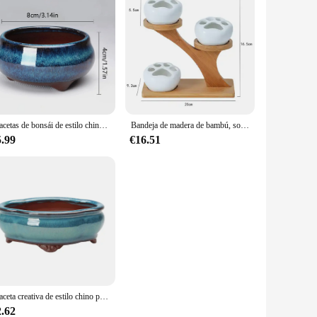
Macetas de bonsái de estilo chino, macetas de gres transpirable con agujeros, maceta de bonsái de estilo chino, artesanías de cerámica para jardín
Bandeja de madera de bambú, soporte para maceta de 3 capas, soporte para plantas, decoración del hogar, suministros de jardinería, organizador de bonsái suculentas
5.99
€16.51
Maceta creativa de estilo chino para bonsái, maceta de cerámica artesanal, arena púrpura, ventilar, para el hogar y la Oficina
2.62