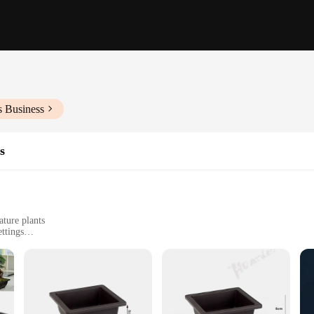
s Business
s
ture plants
ttings
 sizes to suit different plant needs
ant care