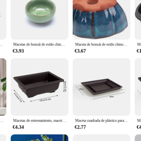
imitación para balcón, cuenco de bonsái para vivero, maceta rectangular para flores, 1 unidad
Macetas de bonsái de estilo chino, macetas de gres transpirable con agujeros, maceta de entrenamiento para bonsái, artesanías de cerámica
Maceta de bonsái de estilo chino, maceta artesanal de cerámica para plantas, decoración del hogar, 7,5x5,7x4cm
€3.93
€3.67
€
tante, maceta de escritorio para flores, macetero de jardín, planta interior, flor de oficina, maceta suculenta, adorno para decoraciones del hogar
Macetas de entrenamiento, macetas de plantas suculentas de imitación, macetas de plástico para bonsái, bandejas cuadradas en maceta para paisaje de jardín al aire libre
Maceta cuadrada de plástico para balcón, cuenco de bonsái para plantas, maceta rectangular de imitación, decoración para guardería, 1 unidad
€4.34
€2.77
€