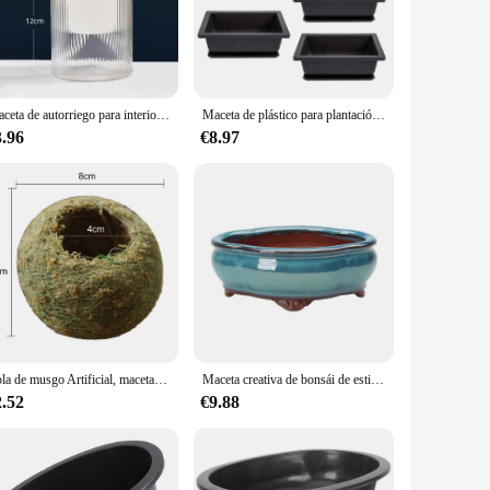
ity ceramic, ensuring durability and longevity. The
 nature. Whether you're a seasoned bonsai hobbyist or a
Maceta de autorriego para interiores, maceta de plantas hidropónicas suculentas, Mini macetas, pecera, maceta de mesa, decoración de bonsái para el hogar
Maceta de plástico para plantación de flores, maceta para suculentas, bonsái, 5 Juegos
leasing but also functional, allowing for optimal drainage
3.96
€8.97
a serene bonsai garden in your backyard, these maceteros are
ive the ideal amount of sunlight and care.
in a variety of sizes, they cater to different plant needs,
 a gift that grows with time, symbolizing the enduring bond
ps on giving.
Bola de musgo Artificial, maceta verde creativa DIY para jardinería, plantas en macetas, macetero Natural, soporte para plantas bonsái, Nido de Pájaro, decoración del hogar
Maceta creativa de bonsái de estilo chino, maceta de cerámica artesanal, arena púrpura, ventilar, para el hogar y la Oficina
2.52
€9.88