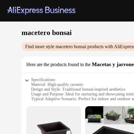
macetero bonsai
Find more style
macetero bonsai
products with AliExpres
Macetas y jarrone
Here are the products found in the
Specifications:
Material: High-quality ceramic
Design and Style: Traditional bonsai-inspired aesthetics
Usage and Purpose: Ideal for nurturing and showcasing minia
Typical Adaptive Scenario: Perfect for indoor and outdoor se
Shape or Size or Weight or Quantity: Available in a variety of
Performance and Property: Durable, ensuring long-lasting pl
Features:
|Wholesale|Vendors|
**Elegant Craftsmanship for Plant Enthusiasts**