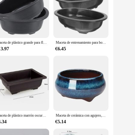
Maceta de plástico grande para flores, contenedor de 2 piezas para ventana, macetas para plantas de interior, suculentas, granja rústica, redonda, bonsái
Maceta de entrenamiento para bonsái, contenedor ovalado para jardinería, cultivo de plantas, jardín, 2 piezas
13.97
€6.45
Maceta de plástico marrón oscuro para plantas suculentas, macetas cuadradas o rectangulares de estilo nórdico, suministros para balcón y jardín, 1 unidad
Maceta de cerámica con agujero, pared gruesa, regalos para amigos
4.34
€5.14