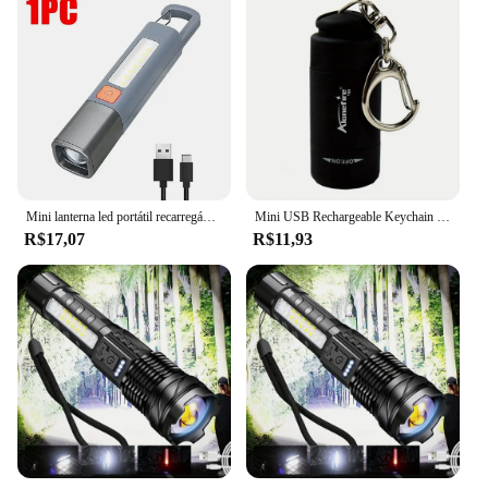
Mini lanterna led portátil recarregável usb com gancho zoomable tocha acampamento ao ar livre caminhadas lanterna de emergência de longo alcance
Mini USB Rechargeable Keychain Light, Tocha LED poderosa para esportes noturnos, Camping ao ar livre, Caminhadas, Iluminação portátil de emergência
R$17,07
R$11,93