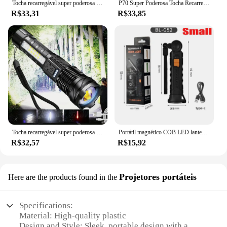
Tocha recarregável super poderosa com luz lateral, luz de inundação para camping ao ar livre, pesca, caça, escalada, aventura, 1pc
P70 Super Poderosa Tocha Recarregável, Luz de Inundação com Luz Lateral, Camping ao ar livre, Pesca, Caça, Escalada, Adventure Eme
R$33,31
R$33,85
Tocha recarregável super poderosa com luz lateral, luz de inundação para camping ao ar livre, pesca, caça, escalada, aventura, 1pc
Portátil magnético COB LED lanterna, lanterna dobrável com gancho, USB recarregável, luz de trabalho, reparo de emergência, camping
R$32,57
R$15,92
Projetores portáteis
Here are the products found in the
Specifications:
Material: High-quality plastic
Design and Style: Sleek, portable design with a