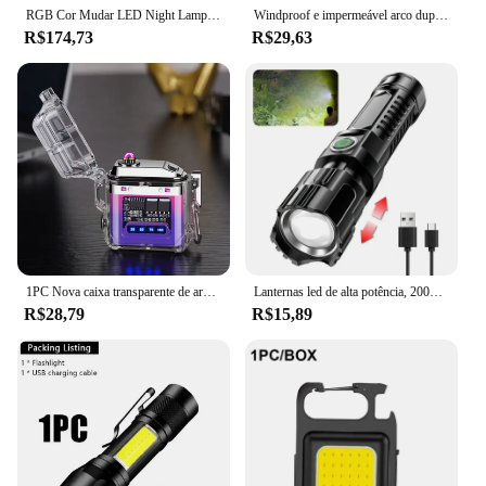
RGB Cor Mudar LED Night Lamp, Tocha Luz, Bluetooth, Controle Remoto, ORE Jogo, Modelo Toy periférico, recarregável
Windproof e impermeável arco duplo transparente isqueiro elétrico, maior confiabilidade e desempenho, isqueiro LED, 1pc
R$174,73
R$29,63
1PC Nova caixa transparente de arco duplo isqueiro eletrônico USB Tipo C carregamento rápido iluminação COB isqueiro de plasma elétrico impermeável
Lanternas led de alta potência, 2000lm, tocha tática com luz de exibição, carregamento usb, acampamento, pesca, lanterna com zoom de emergência
R$28,79
R$15,89