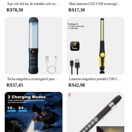
Xpe cob led luz de trabalho usb recarregável lâmpada de inspeção com gancho tocha luz de trabalho à prova dwaterproof água portátil para reparo do carro
Mini lanterna LED USB recarregável, tocha Zoomable, holofotes portáteis de longo alcance, luz lateral COB para camping ao ar livre e pesca
R$70,30
R$17,30
Tocha magnética recarregável para garagem e mecânico, Auto LED Light, Lanterna de aviso de emergência, Acessórios do carro
Lanterna magnética portátil COB LED, Tocha recarregável USB, Lanterna de inspeção, Camping, Lâmpada de reparo do carro
R$37,45
R$42,98