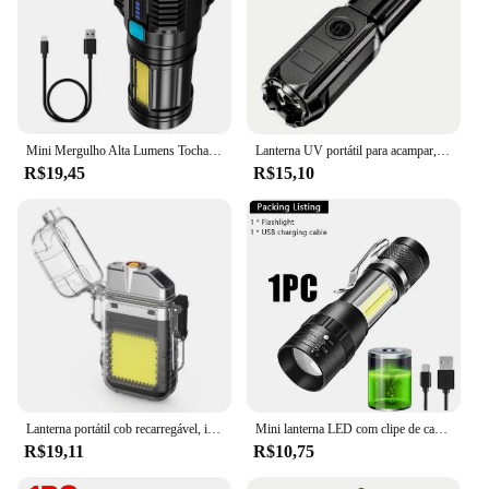
Mini Mergulho Alta Lumens Tocha, recarregável De Longo Alcance, Lanternas De Acampamento Poderosas, Tocha LED Linterna
Lanterna UV portátil para acampar, Tocha ABS Zoomable, Lanternas Ultravioletas para Pilhas Pet, Detecção Fluorescente, 3 Modos, UV395NM
R$19,45
R$15,10
Lanterna portátil cob recarregável, isqueiro de arco duplo, à prova d'água, mini portátil, iluminação de acampamento ao ar livre para cara e homens duros
Mini lanterna LED com clipe de caneta, lanterna de zoom, lâmpada COB + XPE, bateria embutida, ao ar livre, impermeável, emergência, luz de bolso, 1-5pcs
R$19,11
R$10,75