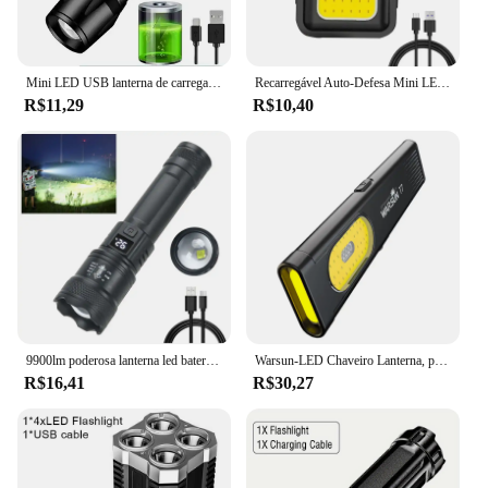
Mini LED USB lanterna de carregamento, COB + XPE, tocha portátil, lanterna de acampamento, Zoomable Focus Light, lanterna tática com caneta clip
Recarregável Auto-Defesa Mini LED Light, Lanternas de alta potência, tocha, holofote, chaveiro, trabalho, Camping
R$11,29
R$10,40
9900lm poderosa lanterna led bateria display usb recarregável luz telescópica zoom tocha lâmpada de acampamento ao ar livre lanterna de pesca
Warsun-LED Chaveiro Lanterna, portátil Mini Tocha Luz, Lanterna de bolso, Inundação Trabalho Luz com Ímã, USB-C recarregável, 800Lm
R$16,41
R$30,27