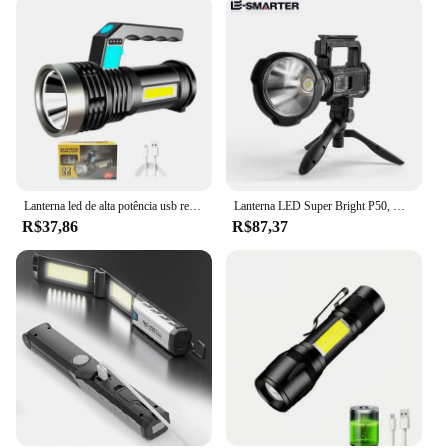
Lanterna led de alta potência usb recarregável ao ar livre super brilhante portátil holofote lanterna embutida 18650 lâmpada de acampamento
Lanterna LED Super Bright P50, Holofote portátil de alta potência, Recarregável, À prova d'água, Camping, Tocha de caminhada, Lâmpada com suporte
R$37,86
R$87,37