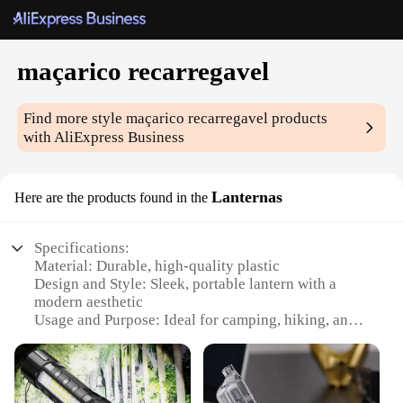
maçarico recarregavel
Find more style
maçarico recarregavel
products
with AliExpress Business
Lanternas
Here are the products found in the
Specifications:
Material: Durable, high-quality plastic
Design and Style: Sleek, portable lantern with a
modern aesthetic
Usage and Purpose: Ideal for camping, hiking, and
outdoor activities
Performance and Property: Rechargeable with a
long-lasting battery life
Shape or Size or Weight or Quantity: Compact and