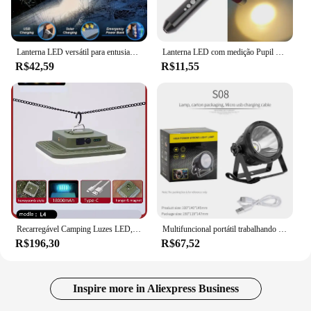
Lanterna LED versátil para entusiastas de camping e ao ar livre, 8 modos, solar, USB recarregável, resistente à água, longo alcance, 1pc
Lanterna LED com medição Pupil Gauge, luz de trabalho, caneta de primeiros socorros, tocha lâmpada
R$42,59
R$11,55
Recarregável Camping Luzes LED, Forte Magnet Zoom, Tocha portátil, Lanterna de tenda, Iluminação de manutenção do trabalho, 100W
Multifuncional portátil trabalhando luz alta potência impermeável holofote Spotlight USB recarregável bateria lítio tocha
R$196,30
R$67,52
Inspire more in Aliexpress Business