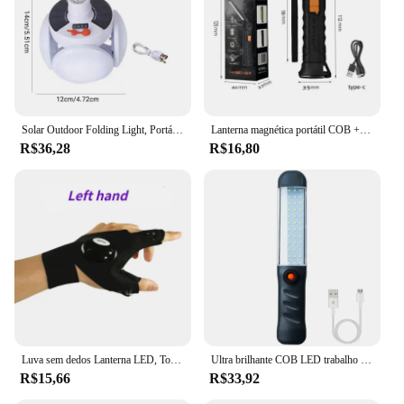
construction, this projector is not only durable but
also stylish, blending seamlessly into any
environment. Its compact size and lightweight
nature make it a discreet addition to your gadget
collection, ready to impress at a moment's notice.
Solar Outdoor Folding Light, Portátil, USB recarregável, Lâmpada LED, Luzes de busca, Camping Tocha, Lâmpada de emergência para quedas de energia
Lanterna magnética portátil COB + LED, tocha recarregável USB, luz de inspeção da lanterna, camping, lâmpada de reparo do carro, pacote 1-5
R$36,28
R$16,80
Luva sem dedos Lanterna LED, Tocha impermeável, Ferramenta ao ar livre, Pesca, Camping, Caminhadas, Sobrevivência, Resgate, Ferramenta Multi Light
Ultra brilhante COB LED trabalho luz, carro mecânico lâmpada, USB recarregável, lanterna, tocha magnética, luz de emergência, luz de advertência
R$15,66
R$33,92