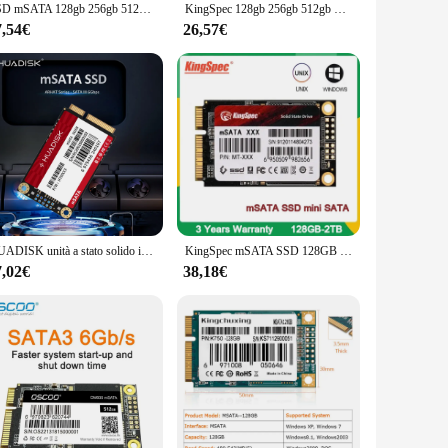
SSD mSATA 128gb 256gb 512GB 16gb 32gb 64gb SSD mSATA 1TB 2TB per computer disco rigido interno a stato solido console di gioco laptop
KingSpec 128gb 256gb 512gb mSATA SATA III 6 GB/S SSD 1TB 2TB Mini disco rigido PCIE disco a stato solido per Dell Lenovo
7,54€
26,57€
HUADISK unità a stato solido interna MINI SATA3.0 128GB 256GB 512GB 1TB MSATA SSD disco rigido a stato solido per Desktop
KingSpec mSATA SSD 128GB 256GB 512GB Driver a stato solido interno 1TB 2TB Mini SATA NGFF Hard Disk per PC portatile HP
7,02€
38,18€