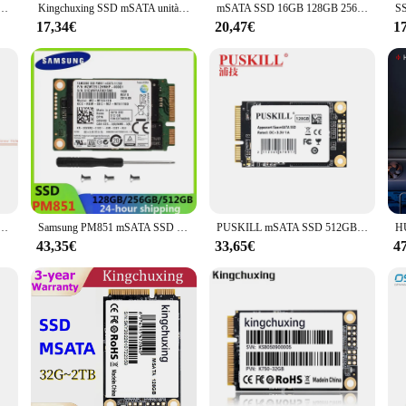
B 512GB 1TB 3x5cm Mini SATA 3 disco rigido interno a stato solido per Laptop e Notebook
Kingchuxing SSD mSATA unità a stato solido interna 128GB 256GB 512GB mSATA SSD disco rigido ad alte prestazioni per Laptop Desktop
mSATA SSD 16GB 128GB 256GB mSATA SATA III SSD 512TB 1TB Disco rigido Disco a stato solido per accessori per computer PC portatile
17,34€
20,47€
1
e SSD 120GB 240GB 1tb HDD SATA 3.0 III per Tablet PC Laptop disco rigido mSATA ssd half size
Samsung PM851 mSATA SSD Unità a stato solido interna 128 GB 256 GB 512 GB SSD interno da 1,8 pollici Nvme SATAIII per laptop Dell HP Lenovo
PUSKILL mSATA SSD 512GB 256GB HDD interno 1TB 128GB 64GB disco rigido a stato solido per Laptop Desktop
43,35€
33,65€
4