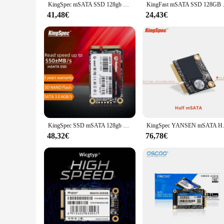
KingSpec mSATA SSD 128gb 256gb 512GB mSATA SSD 1TB 2TB HDD per desktop 3x5cm Disco rigido interno a stato solido per laptop Hp
KingFast mSATA SSD 128GB 256G
41,48€
24,43€
KingSpec SSD mSATA 128gb 256gb 500gb 512gb 64gb unità a stato solido SATAIII 6 GB/s 1TB 2TB Ssd Mini disco rigido SATA3 per Dell Lenovo
KingSpec YANSEN mSATA Half Siz
48,32€
76,78€