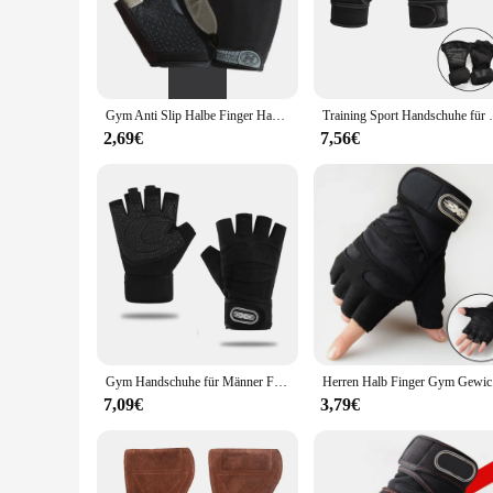
**Unmatched Durability and Performance**
Crafted from robust high-grade steel, the männer traning Gew
you to focus on your training without worrying about equipmen
**Versatile and User-Friendly Design**
The ergonomic design of the männer traning Gewichtheben set 
Gym Anti Slip Halbe Finger Handschuhe Atmungsaktive Hanteln Handschuhe Männer Frauen Elastische Schock Übung Sport handschuhe für Radfahren Fahrrad
Training Sport Handschuhe für Männer Frauen Wo
for gyms, fitness centers, or home workout spaces. The though
training experience.
2,69€
7,56€
**Optimized for Efficiency and Growth**
The männer traning Gewichtheben set is specifically designed
fitness. The set's adaptability allows you to progress throug
tailored to meet your fitness goals and help you achieve them
Gym Handschuhe für Männer Frauen Fitness Gewichtheben Armband Handschuhe Bodybuilding Training Sport Übung Radfahren Handschuh Stoßfest
Herren Halb
7,09€
3,79€