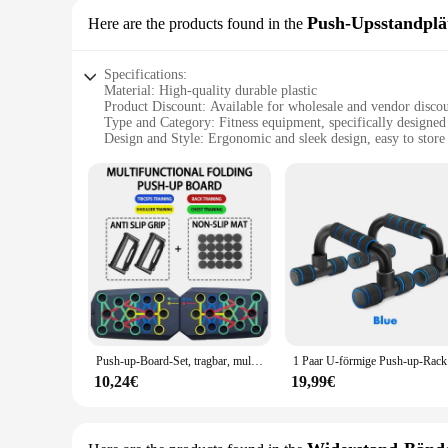
Push-Upsstandplä
Here are the products found in the
Specifications:
Material: High-quality durable plastic
Product Discount: Available for wholesale and vendor disco
Type and Category: Fitness equipment, specifically designed
Design and Style: Ergonomic and sleek design, easy to store
Usage and Purpose: Enhances upper body strength and muscl
Typical Adaptive Scenario: Ideal for home gyms, fitness stu
Shape or Size or Weight or Quantity: Lightweight and portab
Features:
|Vendors|
**Elevate Your Fitness Routine**
The männer traning Push-Upsstandplätze are the perfect additi
versatility and effectiveness of your training routine. Desi
achieve better results. The ergonomic design ensures comfort 
**Durable and Reliable**
Push-up-Board-Set, tragbar, multifunktional, Push-up-Stange, faltbar, Fitnessgeräte für Brust, Bauch, Arme/Rücken, Training
1 Paar U-
Crafted from high-quality durable plastic, these push-up stand
during the most challenging workouts. Whether you're a seaso
10,24€
19,99€
set includes multiple push-up stands, allowing for a variety of 
**Versatile and Convenient**
Whether you're a personal trainer, a fitness enthusiast, or 