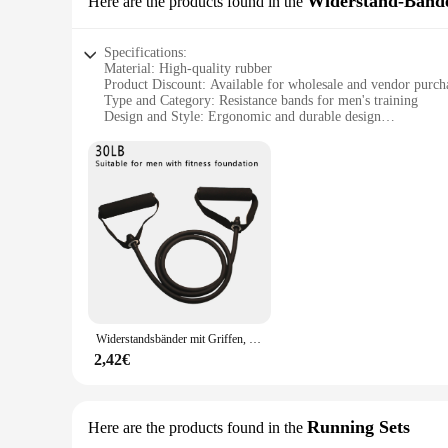
Widerstand-Bänd
Here are the products found in the
wide range of applicable scenarios, from home gyms to fitne
can take your training on the go. With the availability of w
looking to stock up on fitness equipment.
Specifications:
Material: High-quality rubber
Product Discount: Available for wholesale and vendor purch
Type and Category: Resistance bands for men's training
Design and Style: Ergonomic and durable design
Usage and Purpose: Ideal for strength training and muscle t
Typical Adaptive Scenario: Suitable for various fitness level
Shape or Size or Weight or Quantity: Available in multiple se
Features:
|Wholesale|
**Enhanced Fitness Experience**
The männer traning Widerstand-Bänder are designed to enhance
comfortable grip and consistent resistance throughout your wo
stretching to strength training. Their ergonomic design ensu
**Versatile Training Companion**
Widerstandsbänder mit Griffen, Übungsbändern, Trainingsbänder mit Griffen für Männer und Frauen, Krafttrainingsgeräte zu Hause
These resistance bands are not just for men; they're for anyon
trainers. They're lightweight and portable, making them an 
2,42€
training partner for consistent progress.
**Effortless Integration into Your Routine**
Integrating these resistance bands into your training regimen
Running Sets
Here are the products found in the
easy storage, making them an ideal choice for those with limi