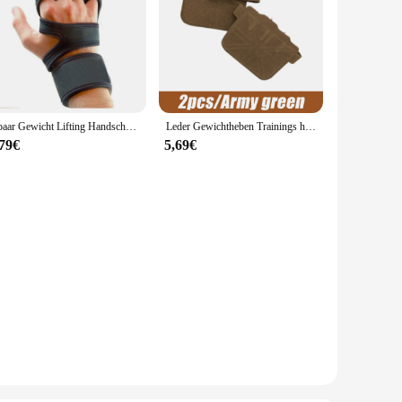
1 paar Gewicht Lifting Handschuhe Frauen Männer Fitness Sport Bodybuilding Gymnastik Griffe Gym Hand Palm Schutz Handschuhe
Leder Gewichtheben Trainings handschuhe Handflächen schutz Gewichtheben unterstützen Frauen männliche Fitness Sport Griff Klimmzug gewichte
,79€
5,69€