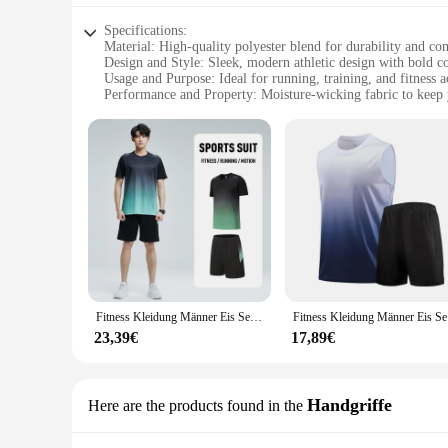
workouts as your strength improves. Whether you're looking t
achieving your goals.
Specifications:
Material: High-quality polyester blend for durability and co
Design and Style: Sleek, modern athletic design with bold c
Usage and Purpose: Ideal for running, training, and fitness ac
Performance and Property: Moisture-wicking fabric to keep 
Shape or Size or Weight or Quantity: Available in a range of 
Parts and Accessories: Comes with a matching jacket and pan
Features:
**Optimized for Performance**
The männer traning Running Sets are meticulously crafted to 
comfort, allowing you to push your limits without sacrifici
performance in their training regimen.
**Versatile and Stylish**
These sets are not just about functionality; they also boast 
you're hitting the gym or running on the trails, the männer tr
that flatters your physique and enhances your athletic presen
Fitness Kleidung Männer Eis Seide schnell trocknende Sportswear Set Sommer kurz ärmel ige T-Shirt Morgen Laufen Basketball Trainings raum sh
Fitness Kle
**For Vendors and Suppliers**
23,39€
17,89€
The männer traning Running Sets are designed with vendors an
looking to provide a coordinated look to their customers. Th
their superior performance and stylish design, these sets are s
Handgriffe
Here are the products found in the