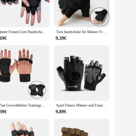
ons. The durable construction ensures longevity, allowing
gineered to provide consistent performance and reliability.
allow for personalized workouts, making it an ideal choice
Männer Frauen Gym Handschuhe Gewichtheben Fitness Training Nicht Slip Palm Protector Atmungsaktive Fingerlose Fahrrad Radfahren Handschuhe
Turn handschuhe für Männer Frauen Fitness Gewichtheben Armband Handschuhe Bodybuilding Training Sport Übung Fahrrad handschuh stoßfest
endly, reducing the risk of injury and enhancing the overall
,69€
9,39€
o help you build muscle tone and enhance your overall
her you're looking to bulk up or tone down, this set is
1 Paar Gewichtheben Trainings handschuhe für Männer Frauen Fitness Sport Bodybuilding Gymnastik Fitness studio Hand Handgelenk Handflächen schutz Handschuhe
Sport Fitness Männer und Frauen Gewichtheben atmungsaktive rutschfeste Silikon Halbfinger-Fahrradhandschuhe
,39€
9,89€