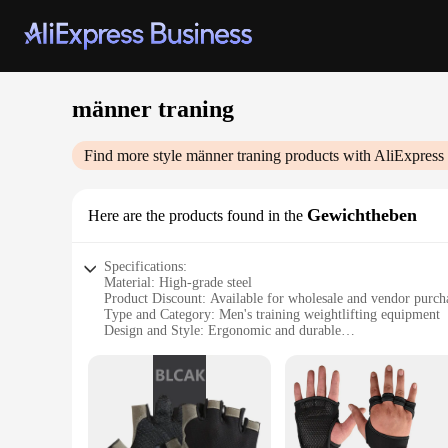
männer traning
Find more style
männer traning
products with AliExpress
Gewichtheben
Here are the products found in the
Specifications:
Material: High-grade steel
Product Discount: Available for wholesale and vendor purch
Type and Category: Men's training weightlifting equipment
Design and Style: Ergonomic and durable
Usage and Purpose: Enhances strength and muscle tone
Typical Adaptive Scenario: Gyms, fitness centers, and home
Shape or Size or Weight or Quantity: Adjustable weight sets 
Features:
|Wholesale|