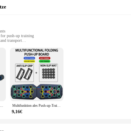
tze
unts
 for push-up training
 and transport
e tone
dios, or outdoor workouts
le, set includes multiple push-up stands
on to any fitness enthusiast's collection. These push-up stands are not just ano
gned to enhance upper body strength and muscle tone, these stands are ideal for
during extended use, while the lightweight and portable nature of the set makes
förmige Push-up-Rack Fitness geräte Hands chwamm Griff Muskel training Push-up-Bar Brust Home Gym Bodybuilding
Multifunktion ales Push-up-Trainings brett für den Haushalt für tragbare Push-up-Trainings geräte für Männer in der Brust und im Bauch muskel
s are built to withstand the rigors of intense training sessions. The robust con
ned athlete or just starting your fitness journey, these stands provide the sup
9,16€
exercises and intensities, catering to all fitness levels.
a vendor looking to expand your product offerings, the männer traning Push-Upsst