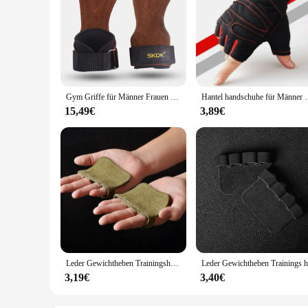
Gym Griffe für Männer Frauen Rindsleder Palm Guards Gewichtheben Fitness Workout Handschuhe Griffe mit Handgelenk Wraps Training Ausrüstung
Hantel handschuhe für Männer Frauen Gewichtheben Crossfit 
15,49€
3,89€
Leder Gewichtheben Trainingshandschuhe Handflächenschutz Damen Herren Fitness Sport Gymnastik Griffe Klimmzüge Gewichtheben Workout
3,19€
3,40€