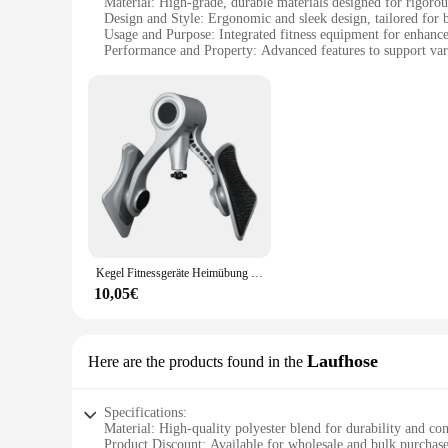
Material: High-grade, durable materials designed for rigorou
Design and Style: Ergonomic and sleek design, tailored for b
Usage and Purpose: Integrated fitness equipment for enhanc
Performance and Property: Advanced features to support var
Parts and Accessories: Comprehensive sets with all necessar
Applicable People: Ideal for men seeking to enhance their tra
Features:
|Wholesale|
**Unmatched Durability and Performance**
The männer traning equipment is crafted from robust materials
improve your fitness, this equipment is designed to support 
you need to achieve your fitness objectives.
**Versatile Training Solutions**
The männer traning sets are not just about strength; they are 
Kegel Fitnessgeräte Heimübung Becken Beckenmuskeltrainer Gesäßgeräte für Männer Bodentrainer - Stärken
allows for seamless transitions between exercises, making it 
have got you covered.
10,05€
**Tailored for the Modern Athlete**
Understanding the importance of aesthetics in addition to f
modern aesthetic make it an attractive addition to any space,
Laufhose
Here are the products found in the
your fitness journey, these sets are designed to support you
Specifications:
Material: High-quality polyester blend for durability and co
Product Discount: Available for wholesale and bulk purchases