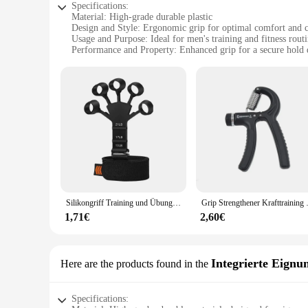
Specifications:
Material: High-grade durable plastic
Design and Style: Ergonomic grip for optimal comfort and c
Usage and Purpose: Ideal for men's training and fitness rout
Performance and Property: Enhanced grip for a secure hold 
Parts and Accessories: Comes as a set for a comprehensive t
Applicable People: Designed for men looking to improve the
Features:
|Wholesale|
**Optimized for Performance**
The männer traning Handgriffe are meticulously crafted to en
workouts. The ergonomic grip ensures that your hands remain
beginner, these hand grips are versatile enough to cater to all
**Versatile Training Companion**
These hand grips are not just about strength; they are also a
Silikongriff Training und Übung Fingerübung Bahre Handstärker Arthritis Grip Trainer Handbürste Expander Griffe
Grip Strengthener Krafttraini
groups. The sets come with multiple grips, allowing you to 
workout setup.
1,71€
2,60€
**Adaptable to Your Lifestyle**
The männer traning Handgriffe are designed to be adaptable 
design ensures that they can be easily transported, making 
Integrierte Eign
Here are the products found in the
to push your limits and achieve your fitness goals.
Specifications: