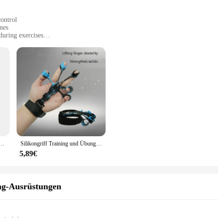
ontrol
ines
during exercises
raining experience
ir strength and endurance
hance your training experience. Made from high-grade durable plastic, these ha
 comfortable and secure, allowing you to focus on your performance without an
 levels of training.
bout versatility. They are ideal for a wide range of exercises, from weightlifti
ng Handtrainer Einstellbar 5-60 kg Fitness Unisex Finger Rehabilitationstraining Handgriff
Silikongriff Training und Übung Fingerübung Bahre Handstärker Arthritis Grip Trainer Handbürste Expander Griffe
tailor your workout to your specific needs. The design and style of these hand
5,89€
to your lifestyle. Whether you're training at home or in a commercial gym, thes
them a great choice for those on the go. The performance and property of these
ung-Ausrüstungen