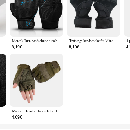
Bodybuilding Workout Sport Gym Trainings handschuhe rutsch fester Handgelenks chutz
Moreok Turn handschuhe rutsch feste 3mm Pads Pull-up Kraft training Gewichtheben Handschuhe Kettle bell Workout Übung Fitness handschuhe Männer
Trainings handschuhe für Männer und Frauen Handgelenk wickel Trainings handschuhe Gewichtheben Radfahren Fitness studio Fitness Cross Training atmungsaktiv schwarz
8,19€
8,19€
4
Leder Gewichtheben Trainings handschuhe Handflächen schutz Frauen Männer Fitness Sport Gymnastik Griffe Klimmzüge Gewichtheben Training
Männer taktische Handschuhe Halb finger Militär Outdoor Reiten Gewichtheben Training Schutz handschuhe Fahrrad Übung Turn handschuhe
4,09€