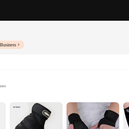
 Business
ases
 workout spaces
for personalized training