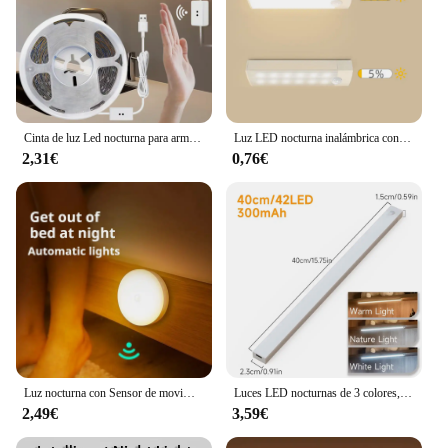
Cinta de luz Led nocturna para armario de cocina, tira de luz blanca para retroiluminación de TV, Interruptor de Sensor de barrido manual, CC 2835, 5V, USB, 1-10M
Luz LED nocturna inalámbrica con Sensor de movimiento, lámpara de noche con atenuación para debajo del gabinete, dormitorio, pasillo y escalera, recargable
2,31€
0,76€
Luz nocturna con Sensor de movimiento, lámpara detectora LED inalámbrica para dormitorio, escalera, armario y decoración de habitación, 1 unidad
Luces LED nocturnas de 3 colores, luz de pared con Sensor de movimiento inalámbrico, carga USB tipo C, lámpara de medianoche para armario de cocina, dormitorio y pasillo
2,49€
3,59€