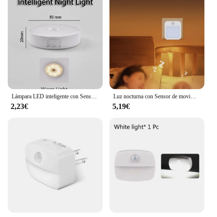
Lámpara LED inteligente con Sensor de cuerpo humano, iluminación de emergencia automática, carga USB, succión magnética inalámbrica, luz nocturna
Luz nocturna con Sensor de movimiento y luz LED, lámparas con enchufe europeo, luz nocturna inalámbrica para niños, mesita de noche y dormitorio
2,23€
5,19€