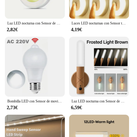
Luz LED nocturna con Sensor de movimiento para armario, lámpara de disco de pared inalámbrica para escaleras, pasillo, 1/3/6 piezas
Luces LED nocturnas con Sensor táctil, 3 modos, luz de pared regulable con carga USB para dormitorio, Mini lámpara de noche portátil con Base magnética, 6/1 ud.
2,82€
4,19€
Bombilla LED con Sensor de movimiento E27, 9W, 12W, 18W, 20W, lámpara LED con Sensor PIR, luz nocturna de encendido/apagado automático para iluminación de estacionamiento del hogar, 110V, 220V
Luz LED nocturna con Sensor de movimiento de madera, lámpara nocturna recargable magnética de 3 colores para dormitorio, pasillo, lámpara con detección de movimiento humano
2,73€
6,59€