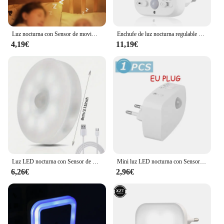
Luz nocturna con Sensor de movimiento con luz LED, lámparas de enchufe europeo, luz nocturna para niños, lámpara de noche inalámbrica para mesita de noche, dormitorio
Enchufe de luz nocturna regulable con Sensor de movimiento para interiores, luz nocturna LED de encendido/apagado automático, 30s/60s, enchufe para niños
4,19€
11,19€
Luz LED nocturna con Sensor de movimiento, lámpara de noche recargable por USB para cocina, armario, escalera, armario, 3 uds.
Mini luz LED nocturna con Sensor de movimiento PIR, lámpara nocturna de 3 modos, luces de noche para dormitorio, enchufe europeo para armario, pasillo y baño
6,26€
2,96€