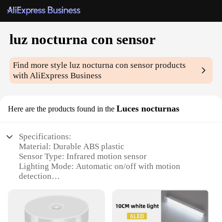
luz nocturna con sensor
Find more style
luz nocturna con sensor
products
with AliExpress Business
Luces nocturnas
Here are the products found in the
Specifications:
Material: Durable ABS plastic
Sensor Type: Infrared motion sensor
Lighting Mode: Automatic on/off with motion
detection
Energy Efficiency: LED technology for long-
lasting, low-power usage
Installation: Easy-to-mount design for various
surfaces