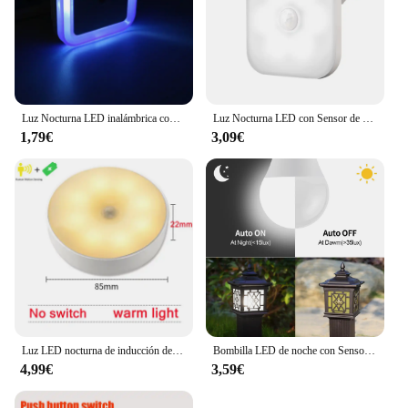
Luz Nocturna LED inalámbrica con Sensor, Mini lámpara de luz nocturna con enchufe europeo para decoración de habitación de niños y dormitorio
Luz Nocturna LED con Sensor de movimiento inteligente, lámpara de noche inalámbrica para niños, mesita de noche, dormitorio, enchufe de EE. UU./UE
1,79€
3,09€
Luz LED nocturna de inducción de cuerpo humano, lámpara con Sensor inteligente, carga USB, mesita de noche, dormitorio, hogar, pasillo, Mini lámpara de pared, 8LED
Bombilla LED de noche con Sensor de luz, lámpara inteligente, interruptor de encendido/apagado automático, porche, escaleras, jardín, decoración del hogar, 15W, E27
4,99€
3,59€