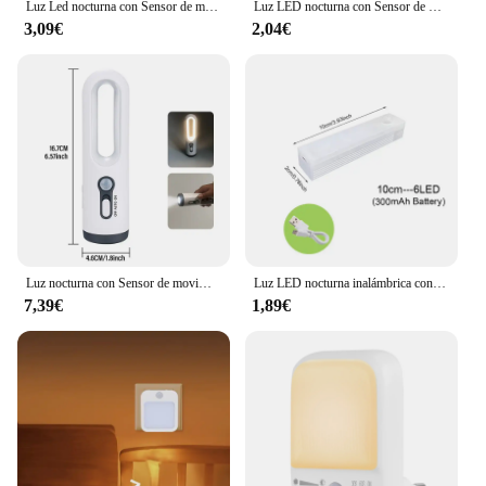
Luz Led nocturna con Sensor de movimiento, lámpara de inducción humana PIR, enchufe de pared para dormitorio y pasillo, 3 colores, UE y EE. UU., CA 85-265V
Luz LED nocturna con Sensor de movimiento, lámpara inalámbrica de encendido y apagado automático para debajo del gabinete, cocina, dormitorio, armario, escaleras
3,09€
2,04€
Luz nocturna con Sensor de movimiento LED, linterna portátil 2 en 1 con Sensor de anochecer a amanecer para dormitorio, baño, lectura, Camping
Luz LED nocturna inalámbrica con Sensor de movimiento, lámpara de noche recargable por USB para armario de cocina, lámpara de armario, retroiluminación de escalera
7,39€
1,89€