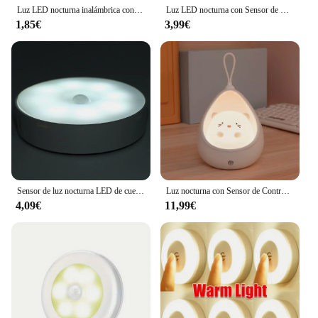
Luz LED nocturna inalámbrica con Sensor de movimiento, lámpara de barra de tira larga recargable por USB para armario de cocina, armario, mesita de noche, tubo de escalera
Luz LED nocturna con Sensor de movimiento, lámpara de pared inteligente con enchufe europeo de 220V para el hogar, pasillo, WC, escalera, cocina y dormitorio
1,85€
3,99€
Sensor de luz nocturna LED de cuerpo humano inteligente, uso inalámbrico magnético, sin parpadeo de vídeo, armario, escalera, cama, luz nocturna
Luz nocturna con Sensor de Control, lámpara de inducción humana de animales bonitos para dormitorio de niños, luces LED de pared de silicona recargables por USB
4,09€
11,99€