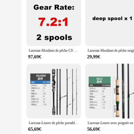
Features:
**Precision Craftsmanship and Performance**
The lurestar Moulinets de pêche are not just fishing reels; t
efficient fishing experience. The robust stainless steel const
freshwater fish or reeling in a trophy saltwater catch, the lu
**Versatility and Adaptability**
The lurestar Moulinets de pêche are not limited to a specific
from the shore, or engaging in ice fishing, these reels are 
provides the necessary stopping power for a variety of fish s
Lurestar-Moulinet de pêche C9 Baitcasting ultraléger, double bobine, corps en fibre de carbone, 11 + 1bb, ancien guide spécial, 154g
**For the Professional and the Enthusiast**
97,69€
29,99€
The lurestar Moulinets de pêche are not just for the professi
and suppliers make these reels accessible to a broader audien
experience that will enhance your fishing adventures.
Lurestar-Leurre de pêche portable en carbone pour eau douce, guides Fuji, filature, prise en compte du plus récent bar, voyage, nouveauté, 2025
65,69€
56,69€