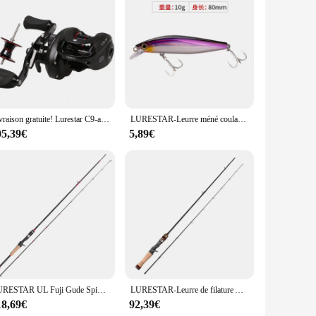
iculously designed to provide anglers with a reliable and
eamless fishing experience. Whether you're battling a feisty
hing conditions. Whether you're casting from a boat, fishing
tended fishing sessions, while the robust drag system
Livraison gratuite! Lurestar C9-air bas Frofile Baitcasting moulinet Double bobine en aluminium leurre moulinet de pêche poignée en carbone
LURESTAR-Leurre méné coulant S80 avec hameçons, appât Élidéal pour la pêche en eau salée ou douce, nouveau modèle, 80mm de long, 10g
05,39€
5,89€
ing gear. The wholesale availability and support from vendors
oulinets de pêche offer a reliable and high-quality fishing
LURESTAR UL Fuji Gude Spinning pour la pêche à la truite, leurre super souple en fibre de carbone, action rapide, sportm, nouveau
LURESTAR-Leurre de filature AMER à haute teneur en carbone, 1.65m, 1.72m, L/UL, puissance F, action, WT 1-12g, nouveau flux
18,69€
92,39€