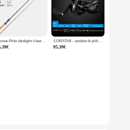
Lurestar-Pêche ultralégère à haute teneur en carbone, action extra rapide, 1.43-1.8m, UL
LURESTAR – moulinet de pêche Baitcasting à AIR C9, avec Double bobine de 154g, corps en Fiber de carbone, 11 + 1BB, puissance de frein de 4kg, pour la truite
5,39€
95,39€