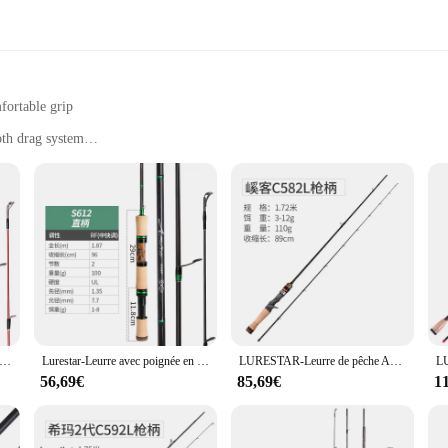
fortable grip
oth drag system
 anglers
steel, ensuring longevity and resistance to corrosion in the harsh marine envir
essions. The advanced sensitivity of the rod and reel combination allows for pr
gler or a beginner, the lurestar Cannes à pêche is engineered to deliver a superi
also designed for user-friendliness. The lurestar Cannes à pêche is suitable for a
ny, making it an excellent choice for both novice and experienced anglers. The
t out of the box.
um ner Travel Truite, 1.57m, action UL, 4 sections, filature d'eau douce, prise en compte du plus récent manche en bois, nouveau
Lurestar-Leurre avec poignée en bois pour la pêche à la truite, nouveauté, filature/considérant le plus récent, 1.87m, UL, eau douce, poids 1-8g
LURESTAR-Leurre de pêche AMER Spinning à haute teneur en carbone, 1.65m, 1.72m, L, UL, Power F Action, WT 1-12g, Newest Stream, Graduation
56,69€
85,69€
1
vidual fishing enthusiasts, the lurestar Cannes à pêche is available for wholesa
. The set's adaptability to various fishing conditions and its ability to cater t
st buying a fishing set; you're investing in a reliable and versatile tool that wi