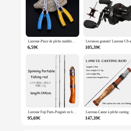
Lurestar-Pince de pêche multifonctionnelle en acier inoxydable, matériel de pêche, 160mm
6,59€
105,39€
Lurestar Fuji Parts-Poignée en bois pour la pêche à la truite, Spinning, Considérant la pêche au bar, 4 sections, Portable, Le plus récent, Le plus récent, Tout neuf, 1.4m
Lurestar-Canne à pêche casting ou spinning ultralég
95,69€
147,39€