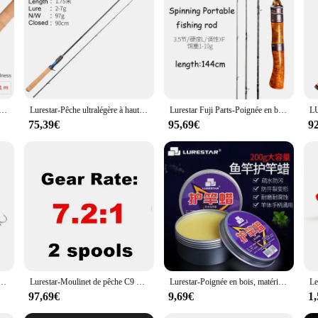
e Ultraléger Considérant Leurre Pêche plus récent pour Big Things 2 spam Puissance laissée Leurre WT10-30g Ligne WT8-15lb
Lurestar-Pêche ultralégère à haute teneur en carbone, action extra rapide, 1.43-1.8m, UL
Lurestar Fuji Parts-Poignée en bois pour la pêche à la truite, Spinning, Considérant la pêche au bar, 4 sections, Portable, Le plus récent, Le plus récent, Tout neuf, 1.4m
75,39€
95,69€
9
avec hameçons, appât Élidéal pour la pêche en eau salée ou douce, nouveau modèle, 80mm de long, 10g
Lurestar-Moulinet de pêche C9 Baitcasting ultraléger, double bobine, corps en fibre de carbone, 11 + 1bb, ancien guide spécial, 154g
Lurestar-Poignée en bois, matériaux naturels, 200g
97,69€
9,69€
1