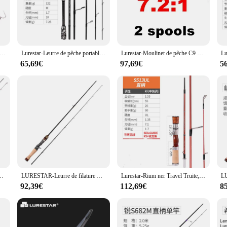
ler looking to enhance their fishing experience. Crafted from high-quality ABS 
ish species. Whether you're targeting bass, trout, or salmon, the lurestar lures 
tended fishing sessions without fatigue.
Leurre de pêche vairon coulant à enfoncement lent, appât avec triple crochet VMC, jerkbemberg, 8g, 60mm, 2023
Lurestar-Leurre de pêche portable en carbone pour eau douce, guides Fuji, filature, prise en compte du plus récent bar, voyage, nouveauté, 2025
Lurestar-Moulinet de pêche C9 Baitcasting ultraléger, double bobine, corps en fibre de carbone, 11 + 1bb, ancien guide spécial, 154g
ersatility, making them suitable for both freshwater and saltwater fishing. The l
soned angler or just starting out, these lures are adaptable to various fishing sc
65,69€
97,69€
5
ensuring that they deliver consistent results. The lures are equipped with a reli
iable choice for both recreational and professional fishing. With the lurestar L
ite, leurre super souple en fibre de carbone, action rapide, sportm, nouveau
LURESTAR-Leurre de filature AMER à haute teneur en carbone, 1.65m, 1.72m, L/UL, puissance F, action, WT 1-12g, nouveau flux
Lurestar-Rium ner Travel Truite, 1.57m, action UL, 4 sections, filature d'eau douce, prise en compte du plus récent manche en bois, nouveau
92,39€
112,69€
8