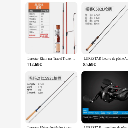
Lurestar-Rium ner Travel Truite, 1.57m, action UL, 4 sections, filature d'eau douce, prise en compte du plus récent manche en bois, nouveau
LURESTAR-Leurre de pêche AMER Spinning à haute
112,69€
85,69€
Lurestar-Pêche ultralégère à haute teneur en carbone, action extra rapide, 1.43-1.8m, UL
LURESTAR – moulinet de pêc