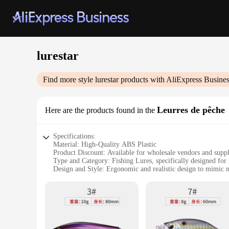
lurestar
Find more style
lurestar
products with AliExpress Busine
Leurres de pêche
Here are the products found in the
Specifications:
Material: High-Quality ABS Plastic
Product Discount: Available for wholesale vendors and suppl
Type and Category: Fishing Lures, specifically designed for 
Design and Style: Ergonomic and realistic design to mimic n
Usage and Purpose: Ideal for both freshwater and saltwater f
Performance and Property: Durable and effective in attractin
Parts and Accessories: Comes in a variety of sets for sale
Features:
|Wholesale|