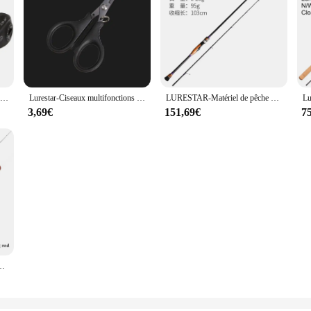
Livraison gratuite! Lurestar C9-air bas Frofile Baitcasting moulinet Double bobine en aluminium leurre moulinet de pêche poignée en carbone
Lurestar-Ciseaux multifonctions en acier inoxydable, coupe-ligne de pêche PE, dissolvant d'anneaux d'appât, mini outils de pêche
LURESTAR-Matériel de pêche au bar de haut niveau, pièces Fuji, Spinning, L, ML, M, laissée, Power Baitcasting, Japon, le plus récent
3,69€
151,69€
7
ère de 1.49m, accessoire à 4 sections UL adapté à la truite et à l'épine