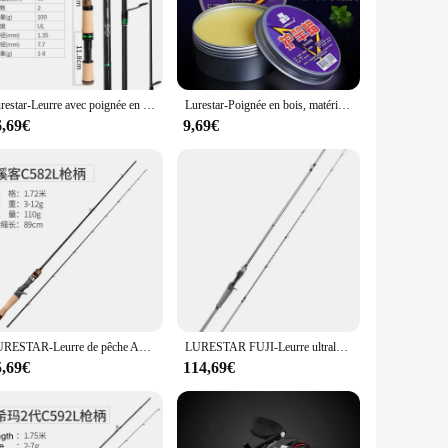
plastic, these lures are not only durable but also offer a
are designed to entice even the most cautious fish. The
Lurestar-Leurre avec poignée en bois pour la pêche à la truite, nouveauté, filature/considérant le plus récent, 1.87m, UL, eau douce, poids 1-8g
Lurestar-Poignée en bois, matériaux naturels, 200g
urestar Leurres de pêche come in a variety of sets, catering to
enarios, ensuring you have the right tool for the job.
6,69€
9,69€
able mechanism that triggers the right action to attract fish.
eurres de pêche, you can be confident that you're investing
LURESTAR-Leurre de pêche AMER Spinning à haute teneur en carbone, 1.65m, 1.72m, L, UL, Power F Action, WT 1-12g, Newest Stream, Graduation
LURESTAR FUJI-Leurre ultraléger à haute teneur en carbone pour la pêche au bar, matériel de filature, ML/M/laissée, 2,04 m, fecm, guide le plus récent
5,69€
114,69€