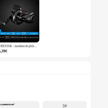
LURESTAR – moulinet de pêche Baitcasting à AIR C9, avec Double bobine de 154g, corps en Fiber de carbone, 11 + 1BB, puissance de frein de 4kg, pour la truite
5,39€