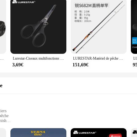
Livraison gratuite! Lurestar C9-air bas Frofile Baitcasting moulinet Double bobine en aluminium leurre moulinet de pêche poignée en carbone
Lurestar-Ciseaux multifonctions en acier inoxydable, coupe-ligne de pêche PE, dissolvant d'anneaux d'appât, mini outils de pêche
LURESTAR-Matériel de pêche au bar de haut niveau, pièces Fuji, Spinning, L, ML, M, laissée, Power Baitcasting, Japon, le plus récent
3,69€
151,69€
9
e
iers
pêche
nish
ishing
a robust drag system