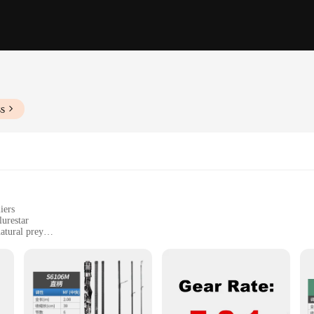
ss
iers
lurestar
atural prey
ishing
g fish