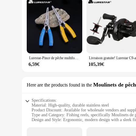
Lurestar-Pince de pêche multifonctionnelle en acier inoxydable, matériel de pêche, 160mm
6,59€
105,39€
Moulinets de pêch
Here are the products found in the
Specifications:
Material: High-quality, durable stainless steel
Product Discount: Available for wholesale vendors and suppl
Type and Category: Fishing reels, specifically Moulinets de 
Design and Style: Ergonomic, modern design with a sleek fi
Usage and Purpose: Ideal for both freshwater and saltwater f
Performance and Property: Smooth, reliable operation with 