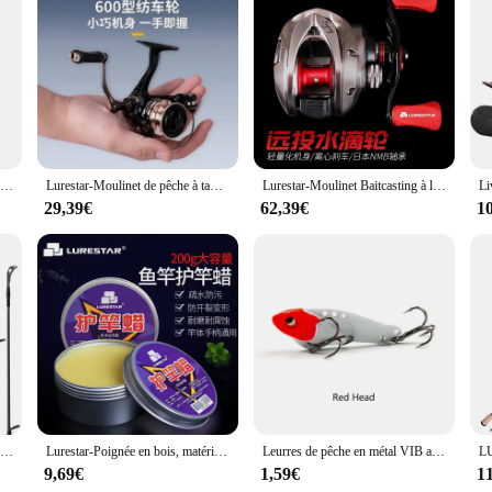
hey are a testament to precision craftsmanship and performance. Each reel is met
ruction ensures durability, while the smooth operation of the reel allows for a s
restar Moulinets de pêche are engineered to deliver.
 fishing scenario. Their versatility makes them suitable for a wide range of fis
designed to adapt to your needs. The ergonomic design ensures comfort during ex
pecies.
Lurestar-Moulinet de pêche original c9 air, bobine uniquement
Lurestar-Moulinet de pêche à tambour fixe VERNA 600, équipement à tambour fixe, ratio de 5.4:1, puissance de frein de 5kg, adapté à la truite d'eau douce
Lurestar-Moulinet Baitcasting à lame 7.2:1, pour pêche à la carpe, à la truite, à la perche, au tilapia et au bar
29,39€
62,39€
1
onal angler; they are also ideal for the enthusiast looking to upgrade their fish
ce. Whether you're a seasoned angler or a newcomer to the sport, the lurestar M
Lurestar-Leurre avec poignée en bois pour la pêche à la truite, nouveauté, filature/considérant le plus récent, 1.87m, UL, eau douce, poids 1-8g
Lurestar-Poignée en bois, matériaux naturels, 200g
Leurres de pêche en métal VIB avec cuillère à vibration, appâts artificiels, matériel de pêche, WobJeff coulant, Swimbait, Jigs de glace, 5g, 8g, 12g, 17g, 23g
9,69€
1,59€
1