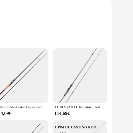
onment. Its ergonomic design and lightweight construction
ecise control, while the smooth drag system ensures a
or fishing experience.
 variety of fishing scenarios, from deep-sea fishing to
 inclusion of a high-quality reel and rod means that you
LURESTAR-Leurre Fuji en carbone pour la pêche en eau douce et salée, 2 spam, 1.98m
LURESTAR FUJI-Leurre ultraléger à haute teneur en carbone pour la pêche au bar, matériel de filature, ML/M/laissée, 2,04 m, fecm, guide le plus récent
14,69€
114,69€
le and retail purchase. This makes it an accessible option for
o a wide range of users make it a popular choice among vendors
ll enhance your fishing experience.