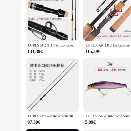
LURESTAR XH732C Considérant la Pêche la plus récente 2.2m 2 Section Leurre WT 12-45g Ligne WT15-40lb XH Power XF Action Leurre plus récent Cannes D'eau Douce
LURESTAR 1.8-2.1m Carbon
131,39€
115,39€
LURESTAR – canne à pêche ultralégère longue Distance, pour pêche au leurre VIKAS, 2023/1.98/2.01 M, 95g, pièces complètes FUJI, M/ML/MH XF, nouvelle collection 2.07
LURESTAR-Leurre méné coulant S80 
97,39€
5,89€