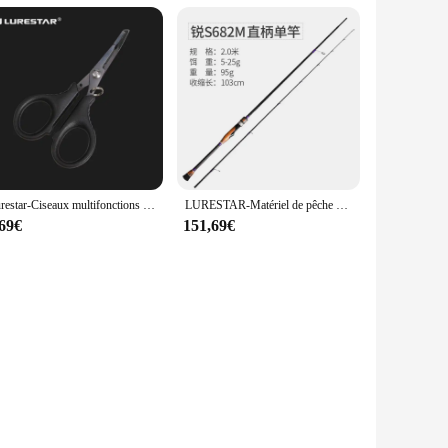
Lurestar-Ciseaux multifonctions en acier inoxydable, coupe-ligne de pêche PE, dissolvant d'anneaux d'appât, mini outils de pêche
LURESTAR-Matériel de pêche au bar de haut niveau, pièces Fuji, Spinning, L, ML, M, laissée, Power Baitcasting, Japon, le plus récent
,69€
151,69€