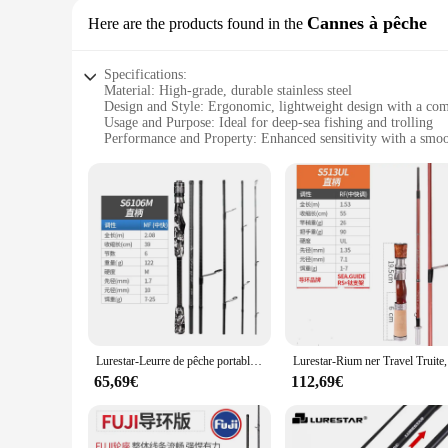
Cannes à pêche
Here are the products found in the
Specifications:
Material: High-grade, durable stainless steel
Design and Style: Ergonomic, lightweight design with a com
Usage and Purpose: Ideal for deep-sea fishing and trolling
Performance and Property: Enhanced sensitivity with a smo
Parts and Accessories: Includes a high-quality reel and rod
Applicable People: Suitable for both novice and experienced
Features:
**Unmatched Durability and Performance**
The lurestar Cannes à pêche is crafted from robust stainless 
make it a pleasure to handle, even during extended fishing s
consistent fight with the catch. Whether you're a seasoned an
**Versatile and User-Friendly**
This versatile fishing set is not just about performance; it's 
trolling. The set's components are designed to work in harmo
have everything you need to start your fishing adventure righ
Lurestar-Leurre de pêche portable en carbone pour eau douce, guides Fuji, filature, prise en compte du plus récent bar, voyage, nouveauté, 2025
Lurestar-Ri
**Adaptive and Accessible**
65,69€
112,69€
Understanding the needs of both professional vendors and indi
those looking to stock up on fishing gear or for personal use
and suppliers. With the lurestar Cannes à pêche, you're not ju