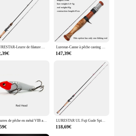
LURESTAR-Leurre de filature AMER à haute teneur en carbone, 1.65m, 1.72m, L/UL, puissance F, action, WT 1-12g, nouveau flux
Lurestar-Canne à pêche casting ou spinning ultralégère de 1.49m, accessoire à 4 sections UL adapté à la truite et à l'épine
2,39€
147,39€
Leurres de pêche en métal VIB avec cuillère à vibration, appâts artificiels, matériel de pêche, WobJeff coulant, Swimbait, Jigs de glace, 5g, 8g, 12g, 17g, 23g
LURESTAR UL Fuji Gude Spinning pour la pêche à la truite, leurre super souple en fibre de carbone, action rapide, sportm, nouveau
,59€
118,69€