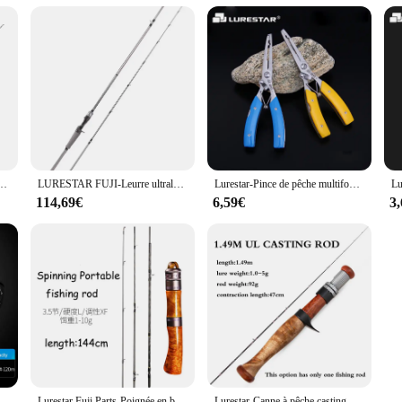
 teneur en carbone, 1.65m, 1.72m, L, UL, Power F Action, WT 1-12g, Newest Stream, Graduation
LURESTAR FUJI-Leurre ultraléger à haute teneur en carbone pour la pêche au bar, matériel de filature, ML/M/laissée, 2,04 m, fecm, guide le plus récent
Lurestar-Pince de pêche multifonctionnelle en acier inoxydable, matériel de pêche, 160mm
114,69€
6,59€
3
he Baitcasting à AIR C9, avec Double bobine de 154g, corps en Fiber de carbone, 11 + 1BB, puissance de frein de 4kg, pour la truite
Lurestar Fuji Parts-Poignée en bois pour la pêche à la truite, Spinning, Considérant la pêche au bar, 4 sections, Portable, Le plus récent, Le plus récent, Tout neuf, 1.4m
Lurestar-Canne à pêche casting ou spinning ultralégère de 1.49m, accessoire à 4 sections UL adapté à la truite et à l'épine