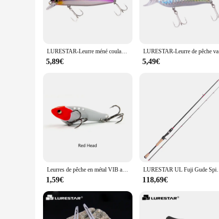
**Enhanced Fishing Experience**
The lurestar Leurres de pêche is a must-have for any avid ang
realistic appearance that mimics the natural prey of various f
ergonomic design ensures a comfortable grip, allowing for ex
**Versatile and Adaptable**
LURESTAR-Leurre méné coulant S80 avec hameçons, appât Élidéal pour la pêche en eau salée ou douce, nouveau modèle, 80mm de long, 10g
LURESTAR-
These lures are not just for the pros; they are designed for v
different fishing styles and preferences. Whether you're a sea
5,89€
5,49€
**Built for Performance**
The lurestar Leurres de pêche are engineered for performance, 
The durability of these lures is unmatched, making them a rel
in a product that is built to last and perform.
Leurres de pêche en métal VIB avec cuillère à vibration, appâts artificiels, matériel de pêche, WobJeff coulant, Swimbait, Jigs de glace, 5g, 8g, 12g, 17g, 23g
LURESTAR UL Fuji Gude Spinning pour la pêche à la tru
1,59€
118,69€