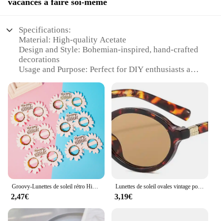
vacances à faire soi-même
Specifications:
Material: High-quality Acetate
Design and Style: Bohemian-inspired, hand-crafted
decorations
Usage and Purpose: Perfect for DIY enthusiasts and
festive decorations
Shape and Size: Designed to fit a variety of face
shapes and sizes
Performance and Property: UV protection and
durable for long-lasting wear
Parts and Accessories: Includes sets of wholesale
lunettes de soleil femme boheme
Features:
**Unleash Your Creative Side**
Step into the world of DIY fashion with our
Groovy-Lunettes de soleil rétro Hiphelicopter Boho, 6 pièces, accessoires photo drôles pour filles, décoration de fête d'anniversaire, baby shower
Lunettes de soleil ovales vintage pour femmes et hommes, petites lunettes de soleil, nuances de luxe, lunettes noires, créateur de marque, mode sexy, UV400, 2024
bohemian-inspired sunglasses sets, designed to be
2,47€
3,19€
the centerpiece of your creative expression. These
wholesale lunettes de soleil femme boheme are not
just sunglasses; they are a canvas for your personal