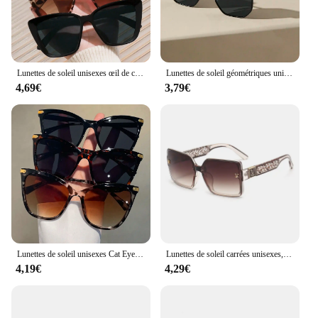
formal events.
**Optimal Protection and Comfort**
Safety and comfort are paramount with these
sunglasses. The UV400 protection safeguards your
Lunettes de soleil unisexes œil de chat, cadre en plastique, mode Boho, voyage en plein air, conduite, accessoires de protection UV, 3 pièces
Lunettes de soleil géométriques unisexes, monture en métal, style de rue vintage, lunettes de soleil Boho pour l'extérieur, accessoires de vacances 03/Life, 1PC
eyes from harmful UVA and UVB rays, making them
4,69€
3,79€
an essential accessory for sunny days. The
lightweight nature of the frames ensures a
comfortable fit for extended periods, making them
ideal for outdoor activities such as beach outings,
vacations, or simply enjoying a leisurely stroll. The
design is not only fashionable but also practical,
providing both style and functionality.
**Versatile and Convenient**
Whether you're a wholesaler, vendor, or a fashion-
forward individual, these sunglasses are designed to
cater to a wide audience. The sets available for sale
Lunettes de soleil unisexes Cat Eye ChimPlastic Frame, Boho Fashion, Casual Travel, 03UV Protection Accessrespiration, 3PCs
Lunettes de soleil carrées unisexes, lunettes de marque glamour, nuances UV400, mode classique, femmes et hommes, luxe, nouveau
offer a variety of colors and styles, ensuring that
4,19€
4,29€
there is a pair to suit every taste and preference. The
sunglasses are not only fashionable but also
convenient, with a lightweight design that can be