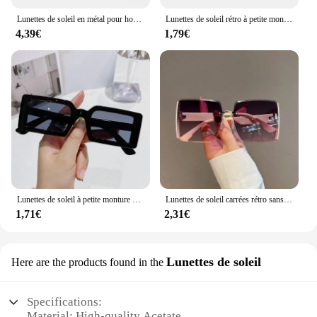
Lunettes de soleil en métal pour hommes et femmes, lunettes de soleil vintage, lunettes de conduite classiques pour femmes, marque de créateur, UV400, nouveau, 2024
Lunettes de soleil rétro à petite monture carrée en métal, lunettes de protection UV, version coréenne, mode européenne et américaine
4,39€
1,79€
Lunettes de soleil à petite monture pour femmes, lunettes de soleil carrées, lunettes de voyage en plein air, UV400, nouvelle mode, document MSI
Lunettes de soleil carrées rétro sans cadre pour femmes et hommes, lunettes de mode vintage, marque de créateur tendance de luxe, nuances UV400, nouveau
1,71€
2,31€
Lunettes de soleil
Here are the products found in the
Specifications:
Material: High-quality Acetate