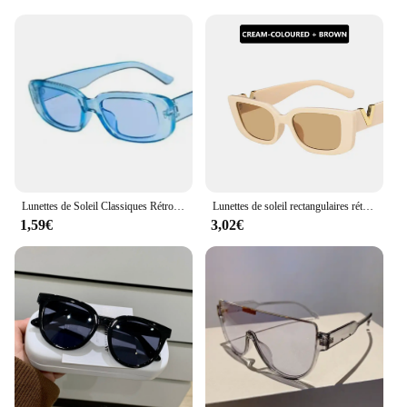
Lunettes de Soleil Classiques Rétro Carrées pour Femme, Accessoire de Marque Vintage, Petit Rectangle, Anti-Éblouissement, à la Mode
Lunettes de soleil rectangulaires rétro pour femmes, lunettes de soleil à petite monture vintage, lunettes de soleil carrées noires classiques pour dames, marque de créateur
1,59€
3,02€