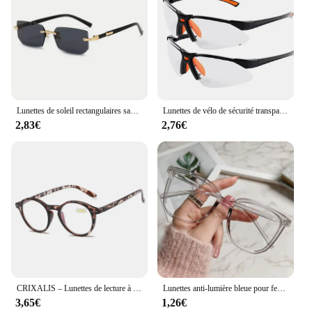
Lunettes de soleil rectangulaires sans monture pour hommes et femmes, nuances populaires, petites lunettes de soleil carrées, voyage d'été, mode
Lunettes de vélo de sécurité transparentes, lunettes de protection pour le cyclisme, lunettes de protection pour le travail, lunettes de sécurité pour soudeur, 2 pièces
2,83€
2,76€
CRIXALIS – Lunettes de lecture à cadre flexible TR90 pour femmes et homme, Verre avec Charnière à Ressort pour corriger la presbytie, Protéger contre la lumière Bleue et UV 400, Idéal pour Travailler devant un Moniteur
Lunettes anti-lumière bleue pour femmes, avec monture de lunettes régulière, monture rétro plate
3,65€
1,26€