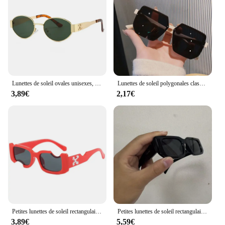
Performance and Property: UV400 protection,
blocking harmful rays
Parts and Accessories: Includes a stylish case for
easy storage and protection
Features:
**Elegant and Functional Design**
Step into the world of effortless style with our
Lunettes de soleil ovales unisexes, marque de luxe en métal pour hommes et femmes, créateur de mode, nuances de lunettes, UV400
Lunettes de soleil polygonales classiques pour femmes, lunettes de soleil vintage pour femmes, lunettes de conduite en plein air, UV400, petit cadre
lunettes de soleil femme boheme, designed to add a
3,89€
2,17€
touch of bohemian charm to your wardrobe. These
sunglasses are not just a fashion statement; they are
a testament to quality and functionality. The acetate
material ensures durability, while the vintage-chic
design is a nod to timeless fashion. The lightweight
frame is crafted to fit comfortably on a variety of
face shapes, making them an ideal choice for both
casual outings and more formal occasions.
**Versatile and Protective**
Our sunglasses are not just a fashion accessory;
they are an essential part of your sun protection
Petites lunettes de soleil rectangulaires pour femmes, lunettes de soleil carrées, nuances féminines, créateur de marque vintage, mode, UV400
Petites lunettes de soleil rectangulaires pour femmes, lunettes de soleil carrées, nuances féminines, créateur de marque vintage, mode, UV400
arsenal. The UV400 lenses block out harmful UVA
3,89€
5,59€