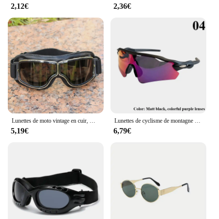
your summer wardrobe or need a statement piece
2,12€
2,36€
for your next festival, these sunglasses are
adaptable to any style. The sets are perfect for DIY
enthusiasts who enjoy creating their own
accessories, and they can also be used as a creative
activity for parties and events. The wholesale
availability makes them an ideal choice for those
looking to sell unique and stylish eyewear. Embrace
the bohemian spirit with these versatile and vibrant
sunglasses sets, and let your creativity shine
through.
Lunettes de moto vintage en cuir, meilleures connaissances, lunettes de croiseur pliantes, lunettes de soleil les plus récentes, sécurité de motocross
Lunettes de cyclisme de montagne pour hommes et femmes, lunettes de soleil de plein air, lunettes de vélo, lunettes de course, protection UV, sport, 1 pièce
5,19€
6,79€