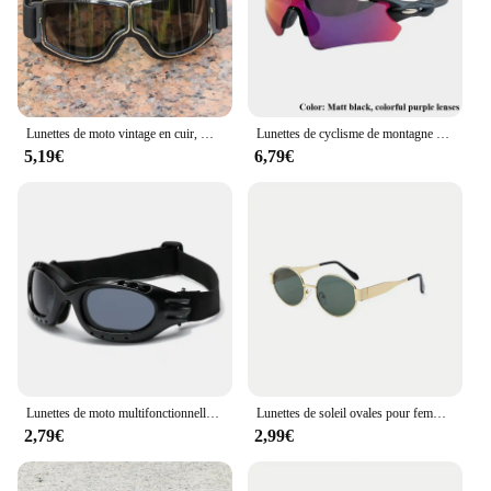
accessory for anyone who appreciates style and
comfort.
Lunettes de moto vintage en cuir, meilleures connaissances, lunettes de croiseur pliantes, lunettes de soleil les plus récentes, sécurité de motocross
Lunettes de cyclisme de montagne pour hommes et femmes, lunettes de soleil de plein air, lunettes de vélo, lunettes de course, protection UV, sport, 1 pièce
5,19€
6,79€
Lunettes de moto multifonctionnelles avec miroir coupe-vent, lunettes anti-poussière, lunettes de moto verde, sports de plein air, 3 documents
Lunettes de soleil ovales pour femmes et hommes, monture en métal ChimMetal, nuances classiques
2,79€
2,99€