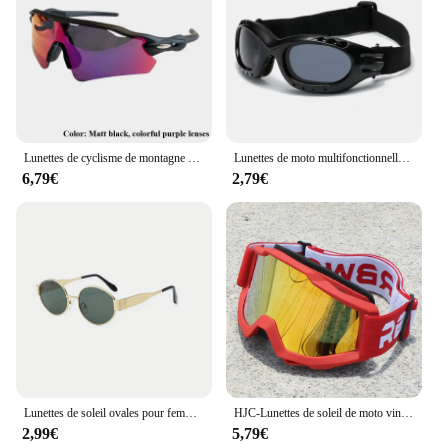
Lunettes de cyclisme de montagne pour hommes et femmes, lunettes de soleil de plein air, lunettes de vélo, lunettes de course, protection UV, sport, 1 pièce
Lunettes de moto multifonctionnelles avec miroir coupe-vent, lunettes anti-poussière, lunettes de moto verde, sports de plein air, 3 documents
6,79€
2,79€
Lunettes de soleil ovales pour femmes et hommes, monture en métal ChimMetal, nuances classiques
HJC-Lunettes de soleil de moto vintage pour hommes, lunettes de protection de sécurité pour motocross, casque de vision nocturne MX, lunettes de conduite, Casco, VTT
2,99€
5,79€