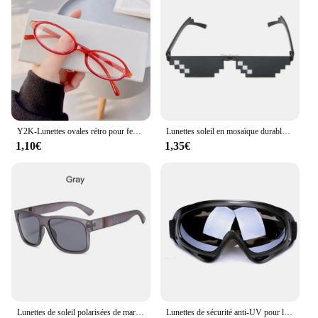
style. Each set includes a variety of shapes and
sizes, ensuring that you can find the perfect fit for
your face. Whether you're looking to add a touch of
bohemian flair to your everyday look or are
planning a special event, these sunglasses are
versatile enough to suit any occasion.
**Durable and Stylish Accessories**
Crafted from high-quality acetate, these sunglasses
Y2K-Lunettes ovales rétro pour femmes et filles, lunettes en verre à monture rouge et verte, lunettes décoratives pour ordinateur, lunettes anti-bleu, lunettes de conduite en bord de mer, 2 pièces
Lunettes soleil en mosaïque durables, jouet amusant, Pixel pour femmes hommes
offer both durability and a lightweight feel. The UV
1,10€
1,35€
protection ensures your eyes are shielded from
harmful rays, while the hand-crafted decorations
add a unique touch to each pair. The design and
style of these sunglasses are not only fashionable
but also practical, making them a great addition to
your collection. The sets are available for wholesale
purchase, making them an excellent choice for
vendors and suppliers looking to offer a trendy and
functional product to their customers.
**Adaptable and Festive Accessories**
Whether you're looking to add a pop of color to
Lunettes de soleil polarisées de marque de luxe pour hommes, lunettes d'extérieur haut de gamme, mode carrée, lunettes de conduite, lunettes de soleil de voyage, UV400, 2024
Lunettes de sécurité anti-UV pour le travail, lunettes de protection, lunettes de sport, coupe-vent, lunettes de protection pour le conducteur, anti-poussière