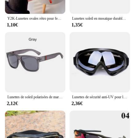
**Optimal Protection and Comfort**
Crafted with your comfort in mind, these sunglasses
offer UV400 protection, ensuring your eyes are
Y2K-Lunettes ovales rétro pour femmes et filles, lunettes en verre à monture rouge et verte, lunettes décoratives pour ordinateur, lunettes anti-bleu, lunettes de conduite en bord de mer, 2 pièces
Lunettes soleil en mosaïque durables, jouet amusant, Pixel pour femmes hommes
shielded from harmful UVA and UVB rays. The
1,10€
1,35€
lightweight acetate material ensures a comfortable
fit, even during extended wear. The sunglasses
come with a stylish case and a cleaning cloth,
making them not only a fashionable accessory but
also a practical one. They are designed to be
durable, so you can enjoy your sunny days without
worrying about the wear and tear of everyday use.
**Versatile and Practical**
Whether you're a wholesaler looking to expand
your inventory or a retailer seeking to provide your
customers with a unique product, these lunettes de
Lunettes de soleil polarisées de marque de luxe pour hommes, lunettes d'extérieur haut de gamme, mode carrée, lunettes de conduite, lunettes de soleil de voyage, UV400, 2024
Lunettes de sécurité anti-UV pour le travail, lunettes de protection, lunettes de sport, coupe-vent, lunettes de protection pour le conducteur, anti-poussière
soleil femme boheme are an excellent choice. The
2,12€
2,36€
sets are available for sale, making them an ideal gift
for friends, family, or customers. The versatility of
these sunglasses extends beyond fashion; they are
perfect for a variety of scenarios, from outdoor
festivals to casual beach outings. Their bohemian
charm and practical design make them a must-have