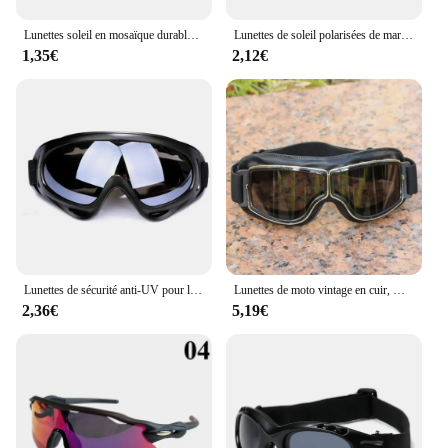
Lunettes soleil en mosaïque durables, jouet amusant, Pixel pour femmes hommes
Lunettes de soleil polarisées de marque de luxe pour hommes, lunettes d'extérieur haut de gamme, mode carrée, lunettes de conduite, lunettes de soleil de voyage, UV400, 2024
1,35€
2,12€
Lunettes de sécurité anti-UV pour le travail, lunettes de protection, lunettes de sport, coupe-vent, lunettes de protection pour le conducteur, anti-poussière
Lunettes de moto vintage en cuir, meilleures connaissances, lunettes de croiseur pliantes, lunettes de soleil les plus récentes, sécurité de motocross
2,36€
5,19€