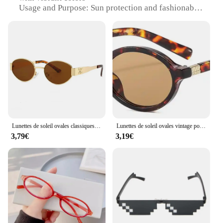
Usage and Purpose: Sun protection and fashionable
accessory
Performance and Property: UV400 protection,
durable and lightweight
Parts and Accessories: Includes a stylish case and
cleaning cloth
Applicable People: Women seeking a unique, eye-
catching style
Features:
**Elegant Design and Style**
Embrace the spirit of summer with the lunettes de
Lunettes de soleil ovales classiques vintage pour hommes et femmes, lunettes de soleil en métal, marque de luxe, designer, hip hop, punk populaire, nuances d'extérieur, UV400
Lunettes de soleil ovales vintage pour femmes et hommes, petites lunettes de soleil, nuances de luxe, lunettes noires, créateur de marque, mode sexy, UV400, 2024
soleil femme boheme, a collection that blends
3,79€
3,19€
timeless fashion with modern functionality. These
round-framed sunglasses are not just a shield
against the sun's glare; they are a statement of style
that resonates with the bohemian soul. The vibrant
colors and intricate designs make them a perfect
addition to any outfit, whether you're strolling
through a farmer's market or enjoying a day at the
beach.