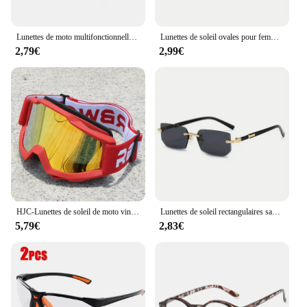
Lunettes de moto multifonctionnelles avec miroir coupe-vent, lunettes anti-poussière, lunettes de moto verde, sports de plein air, 3 documents
Lunettes de soleil ovales pour femmes et hommes, monture en métal ChimMetal, nuances classiques
2,79€
2,99€
HJC-Lunettes de soleil de moto vintage pour hommes, lunettes de protection de sécurité pour motocross, casque de vision nocturne MX, lunettes de conduite, Casco, VTT
Lunettes de soleil rectangulaires sans monture pour hommes et femmes, nuances populaires, petites lunettes de soleil carrées, voyage d'été, mode
5,79€
2,83€