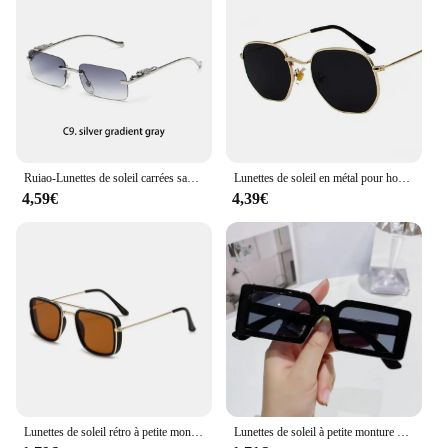
Ruiao-Lunettes de soleil carrées sans monture pour homme et femme, verres solaires de marque, à la mode, en métal, pour l'extérieur, UV400
Lunettes de soleil en métal pour hommes et femmes, lunettes de soleil vintage, lunettes de conduite classiques pour femmes, marque de créateur, UV400, nouveau, 2024
4,59€
4,39€
Lunettes de soleil rétro à petite monture carrée en métal, lunettes de protection UV, version coréenne, mode européenne et américaine
Lunettes de soleil à petite monture pour femmes, lunettes de soleil carrées, lunettes de voyage en plein air, UV400, nouvelle mode, document MSI