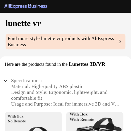
lunette vr
Find more style
lunette vr
products with AliExpress
Business
Lunettes 3D/VR
Here are the products found in the
Specifications:
Material: High-quality ABS plastic
Design and Style: Ergonomic, lightweight, and
comfortable fit
Usage and Purpose: Ideal for immersive 3D and VR
experiences
Performance and Property: Crystal-clear optics for
unparalleled visual clarity
Parts and Accessories: Includes adjustable head