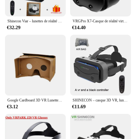
Shinecon Viar – lunettes de réalité virtuelle 3D VR, casques d'écoute, pour Smartphones, téléphone avec contrôleurs
VRGPro X7-Casque de réalité virtuelle 3D, lunettes VR 3D, casque pour Google Cardboard, mobile 5-7 "avec boîte d'origine
€32.29
€14.40
Google Cardboard 3D VR Lunettes de Réalité Virtuelle pour Android ou Téléphone, Nouveau Modèle VR DIY Transformez votre Appareil en Grand Écran, 1Pc
SHINECON – casque 3D VR, lunettes de réalité virtuelle, pour Google cardboard 5-7 pouces Mobile avec boîte d'origine
€3.12
€11.69