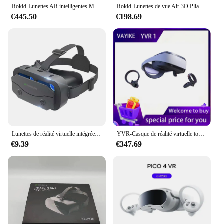
Rokid-Lunettes AR intelligentes Max 3D avec station Rokid, visualisation de jeu pour Apple, Huawei, écran projeté, téléphone VR, tout-en-un, Navidad
Rokid-Lunettes de vue Air 3D Pliables VR Smart AR, Écran 120 ", OLED 1080P, Affichage des touristes, 43 °, FoV, 55PPD, Jeu à domicile, Dispositif
€445.50
€198.69
Lunettes de réalité virtuelle intégrées, lunettes VR, jeux de film 3D, adaptées aux vidéos à effet 3D
YVR-Casque de réalité virtuelle tout-en-un, expérience de réalité virtuelle, contrôleur optique infrarouge 6DOF, 1 VR, 4K, immersif
€9.39
€347.69