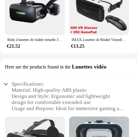
Boîte à lunettes de réalité virtuelle 3D J20 4K originale, casque en carton Google VR stéréo pour téléphone IOS Android Max 6.7 ", bascule
IMAX-Lunettes de Réalité Virtuelle VR, avec Énorme Écran 3D, Boîte en Carton Google, Casque VR pour Téléphone de 4.5 à 6.53 Pouces, Support de Jeu JoysUniverse
€21.52
€13.25
Lunettes vidéo
Here are the products found in the
Specifications:
Material: High-quality ABS plastic
Design and Style: Ergonomic and lightweight
design for comfortable extended use
Usage and Purpose: Ideal for immersive gaming and
virtual reality experiences
Performance and Property: Crystal-clear lenses for
optimal visual clarity
Parts and Accessories: Includes adjustable head