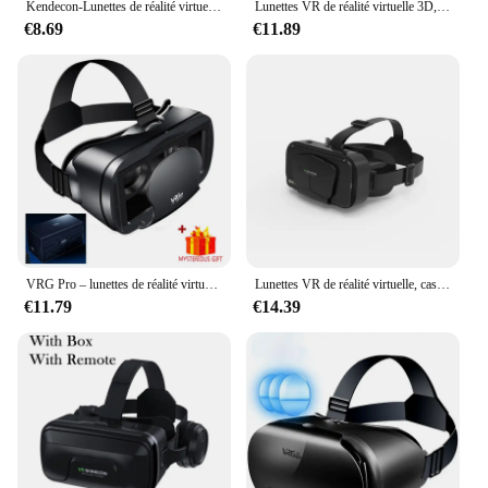
Kendecon-Lunettes de réalité virtuelle 3D, casque de réalité virtuelle, lentilles Viar, pour smartphone, téléphone portable intelligent avec contrôleur
Lunettes VR de réalité virtuelle 3D, casque pour téléphone, lentilles, lunettes, formateur Viar, contrôleur de smartphones intelligents, visionneuse de jeux portables
€8.69
€11.89
VRG Pro – lunettes de réalité virtuelle VR, dispositif de casque Viar 3D, lentilles intelligentes pour Smartphone avec contrôleur
Lunettes VR de réalité virtuelle, casque 3D, lunettes VR pour TV, films, jeux vidéo, osophbale, iOS, smartphone Android
€11.79
€14.39