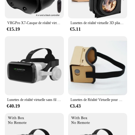
VRGPro X7-Casque de réalité virtuelle 3D, lunettes VR 3D, casque pour Google Cardboard, mobile 5-7 "avec boîte d'origine
Lunettes de réalité virtuelle 3D pliables en plastique, kits de lunettes VR, lunettes pliables pour téléphone portable Android et iOS
€15.19
€5.11
Lunettes de réalité virtuelle sans fil IMAX, lunettes 3D à écran énorme, boîte en carton Google, casque VR pour téléphone 4.7-7.2 ", prise en charge de la manette de jeu
Lunettes de Réalité Virtuelle pour Google Cardboard, Films 3D, iPhone 9, 10, 11, 12, SmartMorning, Casque VR pour Samsung
€40.19
€3.43