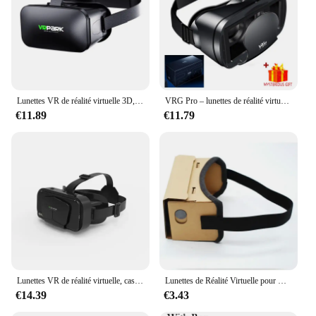
Lunettes VR de réalité virtuelle 3D, casque pour téléphone, lentilles, lunettes, formateur Viar, contrôleur de smartphones intelligents, visionneuse de jeux portables
VRG Pro – lunettes de réalité virtuelle VR, dispositif de casque Viar 3D, lentilles intelligentes pour Smartphone avec contrôleur
€11.89
€11.79
Lunettes VR de réalité virtuelle, casque 3D, lunettes VR pour TV, films, jeux vidéo, osophbale, iOS, smartphone Android
Lunettes de Réalité Virtuelle pour Google Cardboard, Films 3D, iPhone 9, 10, 11, 12, SmartMorning, Casque VR pour Samsung
€14.39
€3.43