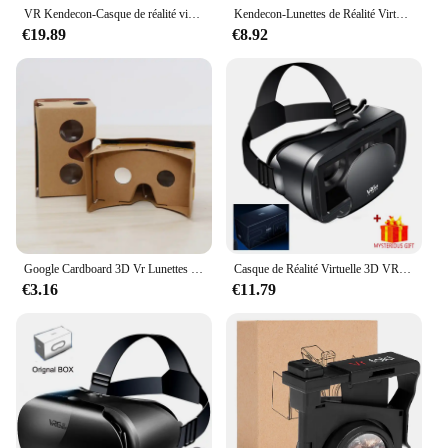
VR Kendecon-Casque de réalité virtuelle, lunettes 3D pour smartphone, casque de téléphone intelligent, jumelles de jeu vidéo
Kendecon-Lunettes de Réalité Virtuelle Viar 3D VR, Lentilles de Casque, Casque Intelligent pour Smartphone, Téléphone Portable
€19.89
€8.92
Google Cardboard 3D Vr Lunettes de Réalité Virtuelle pour Android ou Téléphone, Nouveau Modèle VR DIY, Transformez votre Appareil en Grand Écran, 1Pc
Casque de Réalité Virtuelle 3D VR, Lunettes Intelligentes, pour Smartphones, Téléphone Portable, 7 Lentilles de Bateau, Jumelles avec Contrôleurs
€3.16
€11.79