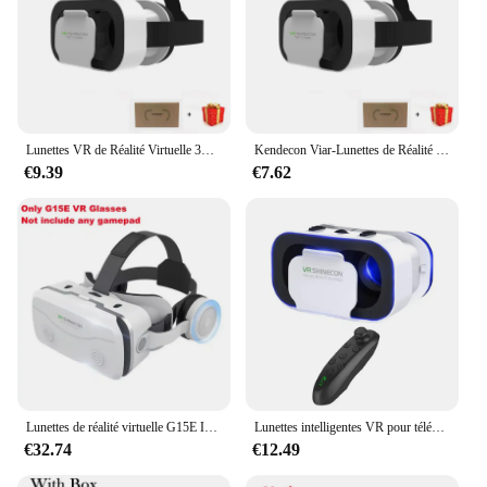
Lunettes VR de Réalité Virtuelle 3D pour Téléphone Mobile, Smartphone, Casque avec Contrôleurs, Jeu, Réel, Viar, 7 Pouces
Kendecon Viar-Lunettes de Réalité Virtuelle VR, Casque d'Appareil 3D, Lunettes de Casque, Lentilles pour Smartphone, Téléphone Intelligent avec Contrôleur de Jeu
€9.39
€7.62
Lunettes de réalité virtuelle G15E IMAX 3D Movies VR, boîte en carton Google, casque VR pour téléphone 4.7-7 ", prise en charge de la manette de jeu
Lunettes intelligentes VR pour téléphone portable, casque 3D, manettes de jeu
€32.74
€12.49