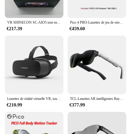
VR SHINECON SC-AIO5 tout en un lunettes VR 2 Go + 16 Go lunettes de réalité virtuelle casque VR autonome SHINECON AIO5 lunettes Android
Pico 4 PRO-Lunettes de jeu de streaming VR, affichage avancé du casque de réalité virtuelle tout-en-un, 55 jeux populaires librement, 256 Go, 3D, 8K
€217.39
€459.60
Lunettes de réalité virtuelle VR, tout en un, sans téléphone, qualité HD 2560x1460P, visualisation IMAX, lunettes intelligentes 3D
TCL-Lunettes AR intelligentes Rayneo Air 3, Affichage HD, Écran portable, 120Hz, Haute rafraîchissement, PomerS6, Déterminer angiScreen, Lunettes VR
€210.99
€377.99