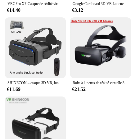
VRGPro X7-Casque de réalité virtuelle 3D, lunettes VR 3D, casque pour Google Cardboard, mobile 5-7 "avec boîte d'origine
Google Cardboard 3D VR Lunettes de Réalité Virtuelle pour Android ou Téléphone, Nouveau Modèle VR DIY Transformez votre Appareil en Grand Écran, 1Pc
€14.40
€3.12
SHINECON – casque 3D VR, lunettes de réalité virtuelle, pour Google cardboard 5-7 pouces Mobile avec boîte d'origine
Boîte à lunettes de réalité virtuelle 3D J20 4K originale, casque en carton Google VR stéréo pour téléphone IOS Android Max 6.7 ", bascule
€11.69
€21.52