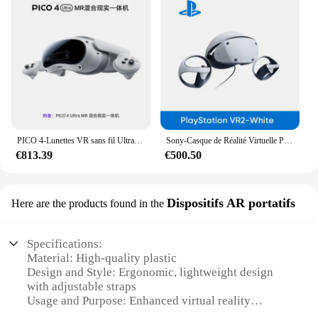
PICO 4-Lunettes VR sans fil Ultra MR 3D, réalité virtuelle 6DOF, affichage 4K pour le streaming, jeux, casque avancé personnalisé
Sony-Casque de Réalité Virtuelle PlayStation VInter PS, Communiquer avec PS5 Playstation 5, Console PS VR
€813.39
€500.50
Dispositifs AR portatifs
Here are the products found in the
Specifications:
Material: High-quality plastic
Design and Style: Ergonomic, lightweight design
with adjustable straps
Usage and Purpose: Enhanced virtual reality
experiences