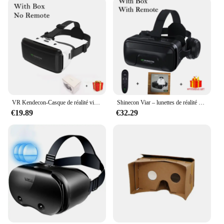
VR Kendecon-Casque de réalité virtuelle, lunettes 3D pour smartphone, casque de téléphone intelligent, jumelles de jeu vidéo
Shinecon Viar – lunettes de réalité virtuelle 3D VR, casques d'écoute, pour Smartphones, téléphone avec contrôleurs
€19.89
€32.29