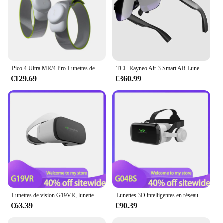
Pico 4 Ultra MR/4 Pro-Lunettes de Réalité Virtuelle Tout-en-Un, Écran 3D 4K, Casque VR Steam VR, Jeux Métaverses
TCL-Rayneo Air 3 Smart AR Lunettes en poly, Affichage HD, Écran portable, 120Hz, 1080P, Haute rafraîchissement, Lunettes VR angiScreen
€129.69
€360.99
Lunettes de vision G19VR, lunettes panoramiques 3D, cinéma VR high-tech, équipement poly, boîte de lunettes de réalité virtuelle
Lunettes 3D intelligentes en réseau Bluetooth, lunettes VR, 11e génération, téléphone portable, console de jeu VR, persp à la première personne, G04BS
€63.39
€90.39