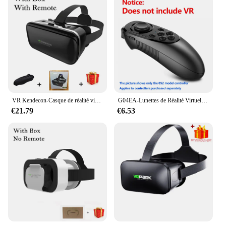
VR Kendecon-Casque de réalité virtuelle 10.0, lunettes 3D pour smartphone, lunettes de téléphone intelligent, casque Viar, jumelles de jeu vidéo
G04EA-Lunettes de Réalité Virtuelle 3D Kendecon 6.0, Casque Stéréo avec Télécommande pour IOS et Android
€21.79
€6.53