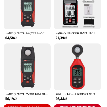
Cyfrowy miernik natężenia oświetlenia TASI luksu z funkcją nagrywania LCD 0 ~ 200,000 zakres pomiarowy elastyczny czujnik światła
Cyfrowy luksomierz HABOTEST HT603 200000 Tester natężenia oświetlenia Lux FC z miernikiem wilgotności otoczenia i temperatury
64,58zł
71,39zł
Cyfrowy miernik światła TASI Miernik natężenia oświetlenia Lux z płytą luminomierza 0~200 000 Zakres pomiaru Elastyczny czujnik Tester światła
UNI-T UT383BT Bluetooth nowa wersja upgrade Mini Environmental BT Series iluminometr Lux miernik
56,19zł
76,44zł