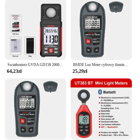
limited to indoor settings; it's also suitable for
outdoor use. This versatile device can be used in a
wide range of scenarios, from assessing the
brightness of a room to evaluating the intensity of
sunlight. Its lightweight and durable construction
make it ideal for both stationary and mobile use,
ensuring that you can measure light levels wherever
you go. The inclusion of a protective carrying case
ensures that your device remains safe and secure
during transportation.
Światłomierz GVDA GD158 200000 Lux cyfrowy fotometr z miernikiem wilgotności otoczenia i miernikiem urządzenie do pomiaru temperatury luksów
BSIDE Lux Meter cyfrowy iluminometr 0 ~ 200,000lux LCD kieszonkowy miernik światła Lux/FC miernik testowy czujnik fotometr Luxmeter
64,23zł
25,29zł
**Optimized for Ease of Use**
The PM6211 Luxmeter is designed with the user in
mind, featuring a straightforward interface that
allows for quick and easy operation. The device
comes with a clear display that shows the
illuminance in lux units, making it easy to read and
interpret your measurements. The luxometer's
functionality is further enhanced by its ability to
store up to 100 readings, allowing you to keep track
of your measurements over time. Whether you're a
professional needing to adhere to lighting standards