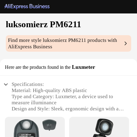
luksomierz PM6211
Find more style
luksomierz PM6211
products with
AliExpress Business
Luxmeter
Here are the products found in the
Specifications:
Material: High-quality ABS plastic
Type and Category: Luxmeter, a device used to
measure illuminance
Design and Style: Sleek, ergonomic design with a
compact form factor
Usage and Purpose: Ideal for professionals and DIY
enthusiasts for lighting assessment
Performance and Property: Precise measurements