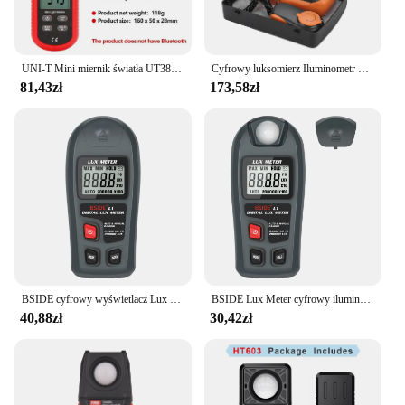
UNI-T Mini miernik światła UT383 UT383BT Cyfrowy luksomierz Profesjonalny miernik światła Lux 199900 Fotometr iluminometru Lux 18500FC
Cyfrowy luksomierz Iluminometr Miernik światła LX1330B Cyfrowy luksomierz Wyświetlacz LCD Miernik światła 0-200 000 Lux Testujący iluminometr
81,43zł
173,58zł
BSIDE cyfrowy wyświetlacz Lux Meter 0 ~ 200,000lux LCD kieszonkowy miernik Lux Lux Lux/FC Tester czujnik fotometr przyrząd natężenia oświetlenia
BSIDE Lux Meter cyfrowy iluminometr 0 ~ 200,000lux LCD kieszonkowy miernik światła Lux/FC miernik testowy czujnik fotometr Luxmeter
40,88zł
30,42zł