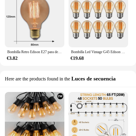
Bombilla Retro Edison E27 para decoración del hogar, lámpara de 40W, 220V, 110V, para dormitorio, Industrial, Loft, Vintage, T45, A19, ST64, G80, G95
Bombilla Led Vintage G45 Edison E27, 4W, 6W, lámpara de bola de filamento, Blanco cálido, 2700K, vidrio ámbar, regulable, Mini globo para colgante
€3.82
€19.68
Luces de secuencia
Here are the products found in the