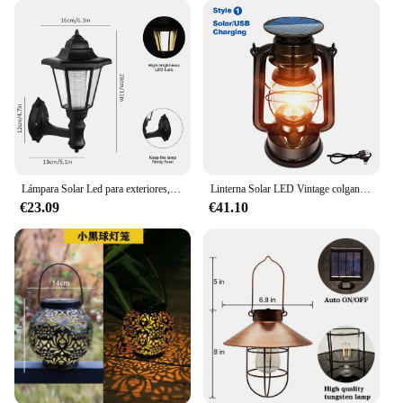
Lámpara Solar Led para exteriores, luz Hexagonal de pared, linterna Solar Retro, luz de jardín, lámpara de calle impermeable, decoración de jardín
Linterna Solar LED Vintage colgante para exteriores, luz Solar de Metal antigua con carga USB para decoración de jardín, patio, Camping y senderismo
€23.09
€41.10