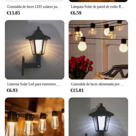
Guirnalda de luces LED solares para exteriores, lámpara de hadas de queroseno impermeable IP65, decoración de fiesta de jardín, Vintage, Navidad, 1 ~ 2 piezas
Lámpara Solar de pared de estilo Retro, iluminación LED para exteriores, luz de decoración impermeable para camino de jardín, paisaje, valla, patio, 2LED
€13.85
€6.59
Linterna Solar Led para exteriores, luces solares hexagonales, candelabro Solar para exteriores, lámpara de pared para decoración de jardín, foco Solar
Guirnalda de luces alimentada por energía Solar para jardín, lámpara de verano de hadas Retro, 10LED, 3,5 M
€6.93
€15.01