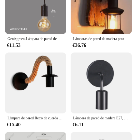
Genixgreen-Lámpara de pared de madera Vintage E27, luz de pared interior moderna, blanco y negro de madera candelabro, iluminación de decoración de escalera interior para el hogar
Lámparas de pared de madera para sala de estar, candelabros LED de madera para cafetería, Bar, dormitorio, mesita de noche, estilo Industrial, decoración del hogar, accesorios de iluminación de pared
€11.53
€36.76
Lámpara de pared Retro de cuerda de cáñamo, candelabro nórdico moderno para dormitorio al lado de la sala de estar, iluminación de decoración del hogar, E27
Lámpara de pared de madera E27, candelabro Vintage de 220V y 110V, Retro Para accesorio mesita de noche, decoración Industrial, comedor y dormitorio
€15.40
€6.11