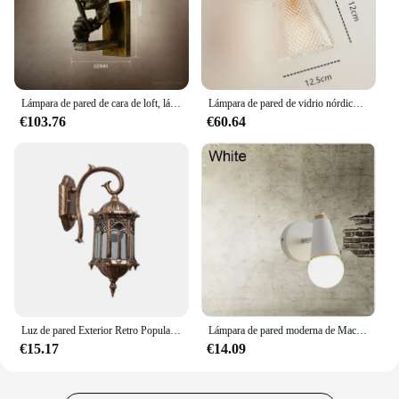
Lámpara de pared de cara de loft, lámparas de pared de salón, luz led retro creativa para decoración del hogar, luz de arte, bar, pasillo, iluminación interior
Lámpara de pared de vidrio nórdico para dormitorio, luz de espejo de baño, candelabros de estilo americano de pared LED, luminaria de iluminación Edison Vintage
€103.76
€60.64
Luz de pared Exterior Retro Popular, candelabro de Villa a prueba de agua, iluminación de puerta de jardín, Favorable, Europa
Lámpara de pared moderna de Macaron, luz de espejo de madera de hierro, iluminación interior de dormitorio, Bombilla E27, luz de pared LED Retro Nórdica
€15.17
€14.09