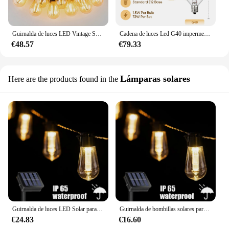
Guirnalda de luces LED Vintage S14, enchufe europeo, 220V, 2W, E26, E27, Bombilla de plástico inastillable, impermeable, Retro, decoración de jardín
Cadena de luces Led G40 impermeables, 220V, enchufe europeo, decoración conectable, Blanco cálido, fiesta Vintage, Retro, guirnalda de luces para exteriores
€48.57
€79.33
Lámparas solares
Here are the products found in the
Guirnalda de luces LED Solar para exteriores, Bombilla Edison impermeable IP65, Retro, Vintage, guirnalda de Navidad, decoración de fiesta de jardín, lámpara de hadas
Guirnalda de bombillas solares para exteriores, luces LED IP65 impermeables, iluminación Retro para jardín, lámpara de hadas para fiesta, decoración de Navidad, Patio, 10, 20, 30LED
€24.83
€16.60