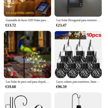
Guirnalda de luces LED Solar para exteriores, Bombilla Edison impermeable IP65, Retro, Vintage, guirnalda de Navidad, decoración de fiesta de jardín, lámpara de hadas
Luz Solar Hexagonal para exteriores, candelabro de jardín, impermeable, de pared, Retro
€13.72
€23.47
Luz Solar de pavo real para césped, lámpara Vintage alimentada por energía Solar, forma de pavo real, decoración de jardín y Navidad, novedad
Luces solares para exteriores, linterna Retro, lámpara de llama colgante, iluminación de paisaje, luces de suelo, foco, decoración de jardín y hogar
€19.68
€96.59