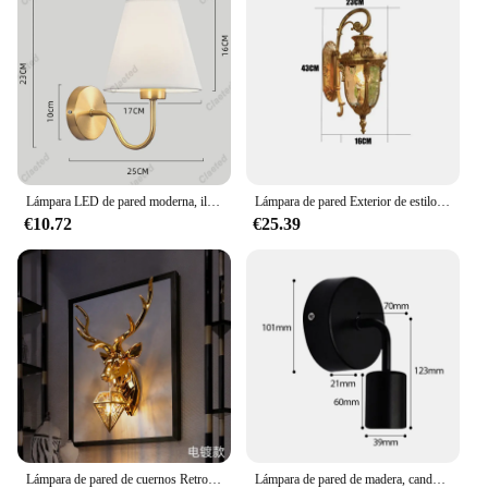
Lámpara LED de pared moderna, iluminación interior de tela nórdica, Retro, para el hogar, dormitorio, mesita de noche, Hotel
Lámpara de pared Exterior de estilo americano, luz Exterior Retro, impermeable, luces de jardín
€10.72
€25.39
Lámpara de pared de cuernos Retro, Luminaria de resina con cabeza de ciervo nórdico, accesorio de iluminación para dormitorio, sala de estar, decoración del hogar, envío directo
Lámpara de pared de madera, candelabro Vintage E27, 110V, 220V, luces de mesita de noche, lámpara Retro, decoración Industrial, comedor y dormitorio