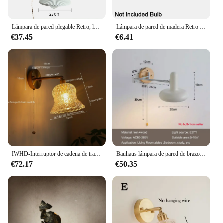
Lámpara de pared plegable Retro, lámpara retráctil de madera maciza de nogal para el hogar, dormitorio, cabecera, sala de estar, decoración, regalo ligero
Lámpara de pared de madera Retro E27, 85-265V, decoración Industrial Vintage para Loft, accesorios de iluminación, aplique de pared
€37.45
€6.41
IWHD-Interruptor de cadena de tracción, accesorios de luz LED de pared, cristal de cobre, lámpara de comedor, Bar, dormitorio, luces Vintage, lámpara de mesita de noche
Bauhaus lámpara de pared de brazo basculante de viento crema con interruptor, lámpara de pared de cabecera Vintage, dormitorio, estudio, lámpara de lectura plegable telescópica
€72.17
€50.35