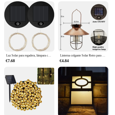
Luz Solar para regadera, lámpara colgante de cascada, luz de hadas de Metal Retro para jardín al aire libre, luz de ducha, decoraciones para patio y césped
Linterna colgante Solar Retro para exteriores, bombilla de tungsteno impermeable, luz decorativa para jardín, Patio, decoración de Patio
€7.68
€4.84