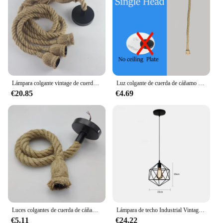
Lámpara colgante vintage de cuerda de cáñamo para decoración del hogar, Bombilla edison de 1/2/3/4/5 cabezales, estilo retro industrial para loft
Luz colgante de cuerda de cáñamo Retro, lámparas colgantes industriales americanas, lámparas de techo creativas de estilo campestre para Loft, E27, Edison LED
€20.85
€4.69
Luces colgantes de cuerda de cáñamo Vintage, iluminación interior Industrial E27 para Loft/sala de estar/Bar, lámpara colgante Retro, personalidad de ático
Lámpara de techo Industrial Vintage, luz de techo moderna, plafones Retro Para Loft, sala de estar, cocina, decoración del hogar, lámpara led
€5.11
€24.22