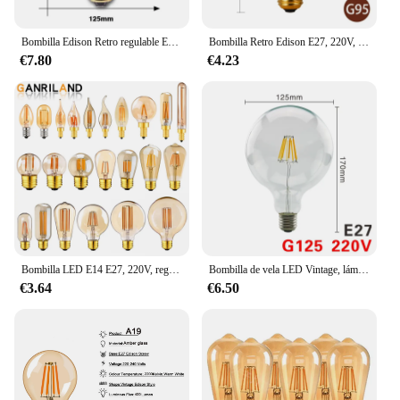
Bombilla Edison Retro regulable E27, CA 220V, 110V, 40W, decoración Industrial Vintage, lámparas de filamento A19, ST64, T10, T45, G80, G95, G125
Bombilla Retro Edison E27, 220V, 40W, A19, A60, T10, T45, T185, ST64, G80, G95, ampolla incandescente Vintage
€7.80
€4.23
Bombilla LED E14 E27, 220V, regulable, Vintage, T22, 1W, Retro, incandescente, decoración, lámpara de iluminación
Bombilla de vela LED Vintage, lámpara E14, C35, E27, G45, A60, ST64, G80, G95, G125, AC220V, globo LED, 2W, 4W, 6W, 8W, filamento, bombillas Edison
€3.64
€6.50