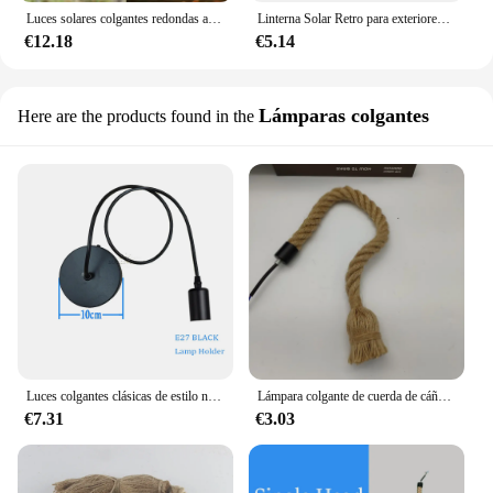
Luces solares colgantes redondas antiguas para jardín, Decoración Retro, patio, árbol, exterior, linterna Solar hueca decorativa para jardín, luz de Camping
Linterna Solar Retro para exteriores, lámpara colgante para tienda de campaña, luces solares de Metal Vintage impermeables con bombilla de tungsteno para Patio y jardín
€12.18
€5.14
Lámparas colgantes
Here are the products found in the
Luces colgantes clásicas de estilo nórdico, minimalistas, simples, industriales, Edison, E27, portalámparas, lámpara de techo
Lámpara colgante de cuerda de cáñamo Vintage americana, luces colgantes de decoración Industrial para restaurante, Bar y cafetería, luminarias de cuerda tejidas a mano
€7.31
€3.03