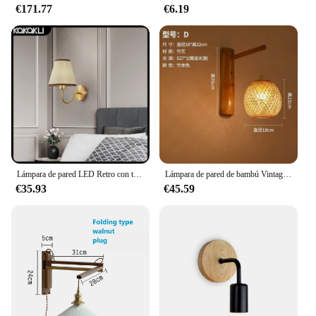
€171.77
€6.19
Lámpara de pared LED Retro con tela Simple y creativa, decoración E27, lámpara de pared para dormitorio, mesita de noche, sala de estar, iluminación interior de Hotel
Lámpara de pared de bambú Vintage creativa, arte chino de bambú, sala de té, restaurante, Hotel, pasillo, lámparas del sudeste asiático, lo más nuevo
€35.93
€45.59