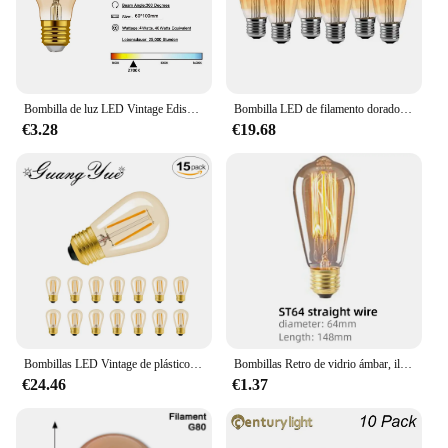
Bombilla de luz LED Vintage Edison, luz de noche regulable, color dorado, E27, G40, G45, G125, 1W, 4W
Bombilla LED de filamento dorado regulable, lámpara Vintage Edison Retro, apariencia de vidrio dorado, ST64, 2W, 4W, 6W, 8W, CC 220V, 110V, E27, B22, 6 piezas
€3.28
€19.68
Bombillas LED Vintage de plástico, 15 piezas, S14, E27, 220V, E26, 220V, 2W, blanco cálido, cadena de luz inastillable, decoración de boda al aire libre
Bombillas Retro de vidrio ámbar, iluminación blanca cálida, Base de tornillo, filamento Vintage, 40W, 2700K, E27
€24.46
€1.37