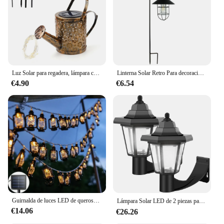
Luz Solar para regadera, lámpara colgante de Metal Retro, 36LED, resistente al agua, decoración de jardín al aire libre
Linterna Solar Retro Para decoración de jardín, luz impermeable para exteriores, lámpara Solar Vintage con poste de Metal para Patio, césped
€4.90
€6.54
Guirnalda de luces LED de queroseno, iluminación decorativa con energía Solar, estilo Retro, Eid, Mubarak, Ramadán, Islam musulmán, decoración de fiesta y Navidad
Lámpara Solar LED de 2 piezas para exteriores, luz de pared para jardín, Hexagonal, impermeable, Retro, decoración de jardín，farolas solares para exterior，luz solar led para exterior potente
€14.06
€26.26